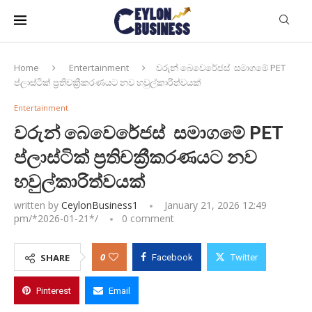
Home
Entertainment
වරුන් බෙවෙරේජස් සමාගමේ PET
ප්ලාස්ටික් ප්‍රතිචක්‍රීකරණයට නව හවුල්කාරිත්වයක්
Entertainment
වරුන් බෙවෙරේජස් සමාගමේ PET
ප්ලාස්ටික් ප්‍රතිචක්‍රීකරණයට නව
හවුල්කාරිත්වයක්
written by
CeylonBusiness1
January 21, 2026 12:49
pm/*
2026-01-21
*/
0 comment
0
SHARE
Facebook
Twitter
Pinterest
Email