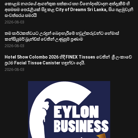
කොළඹ නගරයේ ආගන්තුක සත්කාර සහ විනෝදාස්වාදන අත්දැකීම් හි
අසමසම පෙරැළියක් සිදු කළ City of Dreams Sri Lanka, සිය පළමුවැනි
සංවත්සරය සමරයි
2026-08-03
තම සාර්ථකත්වයට උරදුන් බෙදාහැරීමේ හවුල්කරුවන්ට හේමාස්
කන්සියුමර් බ්‍රෑන්ඩ්ස් වෙතින් උණුසුම් ප්‍රණාම
2026-08-03
Hotel Show Colombo 2026 හිදී FINEX Tissues වෙතින් ශ්‍රී ලංකාවේ
ප්‍රථම Facial Tissue Canister හඳුන්වා දෙයි.
2026-08-03