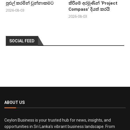
පුළුල් කරමින් චුන්නාකමට
කිරීමේ අරමුණින් ‘Project
Compass’ දියත් කරයි
2026-08-03
2026-08-03
SOCIAL FEED
ABOUT US
Ceylon Business is your trusted hub for news, insights, and
opportunities in Sri Lanka’s vibrant business landscape. From