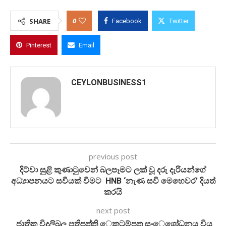
0
SHARE
Facebook
Twitter
Pinterest
Email
CEYLONBUSINESS1
previous post
දිට්වා සුළි කුණාටුවෙන් බලපෑමට ලක් වූ දරු දැරියන්ගේ
අධ්‍යාපනයට සවියක් වීමට HNB ‘නැණ සවි මෙහෙවර’ දියත්
කරයි
next post
ජාතික විදුලිබල පතිපත්ති ෙකටුම්පත සංෙශෝධනය විය