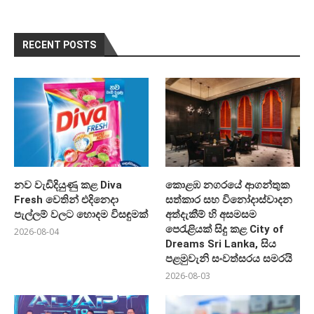
RECENT POSTS
නව වැඩිදියුණු කළ Diva
කොළඹ නගරයේ ආගන්තුක
Fresh වෙතින් එදිනෙදා
සත්කාර සහ විනෝදාස්වාදන
පැල්ලම් වලට හොදම විසඳුමක්
අත්දැකීම් හි අසමසම
පෙරැළියක් සිදු කළ City of
2026-08-04
Dreams Sri Lanka, සිය
පළමුවැනි සංවත්සරය සමරයි
2026-08-03