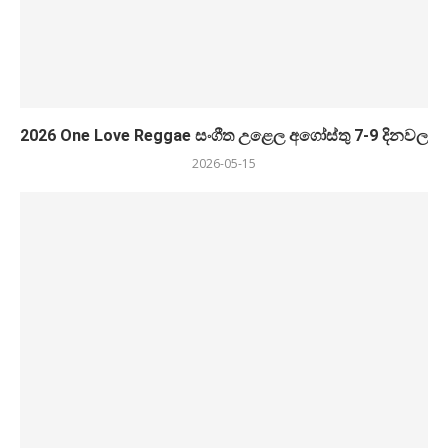
2026 One Love Reggae සංගීත උළෙල අගෝස්තු 7-9 දිනවල
2026-05-15