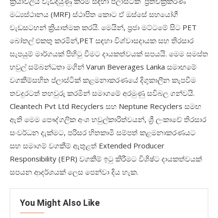
ක්‍රියාවලිය වැඩිදියුණු කිරීම සඳහා ප්ලාස්ටික් ප්‍රතිචක්‍රීකරණ
මධ්‍යස්ථානය (
MRF)
ස්ථාපිත කොට ඒ ඔස්සේ සහයෝගී
වැඩසටහන් ක්‍රියාත්මක කරයි. මෙයින්
,
ප්‍රජා මට්ටමේ සිට
PET
බෝතල් එකතු කරමින්
,PET
සඳහා විශ්වාසදායක සහ තිරසාර
සැපයුම් මාර්ගයක් පිහිටු වීමට දායකත්වයක් සපයයි. මෙම සමස්ත
හවුල් සම්බන්ධතා මගින්
Varun Beverages Lanka
සමාඟමේ
වගකීම්සහිත ප්ලාස්ටික් කළමනාකරණයේ දිගුකාලීන කැපවීම
තවදුරටත් තහවුරු කරමින් සමාගමේ අරමුණු සවිබල ගන්වයි.
Cleantech Pvt Ltd Recyclers
සහ
Neptune Recyclers
සමඟ
ඇති මෙම පෞද්ගලික අංශ හවුල්කාරිත්වයන්
,
ශ්‍රී ලංකාවේ තිරසාර
සංවර්ධන දැක්මට
,
පරිසර හිතකාමී සම්පත් කළමනාකරණයට
සහ සමාගම් වගකීම් ඇතුළත්
Extended Producer
Responsibility (EPR)
වගකීම් ඉටු කිරීමට විශිෂ්ට දායකත්වයක්
සපයන ආදර්ශයක් ලෙස පෙන්වා දිය හැක.
You Might Also Like