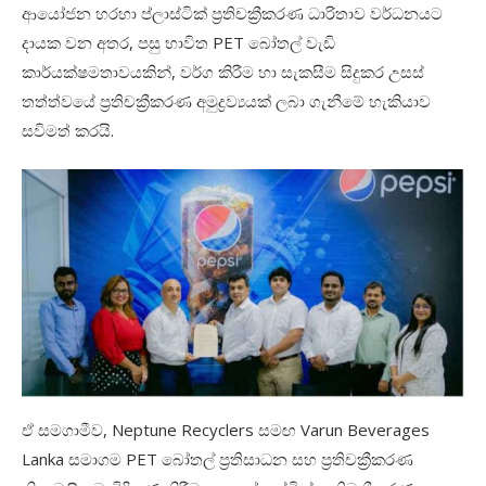
ආයෝජන හරහා ප්ලාස්ටික් ප්‍රතිචක්‍රීකරණ ධාරිතාව වර්ධනයට
දායක වන අතර
,
පසු භාවිත
PET
බෝතල් වැඩි
කාර්යක්ෂමතාවයකින්
,
වර්ග කිරීම හා සැකසීම සිදුකර උසස්
තත්ත්වයේ ප්‍රතිචක්‍රීකරණ අමුද්‍රව්‍යයක් ලබා ගැනීමේ හැකියාව
සවිමත් කරයි.
ඒ සමගාමීව
, Neptune Recyclers
සමඟ
Varun Beverages
Lanka
සමාගම
PET
බෝතල් ප්‍රතිසාධන සහ ප්‍රතිචක්‍රීකරණ