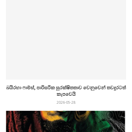
බයිරහා ෆාම්ස්, පාරිසරික සුරක්ෂිතතාව වෙනුවෙන් තවදුරටත්
කැපවෙයි
2026-05-28