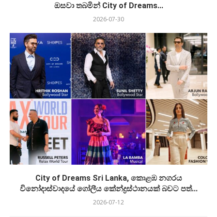
ඔසවා තබමින් City of Dreams...
2026-07-30
City of Dreams Sri Lanka, කොළඹ නගරය
විනෝදාස්වාදයේ ගෝලීය කේන්ද්‍රස්ථානයක් බවට පත්...
2026-07-12