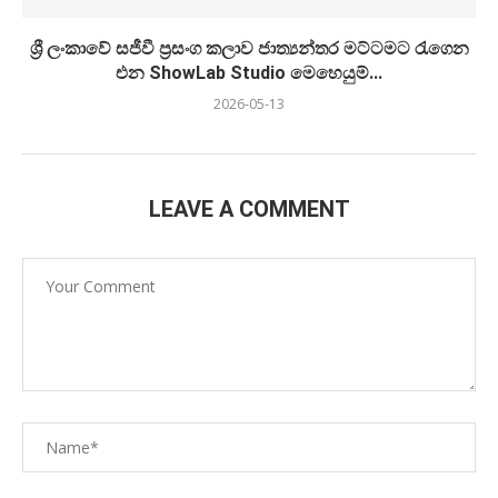
ශ්‍රී ලංකාවේ සජීවී ප්‍රසංග කලාව ජාත්‍යන්තර මට්ටමට රැගෙන
එන ShowLab Studio මෙහෙයුම්...
2026-05-13
LEAVE A COMMENT