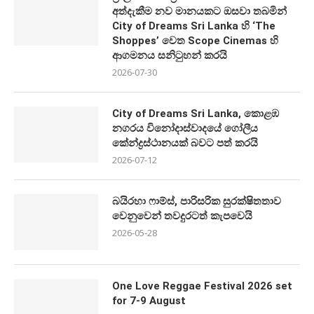
අත්දැකීම නව මානයකට ඔසවා තබමින්
City of Dreams Sri Lanka හි ‘The
Shoppes’ වෙත Scope Cinemas හි
ආගමනය සනිටුහන් කරයි
2026-07-30
City of Dreams Sri Lanka, කොළඹ
නගරය විනෝදාස්වාදයේ ගෝලීය
කේන්ද්‍රස්ථානයක් බවට පත් කරයි
2026-07-12
බයිරහා ෆාම්ස්, පාරිසරික සුරක්ෂිතතාව
වෙනුවෙන් තවදුරටත් කැපවෙයි
2026-05-28
One Love Reggae Festival 2026 set
for 7-9 August