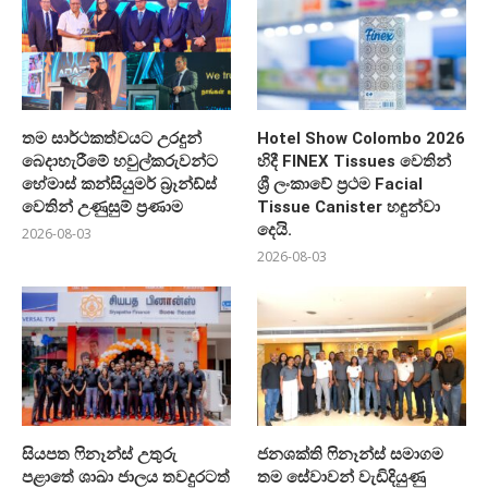
තම සාර්ථකත්වයට උරදුන්
Hotel Show Colombo 2026
බෙදාහැරීමේ හවුල්කරුවන්ට
හිදී FINEX Tissues වෙතින්
හේමාස් කන්සියුමර් බ්‍රෑන්ඩ්ස්
ශ්‍රී ලංකාවේ ප්‍රථම Facial
වෙතින් උණුසුම් ප්‍රණාම
Tissue Canister හඳුන්වා
දෙයි.
2026-08-03
2026-08-03
සියපත ෆිනෑන්ස් උතුරු
ජනශක්ති ෆිනෑන්ස් සමාගම
පළාතේ ශාඛා ජාලය තවදුරටත්
තම සේවාවන් වැඩිදියුණු