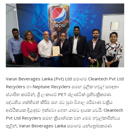
Varun Beverages Lanka (Pvt) Ltd
සමාගම
Cleantech Pvt Ltd
Recyclers
හා
Neptune Recyclers
සමඟ මූලික හවුල් සබඳතා
ස්ථාපිත කරමින්
,
ශ්‍රී ලංකාවේ
PET
ප්ලාස්ටික් ප්‍රතිචක්‍රීකරණ
පද්ධතිය ශක්තිමත් කිරීම සහ රට පුරා විශාල පරිමාණ චක්‍රීය
ආර්ථිකයක දියුණුව ඉක්මවා ගෙන යාමට දායක වෙයි.
Cleantech
Pvt Ltd Recyclers
සමඟ ක්‍රියාත්මක වන මෙම හවුල්කාරිත්වය
තුළින්
, Varun Beverages Lanka
සමාගම යන්ත්‍රෝපකරණ