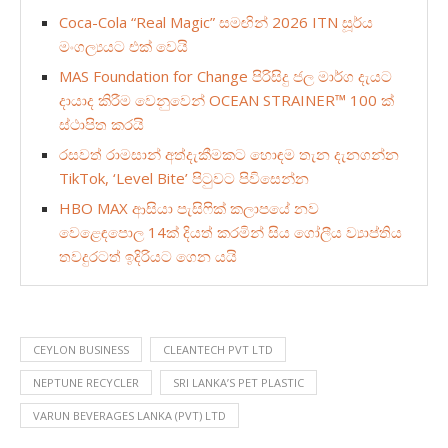
Coca-Cola “Real Magic” සමඟින් 2026 ITN සූර්ය
මංගල්‍යයට එක් වෙයි
MAS Foundation for Change පිරිසිදු ජල මාර්ග දැයට
දායාද කිරීම වෙනුවෙන් OCEAN STRAINER™ 100 ක්
ස්ථාපිත කරයි
රසවත් රාමසාන් අත්දැකීමකට හොඳම තැන දැනගන්න
TikTok, ‘Level Bite’ පිටුවට පිවිසෙන්න
HBO MAX ආසියා පැසිෆික් කලාපයේ නව
වෙළෙඳපොල 14ක් දියත් කරමින් සිය ගෝලීය ව්‍යාප්තිය
තවදුරටත් ඉදිරියට ගෙන යයි
CEYLON BUSINESS
CLEANTECH PVT LTD
NEPTUNE RECYCLER
SRI LANKA’S PET PLASTIC
VARUN BEVERAGES LANKA (PVT) LTD