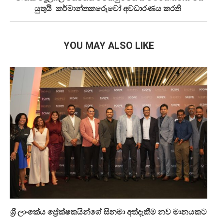
යුතුයි කර්මාන්තකරුෙවෝ අවධාරණය කරති
YOU MAY ALSO LIKE
ශ්‍රී ලාංකේය ප්‍රේක්ෂකයින්ගේ සිනමා අත්දැකීම නව මානයකට