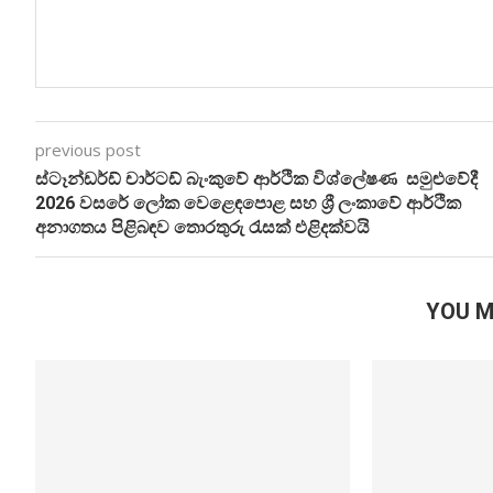
previous post
ස්ටෑන්ඩර්ඩ් චාර්ටඩ් බැංකුවේ ආර්ථික විශ්ලේෂණ සමුළුවේදී
2026 වසරේ ලෝක වෙළෙඳපොළ සහ ශ්‍රී ලංකාවේ ආර්ථික
අනාගතය පිළිබඳව තොරතුරු රැසක් එළිදක්වයි
YOU M