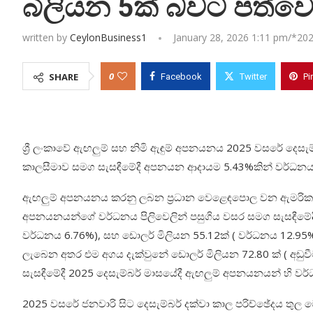
බිලියන 5ක් බවට පත්වෙ
written by
CeylonBusiness1
January 28, 2026 1:11 pm/*
202
0
SHARE
Facebook
Twitter
Pi
ශ්‍රී ලංකාවේ ඇඟලුම් සහ නිමි ඇඳුම් අපනයනය 2025 වසරේ දෙසැ
කාලසීමාව සමග සැසඳීමේදී අපනයන ආදායම 5.43%කින් වර්ධනය 
ඇඟලුම් අපනයනය කරනු ලබන ප්‍රධාන වෙළෙඳපොල වන ඇමරිකා එ
අපනයනයන්ගේ වර්ධනය පිලිවෙලින් පසුගිය වසර සමග සැසඳීමේදී 
වර්ධනය 6.76%), සහ ඩොලර් මිලියන 55.12ක් ( වර්ධනය 12.95%
ලැබෙන අතර එම අගය දැක්වුනේ ඩොලර් මිලියන 72.80 ක් ( අඩු
සැසඳීමේදී 2025 දෙසැම්බර් මාසයේදී ඇඟලුම් අපනයනයන් හි වර්
2025 වසරේ ජනවාරි සිට දෙසැම්බර් දක්වා කාල පරිච්ඡේදය තුල