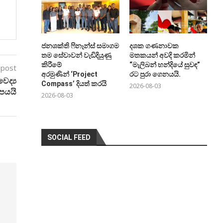
ජනශක්ති ෆිනෑන්ස් සමාගම
දශක ගණනාවක
තම සේවාවන් වැඩිදියුණු
මතකයන් අවදි කරමින්
කිරීමේ
“මැලිබන් හන්දියේ සුවඳ”
 post
අරමුණින් ‘Project
රට පුරා ගෙනයයි.
ෛද්‍ය
Compass’ දියත් කරයි
2026-08-03
සපයයි
2026-08-03
SOCIAL FEED