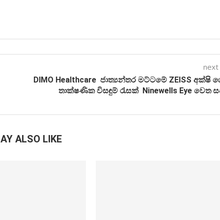
next
DIMO Healthcare ජාත්‍යන්තර මට්ටමේ ZEISS අක්ෂි ව
තාක්ෂණික විසඳුම් රැසක් Ninewells Eye වෙත 
AY ALSO LIKE