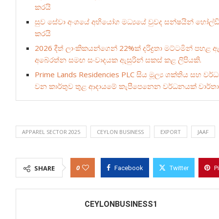
කරයි
සුව සේවා අංශයේ අභියෝග මධ්‍යයේ වුවද සන්ෂයින් හෝල්ඩින
කරයි
2026 දීත් ලාංකිකයන්ගෙන් 22%ක් දරිද්‍රතා මට්ටමින් පහළ ඇයි
අබේරත්න සමඟ සංවාදයක ඇසුරින් සකස් කළ ලිපියකි.
Prime Lands Residencies PLC සිය මූල්‍ය ශක්තිය සහ වර්
වන කාර්තුව තුළ ආදායමේ කැපීපෙනෙන වර්ධනයක් වාර්තා
APPAREL SECTOR 2025
CEYLON BUSINESS
EXPORT
JAAF
0
SHARE
Facebook
Twitter
P
CEYLONBUSINESS1