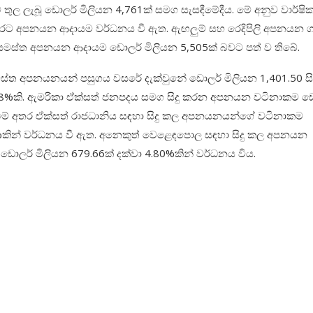
ුල ලැබූ ඩොලර් මිලියන 4,761ක් සමග සැසඳීමේදීය. මේ අනුව වාර්ෂි
ට අපනයන ආදායම වර්ධනය වී ඇත. ඇඟලුම් සහ රෙදිපිලි අපනයන ග
සමස්ත අපනයන ආදායම ඩොලර් මිලියන 5,505ක් බවට පත් ව තිබේ.
්ත අපනයනයන් පසුගය වසරේ දැක්වුනේ ඩොලර් මිලියන 1,401.50 ස
2.48%කි. ඇමරිකා ඒක්සත් ජනපදය සමග සිදු කරන අපනයන වටිනාකම ඩ
ත. මේ අතර ඒක්සත් රාජධානිය සඳහා සිදු කල අපනයනයන්ගේ වටිනාකම
74%කින් වර්ධනය වී ඇත. අනෙකුත් වෙළෙඳපොල සඳහා සිදු කල අපනයන
ඩොලර් මිලියන 679.66ක් දක්වා 4.80%කින් වර්ධනය විය.