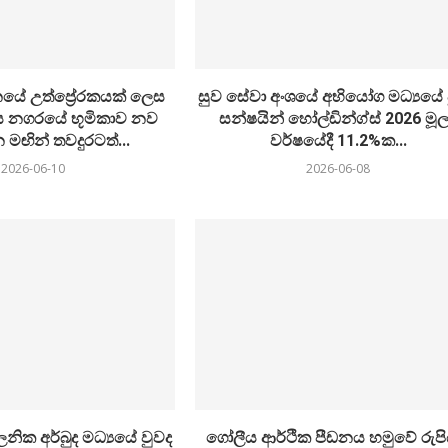
යේ උත්ප්‍රේරකයක් ලෙස
සුව සේවා අංශයේ අභියෝග මධ්‍යයේ 
 නගරයේ භූමිකාව නව
සන්ෂයින් හෝල්ඩින්ග්ස් 2026 මූල්
ඟින් තවදුරටත්...
වර්ෂයේදී 11.2%ක...
2026-06-10
2026-06-08
ික අර්බුද මධ්‍යයේ වුවද
ගෝලීය ආර්ථික පීඩනය හමුවේ රුප