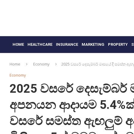
HOME
HEALTHCARE
INSURANCE
MARKETING
PROPERTY
S
Home
Economy
2025 වසරේ දෙසැම්බර් මාසයේ දී සමස්ත ඇ
Economy
2025 වසරේ දෙසැම්බර් 
අපනයන ආදායම 5.4%ක් 
වසරේ සමස්ත ඇඟලුම්