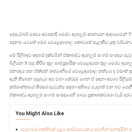
දෙසැම්බර් මාසය අවසනදි මෙරට ඇඟලුම් අපනයන ආදායමෙන් 71%
පදනම යටතේ මෙම වෙළෙඳපොල කොටසේ සැලකිය යුතු වර්ධනයක්
මේ පිලිබඳව අදහස් දක්වමින් ඒකාබද්ධ ඇඟලුම් සංගම් සංසදය 
බිලියන 5 පසු කිරීම තුල සාම්ප්‍රදායික වෙළෙඳපො තුල මෙරට ඇඟලු
ජනපදය සහ ඒක්සත් රාජධානියේ වෙළෙඳපොල තත්වය ද වඩාත් සු
ඇති තිබෙන පසුබෑම අප වහා තේරුම් ගෙන ඒ සඳහා අවශ්‍ය පිලිය
කර්මාන්තයේ තිරසර පැවැත්ම සඳහා අතිශය වැදගත් වන බව පෙනීයන
ඒකාබද්ධ ඇඟලුම් සංගම් සංසදයෙහි මාධ්‍ය ප්‍රකාශකවරයා වැඩි දුර
You Might Also Like
සමූහයේ ශක්තිමත් මූල්‍ය කාර්යසාධනය සමඟින් සන්ෂයින් හ