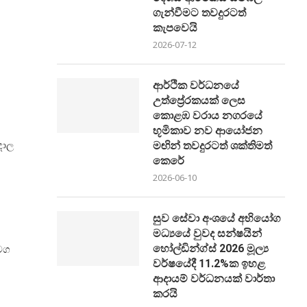
ගැන්වීමට තවදුරටත්
කැපවෙයි
2026-07-12
ආර්ථික වර්ධනයේ
උත්ප්‍රේරකයක් ලෙස
කොළඹ වරාය නගරයේ
භූමිකාව නව ආයෝජන
දාල
මඟින් තවදුරටත් ශක්තිමත්
කෙරේ
2026-06-10
සුව සේවා අංශයේ අභියෝග
මධ්‍යයේ වුවද සන්ෂයින්
මග
හෝල්ඩින්ග්ස් 2026 මූල්‍ය
වර්ෂයේදී 11.2%ක ඉහළ
ආදායම් වර්ධනයක් වාර්තා
කරයි