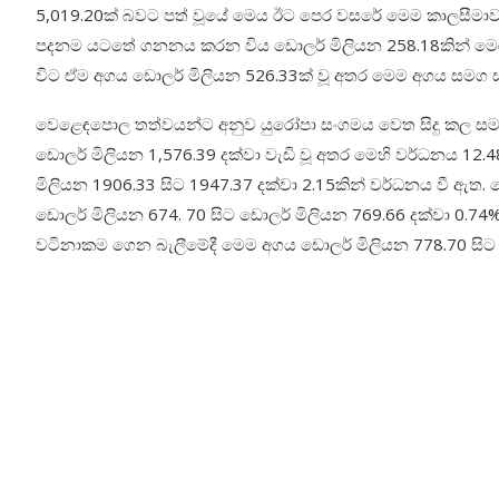
5,019.20ක් බවට පත් වූයේ මෙය ඊට පෙර වසරේ මෙම කාලසීමාව ත
පදනම යටතේ ගනනය කරන විය ඩොලර් මිලියන 258.18කින් මෙර
විට ඒම අගය ඩොලර් මිලියන 526.33ක් වූ අතර මෙම අගය සමග 
වෙළෙඳපොල තත්වයන්ට අනුව යුරෝපා සංගමය වෙත සිදු කල සමස
ඩොලර් මිලියන 1,576.39 දක්වා වැඩි වූ අතර මෙහි වර්ධනය 1
මිලියන 1906.33 සිට 1947.37 දක්වා 2.15කින් වර්ධනය වී ඇ
ඩොලර් මිලියන 674. 70 සිට ඩොලර් මිලියන 769.66 දක්වා 0.
වටිනාකම ගෙන බැලීමේදී මෙම අගය ඩොලර් මිලියන 778.70 සිට 