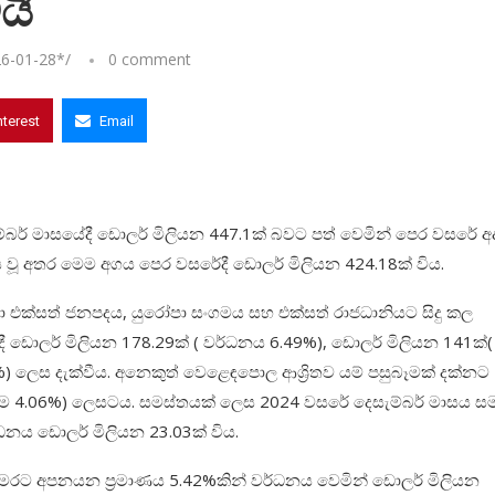
යි
6-01-28
*/
0 comment
nterest
Email
ම්බර් මාසයේදී ඩොලර් මිලියන 447.1ක් බවට පත් වෙමින් පෙර වසරේ අ
වූ අතර මෙම අගය පෙර වසරේදී ඩොලර් මිලියන 424.18ක් විය.
ක්සත් ජනපදය, යුරෝපා සංගමය සහ එක්සත් රාජධානියට සිදු කල
ඩොලර් මිලියන 178.29ක් ( වර්ධනය 6.49%), ඩොලර් මිලියන 141ක්(
) ලෙස දැක්වීය. අනෙකුත් වෙළෙඳපොල ආශ්‍රිතව යම් පසුබෑමක් දක්නට
වීම 4.06%) ලෙසටය. සමස්තයක් ලෙස 2024 වසරේ දෙසැම්බර් මාසය ස
ධනය ඩොලර් මිලියන 23.03ක් විය.
 මෙරට අපනයන ප්‍රමාණය 5.42%කින් වර්ධනය වෙමින් ඩොලර් මිලියන