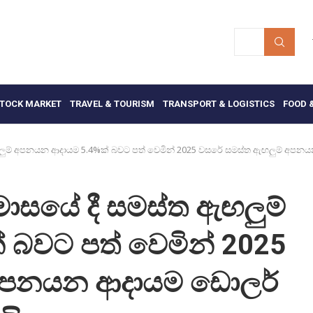
TOCK MARKET
TRAVEL & TOURISM
TRANSPORT & LOGISTICS
FOOD 
ඟලුම් අපනයන ආදායම 5.4%ක් බවට පත් වෙමින් 2025 වසරේ සමස්ත ඇඟලුම් අපනය
මාසයේ දී සමස්ත ඇඟලුම්
බවට පත් වෙමින් 2025
 අපනයන ආදායම ඩොලර්