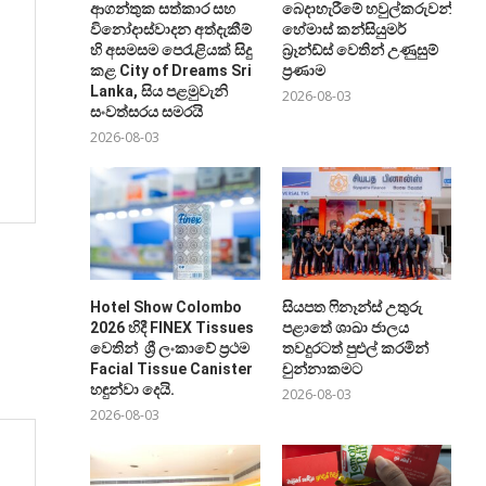
ආගන්තුක සත්කාර සහ
බෙදාහැරීමේ හවුල්කරුවන්ට
විනෝදාස්වාදන අත්දැකීම්
හේමාස් කන්සියුමර්
හි අසමසම පෙරැළියක් සිදු
බ්‍රෑන්ඩ්ස් වෙතින් උණුසුම්
කළ City of Dreams Sri
ප්‍රණාම
Lanka, සිය පළමුවැනි
2026-08-03
සංවත්සරය සමරයි
2026-08-03
Hotel Show Colombo
සියපත ෆිනෑන්ස් උතුරු
2026 හිදී FINEX Tissues
පළාතේ ශාඛා ජාලය
වෙතින් ශ්‍රී ලංකාවේ ප්‍රථම
තවදුරටත් පුළුල් කරමින්
Facial Tissue Canister
චුන්නාකමට
හඳුන්වා දෙයි.
2026-08-03
2026-08-03