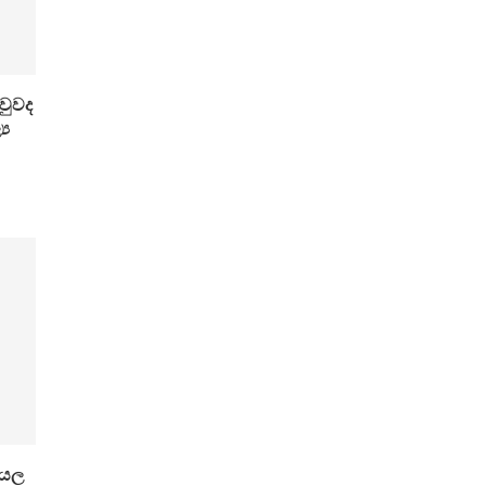
වුවද
‍ය
ියල