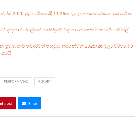
්ග්ස් 2026 මූල්‍ය වර්ෂයේදී 11.2%ක ඉහළ ආදායම් වර්ධනයක් වාර්තා
? දරිද්‍රතා විශ්ලේෂණ කේන්ද්‍රවේ විදායක අධ්‍යක්ෂ මහාචාර්ය සිරිමල්
ධන ප්‍රවණතාව තවදුරටත් තහවුරු කරගනිමින් 2025/26 මූල්‍ය වර්ෂයේ 3
 කරයි
PERFORMANCE
REPORT
interest
Email