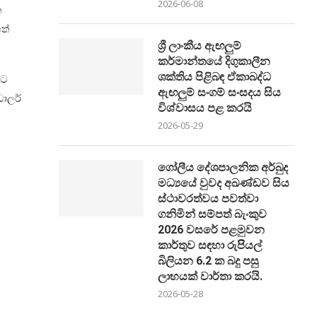
2026-06-08
ක
ත්
ශ්‍රී ලාංකීය ඇඟලුම්
කර්මාන්තයේ දිගුකාලීන
ශක්තිය පිළිබඳ ඒකාබද්ධ
ිට
ඇඟලුම් සංගම් සංසදය සිය
ොලර්
විශ්වාසය පළ කරයි
2026-05-29
ගෝලීය දේශපාලනික අර්බුද
මධ්‍යයේ වුවද අඛණ්ඩව සිය
ස්ථාවරත්වය පවත්වා
ගනිමින් සම්පත් බැංකුව
2026 වසරේ පළමුවන
කාර්තුව සඳහා රුපිියල්
බිලියන 6.2 ක බදු පසු
ලාභයක් වාර්තා කරයි.
2026-05-28