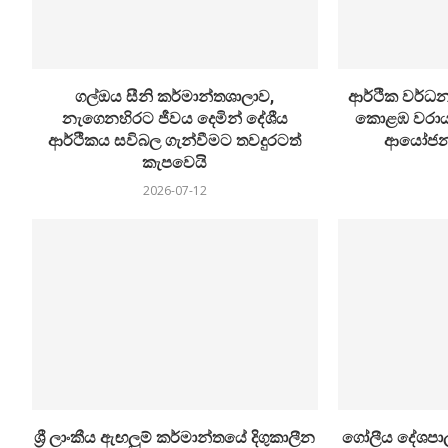
ගල්ඔය සීනි කර්මාන්තශාලාව,
ආර්ථික වර්ධන
නැගෙනහිරට ජීවය දෙමින් දේශීය
කොළඹ වරාය
ආර්ථිකය සවිබල ගැන්වීමට තවදුරටත්
ආයෝජන ම
කැපවෙයි
2026-07-12
ශ්‍රී ලාංකීය ඇඟලුම් කර්මාන්තයේ දිගුකාලීන
ගෝලීය දේශපාලන