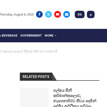
Thursday, August 6, 2026
EN
த
& BEVERAGE
GOVERNMENT
MORE
න ආදායම ඩොලර් බිලියන 5ක් බවට පත්වෙයි
RELATED POSTS
ගල්ඔය සීනි
කර්මාන්තශාලාව,
නැගෙනහිරට ජීවය දෙමින්
දේශීය ආර්ථිකය සවිබල