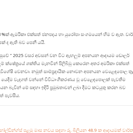
ක් ඇමරිකා එක්සත් ජනපදය හා යුරෝපා සංගමයෙන් හිම ව ඇත. වාර්
 ද ඇති බව පෙනී යයි.
පැවසුවේ “ 2025 වසර අවසන් වන විට ඇඟලුම් අපනයන ආදායම ඩොලර්
ම් ක්ෂේත්‍රයේ ශක්තිය මැනවින් පිලිබිඹු කෙරෙන අතර අමරිකා එක්සත්
විශේෂි වෙනවා. නමුත් සාම්ප්‍රදායික නොවන අපනයන වෙළෙඳපොල තු
ම් යෙදීම වැදගත් වන්නේ විවිධාංගීකරණය වූ වෙළෙඳපොලක් පැවතීම
 බැවින් මේ සඳහා ඉදිරි ප්‍රමුඛතාවන් ලබා දීමට කටයුතු කරන බව
ටත් පැවසීය.
ෝල්ඩින්ග්ස් පළමු මාස නවය සඳහා රු. බිලියන 48.9 ක ආදායමක් වාර්ත