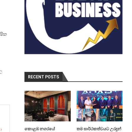
ෂික
ල
RECENT POSTS
ා
කොළඹ නගරයේ
තම සාර්ථකත්වයට උරදුන්