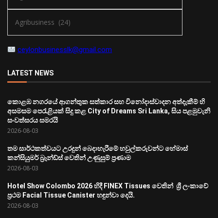
ceylonbusinesslk@gmail.com
LATEST NEWS
කොළඹ නගරයේ ආගන්තුක සත්කාර සහ විනෝදාස්වාදන අත්දැකීම් හි
අසමසම පෙරැළියක් සිදු කළ City of Dreams Sri Lanka, සිය පළමුවැනි
සංවත්සරය සමරයි
2026-08-03
තම සාර්ථකත්වයට උරදුන් බෙදාහැරීමේ හවුල්කරුවන්ට හේමාස්
කන්සියුමර් බ්‍රෑන්ඩ්ස් වෙතින් උණුසුම් ප්‍රණාම
2026-08-03
Hotel Show Colombo 2026 හිදී FINEX Tissues වෙතින් ශ්‍රී ලංකාවේ
ප්‍රථම Facial Tissue Canister හඳුන්වා දෙයි.
2026-08-03