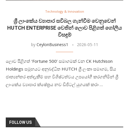
Technology & Innovation
ශ්‍රී ලාංකේය ව්‍යාපාර සවිබල ගැන්වීම වෙනුවෙන්
HUTCH ENTERPRISE වෙතින් ලොව පිළිගත් ගෝලීය
විසඳුම්
by
CeylonBusiness1
2026-05-11
ලොව පිළිගත් ‘Fortune 500’ සමාගමක් වන CK Hutchison
Holdings සමූහයට අනුබද්ධිත HUTCH ශ්‍රී ලංකා සමාගම, සිය
ජාත්‍යන්තර අත්දැකීම් සහ විශිෂ්ටත්වය උපයෝගී කරගනිමින් ශ්‍රී
ලාංකේය ව්‍යාපාර ක්ෂේත්‍රය නව ඩිජිටල් යුගයක් කරා …
FOLLOW US