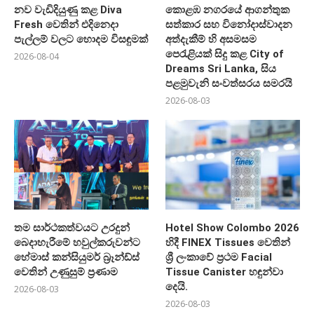
නව වැඩිදියුණු කළ Diva
කොළඹ නගරයේ ආගන්තුක
Fresh වෙතින් එදිනෙදා
සත්කාර සහ විනෝදාස්වාදන
පැල්ලම් වලට හොදම විසඳුමක්
අත්දැකීම් හි අසමසම
පෙරැළියක් සිදු කළ City of
2026-08-04
Dreams Sri Lanka, සිය
පළමුවැනි සංවත්සරය සමරයි
2026-08-03
තම සාර්ථකත්වයට උරදුන්
Hotel Show Colombo 2026
බෙදාහැරීමේ හවුල්කරුවන්ට
හිදී FINEX Tissues වෙතින්
හේමාස් කන්සියුමර් බ්‍රෑන්ඩ්ස්
ශ්‍රී ලංකාවේ ප්‍රථම Facial
වෙතින් උණුසුම් ප්‍රණාම
Tissue Canister හඳුන්වා
දෙයි.
2026-08-03
2026-08-03