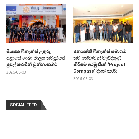
සියපත ෆිනෑන්ස් උතුරු
ජනශක්ති ෆිනෑන්ස් සමාගම
පළාතේ ශාඛා ජාලය තවදුරටත්
තම සේවාවන් වැඩිදියුණු
පුළුල් කරමින් චුන්නාකමට
කිරීමේ අරමුණින් ‘Project
Compass’ දියත් කරයි
2026-08-03
2026-08-03
SOCIAL FEED