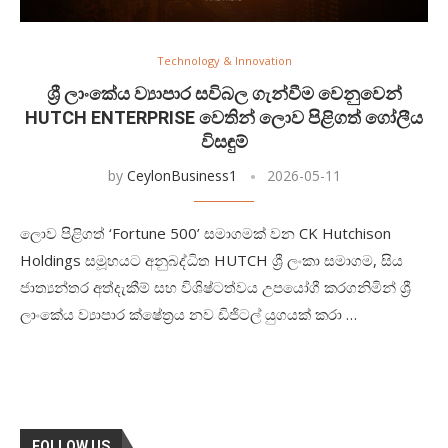
Technology & Innovation
ශ්‍රී ලාංකේය ව්‍යාපාර සවිබල ගැන්වීම වෙනුවෙන්
HUTCH ENTERPRISE වෙතින් ලොව පිළිගත් ගෝලීය
විසඳුම්
by
CeylonBusiness1
2026-05-11
ලොව පිළිගත් ‘Fortune 500’ සමාගමක් වන CK Hutchison
Holdings සමූහයට අනුබද්ධිත HUTCH ශ්‍රී ලංකා සමාගම, සිය
ජාත්‍යන්තර අත්දැකීම් සහ විශිෂ්ටත්වය උපයෝගී කරගනිමින් ශ්‍රී
ලාංකේය ව්‍යාපාර ක්ෂේත්‍රය නව ඩිජිටල් යුගයක් කරා …
FOLLOW US