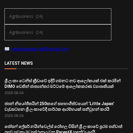
ceylonbusinesslk@gmail.com
LATEST NEWS
ශ්‍රී ලංකා ටෙනිස් ක්‍රීඩාවේ ඉදිරි ගමනට නව ආලෝකයක් එක් කරමින්
DIMO වෙතින් ජාත්‍යන්තර මට්ටමේ ආලෝකකරණ ව්‍යාපෘතියක්
2026-08-04
ජපන් නියෝජිතයින් 250කගේ සහභාගීත්වයෙන් ‘Little Japan’
වැඩසටහන ශ්‍රී ලංකාවේදී සාර්ථක ආරම්භයක් සනිටුහන් කරයි
2026-08-04
ජෝසෆ් ෆ්‍රේසර් නයින්වෙල්ස් රෝහල විසින් ශ්‍රී ලංකාවේ ප්‍රථම පශ්චාත්
ප්‍රසව සුවතා මධ්‍යස්ථානය වන ParentX හඳුන්වා දෙයි