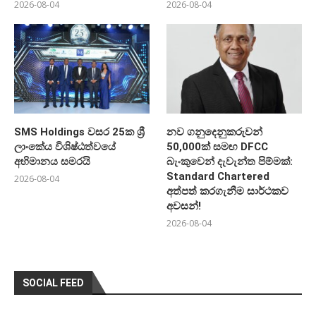
2026-08-04
2026-08-04
SMS Holdings වසර 25ක ශ්‍රී
නව ගනුදෙනුකරුවන්
ලාංකේය විශිෂ්ඨත්වයේ
50,000ක් සමඟ DFCC
අභිමානය සමරයි
බැංකුවෙන් දැවැන්ත පිම්මක්:
Standard Chartered
2026-08-04
අත්පත් කරගැනීම සාර්ථකව
අවසන්!
2026-08-04
SOCIAL FEED