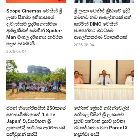
Scope Cinemas වෙතින් ශ්‍රී
ශ්‍රී ලංකා ටෙනිස් ක්‍රීඩාවේ ඉදිරි
ලංකා සිනමා ඉතිහාසයේ
ගමනට නව ආලෝකයක් එක්
දැවැන්තම ප්‍රදර්ශනාත්මක
කරමින් DIMO වෙතින්
අත්දැකීමක් සමඟින් Spider-
ජාත්‍යන්තර මට්ටමේ
Man මංගල දර්ශනය සාර්ථක
ආලෝකකරණ ව්‍යාපෘතියක්
ලෙස පවත්වයි.
2026-08-04
2026-08-04
ජපන් නියෝජිතයින් 250කගේ
ජෝසෆ් ෆ්‍රේසර් නයින්වෙල්ස්
සහභාගීත්වයෙන් ‘Little
රෝහල විසින් ශ්‍රී ලංකාවේ
Japan’ වැඩසටහන ශ්‍රී
ප්‍රථම පශ්චාත් ප්‍රසව සුවතා
ලංකාවේදී සාර්ථක ආරම්භයක්
මධ්‍යස්ථානය වන ParentX
සනිටුහන් කරයි
හඳුන්වා දෙයි