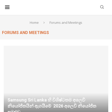
Home
Forums and Meetings
FORUMS AND MEETINGS
Samsung Sri Lanka හි විශිෂ්ටතම අලෙවි
නියෝජිතයින් ඇගයීමේ 2026 අලෙවි නියෝජිත
සමුළුව