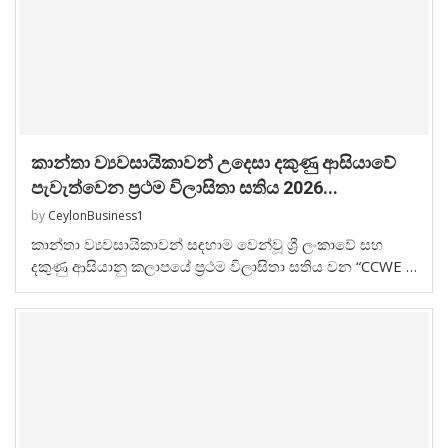
කාන්තා ව්‍යවසායිකාවන් උදෙසා දකුණු ආසියාවේ
පැවැත්වෙන ප්‍රථම විලාසිතා සතිය 2026...
by
CeylonBusiness1
කාන්තා ව්‍යවසායිකාවන් සඳහාම වෙන්වූ ශ්‍රී ලංකාවේ සහ
දකුණු ආසියානු කලාපයේ ප්‍රථම විලාසිතා සතිය වන “CCWE …