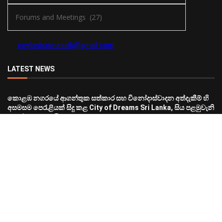
ceylonbusinesslk@gmail.com
LATEST NEWS
කොළඹ නගරයේ ආගන්තුක සත්කාර සහ විනෝදාස්වාදන අත්දැකීම් හි
අසමසම පෙරැළියක් සිදු කළ City of Dreams Sri Lanka, සිය පළමුවැනි
සංවත්සරය සමරයි
2026-08-03
තම සාර්ථකත්වයට උරදුන් බෙදාහැරීමේ හවුල්කරුවන්ට හේමාස්
කන්සියුමර් බ්‍රෑන්ඩ්ස් වෙතින් උණුසුම් ප්‍රණාම
2026-08-03
Hotel Show Colombo 2026 හිදී FINEX Tissues වෙතින් ශ්‍රී ලංකාවේ
ප්‍රථම Facial Tissue Canister හඳුන්වා දෙයි.
2026-08-03