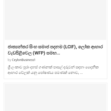
ජාත්‍යන්තර සිංහ සමාජ පදනම (LCIF), ලෝක ආහාර
වැඩපිළිවෙල (WFP) සමඟ...
by
CeylonBusiness1
ශ්‍රී ලංකාව පුරා දහස් ගණනක් පාසල් දරුවන් සඳහා දෛනික
ආහාර වේලක් යනු පෝෂණය පමණක් නොව, …