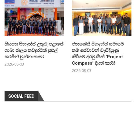
සියපත ෆිනෑන්ස් උතුරු පළාතේ
ජනශක්ති ෆිනෑන්ස් සමාගම
ශාඛා ජාලය තවදුරටත් පුළුල්
තම සේවාවන් වැඩිදියුණු
කරමින් චුන්නාකමට
කිරීමේ අරමුණින් ‘Project
Compass’ දියත් කරයි
2026-08-03
2026-08-03
SOCIAL FEED