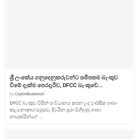
ශ්‍රී ලංකේය ගනුදෙනුකරුවන්ට සමීපතම බැංකුව
වීමේ දැක්ම පෙරදැරිව, DFCC බැංකුවේ...
by
CeylonBusiness1
DFCC බැංකුව විසින් සංවිධානය කරන ලද වාර්ෂික ශාඛා
කළමනාකාර සමුළුව, දිවයින පුරා විහිදුණු ශාඛා
නායකයින්ගේ …