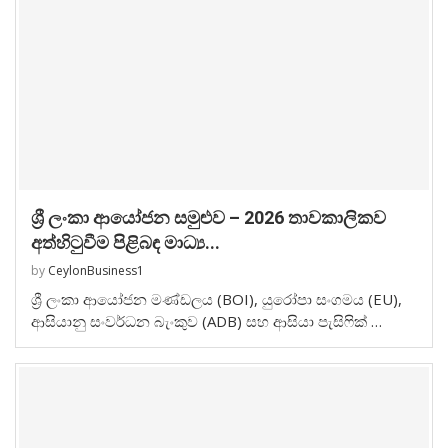
ශ්‍රී ලංකා ආයෝජන සමුළුව – 2026 තාවකාලිකව
අත්හිටුවීම පිළිබඳ මාධ්‍ය...
by
CeylonBusiness1
ශ්‍රී ලංකා ආයෝජන මණ්ඩලය (BOI), යුරෝපා සංගමය (EU),
ආසියානු සංවර්ධන බැංකුව (ADB) සහ ආසියා පැසිෆික් …