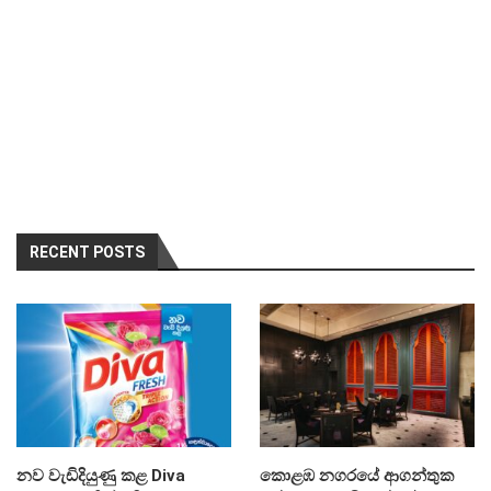
RECENT POSTS
නව වැඩිදියුණු කළ Diva
කොළඹ නගරයේ ආගන්තුක