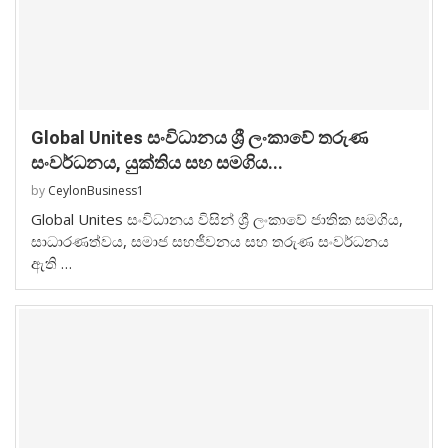
Global Unites සංවිධානය ශ්‍රී ලංකාවේ තරුණ
සංවර්ධනය, යුක්තිය සහ සමගිය...
by
CeylonBusiness1
Global Unites සංවිධානය විසින් ශ්‍රී ලංකාවේ ජාතික සමගිය,
සාධාරණත්වය, සමාජ සහජීවනය සහ තරුණ සංවර්ධනය
ඇති …