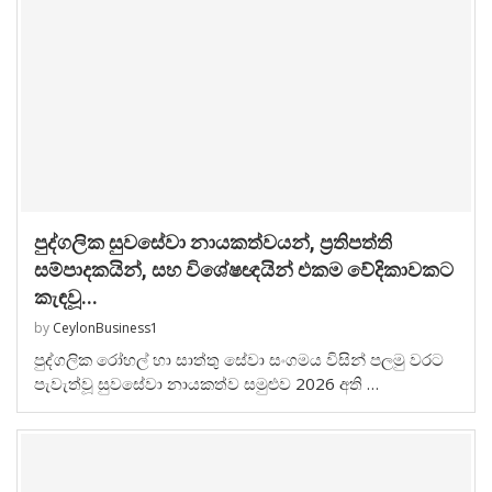
පුද්ගලික සුවසේවා නායකත්වයන්, ප්‍රතිපත්ති
සම්පාදකයින්, සහ විශේෂඥයින් එකම වේදිකාවකට
කැඳවූ...
by
CeylonBusiness1
පුද්ගලික රෝහල් හා සාත්තු සේවා සංගමය විසින් පලමු වරට
පැවැත්වූ සුවසේවා නායකත්ව සමුළුව 2026 අති …