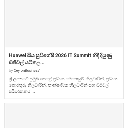
Huawei සිය සුවිශේෂී 2026 IT Summit හිදී දියුණු
ඩිජිටල් යටිතල...
by
CeylonBusiness1
ශ්‍රී ලංකාවේ ප්‍රමුඛ පෙළේ ප්‍රධාන මෙහෙයුම් නිලධාරීන්, ප්‍රධාන
තොරතුරු නිලධාරීන්, තාක්ෂණික නිලධාරීන් සහ ඩිජිටල්
පරිවර්තනය …