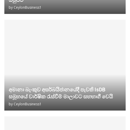
by
CeylonBusiness1
අමානා බැංකුව අසර්බයිජානයේදී පැවති IsDB
සමූහයේ වාර්ෂික රැස්වීම් මාලාවට සහභාගී වෙයි
by
CeylonBusiness1