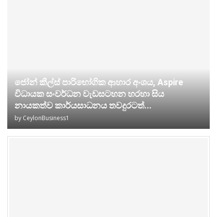
ජෝන් කීල්ස් පාරිභෝගික ආහාර අංශය, Aspire
විධායක සංවර්ධන වැඩසටහන හරහා සිය
නායකත්ව කාර්යසාධනය තවදුරටත්...
by
CeylonBusiness1