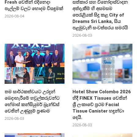
Fresh වෙතින් එදිනෙදා
සත්කාර සහ විනෝදාස්වාදන
පැල්ලම් වලට හොදම විසඳුමක්
අත්දැකීම් හි අසමසම
පෙරැළියක් සිදු කළ City of
2026-08-04
Dreams Sri Lanka, සිය
පළමුවැනි සංවත්සරය සමරයි
2026-08-03
තම සාර්ථකත්වයට උරදුන්
Hotel Show Colombo 2026
බෙදාහැරීමේ හවුල්කරුවන්ට
හිදී FINEX Tissues වෙතින්
හේමාස් කන්සියුමර් බ්‍රෑන්ඩ්ස්
ශ්‍රී ලංකාවේ ප්‍රථම Facial
වෙතින් උණුසුම් ප්‍රණාම
Tissue Canister හඳුන්වා
දෙයි.
2026-08-03
2026-08-03