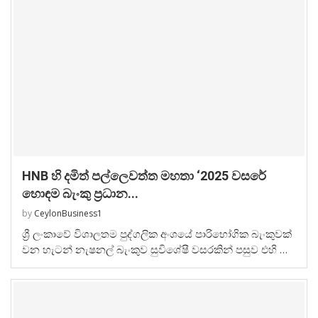
HNB හි දමිත් පල්ලෙවත්ත මහතා ‘2025 වසරේ
හොඳම බැංකු ප්‍රධාන...
by
CeylonBusiness1
ශ්‍රී ලංකාවේ විශාලතම පුද්ගලික අංශයේ පාරිභෝගික බැංකුවක්
වන හැටන් නැෂනල් බැංකුව සුවිශේෂී වසරකින් පසුව එහි …