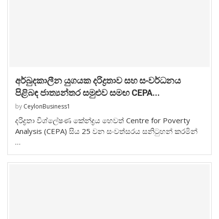
අර්බුදකාලීන යුගයක දරිද්‍රතාව සහ සංවර්ධනය
පිළිබඳ ජාත්‍යන්තර සමුළුව සමඟ CEPA...
by
CeylonBusiness1
දරිද්‍රතා විශ්ලේෂණ කේන්ද්‍රය හෙවත් Centre for Poverty
Analysis (CEPA) සිය 25 වන සංවත්සරය සනිටුහන් කරමින්
…