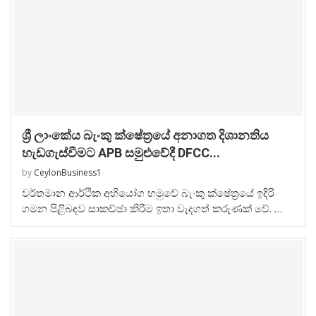
ශ්‍රී ලාංකේය බැංකු ක්ෂේත්‍රයේ අනාගත දිශානතිය
හැඩගැස්වීමට APB සමුළුවේදී DFCC...
by
CeylonBusiness1
වර්තමාන ආර්ථික අභියෝග හමුවේ බැංකු ක්ෂේත්‍රයේ ඉදිරි
ගමන පිළිබඳව සාකච්ඡා කිරීම ඉතා වැදගත් කරුණක් වේ. …