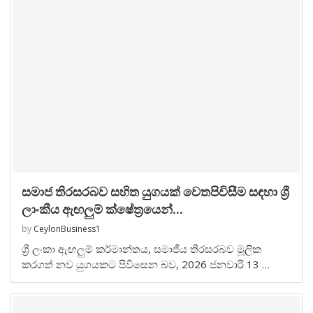
සමාජ තිරසරබව සහිත යුගයක් වෙතපිවිසීම සඳහා ශ්‍රී
ලාංකීය ඇඟලුම් ක්ෂේත්‍රයෙන්...
by
CeylonBusiness1
ශ්‍රී ලංකා ඇඟලුම් කර්මාන්තය, සමාජීය තිරසරබව මූලික
කරගත් නව යුගයකට පිවිසෙන බව, 2026 ජනවාරි 13 …