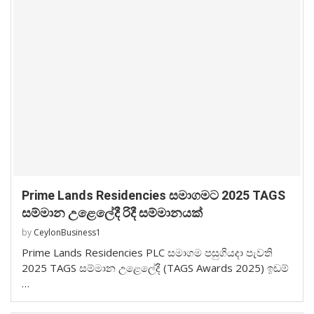
Prime Lands Residencies සමාගමට 2025 TAGS
සම්මාන උළෙලේදී රිදී සම්මානයක්
by
CeylonBusiness1
Prime Lands Residencies PLC සමාගම පසුගියදා පැවති
2025 TAGS සම්මාන උළෙලේදී (TAGS Awards 2025) ඉඩම්
…