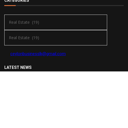
CATEGORIES
ceylonbusinesslk@gmail.com
LATEST NEWS
ශ්‍රී ලංකා ඉන්ෂුවරන්ස් ජෙනරල්, ශ්‍රී ලංකාවේ රක්ෂණ ක්ෂේත්‍රයේ ප්‍රථම
වරට කෘතිම බුද්ධියෙන් බලගැන්වූ, භාෂා ත්‍රිත්වයෙන්ම ක්‍රියාත්මක වන
‘Beechat’ සහයකයා හඳුන්වා දෙයි
2026-08-05
ඉන්දු-ශ්‍රී ලංකා සම්භවයක් සහිත අභිරාමි කලා ශිල්පිනිය සිය ප්‍රථම සංගීත
නිර්මාණයවන KAPALI එළිදක්වයි
2026-08-04