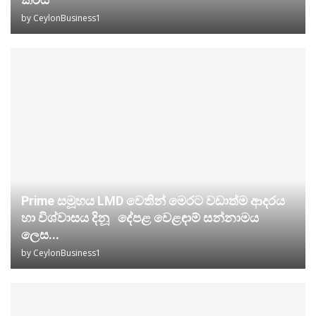
by
CeylonBusiness1
Prime සමූහය LMD වෙතින් මෙරට වඩාත්ම ආදරය
හා විශ්වාසය දිනූ දේපළ වෙළඳාම් සන්නාමය
ලෙස...
by
CeylonBusiness1