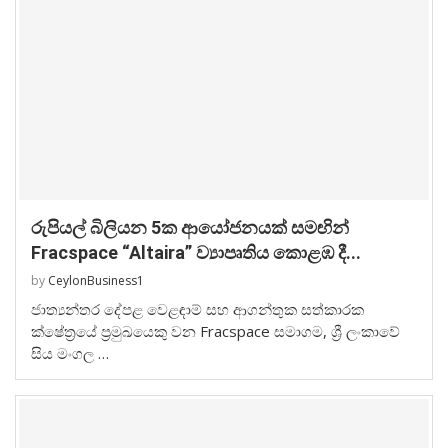
රුපියල් බිලියන 5ක ආයෝජනයක් සමඟින්
Fracspace “Altaira” ව්‍යාපෘතිය කොළඹ දී...
by
CeylonBusiness1
ජාත්‍යන්තර දේපළ වෙළඳාම් සහ ආගන්තුක සත්කාරක
ක්ෂේත්‍රයේ ප්‍රමුඛයෙකු වන Fracspace සමාගම, ශ්‍රී ලංකාවේ
සිය මංගල …