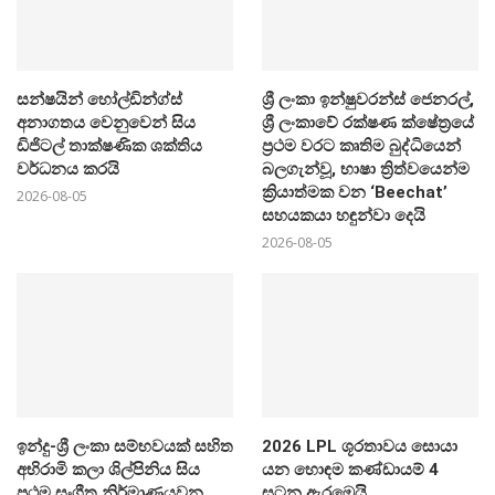
සන්ෂයින් හෝල්ඩින්ග්ස්
ශ්‍රී ලංකා ඉන්ෂුවරන්ස් ජෙනරල්,
අනාගතය වෙනුවෙන් සිය
ශ්‍රී ලංකාවේ රක්ෂණ ක්ෂේත්‍රයේ
ඩිජිටල් තාක්ෂණික ශක්තිය
ප්‍රථම වරට කෘතිම බුද්ධියෙන්
වර්ධනය කරයි
බලගැන්වූ, භාෂා ත්‍රිත්වයෙන්ම
ක්‍රියාත්මක වන ‘Beechat’
2026-08-05
සහයකයා හඳුන්වා දෙයි
2026-08-05
ඉන්දු-ශ්‍රී ලංකා සම්භවයක් සහිත
2026 LPL ශූරතාවය සොයා
අභිරාමි කලා ශිල්පිනිය සිය
යන හොඳම කණ්ඩායම් 4
ප්‍රථම සංගීත නිර්මාණයවන
සටන ඇරඹෙයි