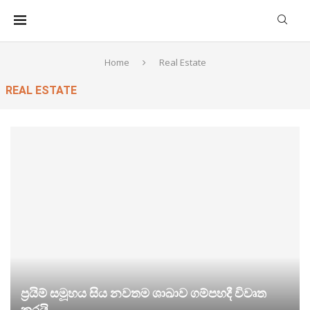
Home
Real Estate
REAL ESTATE
ප්‍රයිම් සමූහය සිය නවතම ශාඛාව ගම්පහදී විවෘත
කරයි