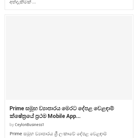
අත්දැකීමක් …
Prime සමූහ ව්‍යාපාරය මෙරට දේපළ වෙළඳාම්
ක්ෂේත්‍රයේ ප්‍රථම Mobile App...
by
CeylonBusiness1
Prime සමූහ ව්‍යාපාරය ශ්‍රී ලංකාවේ දේපළ වෙළඳාම්