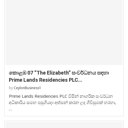
කොළඹ 07 “The Elizabeth” සංවර්ධනය සඳහා
Prime Lands Residencies PLC...
by
CeylonBusiness1
Prime Lands Residencies PLC විසින් නාගරික සංවර්ධන
අධිකාරිය සමඟ පසුගියදා අත්සන් කරන ලද ගිවිසුමක් හරහා,
…