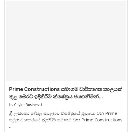
Prime Constructions සමාගම වාර්තාගත කාලයක්
තුළ මෙරට ඉදිකිරීම් ක්ෂේත්‍රය ජයගනිමින්...
by
CeylonBusiness1
ශ්‍රී ලංකාවේ දේපළ වෙළඳාම් ක්ෂේත්‍රයේ ප්‍රමුඛයා වන Prime
සමූහ ව්‍යාපාරයේ ඉදිකිරීම් සමාගම වන Prime Constructions
…