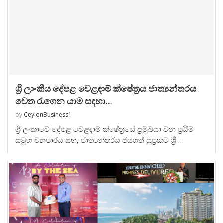
ශ්‍රී ලාංකීය දේපළ වෙළඳාම් ක්ෂේත්‍රය ජාත්‍යන්තරය
වෙත රැගෙන යාම සඳහා...
by
CeylonBusiness1
ශ්‍රී ලංකාවේ දේපළ වෙළඳාම් ක්ෂේත්‍රයේ ප්‍රමුඛයා වන ප්‍රයිම්
සමූහ ව්‍යාපාරය සහ, ජාත්‍යන්තරය ජයගත් සුප්‍රකට ශ්‍රී …