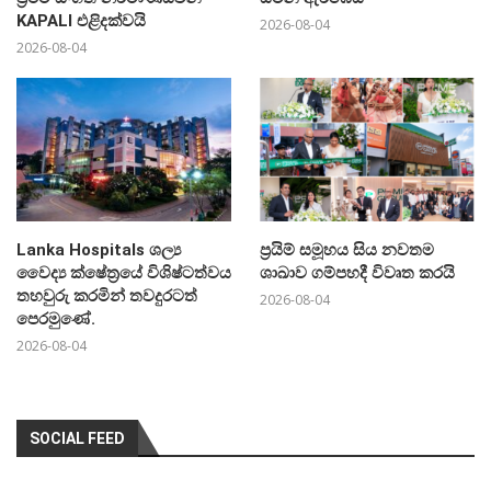
KAPALI එළිදක්වයි
2026-08-04
2026-08-04
Lanka Hospitals ශල්‍ය
ප්‍රයිම් සමූහය සිය නවතම
වෛද්‍ය ක්ෂේත්‍රයේ විශිෂ්ටත්වය
ශාඛාව ගම්පහදී විවෘත කරයි
තහවුරු කරමින් තවදුරටත්
2026-08-04
පෙරමුණේ.
2026-08-04
SOCIAL FEED