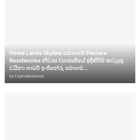
Home Lands Skyline සමාගමේ Pentara
Residencies නිවාස ව්‍යාපෘතියේ ඉදිකිරීම් කටයුතු
චයිනා හාබර් ඉංජිනේරු සමාගම...
by
CeylonBusiness1