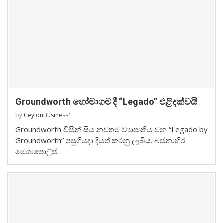
Groundworth හෝමාගම දී “Legado” එළිදක්වයි
by
CeylonBusiness1
Groundworth විසින් සිය නවතම ව්‍යාපෘතිය වන “Legado by
Groundworth” පසුගියදා දියත් කරනු ලැබීය. බස්නාහිර
මෙගාපොලිස් …