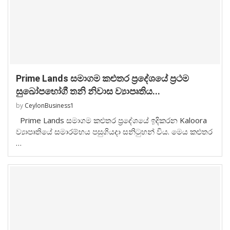
Prime Lands සමාගම කළුතර ප්‍රදේශයේ ප්‍රථම
සුඛෝපභෝගී තනි නිවාස ව්‍යාපෘතිය...
by
CeylonBusiness1
Prime Lands සමාගම කළුතර ප්‍රදේශයේ ඉදිකරන Kaloora
ව්‍යාපෘතියේ සමාරම්භය පසුගියදා සනිටුහන් විය. මෙය කළුතර
…