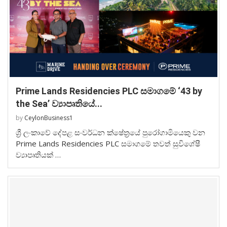
Prime Lands Residencies PLC සමාගමේ ‘43 by
the Sea’ ව්‍යාපෘතියේ...
by
CeylonBusiness1
ශ්‍රී ලංකාවේ දේපළ සංවර්ධන ක්ෂේත්‍රයේ පුරෝගාමියෙකු වන
Prime Lands Residencies PLC සමාගමේ තවත් සුවිශේෂී
ව්‍යාපෘතියක් …