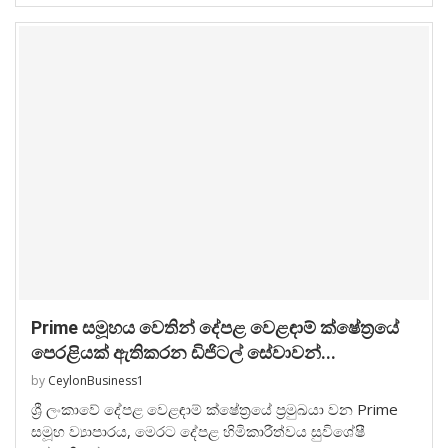
Prime සමූහය වෙතින් දේපළ වෙළඳාම් ක්ෂේත්‍රයේ
පෙරළියක් ඇතිකරන ඩිජිටල් සේවාවන්...
by
CeylonBusiness1
ශ්‍රී ලංකාවේ දේපළ වෙළඳාම් ක්ෂේත්‍රයේ ප්‍රමුඛයා වන Prime
සමූහ ව්‍යාපාරය, මෙරට දේපළ හිමිකාරීත්වය සුවිශේෂී