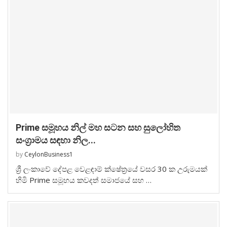
Prime සමූහය නිල් මහ සටන සහ සුලෝහිත
සංග්‍රාමය සඳහා නිල...
by
CeylonBusiness1
ශ්‍රී ලංකාවේ දේපළ වෙළඳාම් ක්ෂේත්‍රයේ වසර 30 ක උරුමයක්
හිමි Prime සමූහය කවදත් සමාජයේ සහ …