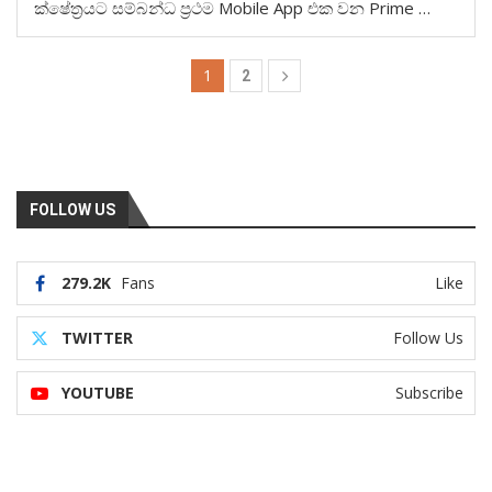
ක්ෂේත්‍රයට සම්බන්ධ ප්‍රථම Mobile App එක වන Prime …
1
2
FOLLOW US
279.2K
Fans
Like
TWITTER
Follow Us
YOUTUBE
Subscribe