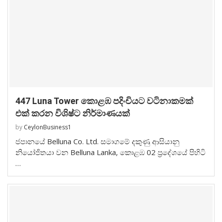
447 Luna Tower කොළඹ පදිංචියට වටිනාකමක්
එක් කරන විශිෂ්ට නිර්මාණයක්
by
CeylonBusiness1
ජපානයේ Belluna Co. Ltd. සමාගමේ දකුණු ආසියානු
නියෝජිතයා වන Belluna Lanka, කොළඹ 02 ප්‍රදේශයේ පිහිටි
…