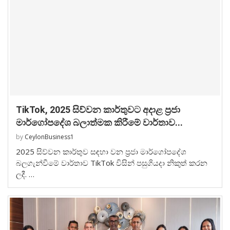
TikTok, 2025 සිව්වන කාර්තුවට අදාළ ප්‍රජා
මාර්ගෝපදේශ බලාත්මක කිරීමේ වාර්තාව...
by
CeylonBusiness1
2025 සිව්වන කාර්තුව සඳහා වන ප්‍රජා මාර්ගෝපදේශ
බලගැන්වීමේ වාර්තාව TikTok විසින් පසුගියදා නිකුත් කරන
ලදී. …