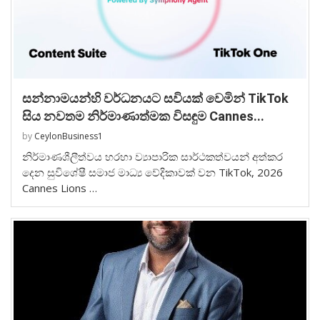
සන්නාමයන්හි වර්ධනයට සවියක් වෙමින් TikTok
සිය නවතම නිර්මාණාත්මක විසඳුම Cannes...
by
CeylonBusiness1
නිර්මාණශීලීත්වය හරහා ව්‍යාපාරික සාර්ථකත්වයන් අත්කර
දෙන සුවිශේෂී සමාජ මාධ්‍ය වේදිකාවක් වන TikTok, 2026
Cannes Lions …