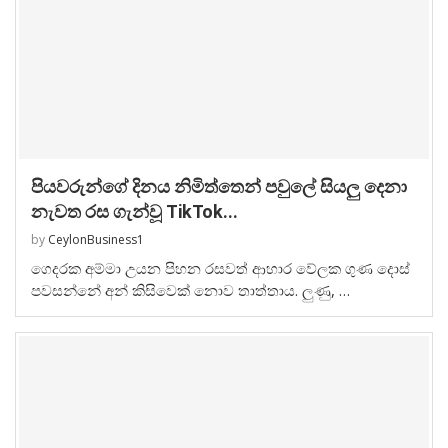
පියවරුන්ගේ දිනය නිමිත්තෙන් පවුලේ සියලු දෙනා
නැවත රස ගැන්වූ TikTok...
by
CeylonBusiness1
ගෙදරක අම්මා උයන පිහන රසවත් ආහාර වේලක ගුණ දොස්
පවසන්නේ අන් කිසිවෙක් නොව තාත්තාය. ලුණු, …