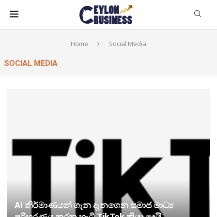
Home
Social Media
SOCIAL MEDIA
AI නිර්මාණයන් ගැන දැනගෙන සමාජ මාධ්‍ය
පරිහරණය කරන හැටි TikTok කියා දෙයි