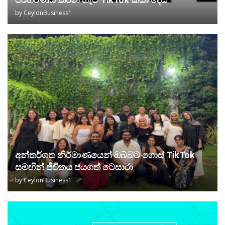
by
CeylonBusiness1
අන්තර්ගත නිර්මාණයෙන් ඔබ්බට ගොස් TikTok
සමඟින් ජීවිතය ජයගත් ටෙසාරා
by
CeylonBusiness1