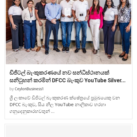
ඩිජිටල් බැංකුකරණයේ නව සන්ධිස්ථානයක්
සනිටුහන් කරමින් DFCC බැංකුව YouTube Silver...
by
CeylonBusiness1
ශ්‍රී ලංකාවේ ඩිජිටල් බැංකුකරණ ක්ෂේත්‍රයේ ප්‍රමුඛයෙකු වන
DFCC බැංකුව, සිය නිල YouTube නාලිකාව හරහා
ගනුදෙනුකාරභවතුන් …