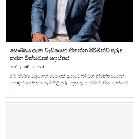
සෞඛ්‍යය ගැන වැඩියෙන් හිතන්න පිරිමින්ව පුරුදු
කරන ටික්ටොක් දොස්තර
by
CeylonBusiness1
ඔබ පිරිමියෙකුගෙන් සැප දුක් ඇසුවොත් ඔහු නිරන්තරයෙන්
හොඳින් ඉන්නවා යැයි පිළිතුරු දෙනු ඇත. එයින් කියවෙන්නේ
…