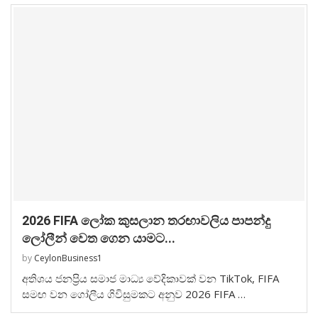
2026 FIFA ලෝක කුසලාන තරඟාවලිය පාපන්දු
ලෝලීන් වෙත ගෙන යාමට...
by
CeylonBusiness1
අතිශය ජනප්‍රිය සමාජ මාධ්‍ය වේදිකාවක් වන TikTok, FIFA
සමඟ වන ගෝලීය ගිවිසුමකට අනුව 2026 FIFA …