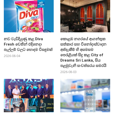
නව වැඩිදියුණු කළ Diva
කොළඹ නගරයේ ආගන්තුක
Fresh වෙතින් එදිනෙදා
සත්කාර සහ විනෝදාස්වාදන
පැල්ලම් වලට හොදම විසඳුමක්
අත්දැකීම් හි අසමසම
පෙරැළියක් සිදු කළ City of
2026-08-04
Dreams Sri Lanka, සිය
පළමුවැනි සංවත්සරය සමරයි
2026-08-03