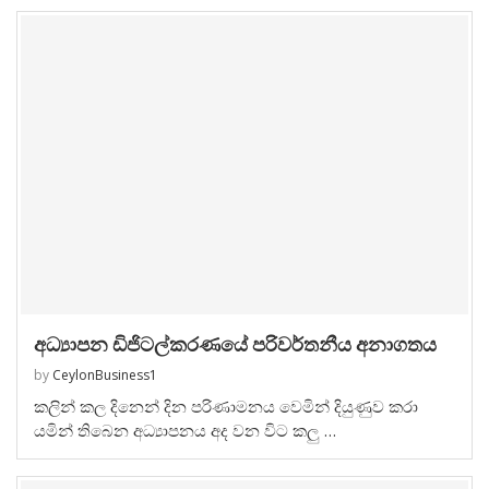
අධ්‍යාපන ඩිජිටල්කරණයේ පරිවර්තනීය අනාගතය
by
CeylonBusiness1
කලින් කල දිනෙන් දින පරිණාමනය වෙමින් දියුණුව කරා
යමින් තිබෙන අධ්‍යාපනය අද වන විට කලු …