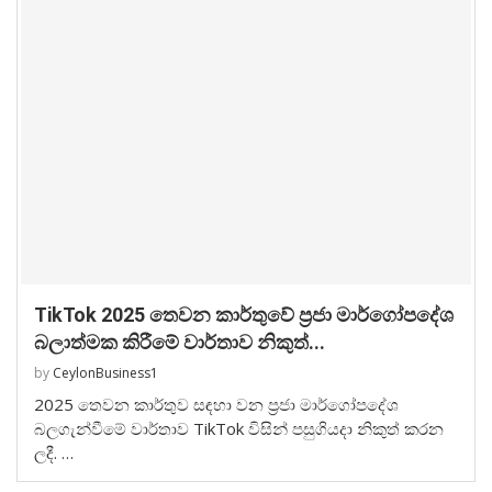
TikTok 2025 තෙවන කාර්තුවේ ප්‍රජා මාර්ගෝපදේශ
බලාත්මක කිරීමේ වාර්තාව නිකුත්...
by
CeylonBusiness1
2025 තෙවන කාර්තුව සඳහා වන ප්‍රජා මාර්ගෝපදේශ
බලගැන්වීමේ වාර්තාව TikTok විසින් පසුගියදා නිකුත් කරන
ලදී. …