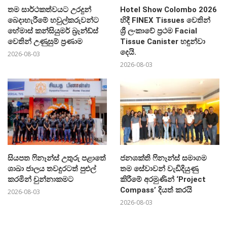
තම සාර්ථකත්වයට උරදුන්
Hotel Show Colombo 2026
බෙදාහැරීමේ හවුල්කරුවන්ට
හිදී FINEX Tissues වෙතින්
හේමාස් කන්සියුමර් බ්‍රෑන්ඩ්ස්
ශ්‍රී ලංකාවේ ප්‍රථම Facial
වෙතින් උණුසුම් ප්‍රණාම
Tissue Canister හඳුන්වා
දෙයි.
2026-08-03
2026-08-03
සියපත ෆිනෑන්ස් උතුරු පළාතේ
ජනශක්ති ෆිනෑන්ස් සමාගම
ශාඛා ජාලය තවදුරටත් පුළුල්
තම සේවාවන් වැඩිදියුණු
කරමින් චුන්නාකමට
කිරීමේ අරමුණින් ‘Project
Compass’ දියත් කරයි
2026-08-03
2026-08-03