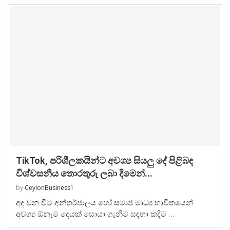
TikTok, පරිශීලකයින්ට අවශ්‍ය සියලු දේ පිළිබඳ
විශ්වසනීය තොරතුරු ලබා දීමෙන්...
by
CeylonBusiness1
අද වන විට අන්තර්ජාලය හෝ සමාජ මාධ්‍ය භාවිතයෙන්
අවශ්‍ය ඕනෑම දෙයක් සොයා ගැනීම සඳහා කදිම …