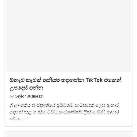
ඕනෑම කෑමක් තනියම හදාගන්න TikTok එකෙන්
උපදෙස් ගන්න
by
CeylonBusiness1
ශ්‍රී ලාංකේය සංස්කෘතියේ ප්‍රමුඛතම සාධකයක් ලෙස ආහාර
සඳහන් කළ හැකිය. විවිධ සංස්කෘතීන්වලින් පැමිණි ආහාර
වර්ග …