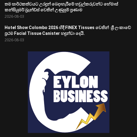
තම සාර්ථකත්වයට උරදුන් බෙදාහැරීමේ හවුල්කරුවන්ට හේමාස්
කන්සියුමර් බ්‍රෑන්ඩ්ස් වෙතින් උණුසුම් ප්‍රණාම
2026-08-03
Hotel Show Colombo 2026 හිදී FINEX Tissues වෙතින් ශ්‍රී ලංකාවේ
ප්‍රථම Facial Tissue Canister හඳුන්වා දෙයි.
2026-08-03