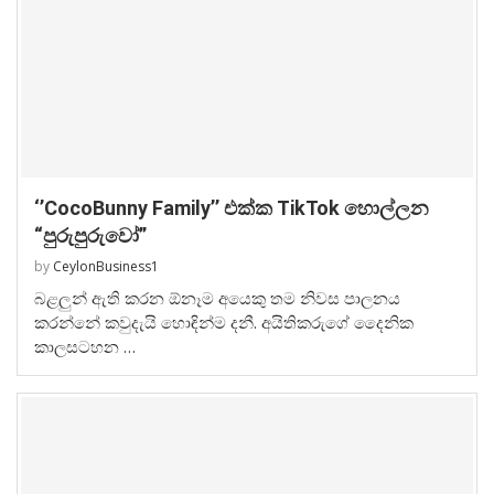
‘’CocoBunny Family’’ එක්ක TikTok හොල්ලන
“පුරුපුරුවෝ”
by
CeylonBusiness1
බළලුන් ඇති කරන ඕනෑම අයෙකු තම නිවස පාලනය
කරන්නේ කවුදැයි හොඳින්ම දනී. අයිතිකරුගේ දෛනික
කාලසටහන …