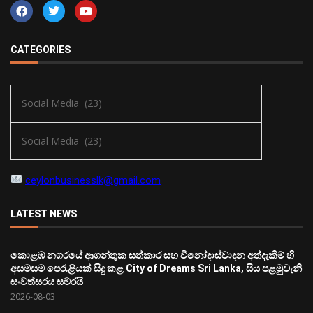
CATEGORIES
ceylonbusinesslk@gmail.com
LATEST NEWS
කොළඹ නගරයේ ආගන්තුක සත්කාර සහ විනෝදාස්වාදන අත්දැකීම් හි
අසමසම පෙරැළියක් සිදු කළ City of Dreams Sri Lanka, සිය පළමුවැනි
සංවත්සරය සමරයි
2026-08-03