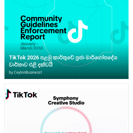
TikTok 2026 පළමු කාර්තුවේ ප්‍රජා මාර්ගෝපදේශ
වාර්තාව එළි දක්වයි
by
CeylonBusiness1