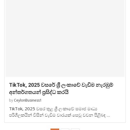
TikTok, 2025 වසරේ ශ්‍රී ලංකාවේ වැඩිම නැරඹුම්
අන්තර්ගතයන් ප්‍රසිද්ධ කරයි
by
CeylonBusiness1
TikTok, 2025 වසර තුළ ශ්‍රී ලංකාවේ සමාජ මාධ්‍ය
පරිශීලකයින් විසින් වැඩිම වාරයක් සෙවූ වචන පිළිබඳ …