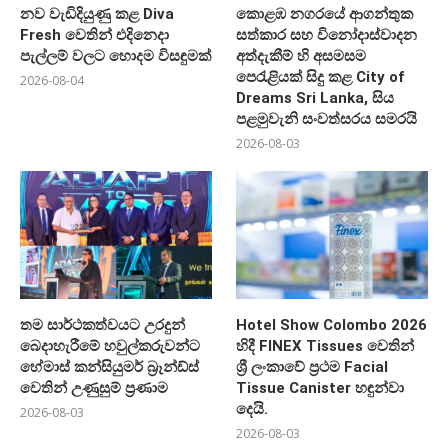
නව වැඩිදියුණු කළ Diva
කොළඹ නගරයේ ආගන්තුක
Fresh වෙතින් එදිනෙදා
සත්කාර සහ විනෝදාස්වාදන
පැල්ලම් වලට හොදම විසඳුමක්
අත්දැකීම් හි අසමසම
පෙරැළියක් සිදු කළ City of
2026-08-04
Dreams Sri Lanka, සිය
පළමුවැනි සංවත්සරය සමරයි
2026-08-03
තම සාර්ථකත්වයට උරදුන්
Hotel Show Colombo 2026
බෙදාහැරීමේ හවුල්කරුවන්ට
හිදී FINEX Tissues වෙතින්
හේමාස් කන්සියුමර් බ්‍රෑන්ඩ්ස්
ශ්‍රී ලංකාවේ ප්‍රථම Facial
වෙතින් උණුසුම් ප්‍රණාම
Tissue Canister හඳුන්වා
දෙයි.
2026-08-03
2026-08-03