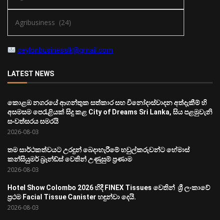
ceylonbusinesslk@gmail.com
LATEST NEWS
කොළඹ නගරයේ ආගන්තුක සත්කාර සහ විනෝදාස්වාදන අත්දැකීම් හි
අසමසම පෙරැළියක් සිදු කළ City of Dreams Sri Lanka, සිය පළමුවැනි
සංවත්සරය සමරයි
2026-08-03
තම සාර්ථකත්වයට උරදුන් බෙදාහැරීමේ හවුල්කරුවන්ට හේමාස්
කන්සියුමර් බ්‍රෑන්ඩ්ස් වෙතින් උණුසුම් ප්‍රණාම
2026-08-03
Hotel Show Colombo 2026 හිදී FINEX Tissues වෙතින් ශ්‍රී ලංකාවේ
ප්‍රථම Facial Tissue Canister හඳුන්වා දෙයි.
2026-08-03