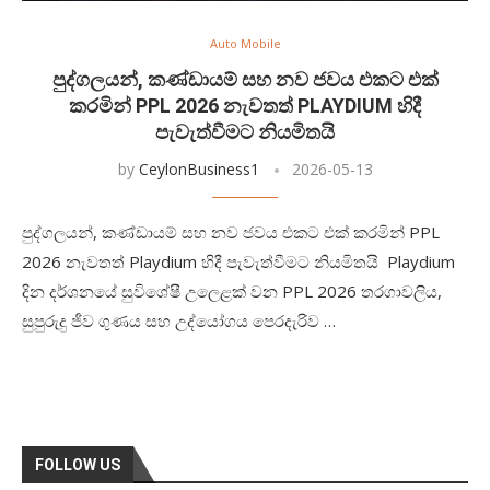
Auto Mobile
පුද්ගලයන්, කණ්ඩායම් සහ නව ජවය එකට එක්
කරමින් PPL 2026 නැවතත් PLAYDIUM හිදී
පැවැත්වීමට නියමිතයි
by
CeylonBusiness1
2026-05-13
පුද්ගලයන්, කණ්ඩායම් සහ නව ජවය එකට එක් කරමින් PPL
2026 නැවතත් Playdium හිදී පැවැත්වීමට නියමිතයි Playdium
දින දර්ශනයේ සුවිශේෂී උලෙළක් වන PPL 2026 තරගාවලිය,
සුපුරුදු ජීව ගුණය සහ උද්යෝගය පෙරදැරිව …
FOLLOW US