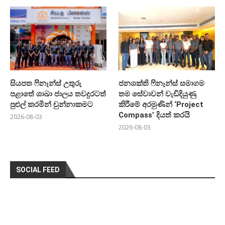
සියපත ෆිනෑන්ස් උතුරු
ජනශක්ති ෆිනෑන්ස් සමාගම
පළාතේ ශාඛා ජාලය තවදුරටත්
තම සේවාවන් වැඩිදියුණු
පුළුල් කරමින් චුන්නාකමට
කිරීමේ අරමුණින් ‘Project
Compass’ දියත් කරයි
2026-08-03
2026-08-03
SOCIAL FEED