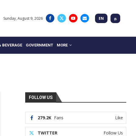
Sunday, August 9, 2026
EN
த
& BEVERAGE
GOVERNMENT
MORE
FOLLOW US
279.2K
Fans
Like
TWITTER
Follow Us