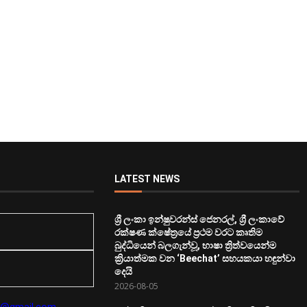
LATEST NEWS
ශ්‍රී ලංකා ඉන්ෂුවරන්ස් ජෙනරල්, ශ්‍රී ලංකාවේ
රක්ෂණ ක්ෂේත්‍රයේ ප්‍රථම වරට කෘතිම
බුද්ධියෙන් බලගැන්වූ, භාෂා ත්‍රිත්වයෙන්ම
ක්‍රියාත්මක වන ‘Beechat’ සහයකයා හඳුන්වා
දෙයි
2026-08-05
lk@gmail.com