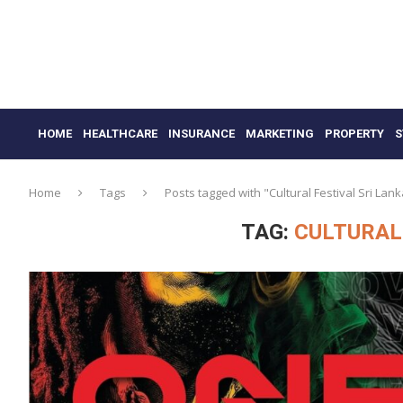
HOME
HEALTHCARE
INSURANCE
MARKETING
PROPERTY
S
Home
Tags
Posts tagged with "Cultural Festival Sri Lan
TAG:
CULTURAL