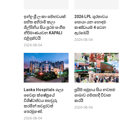
ඉන්දු-ශ්‍රී ලංකා සම්භවයක්
2026 LPL ශූරතාවය
සහිත අභිරාමි කලා
සොයා යන හොඳම
ශිල්පිනිය සිය ප්‍රථම සංගීත
කණ්ඩායම් 4 සටන
නිර්මාණයවන KAPALI
ඇරඹෙයි
එළිදක්වයි
2026-08-04
2026-08-04
Lanka Hospitals ශල්‍ය
ප්‍රයිම් සමූහය සිය නවතම
වෛද්‍ය ක්ෂේත්‍රයේ
ශාඛාව ගම්පහදී විවෘත
විශිෂ්ටත්වය තහවුරු
කරයි
කරමින් තවදුරටත්
2026-08-04
පෙරමුණේ.
2026-08-04