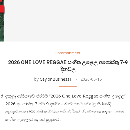
Entertainment
2026 ONE LOVE REGGAE සංගීත උළෙල අගෝස්තු 7-9
දිනවල
by
CeylonBusiness1
2026-05-15
ld
දකුණු ආසියාවේ ප්රථම “2026 One Love Reggae සංගීත උළෙල”
2026 අගෝස්තු 7 සිට 9 දක්වා බෙන්තොට වෙරළ තීරයේදී
…
පැවැත්වෙන බව එහි සංවිධායකයින් ඊයේ නිවේදනය කළහ. මෙම
සංගීත උළෙලට ලොව සුප්‍රකට …