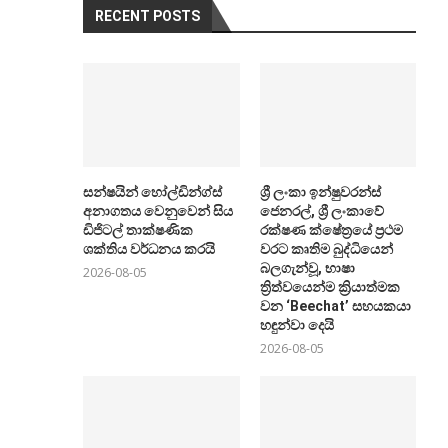
RECENT POSTS
සන්ෂයින් හෝල්ඩින්ග්ස්
ශ්‍රී ලංකා ඉන්ෂුවරන්ස්
අනාගතය වෙනුවෙන් සිය
ජෙනරල්, ශ්‍රී ලංකාවේ
ඩිජිටල් තාක්ෂණික
රක්ෂණ ක්ෂේත්‍රයේ ප්‍රථම
ශක්තිය වර්ධනය කරයි
වරට කෘතිම බුද්ධියෙන්
බලගැන්වූ, භාෂා
2026-08-05
ත්‍රිත්වයෙන්ම ක්‍රියාත්මක
වන ‘Beechat’ සහයකයා
හඳුන්වා දෙයි
2026-08-05