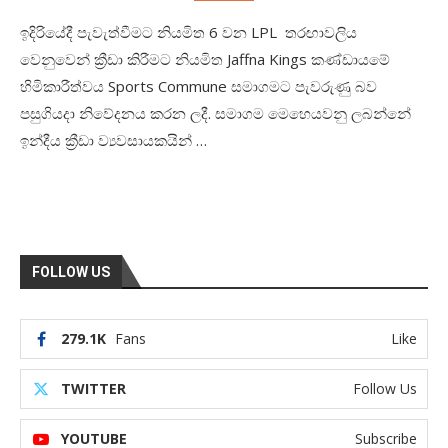
ඉදිරියේදී පැවැත්වීමට නියමිත 6 වන LPL තරඟාවලිය
වෙනුවෙන් ක්‍රීඩා කිරීමට නියමිත Jaffna Kings කණ්ඩායමේ
හිමිකාරීත්වය Sports Commune සමාගමට පැවරුණු බව
පසුගියදා නිවේදනය කරන ලදී. සමාගම මෙහෙයවනු ලබන්නේ
ඉන්දීය ක්‍රීඩා ව්‍යවසායකයින් …
FOLLOW US
279.1K
Fans
Like
TWITTER
Follow Us
YOUTUBE
Subscribe