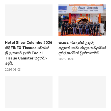
Hotel Show Colombo 2026
සියපත ෆිනෑන්ස් උතුරු
හිදී FINEX Tissues වෙතින්
පළාතේ ශාඛා ජාලය තවදුරටත්
ශ්‍රී ලංකාවේ ප්‍රථම Facial
පුළුල් කරමින් චුන්නාකමට
Tissue Canister හඳුන්වා
2026-08-03
දෙයි.
2026-08-03