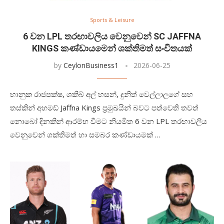
Sports & Leisure
6 වන LPL තරඟාවලිය වෙනුවෙන් SC JAFFNA
KINGS කණ්ඩායමෙන් ශක්තිමත් සංචිතයක්
by
CeylonBusiness1
2026-06-25
භානුක රාජපක්ෂ, ශකිබ් අල් හසන්, දුනිත් වෙල්ලාලගේ සහ
තස්කින් අහමඩ් Jaffna Kings ප්‍රමුඛයින් බවට පත්වෙති තවත්
නොබෝ දිනකින් ආරම්භ වීමට නියමිත 6 වන LPL තරඟාවලිය
වෙනුවෙන් ශක්තිමත් හා සමබර කණ්ඩායමක් …