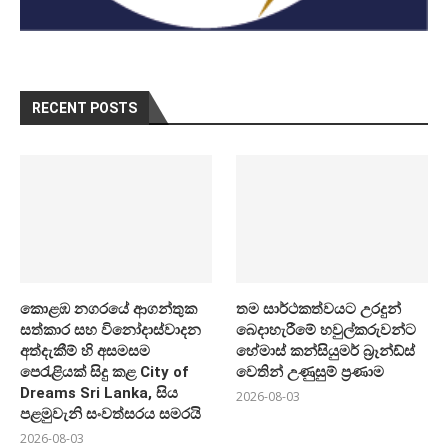
RECENT POSTS
කොළඹ නගරයේ ආගන්තුක
තම සාර්ථකත්වයට උරදුන්
සත්කාර සහ විනෝදාස්වාදන
බෙදාහැරීමේ හවුල්කරුවන්ට
අත්දැකීම් හි අසමසම
හේමාස් කන්සියුමර් බ්‍රෑන්ඩ්ස්
පෙරැළියක් සිදු කළ City of
වෙතින් උණුසුම් ප්‍රණාම
Dreams Sri Lanka, සිය
2026-08-03
පළමුවැනි සංවත්සරය සමරයි
2026-08-03