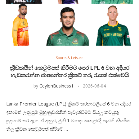
Sports & Leisure
ක්‍රීඩකයින් කෙටුම්පත් කිරීමට පෙර LPL 6 වන අදියර
හැඩකරන්න ජාත්‍යන්තර ක්‍රිකට් තරු රැසක් එක්වෙයි
by
CeylonBusiness1
2026-06-04
Lanka Premier League (LPL) ක්‍රිකට් තරඟාවලියේ 6 වන අදියර
ඉතාමත් උණුසුම් මුහුණුවරකින් පැවැත්වීමට සියලු කටයුතු
සූදානම් කර ඇත. ඒ අනුව, ජුනි 1 වනදා කොළඹදී පැවති නියමිත
නිල ක්‍රීඩක කෙටුම්පත් කිරීමේ …