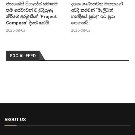
ජනශක්ති ෆිනෑන්ස් සමාගම
දශක ගණනාවක මතකයන්
තම සේවාවන් වැඩිදියුණු
අවදි කරමින් “මැලිබන්
කිරීමේ අරමුණින් ‘Project
හන්දියේ සුවඳ” රට පුරා
Compass’ දියත් කරයි
ගෙනයයි.
2026-08-03
2026-08-03
SOCIAL FEED
ABOUT US