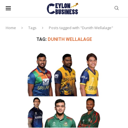
Home
Tags
Posts tagged with "Dunith Wellalage"
TAG:
DUNITH WELLALAGE