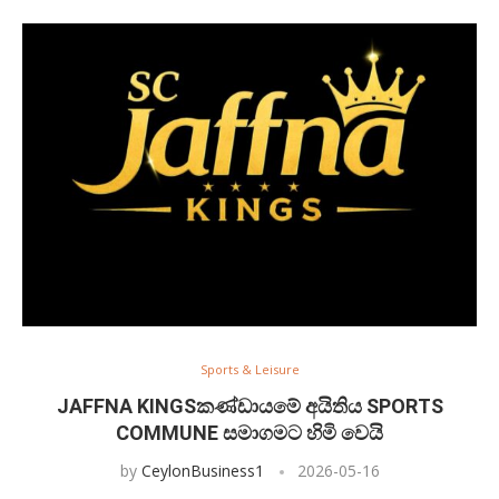
Sports & Leisure
JAFFNA KINGSකණ්ඩායමේ අයිතිය SPORTS
COMMUNE සමාගමට හිමි වෙයි
by
CeylonBusiness1
2026-05-16