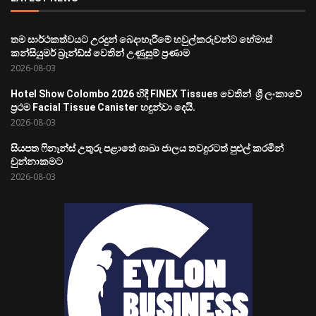
තම සාර්ථකත්වයට උරදුන් බෙදාහැරීමේ හවුල්කරුවන්ට හේමාස්
කන්සියුමර් බ්‍රෑන්ඩ්ස් වෙතින් උණුසුම් ප්‍රණාම
2026-08-03
Hotel Show Colombo 2026 හිදී FINEX Tissues වෙතින් ශ්‍රී ලංකාවේ
ප්‍රථම Facial Tissue Canister හඳුන්වා දෙයි.
2026-08-03
සියපත ෆිනෑන්ස් උතුරු පළාතේ ශාඛා ජාලය තවදුරටත් පුළුල් කරමින්
චුන්නාකමට
2026-08-03