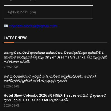
ceylonbusinesslk@gmail.com
LATEST NEWS
කොළඹ නගරයේ ආගන්තුක සත්කාර සහ විනෝදාස්වාදන අත්දැකීම් හි
අසමසම පෙරැළියක් සිදු කළ City of Dreams Sri Lanka, සිය පළමුවැනි
සංවත්සරය සමරයි
2026-08-03
තම සාර්ථකත්වයට උරදුන් බෙදාහැරීමේ හවුල්කරුවන්ට හේමාස්
කන්සියුමර් බ්‍රෑන්ඩ්ස් වෙතින් උණුසුම් ප්‍රණාම
2026-08-03
Hotel Show Colombo 2026 හිදී FINEX Tissues වෙතින් ශ්‍රී ලංකාවේ
ප්‍රථම Facial Tissue Canister හඳුන්වා දෙයි.
2026-08-03