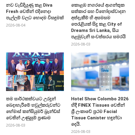
නව වැඩිදියුණු කළ Diva
කොළඹ නගරයේ ආගන්තුක
Fresh වෙතින් එදිනෙදා
සත්කාර සහ විනෝදාස්වාදන
පැල්ලම් වලට හොදම විසඳුමක්
අත්දැකීම් හි අසමසම
පෙරැළියක් සිදු කළ City of
2026-08-04
Dreams Sri Lanka, සිය
පළමුවැනි සංවත්සරය සමරයි
2026-08-03
තම සාර්ථකත්වයට උරදුන්
Hotel Show Colombo 2026
බෙදාහැරීමේ හවුල්කරුවන්ට
හිදී FINEX Tissues වෙතින්
හේමාස් කන්සියුමර් බ්‍රෑන්ඩ්ස්
ශ්‍රී ලංකාවේ ප්‍රථම Facial
වෙතින් උණුසුම් ප්‍රණාම
Tissue Canister හඳුන්වා
දෙයි.
2026-08-03
2026-08-03