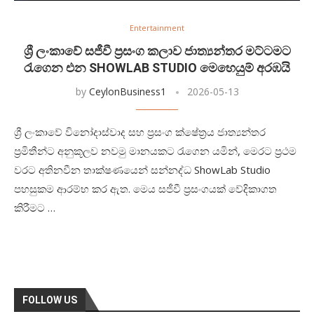
Entertainment
ශ්‍රී ලංකාවේ සජීවී ප්‍රසංග කලාව ජාත්‍යන්තර මට්ටමට
රැගෙන එන SHOWLAB STUDIO මෙහෙයුම් අරඹයි
by
CeylonBusiness1
2026-05-13
ශ්‍රී ලංකාවේ විනෝදාස්වාද සහ ප්‍රසංග ක්ෂේත්‍රය ජාත්‍යන්තර
ප්‍රමිතීන්ට අනුකූලව නවමු මානයකට රැගෙන යමින්, මෙරට ප්‍රථම
වරට අතිනවීන තාක්ෂණයෙන් සන්නද්ධ ShowLab Studio
පහසුකම ආරම්භ කර ඇත. මෙය සජීවී ප්‍රසංගයක් වේදිකාගත
කිරීමට …
FOLLOW US