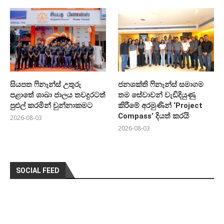
සියපත ෆිනෑන්ස් උතුරු
ජනශක්ති ෆිනෑන්ස් සමාගම
පළාතේ ශාඛා ජාලය තවදුරටත්
තම සේවාවන් වැඩිදියුණු
පුළුල් කරමින් චුන්නාකමට
කිරීමේ අරමුණින් ‘Project
Compass’ දියත් කරයි
2026-08-03
2026-08-03
SOCIAL FEED