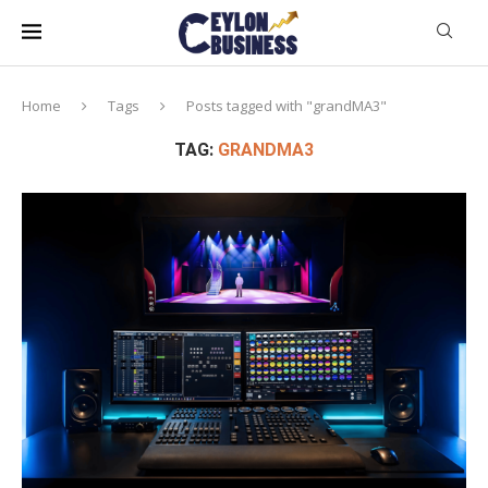
Home
Tags
Posts tagged with "grandMA3"
TAG:
GRANDMA3