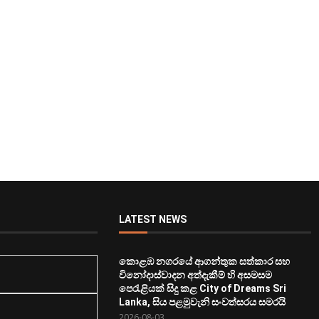
LATEST NEWS
කොළඹ නගරයේ ආගන්තුක සත්කාර සහ
විනෝදාස්වාදන අත්දැකීම් හි අසමසම
පෙරැළියක් සිදු කළ City of Dreams Sri
Lanka, සිය පළමුවැනි සංවත්සරය සමරයි
2026-08-03