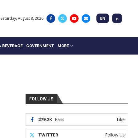
Saturday, August 8, 2026
EN
த
& BEVERAGE
GOVERNMENT
MORE
FOLLOW US
279.2K
Fans
Like
TWITTER
Follow Us