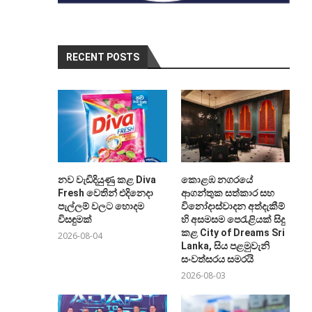
RECENT POSTS
නව වැඩිදියුණු කළ Diva
කොළඹ නගරයේ
Fresh වෙතින් එදිනෙදා
ආගන්තුක සත්කාර සහ
පැල්ලම් වලට හොදම
විනෝදාස්වාදන අත්දැකීම්
විසඳුමක්
හි අසමසම පෙරැළියක් සිදු
කළ City of Dreams Sri
2026-08-04
Lanka, සිය පළමුවැනි
සංවත්සරය සමරයි
2026-08-03