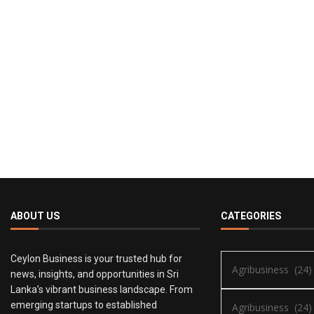
ABOUT US
CATEGORIES
Ceylon Business is your trusted hub for
news, insights, and opportunities in Sri
Lanka’s vibrant business landscape. From
emerging startups to established