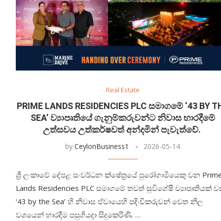
Real Estate
PRIME LANDS RESIDENCIES PLC සමාගමේ ‘43 BY T
SEA’ ව්‍යාපෘතියේ ගැනුම්කරුවන්ට නිවාස භාරදීමේ
උත්සවය උත්කර්ෂවත් අන්දමින් පැවැත්වේ.
by
CeylonBusiness1
2026-05-14
ශ්‍රී ලංකාවේ දේපළ සංවර්ධන ක්ෂේත්‍රයේ පුරෝගාමියෙකු වන Prim
Lands Residencies PLC සමාගමේ තවත් සුවිශේෂී ව්‍යාපෘතියක් 
‘43 by the Sea’ හි නිවාස ඒවායෙහි පදිංචිකරුවන් වෙත නිල
වශයෙන් භාරදීම පසුගියදා සිදුකෙරිණි. …