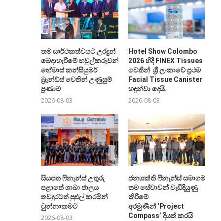
තම සාර්ථකත්වයට උරදුන්
Hotel Show Colombo
බෙදාහැරීමේ හවුල්කරුවන්ට
2026 හිදී FINEX Tissues
හේමාස් කන්සියුමර්
වෙතින් ශ්‍රී ලංකාවේ ප්‍රථම
බ්‍රෑන්ඩ්ස් වෙතින් උණුසුම්
Facial Tissue Canister
ප්‍රණාම
හඳුන්වා දෙයි.
2026-08-03
2026-08-03
සියපත ෆිනෑන්ස් උතුරු
ජනශක්ති ෆිනෑන්ස් සමාගම
පළාතේ ශාඛා ජාලය
තම සේවාවන් වැඩිදියුණු
තවදුරටත් පුළුල් කරමින්
කිරීමේ
චුන්නාකමට
අරමුණින් ‘Project
Compass’ දියත් කරයි
2026-08-03