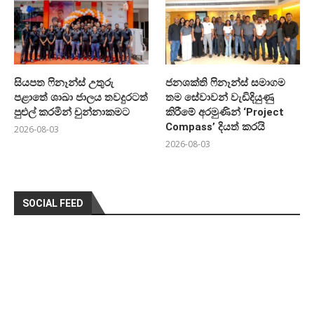
සියපත ෆිනෑන්ස් උතුරු
ජනශක්ති ෆිනෑන්ස් සමාගම
පළාතේ ශාඛා ජාලය තවදුරටත්
තම සේවාවන් වැඩිදියුණු
පුළුල් කරමින් චුන්නාකමට
කිරීමේ අරමුණින් ‘Project
Compass’ දියත් කරයි
2026-08-03
2026-08-03
SOCIAL FEED