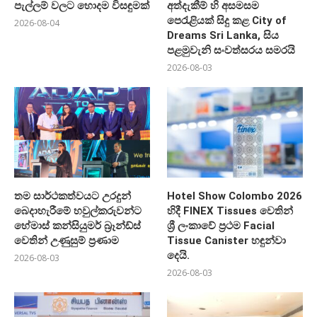
පැල්ලම් වලට හොදම විසඳුමක්
අත්දැකීම් හි අසමසම
පෙරැළියක් සිදු කළ City of
2026-08-04
Dreams Sri Lanka, සිය
පළමුවැනි සංවත්සරය සමරයි
2026-08-03
තම සාර්ථකත්වයට උරදුන්
Hotel Show Colombo 2026
බෙදාහැරීමේ හවුල්කරුවන්ට
හිදී FINEX Tissues වෙතින්
හේමාස් කන්සියුමර් බ්‍රෑන්ඩ්ස්
ශ්‍රී ලංකාවේ ප්‍රථම Facial
වෙතින් උණුසුම් ප්‍රණාම
Tissue Canister හඳුන්වා
දෙයි.
2026-08-03
2026-08-03