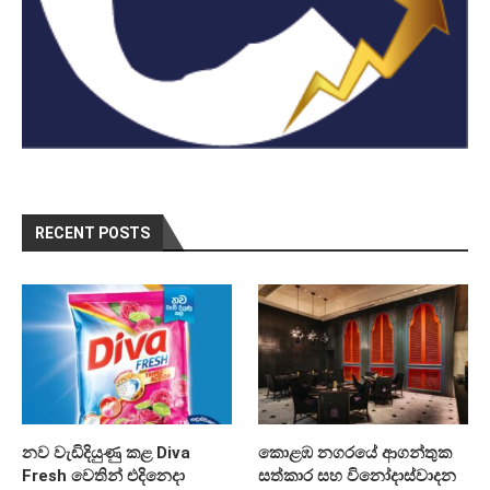
RECENT POSTS
නව වැඩිදියුණු කළ Diva
කොළඹ නගරයේ ආගන්තුක
Fresh වෙතින් එදිනෙදා
සත්කාර සහ විනෝදාස්වාදන