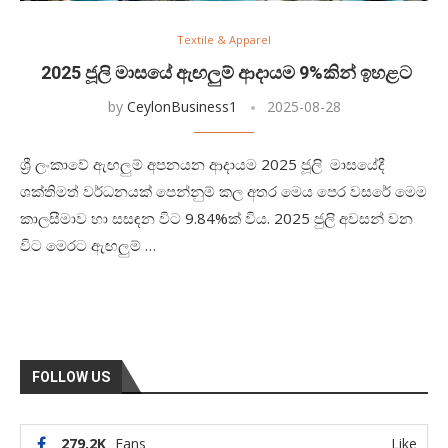
Textile & Apparel
2025 ජූලි මාසයේ ඇඟලුම් ආදායම 9%කින් ඉහළට
by
CeylonBusiness1
2025-08-28
ශ්‍රී ලංකාවේ ඇඟලුම් අපනයන ආදායම 2025 ජූලි මාසයේදී
ශක්තිමත් වර්ධනයක් පෙන්නුම් කල අතර මෙය පෙර වසරේ මෙම
කාලසීමාව හා සසඳන විට 9.84%ක් විය. 2025 ජුලි අවසන් වන
විට මෙරට ඇඟලුම් …
FOLLOW US
279.2K
Fans
Like