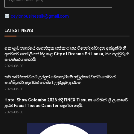
ceylonbusinesslk@gmail.com
LATEST NEWS
කොළඹ නගරයේ ආගන්තුක සත්කාර සහ විනෝදාස්වාදන අත්දැකීම් හි
අසමසම පෙරැළියක් සිදු කළ City of Dreams Sri Lanka, සිය පළමුවැනි
සංවත්සරය සමරයි
2026-08-03
තම සාර්ථකත්වයට උරදුන් බෙදාහැරීමේ හවුල්කරුවන්ට හේමාස්
කන්සියුමර් බ්‍රෑන්ඩ්ස් වෙතින් උණුසුම් ප්‍රණාම
2026-08-03
Hotel Show Colombo 2026 හිදී FINEX Tissues වෙතින් ශ්‍රී ලංකාවේ
ප්‍රථම Facial Tissue Canister හඳුන්වා දෙයි.
2026-08-03