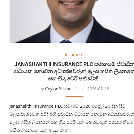
Insurance
JANASHAKTHI INSURANCE PLC සමාගමේ ස්වාධී
විධායක නොවන අධ්‍යක්ෂවරුන් ලෙස හසිත ලියනග
සහ හියු ටෙරී පත්වෙති
by
CeylonBusiness1
2026-05-18
Janashakthi Insurance PLC සමාගම 2026 අප්‍රේල් 20 දින සිට
බලපැවැත්වෙන පරිදි එහි ස්වාධීන විධායක නොවන අධ්‍යක්ෂවරුන
ලෙස හසිත ලියනගේ සහ හියු ටෙරී යන මහත්වරුන් පත්කර තිබේ
හසිත ලියනගේ යනු ආයුගණක …