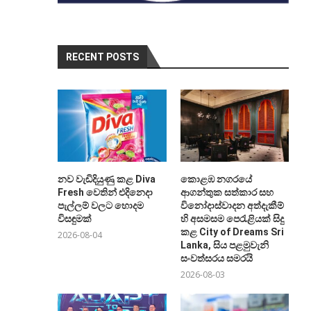
RECENT POSTS
නව වැඩිදියුණු කළ Diva
කොළඹ නගරයේ
Fresh වෙතින් එදිනෙදා
ආගන්තුක සත්කාර සහ
පැල්ලම් වලට හොදම
විනෝදාස්වාදන අත්දැකීම්
විසඳුමක්
හි අසමසම පෙරැළියක් සිදු
කළ City of Dreams Sri
2026-08-04
Lanka, සිය පළමුවැනි
සංවත්සරය සමරයි
2026-08-03