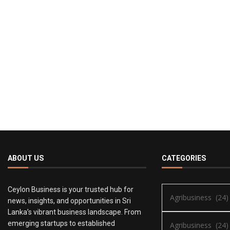
ABOUT US
CATEGORIES
Ceylon Business is your trusted hub for
news, insights, and opportunities in Sri
Lanka’s vibrant business landscape. From
emerging startups to established