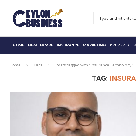
HOME
HEALTHCARE
INSURANCE
MARKETING
PROPERTY
S
Home
Tags
Posts tagged with "Insurance Technology"
TAG:
INSUR