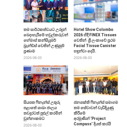
තම සාර්ථකත්වයට උරදුන්
Hotel Show Colombo
බෙදාහැරීමේ හවුල්කරුවන්ට
2026 හිදී FINEX Tissues
හේමාස් කන්සියුමර්
වෙතින් ශ්‍රී ලංකාවේ ප්‍රථම
බ්‍රෑන්ඩ්ස් වෙතින් උණුසුම්
Facial Tissue Canister
ප්‍රණාම
හඳුන්වා දෙයි.
2026-08-03
2026-08-03
සියපත ෆිනෑන්ස් උතුරු
ජනශක්ති ෆිනෑන්ස් සමාගම
පළාතේ ශාඛා ජාලය
තම සේවාවන් වැඩිදියුණු
තවදුරටත් පුළුල් කරමින්
කිරීමේ
චුන්නාකමට
අරමුණින් ‘Project
Compass’ දියත් කරයි
2026-08-03