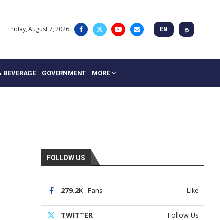
Friday, August 7, 2026
EN
த
& BEVERAGE
GOVERNMENT
MORE
FOLLOW US
279.2K
Fans
Like
TWITTER
Follow Us