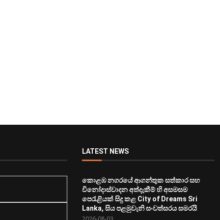
LATEST NEWS
කොළඹ නගරයේ ආගන්තුක සත්කාර සහ
විනෝදාස්වාදන අත්දැකීම් හි අසමසම
පෙරැළියක් සිදු කළ City of Dreams Sri
Lanka, සිය පළමුවැනි සංවත්සරය සමරයි
2026-08-03