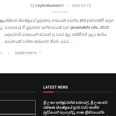
by
CeylonBusiness1
2026-03-12
රක්ෂණ ක්ෂේත්‍රයේ ප්‍රමුඛතම නාමයක් මෙන්ම JXG (ජනශක්ති සමූහ
thi
ව්‍යාපාරය) හි ප්‍රමුඛතම සන්නාමයක් වන Janashakthi Life, 2025
ළඹ
දෙසැම්බර් මාසයෙන් අවසන් වූ වසර තුළ ශක්තිමත් මූල්‍ය කාර්ය
සාධනයක් වාර්තා කරගෙන තිබේ. මෙම …
TS
OLDER POSTS
LATEST NEWS
ශ්‍රී ලංකා ඉන්ෂුවරන්ස් ජෙනරල්, ශ්‍රී ලංකාවේ
රක්ෂණ ක්ෂේත්‍රයේ ප්‍රථම වරට කෘතිම
බුද්ධියෙන් බලගැන්වූ, භාෂා ත්‍රිත්වයෙන්ම