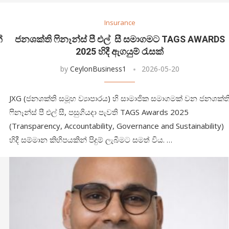
Insurance
්
ජනශක්ති ෆිනෑන්ස් පී එල් සී සමාගමට TAGS AWARDS
2025 හිදී ඇගයුම් රැසක්
by
CeylonBusiness1
2026-05-20
JXG (ජනශක්ති සමූහ ව්‍යාපාරය) හි සාමාජික සමාගමක් වන ජනශක්ත
ෆිනෑන්ස් පී එල් සී, පසුගියදා පැවති TAGS Awards 2025
(Transparency, Accountability, Governance and Sustainability)
හිදී සම්මාන කිහිපයකින් පිදුම් ලැබීමට සමත් විය. …