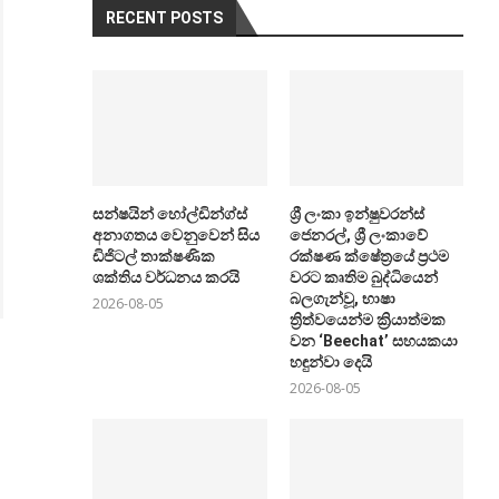
RECENT POSTS
සන්ෂයින් හෝල්ඩින්ග්ස්
ශ්‍රී ලංකා ඉන්ෂුවරන්ස්
අනාගතය වෙනුවෙන් සිය
ජෙනරල්, ශ්‍රී ලංකාවේ
ඩිජිටල් තාක්ෂණික
රක්ෂණ ක්ෂේත්‍රයේ ප්‍රථම
ශක්තිය වර්ධනය කරයි
වරට කෘතිම බුද්ධියෙන්
බලගැන්වූ, භාෂා
2026-08-05
ත්‍රිත්වයෙන්ම ක්‍රියාත්මක
වන ‘Beechat’ සහයකයා
හඳුන්වා දෙයි
2026-08-05