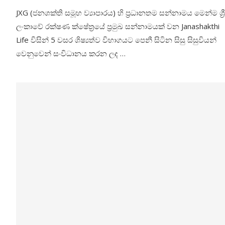
JXG (ජනශක්ති සමූහ ව්‍යාපාරය) හි ප්‍රධානතම සන්නාමය මෙන්ම ශ්‍රී
ලංකාවේ රක්ෂණ ක්ෂේත්‍රයේ ප්‍රමුඛ සන්නාමයක් වන Janashakthi
Life විසින් 5 වසර ශිෂ්‍යත්ව විභාගයට පෙනී සිටින සිසු සිසුවියන්
වෙනුවෙන් සංවිධානය කරන ලද …