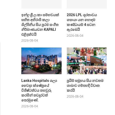
ඉන්දු-ශ්‍රී ලංකා සම්භවයක්
2026 LPL ශූරතාවය
සහිත අභිරාමි කලා
සොයා යන හොඳම
ශිල්පිනිය සිය ප්‍රථම සංගීත
කණ්ඩායම් 4 සටන
නිර්මාණයවන KAPALI
ඇරඹෙයි
එළිදක්වයි
2026-08-04
2026-08-04
Lanka Hospitals ශල්‍ය
ප්‍රයිම් සමූහය සිය නවතම
වෛද්‍ය ක්ෂේත්‍රයේ
ශාඛාව ගම්පහදී විවෘත
විශිෂ්ටත්වය තහවුරු
කරයි
කරමින් තවදුරටත්
2026-08-04
පෙරමුණේ.
2026-08-04