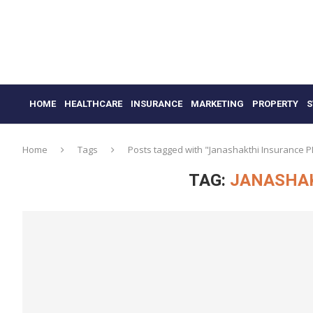
HOME
HEALTHCARE
INSURANCE
MARKETING
PROPERTY
S
Home
Tags
Posts tagged with "Janashakthi Insurance P
TAG:
JANASHAK