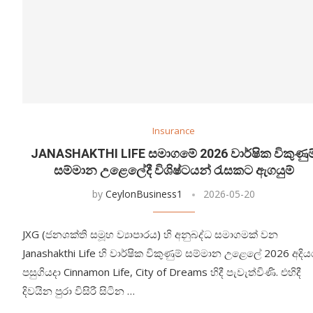
Insurance
JANASHAKTHI LIFE සමාගමේ 2026 වාර්ෂික විකුණුම
සම්මාන උළෙලේදී විශිෂ්ටයන් රැසකට ඇගයුම්
by
CeylonBusiness1
2026-05-20
JXG (ජනශක්ති සමූහ ව්‍යාපාරය) හි අනුබද්ධ සමාගමක් වන
Janashakthi Life හි වාර්ෂික විකුණුම් සම්මාන උළෙලේ 2026 අදිය
පසුගියදා Cinnamon Life, City of Dreams හිදී පැවැත්විණි. එහිදී
දිවයින පුරා විසිරී සිටින …