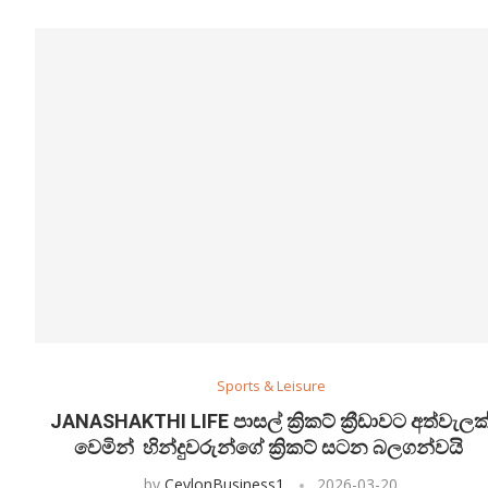
Sports & Leisure
JANASHAKTHI LIFE පාසල් ක්‍රිකට් ක්‍රීඩාවට අත්වැලක
වෙමින් හින්දුවරුන්ගේ ක්‍රිකට් සටන බලගන්වයි
by
CeylonBusiness1
2026-03-20