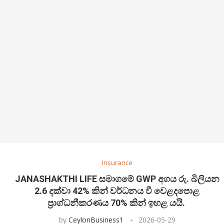
Insurance
JANASHAKTHI LIFE සමාගමේ GWP අගය රු. බිලියන
2.6 දක්වා 42% කින් වර්ධනය වී වෙළදපොළ
ප්‍රාග්ධනීකරණය 70% කින් ඉහළ යයි.
by
CeylonBusiness1
2026-05-29