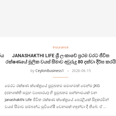
Insurance
රය
JANASHAKTHI LIFE ශ්‍රී ලංකාවේ ප්‍රථම වරට ජීවිත
රක්ෂණයේ මූලික වයස් සීමාව අවුරුදු 80 දක්වා දීර්ඝ කරයි
by
CeylonBusiness1
2026-06-15
මෙරට රක්ෂණ ක්ෂේත්‍රයේ ප්‍රමුඛතම සමාගමක් මෙන්ම JXG
(ජනශක්ති සමූහ ව්‍යාපාරය) හි ප්‍රමුඛතම සන්නාමයක් වන
Janashakthi Life ජීවිත රක්ෂණ ක්ෂේත්‍රයේ පෙරළියක් සිදුකරමින්
වයස් සීමාව සම්බන්ධ සුවිශේෂී වෙනසක් හඳුන්වා දී තිබේ. ඒ …