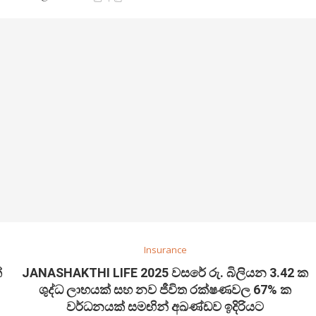
Insurance
්
JANASHAKTHI LIFE 2025 වසරේ රු. බිලියන 3.42 ක
ශුද්ධ ලාභයක් සහ නව ජීවිත රක්ෂණවල 67% ක
වර්ධනයක් සමඟින් අඛණ්ඩව ඉදිරියට