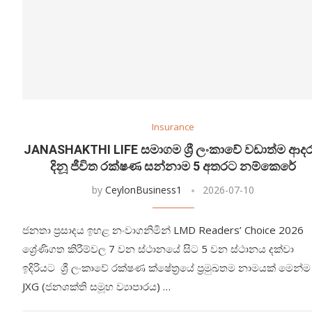
Insurance
JANASHAKTHI LIFE සමාගම ශ්‍රී ලංකාවේ වඩාත්ම ආද
දිනූ ජීවිත රක්ෂණ සන්නාම 5 අතරට නම්කෙරේ
by
CeylonBusiness1
2026-07-10
ජනතා ප්‍රසාදය ඉහළ නංවාගනිමින් LMD Readers’ Choice 2026
ශ්‍රේණිගත කිරීම්වල 7 වන ස්ථානයේ සිට 5 වන ස්ථානය දක්වා
ඉදිරියට ශ්‍රී ලංකාවේ රක්ෂණ ක්ෂේත්‍රයේ ප්‍රමුඛතම නාමයක් මෙන්ම
JXG (ජනශක්ති සමූහ ව්‍යාපාරය) …