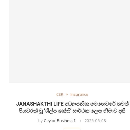
CSR
Insurance
JANASHAKTHI LIFE අධ්‍යාපනික මෙහෙවරේ තවත්
පියවරක් වූ ‘ශිල්ප ශක්ති’ සාර්ථක ලෙස නිමාව දකී
by
CeylonBusiness1
2026-06-08