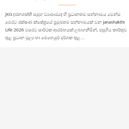
JXG (ජනශක්ති සමූහ ව්‍යාපාරය) හි ප්‍රධානතම සන්නාමය මෙන්ම
මෙරට රක්ෂණ ක්ෂේත්‍රයේ ප්‍රමුඛතම සන්නාමයක් වන Janashakthi
Life 2026 වසරට සාර්ථක ආරම්භයක් ලබාගනිමින්, පසුගිය කාර්තුව
තුළ ප්‍රධාන මූල්‍ය හා මෙහෙයුම් දර්ශක තුළ …