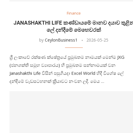
Finance
JANASHAKTHI LIFE කණ්ඩායමේ මානව දයාව තුළින
ලේ දන්දීමේ මෙහෙවරක්
by
CeylonBusiness1
2026-05-25
ශ්‍රී ලංකාවේ රක්ෂණ ක්ෂේත්‍රයේ ප්‍රමුඛතම නාමයක් මෙන්ම JXG
(ජනශක්ති සමූහ ව්‍යාපාරය) හි ප්‍රමුඛතම සන්නාමයක් වන
Janashakthi Life විසින් පසුගියදා Excel World හිදී විශේෂ ලේ
දන්දීමේ වැඩසටහනක් ක්‍රියාවට නංවන ලදි. මෙය …