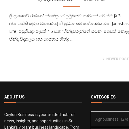
ශ්‍රී ලංකාවේ රක්ෂණ ක්ෂේත්‍රයේ ප්‍රමුඛතම නාමයක් මෙන්ම JXG
(ජනශක්ති සමූහ ව්‍යාපාරය) හි ප්‍රධානතම සන්නාමය වන Janashak
Life, පසුගියදා පැවති 15 වන ‘හින්දුවරුන්ගේ සටන’ හෙවත් කො
හින්දු විද්‍යාලය සහ යාපනය හින්දු …
NEWER POS
ABOUT US
CATEGORIES
Ceylon Business is your trusted hub for
news, insights, and opportunities in Sri
Lanka’s vibrant business landscape. From