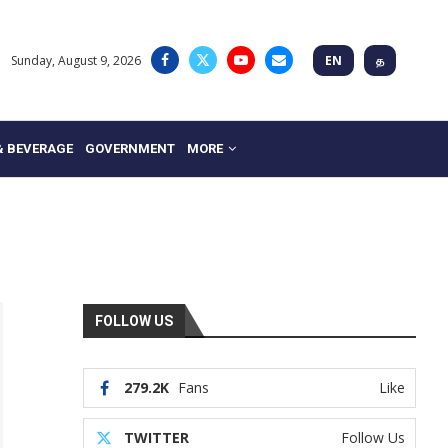
Sunday, August 9, 2026
EN
த
& BEVERAGE
GOVERNMENT
MORE
FOLLOW US
279.2K
Fans
Like
TWITTER
Follow Us