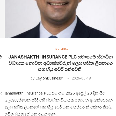
Insurance
්
JANASHAKTHI INSURANCE PLC සමාගමේ ස්වාධීන
විධායක නොවන අධ්‍යක්ෂවරුන් ලෙස හසිත ලියනගේ
සහ හියු ටෙරී පත්වෙති
by
CeylonBusiness1
2026-05-18
Janashakthi Insurance PLC සමාගම 2026 අප්‍රේල් 20 දින සිට
ර
බලපැවැත්වෙන පරිදි එහි ස්වාධීන විධායක නොවන අධ්‍යක්ෂවරුන්
ලෙස හසිත ලියනගේ සහ හියු ටෙරී යන මහත්වරුන් පත්කර තිබේ.
හසිත ලියනගේ යනු ආයුගණක …