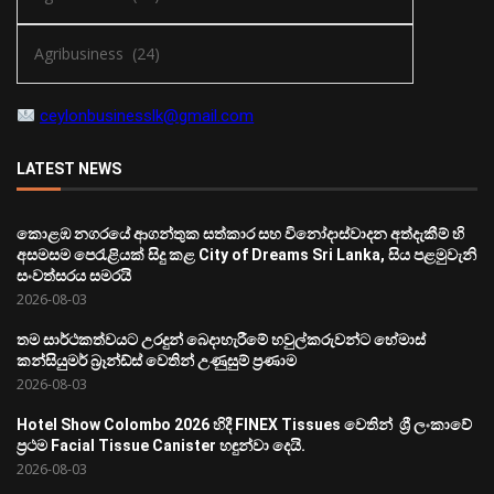
ceylonbusinesslk@gmail.com
LATEST NEWS
කොළඹ නගරයේ ආගන්තුක සත්කාර සහ විනෝදාස්වාදන අත්දැකීම් හි
අසමසම පෙරැළියක් සිදු කළ City of Dreams Sri Lanka, සිය පළමුවැනි
සංවත්සරය සමරයි
2026-08-03
තම සාර්ථකත්වයට උරදුන් බෙදාහැරීමේ හවුල්කරුවන්ට හේමාස්
කන්සියුමර් බ්‍රෑන්ඩ්ස් වෙතින් උණුසුම් ප්‍රණාම
2026-08-03
Hotel Show Colombo 2026 හිදී FINEX Tissues වෙතින් ශ්‍රී ලංකාවේ
ප්‍රථම Facial Tissue Canister හඳුන්වා දෙයි.
2026-08-03