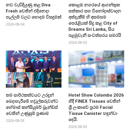
නව වැඩිදියුණු කළ Diva
කොළඹ නගරයේ ආගන්තුක
Fresh වෙතින් එදිනෙදා
සත්කාර සහ විනෝදාස්වාදන
පැල්ලම් වලට හොදම විසඳුමක්
අත්දැකීම් හි අසමසම
පෙරැළියක් සිදු කළ City of
2026-08-04
Dreams Sri Lanka, සිය
පළමුවැනි සංවත්සරය සමරයි
2026-08-03
තම සාර්ථකත්වයට උරදුන්
Hotel Show Colombo 2026
බෙදාහැරීමේ හවුල්කරුවන්ට
හිදී FINEX Tissues වෙතින්
හේමාස් කන්සියුමර් බ්‍රෑන්ඩ්ස්
ශ්‍රී ලංකාවේ ප්‍රථම Facial
වෙතින් උණුසුම් ප්‍රණාම
Tissue Canister හඳුන්වා
දෙයි.
2026-08-03
2026-08-03