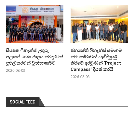
සියපත ෆිනෑන්ස් උතුරු
ජනශක්ති ෆිනෑන්ස් සමාගම
පළාතේ ශාඛා ජාලය තවදුරටත්
තම සේවාවන් වැඩිදියුණු
පුළුල් කරමින් චුන්නාකමට
කිරීමේ අරමුණින් ‘Project
Compass’ දියත් කරයි
2026-08-03
2026-08-03
SOCIAL FEED