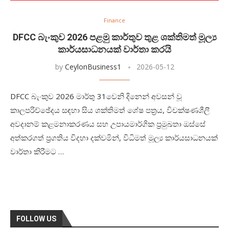
Finance
DFCC බැංකුව 2026 පළමු කාර්තුව තුළ ශක්තිමත් මූල්‍ය
කාර්යසාධනයක් වාර්තා කරයි
by
CeylonBusiness1
2026-05-12
DFCC බැංකුව 2026 මාර්තු 31වෙනි දිනෙන් අවසන් වූ
කාලපරිච්ඡේදය සඳහා සිය ශක්තිමත් ශේෂ පත්‍රය, විචක්ෂණශීලී
අවදානම් කළමනාකරණය සහ උපායමාර්ගික ප්‍රමුඛතා ඔස්සේ
අත්කරගත් ප්‍රගතිය විදහා දක්වමින්, විධිමත් මූල්‍ය කාර්යසාධනයක්
වාර්තා කිරීමට …
FOLLOW US