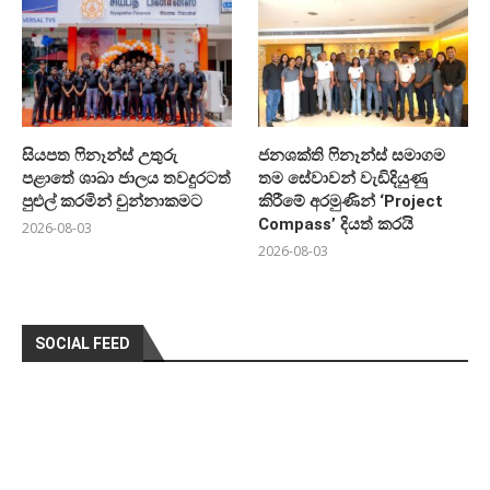
සියපත ෆිනෑන්ස් උතුරු
ජනශක්ති ෆිනෑන්ස් සමාගම
පළාතේ ශාඛා ජාලය තවදුරටත්
තම සේවාවන් වැඩිදියුණු
පුළුල් කරමින් චුන්නාකමට
කිරීමේ අරමුණින් ‘Project
Compass’ දියත් කරයි
2026-08-03
2026-08-03
SOCIAL FEED