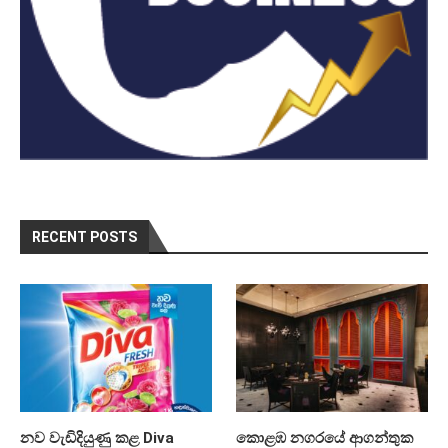
RECENT POSTS
නව වැඩිදියුණු කළ Diva
කොළඹ නගරයේ ආගන්තුක