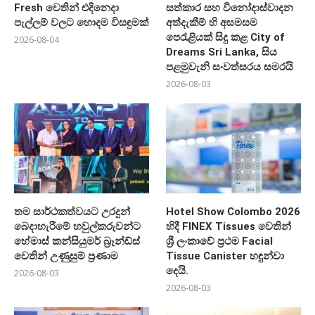
Fresh වෙතින් එදිනෙදා
සත්කාර සහ විනෝදාස්වාදන
පැල්ලම් වලට හොදම විසඳුමක්
අත්දැකීම් හි අසමසම
පෙරැළියක් සිදු කළ City of
2026-08-04
Dreams Sri Lanka, සිය
පළමුවැනි සංවත්සරය සමරයි
2026-08-03
තම සාර්ථකත්වයට උරදුන්
Hotel Show Colombo 2026
බෙදාහැරීමේ හවුල්කරුවන්ට
හිදී FINEX Tissues වෙතින්
හේමාස් කන්සියුමර් බ්‍රෑන්ඩ්ස්
ශ්‍රී ලංකාවේ ප්‍රථම Facial
වෙතින් උණුසුම් ප්‍රණාම
Tissue Canister හඳුන්වා
දෙයි.
2026-08-03
2026-08-03