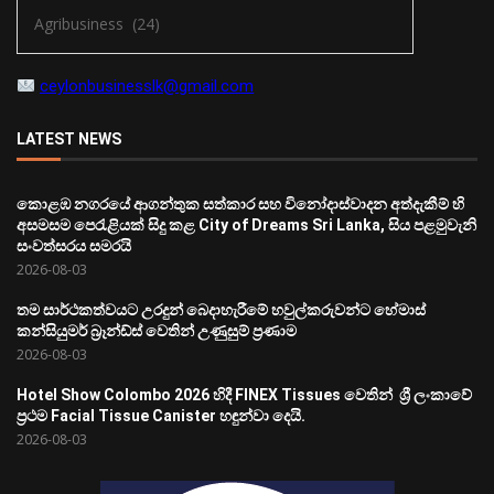
ceylonbusinesslk@gmail.com
LATEST NEWS
කොළඹ නගරයේ ආගන්තුක සත්කාර සහ විනෝදාස්වාදන අත්දැකීම් හි
අසමසම පෙරැළියක් සිදු කළ City of Dreams Sri Lanka, සිය පළමුවැනි
සංවත්සරය සමරයි
2026-08-03
තම සාර්ථකත්වයට උරදුන් බෙදාහැරීමේ හවුල්කරුවන්ට හේමාස්
කන්සියුමර් බ්‍රෑන්ඩ්ස් වෙතින් උණුසුම් ප්‍රණාම
2026-08-03
Hotel Show Colombo 2026 හිදී FINEX Tissues වෙතින් ශ්‍රී ලංකාවේ
ප්‍රථම Facial Tissue Canister හඳුන්වා දෙයි.
2026-08-03