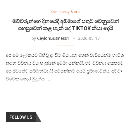
Community & Arts
මව්වරුන්ගේ දිනයේදී අම්මාගේ සතුට වෙනුවෙන්
පහසුවෙන් කළ හැකි දේ TIKTOK කියා දෙයි
by
CeylonBusiness1
2026-05-13
අප මේ ලෝකයට බිහිවූ දා සිට මිය යන තෙක් වැඩියෙන්ම භාවිත
කරන වචනය විය හැක්කේ අම්මා යන්නයි. එම වචනය කෙතරම්
අප ජීවිතේට සම්බන්ධදැයි පවසන්නට එයම ප්‍රමාණවත්ය. අම්මා
විටෙක ගෙදර බුදුන්ය. …
FOLLOW US