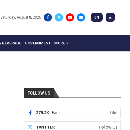
Saturday, August 8, 2026
EN
த
& BEVERAGE
GOVERNMENT
MORE
FOLLOW US
279.2K
Fans
Like
TWITTER
Follow Us