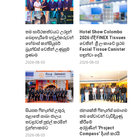
තම සාර්ථකත්වයට උරදුන්
Hotel Show Colombo
බෙදාහැරීමේ හවුල්කරුවන්ට
2026 හිදී FINEX Tissues
හේමාස් කන්සියුමර්
වෙතින් ශ්‍රී ලංකාවේ ප්‍රථම
බ්‍රෑන්ඩ්ස් වෙතින් උණුසුම්
Facial Tissue Canister
ප්‍රණාම
හඳුන්වා දෙයි.
2026-08-03
2026-08-03
සියපත ෆිනෑන්ස් උතුරු
ජනශක්ති ෆිනෑන්ස් සමාගම
පළාතේ ශාඛා ජාලය
තම සේවාවන් වැඩිදියුණු
තවදුරටත් පුළුල් කරමින්
කිරීමේ
චුන්නාකමට
අරමුණින් ‘Project
Compass’ දියත් කරයි
2026-08-03