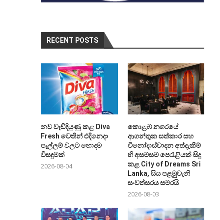
RECENT POSTS
නව වැඩිදියුණු කළ Diva
කොළඹ නගරයේ
Fresh වෙතින් එදිනෙදා
ආගන්තුක සත්කාර සහ
පැල්ලම් වලට හොදම
විනෝදාස්වාදන අත්දැකීම්
විසඳුමක්
හි අසමසම පෙරැළියක් සිදු
කළ City of Dreams Sri
2026-08-04
Lanka, සිය පළමුවැනි
සංවත්සරය සමරයි
2026-08-03