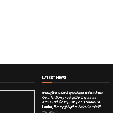
LATEST NEWS
කොළඹ නගරයේ ආගන්තුක සත්කාර සහ
විනෝදාස්වාදන අත්දැකීම් හි අසමසම
පෙරැළියක් සිදු කළ City of Dreams Sri
Lanka, සිය පළමුවැනි සංවත්සරය සමරයි
2026-08-03