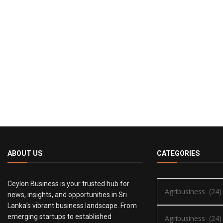
ABOUT US
CATEGORIES
Ceylon Business is your trusted hub for
news, insights, and opportunities in Sri
Lanka’s vibrant business landscape. From
emerging startups to established