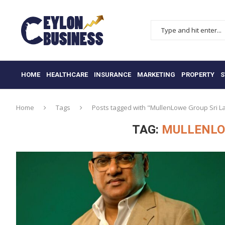
HOME
HEALTHCARE
INSURANCE
MARKETING
PROPERTY
S
Home
Tags
Posts tagged with "MullenLowe Group Sri L
TAG:
MULLENLO