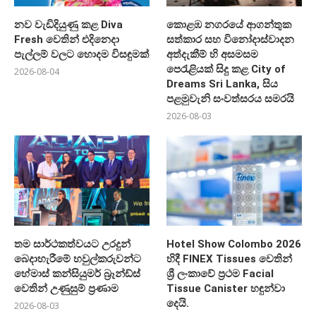
නව වැඩිදියුණු කළ Diva
කොළඹ නගරයේ ආගන්තුක
Fresh වෙතින් එදිනෙදා
සත්කාර සහ විනෝදාස්වාදන
පැල්ලම් වලට හොදම විසඳුමක්
අත්දැකීම් හි අසමසම
පෙරැළියක් සිදු කළ City of
2026-08-04
Dreams Sri Lanka, සිය
පළමුවැනි සංවත්සරය සමරයි
2026-08-03
තම සාර්ථකත්වයට උරදුන්
Hotel Show Colombo 2026
බෙදාහැරීමේ හවුල්කරුවන්ට
හිදී FINEX Tissues වෙතින්
හේමාස් කන්සියුමර් බ්‍රෑන්ඩ්ස්
ශ්‍රී ලංකාවේ ප්‍රථම Facial
වෙතින් උණුසුම් ප්‍රණාම
Tissue Canister හඳුන්වා
දෙයි.
2026-08-03