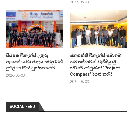
2026-08-03
සියපත ෆිනෑන්ස් උතුරු
ජනශක්ති ෆිනෑන්ස් සමාගම
පළාතේ ශාඛා ජාලය තවදුරටත්
තම සේවාවන් වැඩිදියුණු
පුළුල් කරමින් චුන්නාකමට
කිරීමේ අරමුණින් ‘Project
Compass’ දියත් කරයි
2026-08-03
2026-08-03
SOCIAL FEED