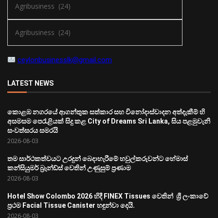
ceylonbusinesslk@gmail.com
LATEST NEWS
කොළඹ නගරයේ ආගන්තුක සත්කාර සහ විනෝදාස්වාදන අත්දැකීම් හි
අසමසම පෙරැළියක් සිදු කළ City of Dreams Sri Lanka, සිය පළමුවැනි
සංවත්සරය සමරයි
2026-08-03
තම සාර්ථකත්වයට උරදුන් බෙදාහැරීමේ හවුල්කරුවන්ට හේමාස්
කන්සියුමර් බ්‍රෑන්ඩ්ස් වෙතින් උණුසුම් ප්‍රණාම
2026-08-03
Hotel Show Colombo 2026 හිදී FINEX Tissues වෙතින් ශ්‍රී ලංකාවේ
ප්‍රථම Facial Tissue Canister හඳුන්වා දෙයි.
2026-08-03