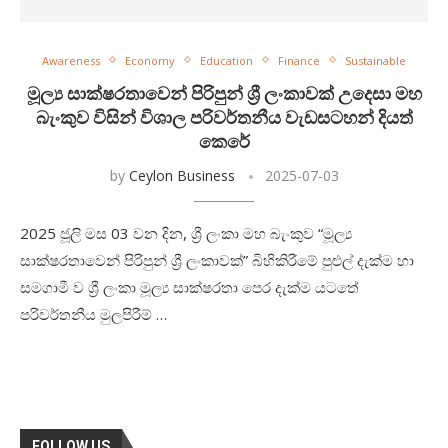
Awareness
Economy
Education
Finance
Sustainable
මූල්‍ය සාක්ෂරතාවෙන් පිරිපුන් ශ්‍රී ලංකාවක් උදෙසා මහ
බැංකුව විසින් විශාල පරිවර්තනීය වැඩසටහන් දියත්
කෙරේ
by
Ceylon Business
2025-07-03
2025 ජූලි මස 03 වන දින, ශ්‍රී ලංකා මහ බැංකුව “මූල්‍ය
සාක්ෂරතාවෙන් පිරිපුන් ශ්‍රී ලංකාවක්” බිහිකිරීමේ පුළුල් දැක්ම හා
සමගාමී ව ශ්‍රී ලංකා මූල්‍ය සාක්ෂරතා පෙර දැක්ම යටතේ
පරිවර්තනීය මුලපිරීම් …
FOLLOW US