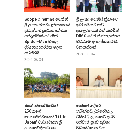
Scope Cinemas වෙතින්
ශ්‍රී ලංකා ටෙනිස් ක්‍රීඩාවේ
ශ්‍රී ලංකා සිනමා ඉතිහාසයේ
ඉදිරි ගමනට නව
දැවැන්තම ප්‍රදර්ශනාත්මක
ආලෝකයක් එක් කරමින්
අත්දැකීමක් සමඟින්
DIMO වෙතින් ජාත්‍යන්තර
Spider-Man මංගල
මට්ටමේ ආලෝකකරණ
දර්ශනය සාර්ථක ලෙස
ව්‍යාපෘතියක්
පවත්වයි.
2026-08-04
2026-08-04
ජපන් නියෝජිතයින්
ජෝසෆ් ෆ්‍රේසර්
250කගේ
නයින්වෙල්ස් රෝහල
සහභාගීත්වයෙන් ‘Little
විසින් ශ්‍රී ලංකාවේ ප්‍රථම
Japan’ වැඩසටහන ශ්‍රී
පශ්චාත් ප්‍රසව සුවතා
ලංකාවේදී සාර්ථක
මධ්‍යස්ථානය වන