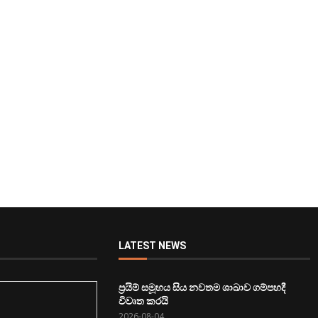
LATEST NEWS
ප්‍රයිම් සමූහය සිය නවතම ශාඛාව ගම්පහදී
විවෘත කරයි
2026-08-04