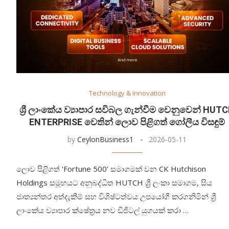
Technology & Innovation
ශ්‍රී ලාංකේය ව්‍යාපාර සවිබල ගැන්වීම වෙනුවෙන් HUT
ENTERPRISE වෙතින් ලොව පිළිගත් ගෝලීය විසඳුම්
by
CeylonBusiness1
2026-05-11
ලොව පිළිගත් ‘Fortune 500’ සමාගමක් වන CK Hutchison
Holdings සමූහයට අනුබද්ධිත HUTCH ශ්‍රී ලංකා සමාගම, සිය
ජාත්‍යන්තර අත්දැකීම් සහ විශිෂ්ටත්වය උපයෝගී කරගනිමින් ශ්‍රී
ලාංකේය ව්‍යාපාර ක්ෂේත්‍රය නව ඩිජිටල් යුගයක් කරා …