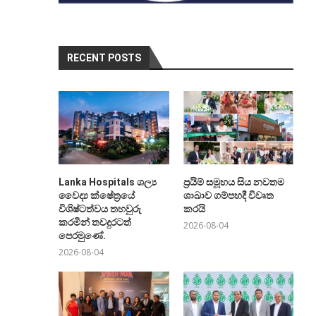
RECENT POSTS
Lanka Hospitals ශල්‍ය
ප්‍රයිම් සමූහය සිය නවතම
වෛද්‍ය ක්ෂේත්‍රයේ
ශාඛාව ගම්පහදී විවෘත
විශිෂ්ටත්වය තහවුරු
කරයි
කරමින් තවදුරටත්
2026-08-04
පෙරමුණේ.
2026-08-04