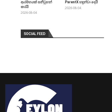
ආරම්භයක් සනිටුහන්
ParentX හඳුන්වා දෙයි
කරයි
2026-08-04
2026-08-04
SOCIAL FEED