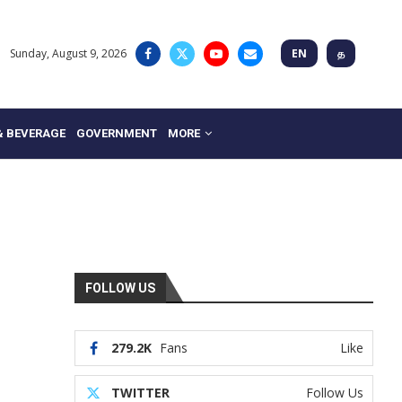
Sunday, August 9, 2026
EN
த
& BEVERAGE
GOVERNMENT
MORE
FOLLOW US
279.2K
Fans
Like
TWITTER
Follow Us