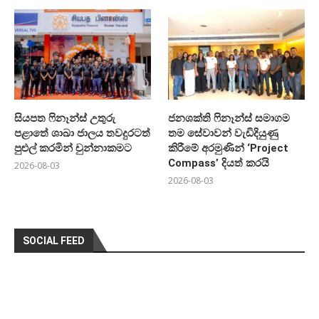
සියපත ෆිනෑන්ස් උතුරු
ජනශක්ති ෆිනෑන්ස් සමාගම
පළාතේ ශාඛා ජාලය තවදුරටත්
තම සේවාවන් වැඩිදියුණු
පුළුල් කරමින් චුන්නාකමට
කිරීමේ අරමුණින් ‘Project
Compass’ දියත් කරයි
2026-08-03
2026-08-03
SOCIAL FEED