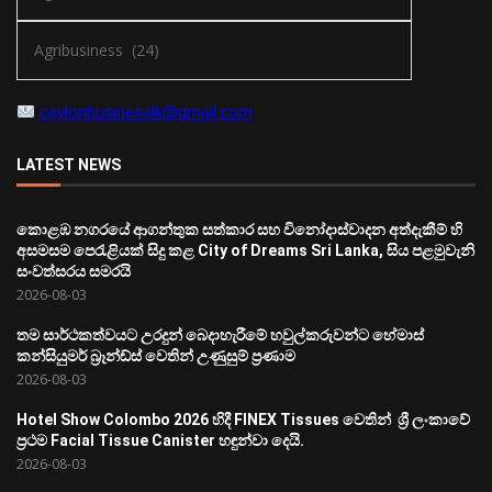
ceylonbusinesslk@gmail.com
LATEST NEWS
කොළඹ නගරයේ ආගන්තුක සත්කාර සහ විනෝදාස්වාදන අත්දැකීම් හි
අසමසම පෙරැළියක් සිදු කළ City of Dreams Sri Lanka, සිය පළමුවැනි
සංවත්සරය සමරයි
2026-08-03
තම සාර්ථකත්වයට උරදුන් බෙදාහැරීමේ හවුල්කරුවන්ට හේමාස්
කන්සියුමර් බ්‍රෑන්ඩ්ස් වෙතින් උණුසුම් ප්‍රණාම
2026-08-03
Hotel Show Colombo 2026 හිදී FINEX Tissues වෙතින් ශ්‍රී ලංකාවේ
ප්‍රථම Facial Tissue Canister හඳුන්වා දෙයි.
2026-08-03