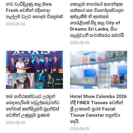
නව වැඩිදියුණු කළ Diva
කොළඹ නගරයේ ආගන්තුක
Fresh වෙතින් එදිනෙදා
සත්කාර සහ විනෝදාස්වාදන
පැල්ලම් වලට හොදම විසඳුමක්
අත්දැකීම් හි අසමසම
පෙරැළියක් සිදු කළ City of
2026-08-04
Dreams Sri Lanka, සිය
පළමුවැනි සංවත්සරය සමරයි
2026-08-03
තම සාර්ථකත්වයට උරදුන්
Hotel Show Colombo 2026
බෙදාහැරීමේ හවුල්කරුවන්ට
හිදී FINEX Tissues වෙතින්
හේමාස් කන්සියුමර් බ්‍රෑන්ඩ්ස්
ශ්‍රී ලංකාවේ ප්‍රථම Facial
වෙතින් උණුසුම් ප්‍රණාම
Tissue Canister හඳුන්වා
දෙයි.
2026-08-03
2026-08-03