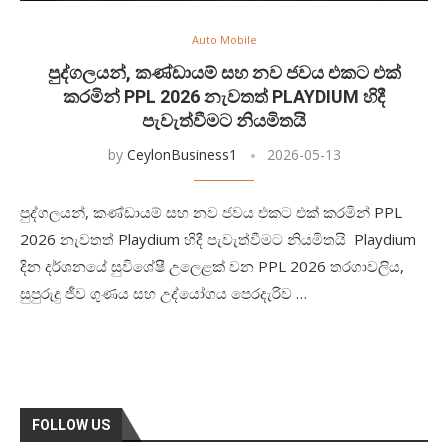
Auto Mobile
පුද්ගලයන්, කණ්ඩායම් සහ නව ජවය එකට එක්
කරමින් PPL 2026 නැවතත් PLAYDIUM හිදී
පැවැත්වීමට නියමිතයි
by
CeylonBusiness1
2026-05-13
පුද්ගලයන්, කණ්ඩායම් සහ නව ජවය එකට එක් කරමින් PPL
2026 නැවතත් Playdium හිදී පැවැත්වීමට නියමිතයි Playdium
දින දර්ශනයේ සුවිශේෂී උලෙළක් වන PPL 2026 තරගාවලිය,
සුපුරුදු ජීව ගුණය සහ උද්යෝගය පෙරදැරිව …
FOLLOW US