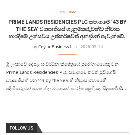
Real Estate
PRIME LANDS RESIDENCIES PLC සමාගමේ ‘43 BY
THE SEA’ ව්‍යාපෘතියේ ගැනුම්කරුවන්ට නිවාස
භාරදීමේ උත්සවය උත්කර්ෂවත් අන්දමින් පැවැත්වේ.
by
CeylonBusiness1
2026-05-14
ශ්‍රී ලංකාවේ දේපළ සංවර්ධන ක්ෂේත්‍රයේ පුරෝගාමියෙකු වන
Prime Lands Residencies PLC සමාගමේ තවත් සුවිශේෂී
ව්‍යාපෘතියක් වන ‘43 by the Sea’ හි නිවාස ඒවායෙහි
පදිංචිකරුවන් වෙත නිල වශයෙන් භාරදීම පසුගියදා සිදුකෙරිණි. …
FOLLOW US