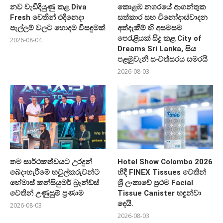
නව වැඩිදියුණු කළ Diva
කොළඹ නගරයේ ආගන්තුක
Fresh වෙතින් එදිනෙදා
සත්කාර සහ විනෝදාස්වාදන
පැල්ලම් වලට හොදම විසඳුමක්
අත්දැකීම් හි අසමසම
පෙරැළියක් සිදු කළ City of
2026-08-04
Dreams Sri Lanka, සිය
පළමුවැනි සංවත්සරය සමරයි
2026-08-03
තම සාර්ථකත්වයට උරදුන්
Hotel Show Colombo 2026
බෙදාහැරීමේ හවුල්කරුවන්ට
හිදී FINEX Tissues වෙතින්
හේමාස් කන්සියුමර් බ්‍රෑන්ඩ්ස්
ශ්‍රී ලංකාවේ ප්‍රථම Facial
වෙතින් උණුසුම් ප්‍රණාම
Tissue Canister හඳුන්වා
දෙයි.
2026-08-03
2026-08-03