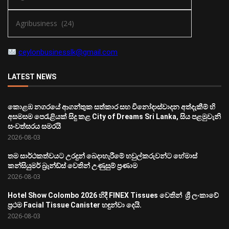
ceylonbusinesslk@gmail.com
LATEST NEWS
කොළඹ නගරයේ ආගන්තුක සත්කාර සහ විනෝදාස්වාදන අත්දැකීම් හි
අසමසම පෙරැළියක් සිදු කළ City of Dreams Sri Lanka, සිය පළමුවැනි
සංවත්සරය සමරයි
2026-08-03
තම සාර්ථකත්වයට උරදුන් බෙදාහැරීමේ හවුල්කරුවන්ට හේමාස්
කන්සියුමර් බ්‍රෑන්ඩ්ස් වෙතින් උණුසුම් ප්‍රණාම
2026-08-03
Hotel Show Colombo 2026 හිදී FINEX Tissues වෙතින් ශ්‍රී ලංකාවේ
ප්‍රථම Facial Tissue Canister හඳුන්වා දෙයි.
2026-08-03