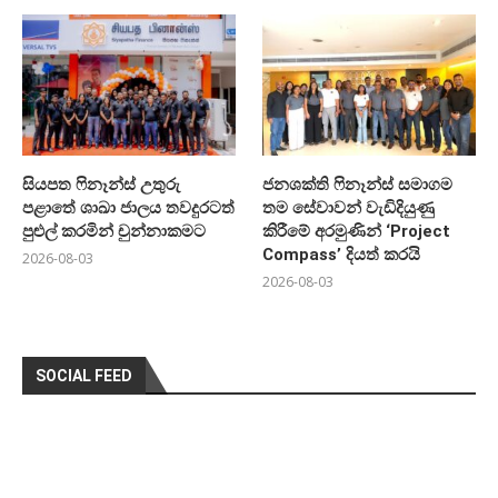
සියපත ෆිනෑන්ස් උතුරු
ජනශක්ති ෆිනෑන්ස් සමාගම
පළාතේ ශාඛා ජාලය තවදුරටත්
තම සේවාවන් වැඩිදියුණු
පුළුල් කරමින් චුන්නාකමට
කිරීමේ අරමුණින් ‘Project
Compass’ දියත් කරයි
2026-08-03
2026-08-03
SOCIAL FEED