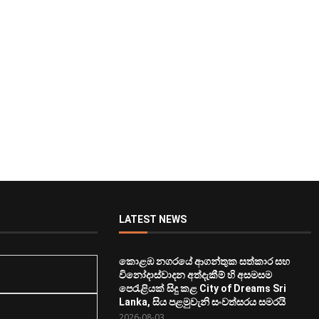
LATEST NEWS
කොළඹ නගරයේ ආගන්තුක සත්කාර සහ
විනෝදාස්වාදන අත්දැකීම් හි අසමසම
පෙරැළියක් සිදු කළ City of Dreams Sri
Lanka, සිය පළමුවැනි සංවත්සරය සමරයි
2026-08-03