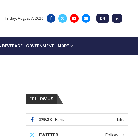
Friday, August 7, 2026
EN
த
& BEVERAGE
GOVERNMENT
MORE
FOLLOW US
279.2K
Fans
Like
TWITTER
Follow Us