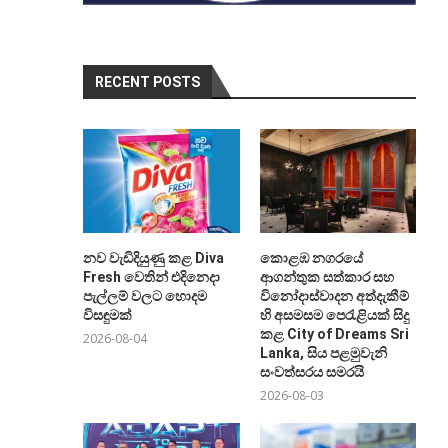
RECENT POSTS
නව වැඩිදියුණු කළ Diva
කොළඹ නගරයේ
Fresh වෙතින් එදිනෙදා
ආගන්තුක සත්කාර සහ
පැල්ලම් වලට හොදම
විනෝදාස්වාදන අත්දැකීම්
විසඳුමක්
හි අසමසම පෙරැළියක් සිදු
කළ City of Dreams Sri
2026-08-04
Lanka, සිය පළමුවැනි
සංවත්සරය සමරයි
2026-08-03