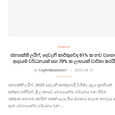
Finance
ජනශක්ති ලයිෆ්, දෙවැනි කාර්තුවේද 61% ක නව ව්‍යාප
ආදායම් වර්ධනයක් සහ 70% ක ලාභයක් වාර්තා කරයි
by
CeylonBusiness1
2025-08-21
ජනශක්ති ලයිෆ්, 2025 දෙවැනි කාර්තුවේදී විශිෂ්ට මූල්‍ය ප්‍රගතියක්
අත්කර ගනිමින්, ශ්‍රී ලංකාවේ වේගයෙන්ම වර්ධනය වන ජීවිත
රක්ෂණ සමාගම් අතරින් එකක් ලෙස සිය ස්ථානය නැවත තහවුරු 
ඇත. වේගයෙන්ම වර්ධනය වන …