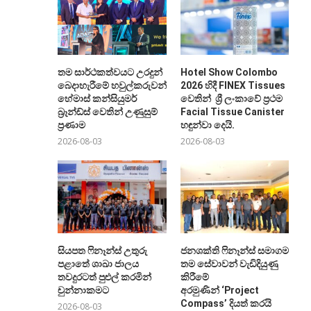
තම සාර්ථකත්වයට උරදුන්
Hotel Show Colombo
බෙදාහැරීමේ හවුල්කරුවන්ට
2026 හිදී FINEX Tissues
හේමාස් කන්සියුමර්
වෙතින් ශ්‍රී ලංකාවේ ප්‍රථම
බ්‍රෑන්ඩ්ස් වෙතින් උණුසුම්
Facial Tissue Canister
ප්‍රණාම
හඳුන්වා දෙයි.
2026-08-03
2026-08-03
සියපත ෆිනෑන්ස් උතුරු
ජනශක්ති ෆිනෑන්ස් සමාගම
පළාතේ ශාඛා ජාලය
තම සේවාවන් වැඩිදියුණු
තවදුරටත් පුළුල් කරමින්
කිරීමේ
චුන්නාකමට
අරමුණින් ‘Project
Compass’ දියත් කරයි
2026-08-03