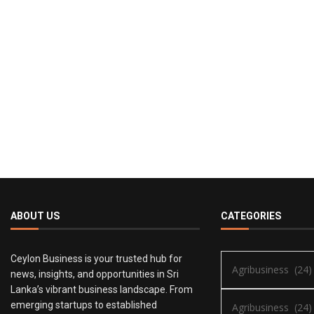
ABOUT US
CATEGORIES
Ceylon Business is your trusted hub for
news, insights, and opportunities in Sri
Lanka’s vibrant business landscape. From
emerging startups to established