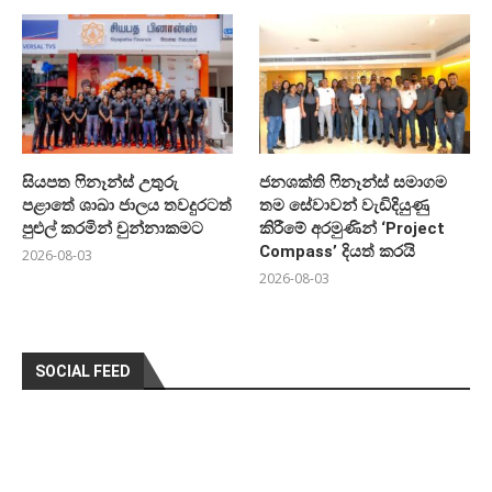
සියපත ෆිනෑන්ස් උතුරු
ජනශක්ති ෆිනෑන්ස් සමාගම
පළාතේ ශාඛා ජාලය තවදුරටත්
තම සේවාවන් වැඩිදියුණු
පුළුල් කරමින් චුන්නාකමට
කිරීමේ අරමුණින් ‘Project
Compass’ දියත් කරයි
2026-08-03
2026-08-03
SOCIAL FEED