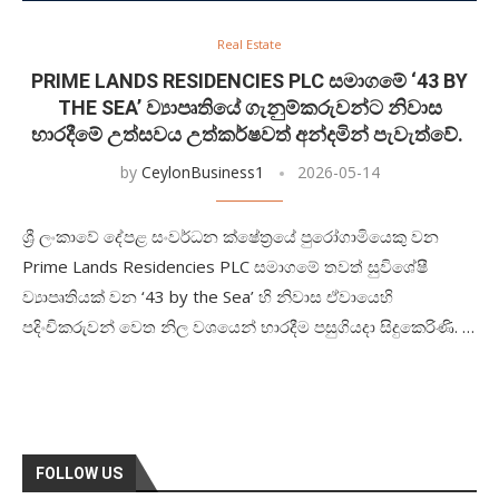
Real Estate
PRIME LANDS RESIDENCIES PLC සමාගමේ ‘43 BY
THE SEA’ ව්‍යාපෘතියේ ගැනුම්කරුවන්ට නිවාස
භාරදීමේ උත්සවය උත්කර්ෂවත් අන්දමින් පැවැත්වේ.
by
CeylonBusiness1
2026-05-14
ශ්‍රී ලංකාවේ දේපළ සංවර්ධන ක්ෂේත්‍රයේ පුරෝගාමියෙකු වන
Prime Lands Residencies PLC සමාගමේ තවත් සුවිශේෂී
ව්‍යාපෘතියක් වන ‘43 by the Sea’ හි නිවාස ඒවායෙහි
පදිංචිකරුවන් වෙත නිල වශයෙන් භාරදීම පසුගියදා සිදුකෙරිණි. …
FOLLOW US