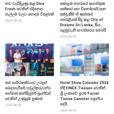
නව වැඩිදියුණු කළ Diva
කොළඹ නගරයේ ආගන්තුක
Fresh වෙතින් එදිනෙදා
සත්කාර සහ විනෝදාස්වාදන
පැල්ලම් වලට හොදම විසඳුමක්
අත්දැකීම් හි අසමසම
පෙරැළියක් සිදු කළ City of
2026-08-04
Dreams Sri Lanka, සිය
පළමුවැනි සංවත්සරය සමරයි
2026-08-03
තම සාර්ථකත්වයට උරදුන්
Hotel Show Colombo 2026
බෙදාහැරීමේ හවුල්කරුවන්ට
හිදී FINEX Tissues වෙතින්
හේමාස් කන්සියුමර් බ්‍රෑන්ඩ්ස්
ශ්‍රී ලංකාවේ ප්‍රථම Facial
වෙතින් උණුසුම් ප්‍රණාම
Tissue Canister හඳුන්වා
දෙයි.
2026-08-03
2026-08-03