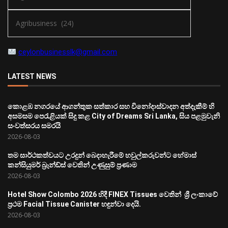
ceylonbusinesslk@gmail.com
LATEST NEWS
කොළඹ නගරයේ ආගන්තුක සත්කාර සහ විනෝදාස්වාදන අත්දැකීම් හි
අසමසම පෙරැළියක් සිදු කළ City of Dreams Sri Lanka, සිය පළමුවැනි
සංවත්සරය සමරයි
2026-08-03
තම සාර්ථකත්වයට උරදුන් බෙදාහැරීමේ හවුල්කරුවන්ට හේමාස්
කන්සියුමර් බ්‍රෑන්ඩ්ස් වෙතින් උණුසුම් ප්‍රණාම
2026-08-03
Hotel Show Colombo 2026 හිදී FINEX Tissues වෙතින් ශ්‍රී ලංකාවේ
ප්‍රථම Facial Tissue Canister හඳුන්වා දෙයි.
2026-08-03