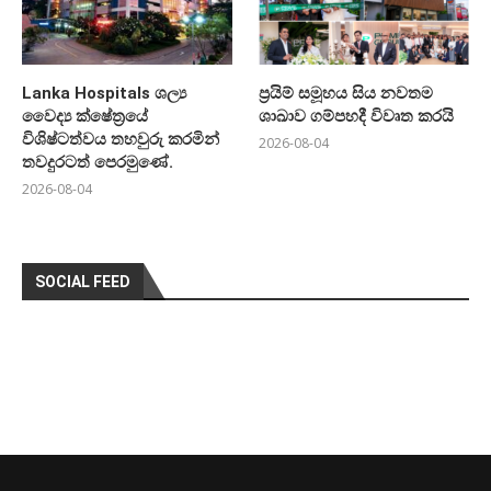
Lanka Hospitals ශල්‍ය
ප්‍රයිම් සමූහය සිය නවතම
වෛද්‍ය ක්ෂේත්‍රයේ
ශාඛාව ගම්පහදී විවෘත කරයි
විශිෂ්ටත්වය තහවුරු කරමින්
2026-08-04
තවදුරටත් පෙරමුණේ.
2026-08-04
SOCIAL FEED