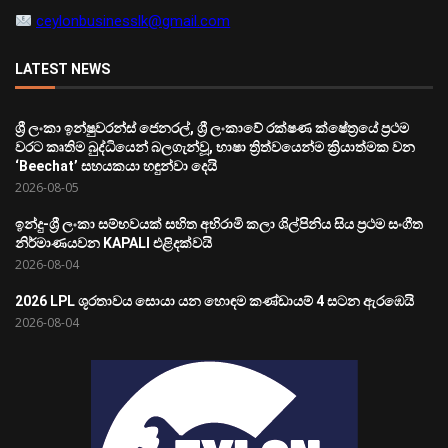
ceylonbusinesslk@gmail.com
LATEST NEWS
ශ්‍රී ලංකා ඉන්ෂුවරන්ස් ජෙනරල්, ශ්‍රී ලංකාවේ රක්ෂණ ක්ෂේත්‍රයේ ප්‍රථම
වරට කෘතිම බුද්ධියෙන් බලගැන්වූ, භාෂා ත්‍රිත්වයෙන්ම ක්‍රියාත්මක වන
‘Beechat’ සහයකයා හඳුන්වා දෙයි
2026-08-05
ඉන්දු-ශ්‍රී ලංකා සම්භවයක් සහිත අභිරාමි කලා ශිල්පිනිය සිය ප්‍රථම සංගීත
නිර්මාණයවන KAPALI එළිදක්වයි
2026-08-04
2026 LPL ශූරතාවය සොයා යන හොඳම කණ්ඩායම් 4 සටන ඇරඹෙයි
2026-08-04