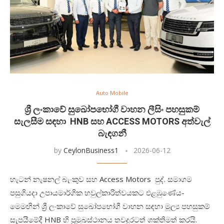
Auto Mobile
ශ්‍රී ලංකාවේ සුඛෝපභෝගී වාහන ලීසිං පහසුකම්
සැලසීම සඳහා HNB සහ ACCESS MOTORS අත්වැල්
බැඳගනී
by
CeylonBusiness1
2026-06-12
හැටන් නැෂනල් බැංකුව සහ Access Motors පුද්. සමාගම
පසුගියදා උපායමාර්ගික හවුල්කාරිත්වයකට එළඹුණේය-
මෙමඟින් ශ්‍රී ලංකාවේ සුඛෝපභෝගී වාහන සඳහා මූල්‍ය පහසුකම්
සැපයීමේදී HNB හි ප්‍රමුඛස්ථානය තවදුරටත් ශක්තිමත් කරයි.