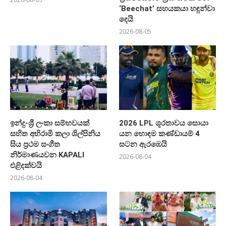
‘Beechat’ සහයකයා හඳුන්වා
දෙයි
2026-08-05
ඉන්දු-ශ්‍රී ලංකා සම්භවයක්
2026 LPL ශූරතාවය සොයා
සහිත අභිරාමි කලා ශිල්පිනිය
යන හොඳම කණ්ඩායම් 4
සිය ප්‍රථම සංගීත
සටන ඇරඹෙයි
නිර්මාණයවන KAPALI
2026-08-04
එළිදක්වයි
2026-08-04