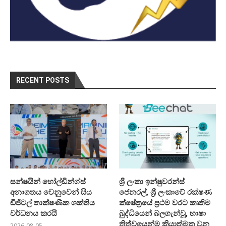
RECENT POSTS
සන්ෂයින් හෝල්ඩින්ග්ස්
ශ්‍රී ලංකා ඉන්ෂුවරන්ස්
අනාගතය වෙනුවෙන් සිය
ජෙනරල්, ශ්‍රී ලංකාවේ රක්ෂණ
ඩිජිටල් තාක්ෂණික ශක්තිය
ක්ෂේත්‍රයේ ප්‍රථම වරට කෘතිම
වර්ධනය කරයි
බුද්ධියෙන් බලගැන්වූ, භාෂා
ත්‍රිත්වයෙන්ම ක්‍රියාත්මක වන
2026-08-05