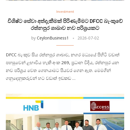
Investment
විශිෂ්ට සේවා අත්දැකීමක් පිරිණැමීමට DFCC බැංකුවේ
රත්නපුර ශාඛාව නව පරිශ්‍රයකට
by
CeylonBusiness1
2026-07-02
DFCC බැංකුව සිය රත්නපුර ශාඛාව, නගර මධ්‍යයේ පිහිටි වඩාත්
පහසුවෙන් ළඟාවිය හැකි අංක 269, ප්‍රධාන වීදිය, රත්නපුර යන
නව පරිශ්‍රය වෙත ගෙනයාමට පියවර ගෙන ඇත. මෙමගින්
ගනුදෙනුකරුවන් හට වඩාත් ඉඩකඩ …