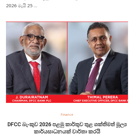
2026 මැයි 25 …
Finance
DFCC බැංකුව 2026 පළමු කාර්තුව තුළ ශක්තිමත් මූල්‍ය
කාර්යසාධනයක් වාර්තා කරයි