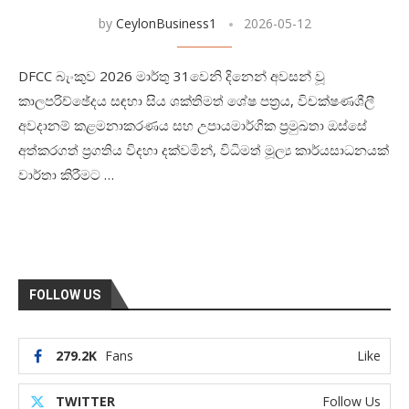
by
CeylonBusiness1
2026-05-12
DFCC බැංකුව 2026 මාර්තු 31වෙනි දිනෙන් අවසන් වූ
කාලපරිච්ඡේදය සඳහා සිය ශක්තිමත් ශේෂ පත්‍රය, විචක්ෂණශීලී
අවදානම් කළමනාකරණය සහ උපායමාර්ගික ප්‍රමුඛතා ඔස්සේ
අත්කරගත් ප්‍රගතිය විදහා දක්වමින්, විධිමත් මූල්‍ය කාර්යසාධනයක්
වාර්තා කිරීමට …
FOLLOW US
279.2K
Fans
Like
TWITTER
Follow Us