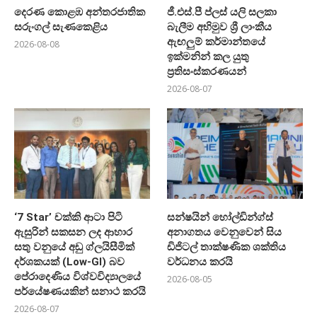
දෙරණ කොළඹ අන්තරජාතික
ජී.එස්.පී ප්ලස් යලි සලකා
සරුංගල් සැණකෙළිය
බැලීම අභිමුව ශ්‍රී ලාංකීය
ඇඟලුම් කර්මාන්තයේ
2026-08-08
ඉක්මනින් කල යුතු
ප්‍රතිසංස්කරණයන්
2026-08-07
‘7 Star’ චක්කි ආටා පිටි
සන්ෂයින් හෝල්ඩින්ග්ස්
ඇසුරින් සකසන ලද ආහාර
අනාගතය වෙනුවෙන් සිය
සතු වනුයේ අඩු ග්ලයිසීමික්
ඩිජිටල් තාක්ෂණික ශක්තිය
දර්ශකයක් (Low-GI) බව
වර්ධනය කරයි
පේරාදෙණිය විශ්වවිද්‍යාලයේ
2026-08-05
පර්යේෂණයකින් සනාථ කරයි
2026-08-07