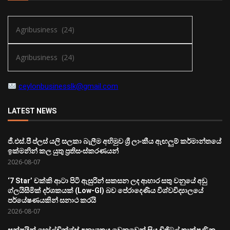
ceylonbusinesslk@gmail.com
LATEST NEWS
ජී.එස්.පී ප්ලස් යලි සලකා බැලීම අභිමුව ශ්‍රී ලාංකීය ඇඟලුම් කර්මාන්තයේ
ඉක්මනින් කල යුතු ප්‍රතිසංස්කරණයන්
2026-08-07
‘7 Star’ චක්කි ආටා පිටි ඇසුරින් සකසන ලද ආහාර සතු වනුයේ අඩු
ග්ලයිසීමික් දර්ශකයක් (Low-GI) බව පේරාදෙණිය විශ්වවිද්‍යාලයේ
පර්යේෂණයකින් සනාථ කරයි
2026-08-07