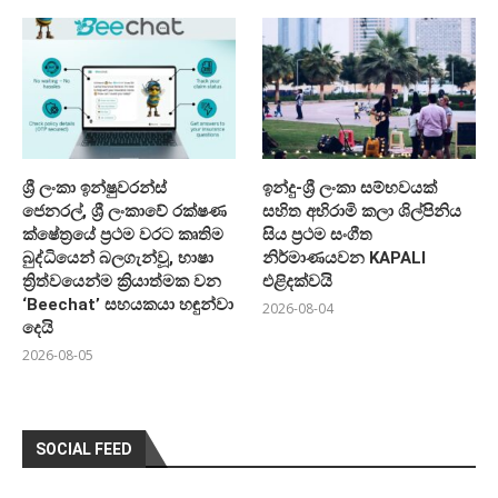
ශ්‍රී ලංකා ඉන්ෂුවරන්ස්
ඉන්දු-ශ්‍රී ලංකා සම්භවයක්
ජෙනරල්, ශ්‍රී ලංකාවේ රක්ෂණ
සහිත අභිරාමි කලා ශිල්පිනිය
ක්ෂේත්‍රයේ ප්‍රථම වරට කෘතිම
සිය ප්‍රථම සංගීත
බුද්ධියෙන් බලගැන්වූ, භාෂා
නිර්මාණයවන KAPALI
ත්‍රිත්වයෙන්ම ක්‍රියාත්මක වන
එළිදක්වයි
‘Beechat’ සහයකයා හඳුන්වා
2026-08-04
දෙයි
2026-08-05
SOCIAL FEED