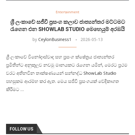
Entertainment
ශ්‍රී ලංකාවේ සජීවී ප්‍රසංග කලාව ජාත්‍යන්තර මට්ටමට
රැගෙන එන SHOWLAB STUDIO මෙහෙයුම් අරඹයි
by
CeylonBusiness1
2026-05-13
ශ්‍රී ලංකාවේ විනෝදාස්වාද සහ ප්‍රසංග ක්ෂේත්‍රය ජාත්‍යන්තර
ප්‍රමිතීන්ට අනුකූලව නවමු මානයකට රැගෙන යමින්, මෙරට ප්‍රථම
වරට අතිනවීන තාක්ෂණයෙන් සන්නද්ධ ShowLab Studio
පහසුකම ආරම්භ කර ඇත. මෙය සජීවී ප්‍රසංගයක් වේදිකාගත
කිරීමට …
FOLLOW US