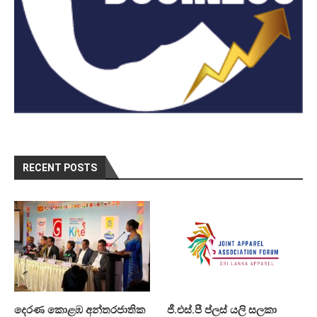
RECENT POSTS
දෙරණ කොළඹ අන්තරජාතික
ජී.එස්.පී ප්ලස් යලි සලකා