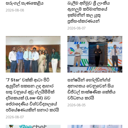
සරුංගල් සැණකෙළිය
බැලීම අභිමුව ශ්‍රී ලාංකීය
ඇඟලුම් කර්මාන්තයේ
2026-08-08
ඉක්මනින් කල යුතු
ප්‍රතිසංස්කරණයන්
2026-08-07
‘7 Star’ චක්කි ආටා පිටි
සන්ෂයින් හෝල්ඩින්ග්ස්
ඇසුරින් සකසන ලද ආහාර
අනාගතය වෙනුවෙන් සිය
සතු වනුයේ අඩු ග්ලයිසීමික්
ඩිජිටල් තාක්ෂණික ශක්තිය
දර්ශකයක් (Low-GI) බව
වර්ධනය කරයි
පේරාදෙණිය විශ්වවිද්‍යාලයේ
2026-08-05
පර්යේෂණයකින් සනාථ කරයි
2026-08-07