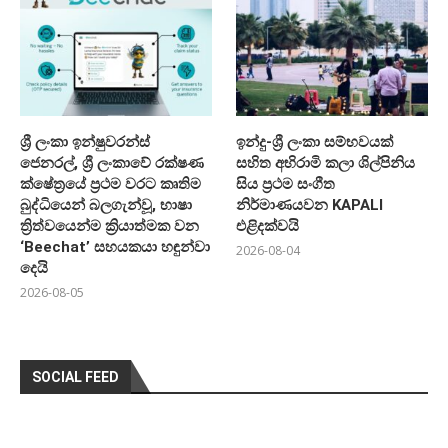
ශ්‍රී ලංකා ඉන්ෂුවරන්ස්
ඉන්දු-ශ්‍රී ලංකා සම්භවයක්
ජෙනරල්, ශ්‍රී ලංකාවේ රක්ෂණ
සහිත අභිරාමි කලා ශිල්පිනිය
ක්ෂේත්‍රයේ ප්‍රථම වරට කෘතිම
සිය ප්‍රථම සංගීත
බුද්ධියෙන් බලගැන්වූ, භාෂා
නිර්මාණයවන KAPALI
ත්‍රිත්වයෙන්ම ක්‍රියාත්මක වන
එළිදක්වයි
‘Beechat’ සහයකයා හඳුන්වා
2026-08-04
දෙයි
2026-08-05
SOCIAL FEED