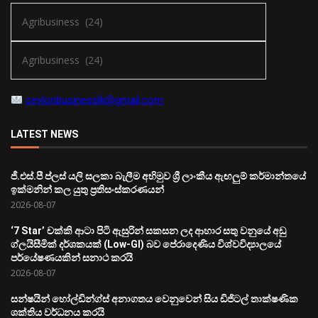
ceylonbusinesslk@gmail.com
LATEST NEWS
ජී.එස්.පී ප්ලස් යලි සලකා බැලීම අභිමුව ශ්‍රී ලාංකීය ඇඟලුම් කර්මාන්තයේ
ඉක්මනින් කල යුතු ප්‍රතිසංස්කරණයන්
2026-08-07
‘7 Star’ චක්කි ආටා පිටි ඇසුරින් සකසන ලද ආහාර සතු වනුයේ අඩු
ග්ලයිසීමික් දර්ශකයක් (Low-GI) බව පේරාදෙණිය විශ්වවිද්‍යාලයේ
පර්යේෂණයකින් සනාථ කරයි
2026-08-07
සන්ෂයින් හෝල්ඩින්ග්ස් අනාගතය වෙනුවෙන් සිය ඩිජිටල් තාක්ෂණික
ශක්තිය වර්ධනය කරයි