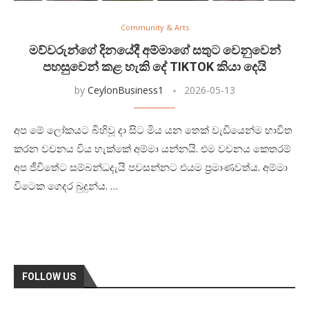
Community & Arts
මව්වරුන්ගේ දිනයේදී අම්මාගේ සතුට වෙනුවෙන්
පහසුවෙන් කළ හැකි දේ TIKTOK කියා දෙයි
by
CeylonBusiness1
2026-05-13
අප මේ ලෝකයට බිහිවූ දා සිට මිය යන තෙක් වැඩියෙන්ම භාවිත
කරන වචනය විය හැක්කේ අම්මා යන්නයි. එම වචනය කෙතරම්
අප ජීවිතේට සම්බන්ධදැයි පවසන්නට එයම ප්‍රමාණවත්ය. අම්මා
විටෙක ගෙදර බුදුන්ය. …
FOLLOW US