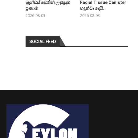
බ්‍රෑන්ඩ්ස් වෙතින් උණුසුම්
Facial Tissue Canister
ප්‍රණාම
හඳුන්වා දෙයි.
2026-08-03
2026-08-03
SOCIAL FEED