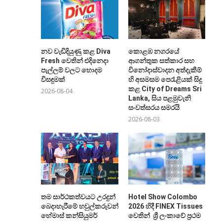
නව වැඩිදියුණු කළ Diva
කොළඹ නගරයේ
Fresh වෙතින් එදිනෙදා
ආගන්තුක සත්කාර සහ
පැල්ලම් වලට හොදම
විනෝදාස්වාදන අත්දැකීම්
විසඳුමක්
හි අසමසම පෙරැළියක් සිදු
කළ City of Dreams Sri
2026-08-04
Lanka, සිය පළමුවැනි
සංවත්සරය සමරයි
2026-08-03
තම සාර්ථකත්වයට උරදුන්
Hotel Show Colombo
බෙදාහැරීමේ හවුල්කරුවන්ට
2026 හිදී FINEX Tissues
හේමාස් කන්සියුමර්
වෙතින් ශ්‍රී ලංකාවේ ප්‍රථම