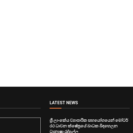
LATEST NEWS
ශ්‍රී ලාංකේය ව්‍යාපාරික සහයෝගයෙන් මෝටර්
රථ ධාවන ක්ෂේත්‍රයේ බාධක බිඳහෙලන
ටානාෂා රද්දැල්ල