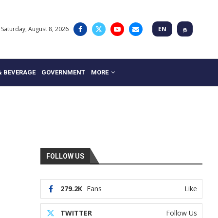
Saturday, August 8, 2026
EN
த
& BEVERAGE
GOVERNMENT
MORE
FOLLOW US
279.2K
Fans
Like
TWITTER
Follow Us