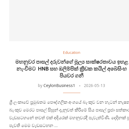
Education
මහනුවර පාසල් දරුවන්ගේ මූල්‍ය සාක්ෂරතාවය ඉහළ
නැංවීමට HNB සහ ඔලිම්පික් ක්‍රීඩක කයිල් අබේසිංහ
පියවර ගනී
by
CeylonBusiness1
2026-05-13
ශ්‍රී ලංකාවේ ප්‍රමුඛතම පෞද්ගලික අංශයේ බැංකුව වන හැටන් නැෂ
බැංකුව මෙරට පාසල් සිසුන් දැනුවත් කිරීමේ සිය පාසල් ප්‍රජා සත්ක
වැඩසටහනේ තවත් එක් අදියරක් මහනුවරදී පැවැත්විණි. දෙදිනක් ප
පැවති මෙම වැඩසටහන …