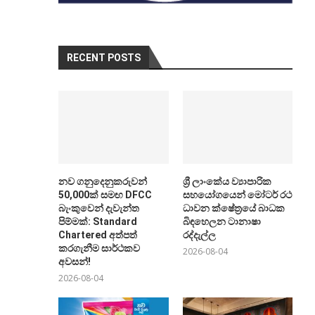
RECENT POSTS
නව ගනුදෙනුකරුවන්
ශ්‍රී ලාංකේය ව්‍යාපාරික
50,000ක් සමඟ DFCC
සහයෝගයෙන් මෝටර් රථ
බැංකුවෙන් දැවැන්ත
ධාවන ක්ෂේත්‍රයේ බාධක
පිම්මක්: Standard
බිඳහෙලන ටානාෂා
Chartered අත්පත්
රද්දැල්ල
කරගැනීම සාර්ථකව
2026-08-04
අවසන්!
2026-08-04