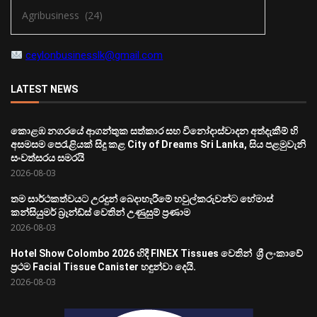
ceylonbusinesslk@gmail.com
LATEST NEWS
කොළඹ නගරයේ ආගන්තුක සත්කාර සහ විනෝදාස්වාදන අත්දැකීම් හි
අසමසම පෙරැළියක් සිදු කළ City of Dreams Sri Lanka, සිය පළමුවැනි
සංවත්සරය සමරයි
2026-08-03
තම සාර්ථකත්වයට උරදුන් බෙදාහැරීමේ හවුල්කරුවන්ට හේමාස්
කන්සියුමර් බ්‍රෑන්ඩ්ස් වෙතින් උණුසුම් ප්‍රණාම
2026-08-03
Hotel Show Colombo 2026 හිදී FINEX Tissues වෙතින් ශ්‍රී ලංකාවේ
ප්‍රථම Facial Tissue Canister හඳුන්වා දෙයි.
2026-08-03