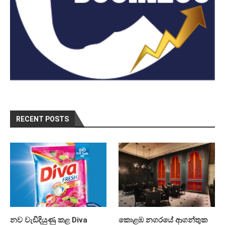
RECENT POSTS
නව වැඩිදියුණු කළ Diva
කොළඹ නගරයේ ආගන්තුක