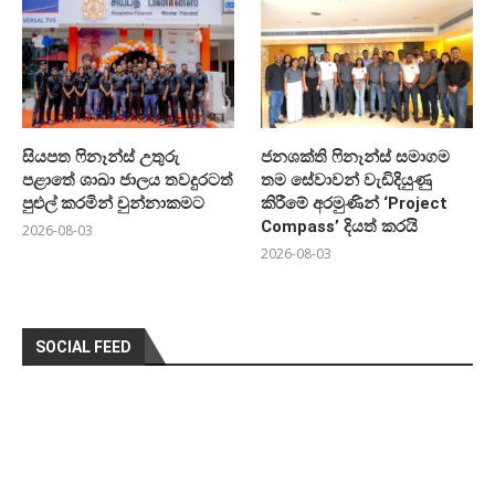
සියපත ෆිනෑන්ස් උතුරු
ජනශක්ති ෆිනෑන්ස් සමාගම
පළාතේ ශාඛා ජාලය තවදුරටත්
තම සේවාවන් වැඩිදියුණු
පුළුල් කරමින් චුන්නාකමට
කිරීමේ අරමුණින් ‘Project
Compass’ දියත් කරයි
2026-08-03
2026-08-03
SOCIAL FEED