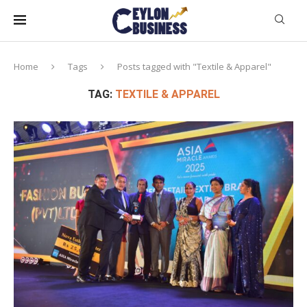
Home
Tags
Posts tagged with "Textile & Apparel"
TAG:
TEXTILE & APPAREL