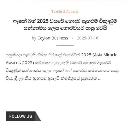
Textile & Apparel
ෆැෂන් බග් 2025 වසරේ හොඳම ඇඟළුම් විකුණුම්
සන්නාමය ලෙස ගෞරවයට පාත්‍ර වෙයි
by
Ceylon Business
2025-07-16
පසුගියදා පැවැති ඒෂියා මිරැකල් එවෝඩ්ස් 2025 (Asia Miracle
Awards 2025) සම්මාන උළෙලේදී වසරේ හොඳම ඇඟළුම්
විකුණුම් සන්නාමය ලෙස ෆැෂන් බග් ගෞරව සම්මානයට පාත්‍ර
විය. ශ්‍රී ලාංකීය ඇඟළුම් අලෙවි ක්ෂේත්‍රයේ ප්‍රමුඛතම …
FOLLOW US