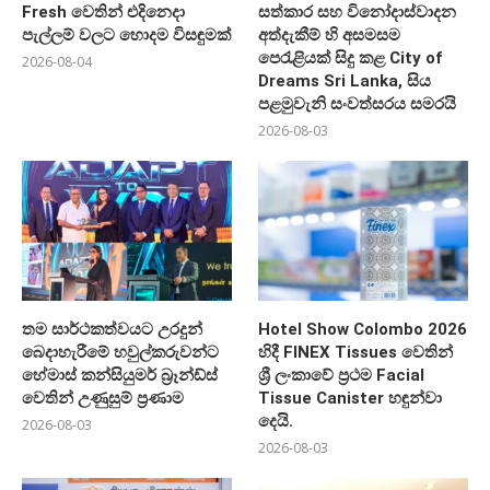
Fresh වෙතින් එදිනෙදා
සත්කාර සහ විනෝදාස්වාදන
පැල්ලම් වලට හොදම විසඳුමක්
අත්දැකීම් හි අසමසම
පෙරැළියක් සිදු කළ City of
2026-08-04
Dreams Sri Lanka, සිය
පළමුවැනි සංවත්සරය සමරයි
2026-08-03
තම සාර්ථකත්වයට උරදුන්
Hotel Show Colombo 2026
බෙදාහැරීමේ හවුල්කරුවන්ට
හිදී FINEX Tissues වෙතින්
හේමාස් කන්සියුමර් බ්‍රෑන්ඩ්ස්
ශ්‍රී ලංකාවේ ප්‍රථම Facial
වෙතින් උණුසුම් ප්‍රණාම
Tissue Canister හඳුන්වා
දෙයි.
2026-08-03
2026-08-03