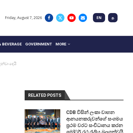
Friday, August 7, 2026
EN
த
& BEVERAGE
GOVERNMENT
MORE
ුන්වා දෙයි
RELATED POSTS
CDB විසින් ලංකා වාහන
ආනයනකරුවන්ගේ සංගමය
ප්‍රථම වරට සංවිධානය කරන
මෝටර් රථ රැලිය බලගන්වයි