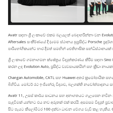
Avatr සඳහා ශ්‍රී ලංකාවේ එකම බලයලත් බෙදාහරින්නා වන Evoluti
Aftersales සංකීර්ණයේ දී (මෙම ස්ථානය සුප්‍රසිද්ධ Porsche ප්‍
පාරිභෝගිකයන්ට භාර දීමත් සමඟින් ඓතිහාසික සන්ධිස්ථානයක් සන
ශ්‍රී ලංකාවේ ගමනාගමන ක්ෂේත්‍රය විද්‍යුත්කරණය කිරීම සඳහා S
කරන ලද Evolution Auto, ප්‍රසිද්ධ ව්‍යවසායකයින් සහ ක්‍රීඩා 
Changan Automobile, CATL සහ Huawei අතර ක්‍රමෝපායික සහය
බිහිවිය. මෝටර් රථ ඉංජිනේරු විද්‍යාව, බලශක්ති නවෝත්පාදනය 
Avatr 11, උසස් කාර්ය සාධනය සහ අනාගතයට ගැලපෙන නවීන නිර
පැදවීමක් යන්නට එය නව අරුතක් එක් කරයි. අසමසම විද්‍යුත් ප්‍
සිට පැයට කිලෝමීටර 100 දක්වා ධාවන වේගය වැඩි කළ හැක