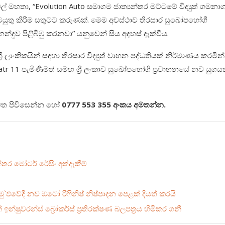
මල් මහතා, “Evolution Auto සමාගම ජාත්‍යන්තර මට්ටමේ විද්‍යුත් ගමන
යුතු කිරීම සතුටට කරුණක්. මෙම අවස්ථාව තිරසාර සුඛෝපභෝගී
දුව පිළිබිඹු කරනවා” යනුවෙන් සිය අදහස් දැක්වීය.
 ලාංකිකයින් සඳහා තිරසාර විද්‍යුත් වාහන පද්ධතියක් නිර්මාණය කරමින්
 11 පැමිණීමත් සමඟ ශ්‍රී ලංකාව සුඛෝපභෝගි ප්‍රවාහනයේ නව යුග
 වෙත පිවිසෙන්න හෝ
0777 553 355 අංකය අමතන්න.
යන්තර මෝටර් රේසිං අත්දැකීම්
ු`ඵවේදී නව ඔටෝ රීෆිනිෂ් නිෂ්පාදන පෙළක් දියත් කරයි
ෂුවරන්ස් බ්‍රෝකර්ස් ප්‍රතිරක්ෂණ බලපත්‍රය හිමිකර ගනී