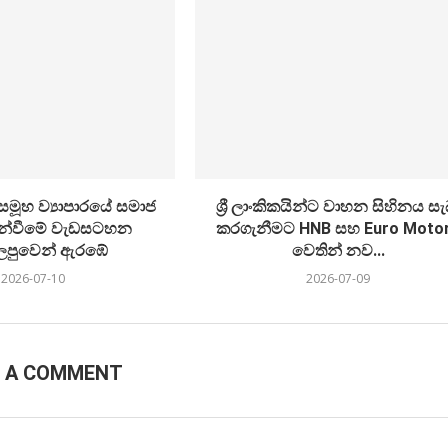
් සමූහ ව්‍යාපාරයේ සමාජ
ශ්‍රී ලාංකිකයින්ට වාහන සිහිනය සැ
න්වීමේ වැඩසටහන
කරගැනීමට HNB සහ Euro Moto
පුවෙන් ඇරඹේ
වෙතින් නව...
2026-07-10
2026-07-09
E A COMMENT