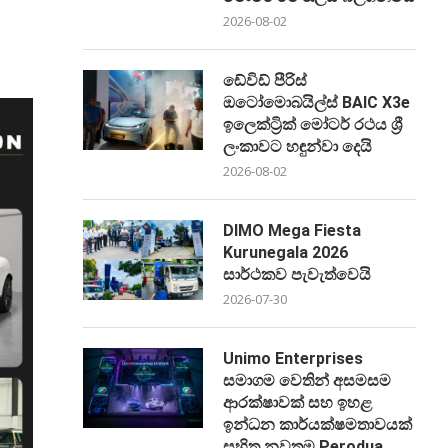
2026-08-02
ඩේවිඩ් පීරිස්
ඔටෝමොබයිල්ස් BAIC X3e
ඉලෙක්ට්‍රික් මෝටර් රථය ශ්‍රී
ලංකාවට හඳුන්වා දෙයි
2026-08-02
DIMO Mega Fiesta
Kurunegala 2026
සාර්ථකව පැවැත්වෙයි
2026-07-30
Unimo Enterprises
සමාගම වෙතින් අසමසම
ආරක්ෂාවක් සහ ඉහළ
ඉන්ධන කාර්යක්ෂමතාවයක්
සහිත නවතම Perodua