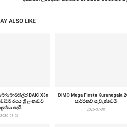
AY ALSO LIKE
 ඔටෝමොබයිල්ස් BAIC X3e
DIMO Mega Fiesta Kurunegala 2
 මෝටර් රථය ශ්‍රී ලංකාවට
සාර්ථකව පැවැත්වෙයි
ඳුන්වා දෙයි
2026-07-30
2026-08-02