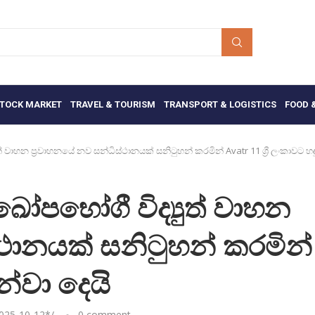
TOCK MARKET
TRAVEL & TOURISM
TRANSPORT & LOGISTICS
FOOD 
ුත් වාහන ප්‍රවාහනයේ නව සන්ධිස්ථානයක් සනිටුහන් කරමින් Avatr 11 ශ්‍රී ලංකාවට හඳ
ුඛෝපභෝගී විද්‍යුත් වාහන
්ථානයක් සනිටුහන් කරමින්
ුන්වා දෙයි
025-10-12
*/
0 comment