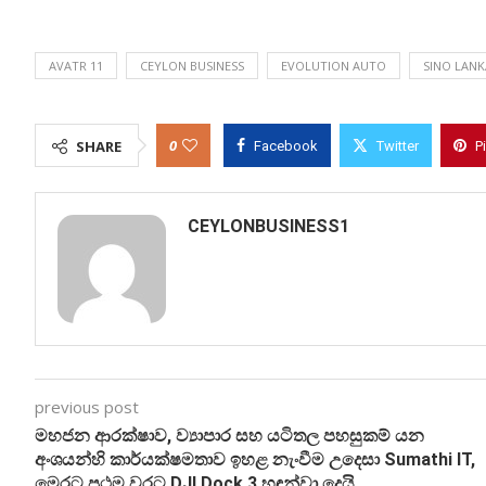
AVATR 11
CEYLON BUSINESS
EVOLUTION AUTO
SINO LANK
0
SHARE
Facebook
Twitter
P
CEYLONBUSINESS1
previous post
මහජන ආරක්ෂාව, ව්‍යාපාර සහ යටිතල පහසුකම් යන
අංශයන්හි කාර්යක්ෂමතාව ඉහළ නැංවීම උදෙසා Sumathi IT,
මෙරට ප්‍රථම වරට DJI Dock 3 හඳුන්වා දෙයි