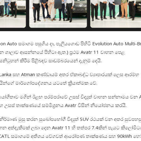
on Auto සමාගම පසුගිය දා, පෑලියගොඩ පිහිටි Evolution Auto Multi-B
රදර්ශන ශාලාව ආසන්නයේ පිහිටා ඇත.) ප්‍රථම Avatr 11 වාහන පෙළ
ිටුහන් කිරීම පිළිබඳව සාඩම්බරයෙන් දැනුම් දෙයි.
ino Lanka සහ Atman කණ්ඩායම් අතර ඒකාබද්ධ ව්‍යාපාරයක් ලෙස ආරම්භ
නායකයින්ගේ මාර්ගෝපදේශනය යටතේ ක්‍රියාත්මක වේ.
ෝගීතාව මගින් ඊළඟ පරම්පරාවේ උසස් විද්‍යුත් වාහන සන්නාමය වන 
සහ උසස් තාක්ෂණයේ සම්මිශ්‍රනය Avatr විසින් නියෝජනය කරයි.
්මාණ මුසු කරන සුඛෝපභෝගී විද්‍යුත් SUV රථයක් වන අතර සුවපහසු
රවාහන අත්දැකීමක් ලබා දෙන Avatr 11 හි තත්පර 7.4කින් පැයට කිලෝමීට
ිය. CATL සමාගමේ අතිශය වේගවත් ආරෝපණ තාක්ෂණය සහ 90kWh හ