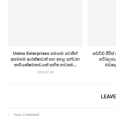
Unimo Enterprises සමාගම වෙතින්
ඩේවිඩ් පීරිස
අසමසම ආරක්ෂාවක් සහ ඉහළ ඉන්ධන
සවිබලගැ
කාර්යක්ෂමතාවයක් සහිත නවතම...
මඩකල
2026-07-26
LEAV