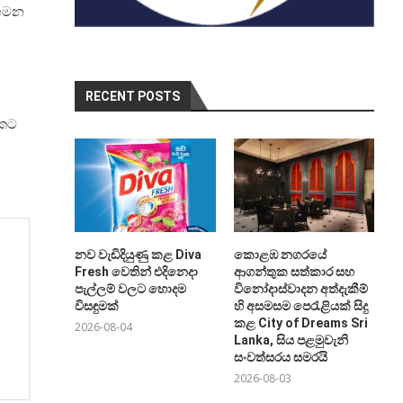
ාගමන
RECENT POSTS
යකට
නව වැඩිදියුණු කළ Diva
කොළඹ නගරයේ
Fresh වෙතින් එදිනෙදා
ආගන්තුක සත්කාර සහ
පැල්ලම් වලට හොදම
විනෝදාස්වාදන අත්දැකීම්
විසඳුමක්
හි අසමසම පෙරැළියක් සිදු
කළ City of Dreams Sri
2026-08-04
Lanka, සිය පළමුවැනි
සංවත්සරය සමරයි
2026-08-03