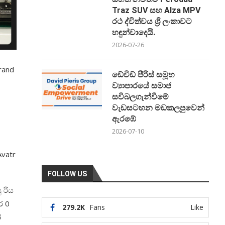
Traz SUV සහ Alza MPV
රථ ද්විත්වය ශ්‍රී ලංකාවට
හඳුන්වාදෙයි.
2026-07-26
rand
ඩේවිඩ් පීරිස් සමූහ
ව්‍යාපාරයේ සමාජ
සවිබලගැන්වීමේ
වැඩසටහන මඩකලපුවෙන්
ඇරඹේ
2026-07-10
Avatr
FOLLOW US
 රිය
ර 0
279.2K
Fans
Like
ෝ