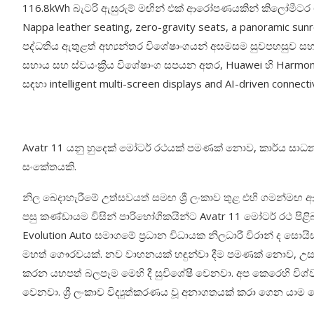
116.8kWh බැටරි ඇසුරුම් මඟින් එක් ආරෝපණයකින් කිලෝමීටර 680
Nappa leather seating, zero-gravity seats, a panoramic sunroo
පද්ධතිය ඇතුළත් අභ්‍යන්තර විශේෂාංගයන් අසමසම සුවපහසුව ස
සහාය සහ ස්වයංක්‍රීය විශේෂාංග සපයන අතර, Huawei හි HarmonyO
සඳහා intelligent multi-screen displays and AI-driven connecti
Avatr 11 යනු හුදෙක් මෝටර් රථයක් පමණක් නොව, කාර්ය ස
සංකේතයකි.
නිල බෙදාහැරීමේ උත්සවයත් සමඟ ශ්‍රී ලංකාව තුළ එහි ගමන්මඟ ආර
පසු කණ්ඩායම විසින් පාරිභෝගිකයින්ට Avatr 11 මෝටර් රථ පි
Evolution Auto සමාගමේ ප්‍රධාන විධායක නිලධාරී විරාන් ද සොයි
මහත් ගෞරවයක්. නව වාහනයක් හඳුන්වා දීම පමණක් නොව, උසස්
කරන යහපත් බලපෑම මෙහි දී සුවිශේෂී වෙනවා. අප කෙරෙහි විශ්වා
වෙනවා. ශ්‍රී ලංකාව විද්‍යුත්කරණය වූ අනාගතයක් කරා ගෙන යාම 