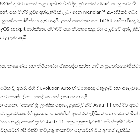
ක් දක්වා ගමන් කළ හැකි බැවින් දිගු දුර ගමන් වඩාත් පහසු කරවයි.
f, සහ මිහිරි ශ්‍රව්‍ය අත්දැකීමක් ලබා දෙන Meridian™ 25-ස්පීකර් ශබ්ද
හ සුඛෝපභෝගීත්වය ලබා දෙයි. උසස් සංවේදක සහ LiDAR නවීන රියදුරු
S cockpit ආරක්ෂිත, ස්මාර්ට් සහ පිරිපහදු කළ රිය පැදවීමේ අත්දැකීම
vity ලබා දෙයි.
ාධනය, තාක්‍ෂණය සහ නිර්මාණය ඒකාබද්ධ කරන නවීන සුඛෝපභෝගීත්
ම්භ වූ අතර, එහි දී Evolution Auto හි විශේෂඥ විකුණුම් සහ අලෙවිය
ළිබඳව පෞද්ගලික උපදේශනයන් ලබා දෙන ලදී.
සා මහතා, “අපගේ ශ්‍රී ලාංකික ගනුදෙනුකරුවන්ට Avatr 11 භාර දීම අපට
, සුඛෝපභෝගී ප්‍රවාහනය සමඟින් අපේ රට ඉදිරියට යන ගමනට මින්
සය තැබූ අපගේ ප්‍රථම Avatr 11 ගනුදෙනුකරුවන්ට අපි ස්තූතිවන්ත
වෙනුවෙන් අපි එක්ව කටයුතු කරනවා” යනුවෙන් සිය අදහස් දැක්වීය.