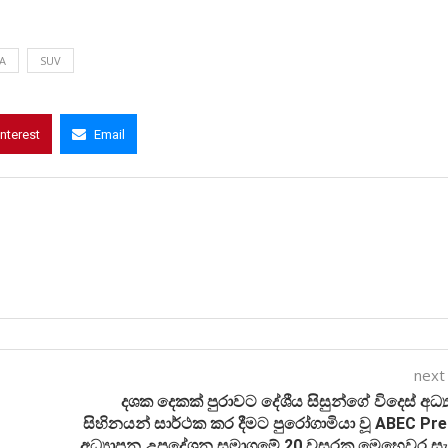
A
SUV
interest
Email
next
දශක දෙකක් පුරාවට දේශීය සිසුන්ගේ විදෙස් අධ්
සිහිනයන් සාර්ථක කර දීමට පුරෝගාමියා වූ ABEC Pr
අධ්‍යාපන උපදේශන සමාගමේ 20 වසරක මෙහෙවර ස