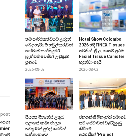
තම සාර්ථකත්වයට උරදුන්
Hotel Show Colombo
බෙදාහැරීමේ හවුල්කරුවන්ට
2026 හිදී FINEX Tissues
හේමාස් කන්සියුමර්
වෙතින් ශ්‍රී ලංකාවේ ප්‍රථම
බ්‍රෑන්ඩ්ස් වෙතින් උණුසුම්
Facial Tissue Canister
ප්‍රණාම
හඳුන්වා දෙයි.
2026-08-03
2026-08-03
 post
සියපත ෆිනෑන්ස් උතුරු
ජනශක්ති ෆිනෑන්ස් සමාගම
‍යාපන
පළාතේ ශාඛා ජාලය
තම සේවාවන් වැඩිදියුණු
emier
තවදුරටත් පුළුල් කරමින්
කිරීමේ
චුන්නාකමට
අරමුණින් ‘Project
ැමරේ