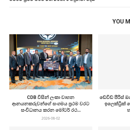
YOU M
CDB විසින් ලංකා වාහන
ඩේවිඩ් පීරිස්
ආනයනකරුවන්ගේ සංගමය ප්‍රථම වරට
ඉලෙක්ට්‍රික්
සංවිධානය කරන මෝටර් රථ...
හ
2026-08-02