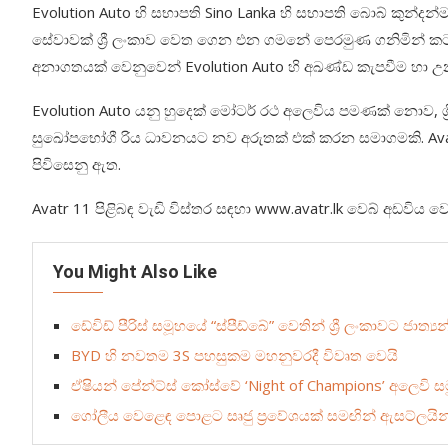
Evolution Auto හි සභාපති Sino Lanka හි සභාපති බොබ් කුන්දන්
සේවාවක් ශ්‍රී ලංකාව වෙත ගෙන එන ගමනේ පෙරමුණ ගනිමින් කට
අනාගතයක් වෙනුවෙන් Evolution Auto හි අඛණ්ඩ කැපවීම හා උනන්
Evolution Auto යනු හුදෙක් මෝටර් රථ අලෙවිය පමණක් නොව, ශ්‍රී
සුඛෝපභෝගී රිය ධාවනයට නව අරුතක් එක් කරන සමාගමකි. Avatr
පිවිසෙනු ඇත.
Avatr 11 පිළිබඳ වැඩි විස්තර සඳහා www.avatr.lk වෙබ් අඩවිය
You Might Also Like
ඩේවිඩ් පීරිස් සමූහයේ “ස්පීඩ්බේ” වෙතින් ශ්‍රී ලංකාවට ජාත්‍
BYD හි නවතම 3S පහසුකම මහනුවරදී විවෘත වෙයි
ඒෂියන් පේන්ට්ස් කෝස්වේ ‘Night of Champions’ අලෙවි සම
ගෝලීය වෙළෙඳ පොළට සෘජු ප්‍රවේශයක් සමඟින් ඇසට්ලයින් ඉන්