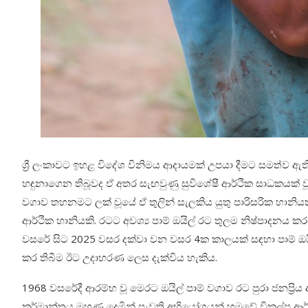
ශ්‍රී ලංකාවට ඉහළ විදේශ විනිමය ආදායමක් උපයා දීමට සමත්ව ඇත
හඳුනාගෙන තිබූවද ඒ අතර සැඟවුණු සුවිශේෂී ආර්ථික සාධකයක් වූයේ
වගාව තහනමට ලක් වූයේ ඒ තුලින් සැලකිය යුතු පාරිසරික හානියක
ආර්ථික හානියකි. රටට අවශ්‍ය පාම් ඔයිල් රට තුලම නිෂ්පාද
වසරේ සිට 2025 වසර දක්වා වන වසර 4ක කාලයක් සඳහා පාම් ඔ
කර තිබීම ඊට උදාහරණ ලෙස දැක්විය හැකිය.
1968 වසරේදී ආරම්භ වූ මෙරට ඔයිල් පාම් වගාව රට පුරා ජනප්‍රි
කර්මාන්තය මුහුණ දෙමින් පැවති අභියෝගයන් හමුවේ විකල්ප ආර්