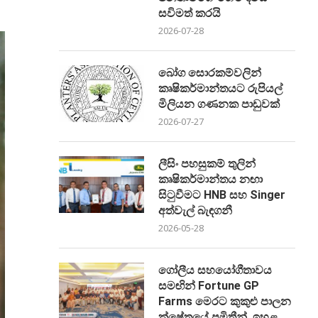
සවිමත් කරයි
2026-07-28
බෝග සොරකම්වලින්
කෘෂිකර්මාන්තයට රුපියල්
මිලියන ගණනක පාඩුවක්
2026-07-27
ලීසිං පහසුකම් තුලින්
කෘෂිකර්මාන්තය නඟා
සිටුවීමට HNB සහ Singer
අත්වැල් බැඳගනී
2026-05-28
ගෝලීය සහයෝගීතාවය
සමඟින් Fortune GP
Farms මෙරට කුකුළු පාලන
ක්ෂේත්‍රයේ ප්‍රමිතීන් ඉහළ