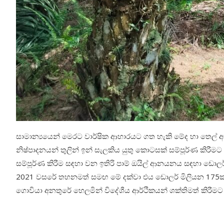
සාමාන්‍යයෙන් මෙරට වාර්ෂික ආහාරයට ගත හැකි මේද හා තෙල් 
නිෂ්පාදනයන් තුලින් ඉන් සැලකිය යුතු කොටසක් සම්පූර්ණ කිරීමට
සම්පූර්ණ කිරීම සඳහා වන ඉතිරි පාම් ඔයිල් ආනයනය සඳහා ඩොල
2021 වසරේ තහනමත් සමඟ මේ දක්වා එය ඩොලර් මිලියන 175ක
ගොවියා අනතුරේ හෙලමින් විදේශීය ආර්ථිකයන් ශක්තිමත් කිරී