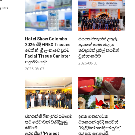
 ලබා
Hotel Show Colombo
සියපත ෆිනෑන්ස් උතුරු
2026 හිදී FINEX Tissues
පළාතේ ශාඛා ජාලය
වෙතින් ශ්‍රී ලංකාවේ ප්‍රථම
තවදුරටත් පුළුල් කරමින්
Facial Tissue Canister
චුන්නාකමට
හඳුන්වා දෙයි.
2026-08-03
2026-08-03
ජනශක්ති ෆිනෑන්ස් සමාගම
දශක ගණනාවක
තම සේවාවන් වැඩිදියුණු
මතකයන් අවදි කරමින්
කිරීමේ
“මැලිබන් හන්දියේ සුවඳ”
අරමුණින් ‘Project
රට පුරා ගෙනයයි.