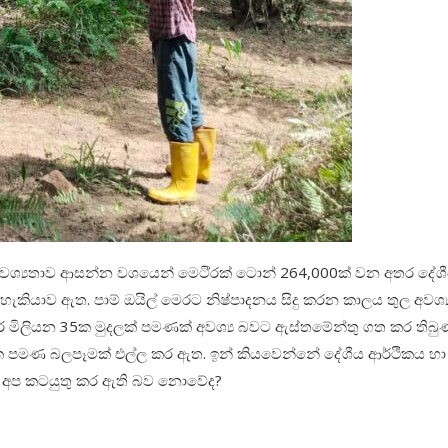
අවශ්‍යතාව ආසන්න වශයෙන් මෙටි්‍රක් ටොන් 264,000ක් වන අතර දේශ
 හැකියාව ඇත. පාම් ඔයිල් මෙරට නිෂ්පාදනය සිදු කරන කාලය තුල අවශ්
ර් මිලියන 35ක මුදලක් පමණක් අවශ්‍ය බවට ඇස්තමේන්තු ගත කර තිබු
 පමණ බලපෑමක් එල්ල කර ඇත. ඉන් කියවෙන්නේ දේශීය ආර්ථිකය හා
මට අප කටයුතු කර ඇති බව නොවේද?