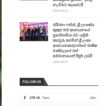
නැංවීමට කැපවෙයි
2026-04-23
බයිරහා ෆාම්ස්, ශ්‍රී ලාංකේය
කුකුඵ මස් අපනයනයේ
පුරෝගාමියා බව යළිත්
තහවුරු කරමින් ශ්‍රී ලංකා
අපනයනකරුවන්ගේ ජාතික
මණ්ඩලයේ රන්
සම්මානයෙන් පිදුම් ලබයි
2026-04-01
FOLLOW US
279.1K
Fans
Like