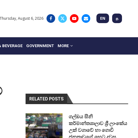
Thursday, August 6, 2026
EN
த
& BEVERAGE
GOVERNMENT
MORE
්
RELATED POSTS
ගල්ඔය සීනි
කර්මාන්තශාලාව ශ්‍රී ලාංකේය
උක් වගාවේ හා ගොවි
ජනතාවගේ හෙට දවස