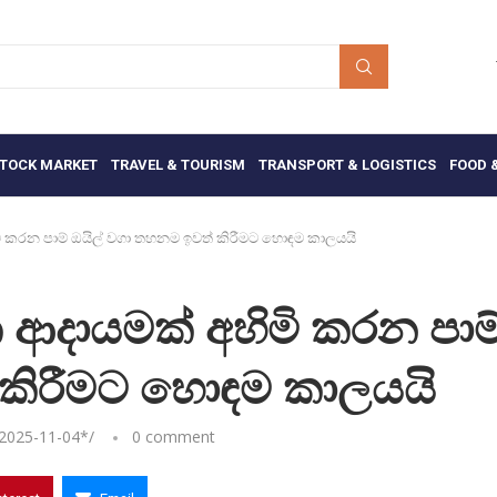
TOCK MARKET
TRAVEL & TOURISM
TRANSPORT & LOGISTICS
FOOD 
කරන පාම් ඔයිල් වගා තහනම ඉවත් කිරීමට හොඳම කාලයයි
දායමක් අහිමි කරන පාම
 කිරීමට හොඳම කාලයයි
2025-11-04
*/
0 comment