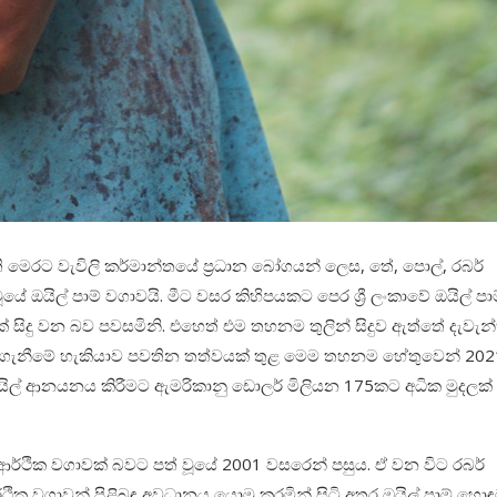
ි මෙරට වැවිලි කර්මාන්තයේ ප්‍රධාන බෝගයන් ලෙස, තේ, පොල්, රබර්
 ඔයිල් පාම් වගාවයි. මීට වසර කිහිපයකට පෙර ශ්‍රී ලංකාවේ ඔයිල් පාම
් සිදු වන බව පවසමිනි. එහෙත් එම තහනම තුලින් සිදුව ඇත්තේ දැවැන
නය කරගැනීමේ හැකියාව පවතින තත්වයක් තුළ මෙම තහනම හේතුවෙන් 202
යිල් ආනයනය කිරීමට ඇමරිකානු ඩොලර් මිලියන 175කට අධික මුදලක්
ය ආර්ථික වගාවක් බවට පත් වූයේ 2001 වසරෙන් පසුය. ඒ වන විට රබර්
ථික වගාවන් පිළිබඳ අවධානය යොමු කරමින් සිටි අතර ඔයිල් පාම් හො