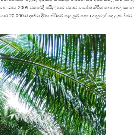
ක රජය 2009 වසරේදී ඔයිල් පාම් වගාව ව්‍යාප්ත කිරීම සඳහා බදු සහන
20,000ක් දක්වා දීර්ඝ කිරීමේ සැලසුම් සඳහා අනුමැතියද ලබා දීමට