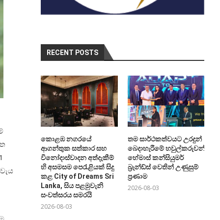
RECENT POSTS
්
කොළඹ නගරයේ
තම සාර්ථකත්වයට උරදුන්
්ත
ආගන්තුක සත්කාර සහ
බෙදාහැරීමේ හවුල්කරුවන්ට
1
විනෝදාස්වාදන අත්දැකීම්
හේමාස් කන්සියුමර්
හි අසමසම පෙරැළියක් සිදු
බ්‍රෑන්ඩ්ස් වෙතින් උණුසුම්
 වැය
කළ City of Dreams Sri
ප්‍රණාම
Lanka, සිය පළමුවැනි
2026-08-03
සංවත්සරය සමරයි
2026-08-03
ඳම