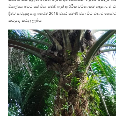
විකල්පය බවට පත් විය. මෙහි ඇති ආර්ථික වටිනාකම හඳුනාගත් එව
දීමට කටයුතු කළ අතරම 2016 වසර පමණ වන විට වගාව හෙක්ටයාර 
කටයුතු කරනු ලැබීය.