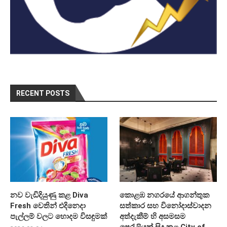
RECENT POSTS
නව වැඩිදියුණු කළ Diva
කොළඹ නගරයේ ආගන්තුක
Fresh වෙතින් එදිනෙදා
සත්කාර සහ විනෝදාස්වාදන
පැල්ලම් වලට හොදම විසඳුමක්
අත්දැකීම් හි අසමසම
පෙරැළියක් සිදු කළ City of