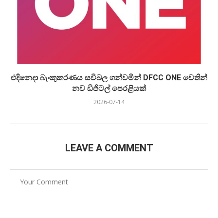
එදිනෙදා බැංකුකරණය සවිබල ගන්වමින් DFCC ONE වෙතින්
නව ඩිජිටල් පෙරළියක්
2026-07-14
LEAVE A COMMENT