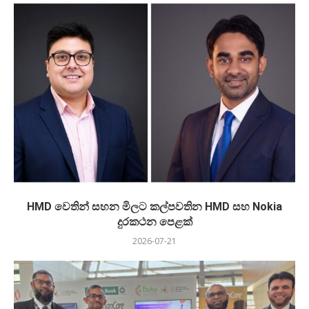
HMD වෙතින් සහන මිලට කල්පවතින HMD සහ Nokia
දුරකථන පෙළක්
2026-07-21