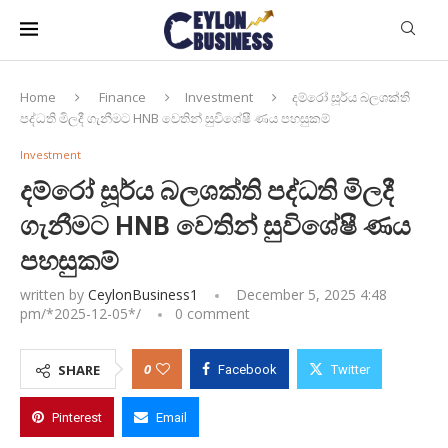
Home
Finance
Investment
දම්රෝ සූර්ය බලශක්ති
පද්ධති මිලදී ගැනීමට HNB වෙතින් සුවිශේෂී ණය පහසුකම්
Investment
දම්රෝ සූර්ය බලශක්ති පද්ධති මිලදී
ගැනීමට HNB වෙතින් සුවිශේෂී ණය
පහසුකම්
written by
CeylonBusiness1
December 5, 2025 4:48
pm/*
2025-12-05
*/
0 comment
0
SHARE
Facebook
Twitter
Pinterest
Email