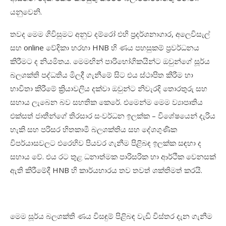
යනුවෙනි
.
තවද මෙම ගිවිසුමට අනුව දම්රෝ එහි ප්‍රදර්ශනාගාර
,
අලෙවිසැල්
සහ
online
වේදිකා හරහා
HNB
හි ණය පහසුකම් ප්‍රවර්ධනය
කිරීමට ද නියමිතය. මෙමඟින් පාරිභෝගිකයින්ට ඔවුන්ගේ සූර්ය
බලශක්ති පද්ධතිය මිලදී ගැනීමේ සිට එය ස්ථාපිත කිරීම හා
භාවිතා කිරීමේ ක්‍රියාවලිය දක්වා ඔවුන්ට නිවැරදි තොරතුරු සහ
සහාය ලැබෙන බව සහතික කෙරේ. එමෙන්ම මෙම ව්‍යාපෘතිය
එක්සත් ජාතීන්ගේ තිරසාර සංවර්ධන ඉලක්ක – විශේෂයෙන් දැරිය
හැකි සහ පරිසර හිතකාමී බලශක්තිය සහ දේශගුණික
විපර්යාසවලට එරෙහිව පියවර ගැනීම පිළිබඳ ඉලක්ක සඳහා ද
සහාය වේ. එය රට තුළ ධනාත්මක පාරිසරික හා ආර්ථික වෙනසක්
ඇති කිරීමේදී
HNB
හි කාර්යභාරය තව තවත් ශක්තිමත් කරයි.
මෙම සූර්ය බලශක්ති ණය විසඳුම් පිළිබඳ වැඩි විස්තර දැන ගැනීම