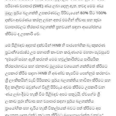
පරිමාණ ව්‍යාපාර (
SME)
ණය ලබා දෙනු ඇත
.
තවද මෙම ණය
මුදල සූර්ය බලශක්ති උපකරණවල පිරිවැයෙන්
80%
සිට
100%
දක්වා ආවරණය කරනු ලබන අතර එමගින් නිවාස සහ කුඩා
ව්‍යාපාරවලට තිරසාර බලශක්ති ප්‍රභවයන් සඳහා ආයෝජනය
කිරීමට ද උපකාරී වේ
.
මේ පිළිබඳව අදහස් දක්වමින්
HNB
හි පාරභෝගික බැංකුකරණ
ප්‍රධානී/ජ්‍යෙෂ්ඨ උප සභාපති කාංචන කරුණාගම මහතා පැවසුවේ
“දම්රෝ සමඟ ඇති කරගත් මෙම හවුල්කාරිත්වය පාරිසරික
තිරසාරභාවය සහ ජනතාව මූල්‍යමය වශයෙන් ශක්තිමත් කිරීමට
උපකාර කිරීම සඳහා
HNB
හි අඛණ්ඩ කැපවීම පෙන්නුම් කරනවා
.
ශ්‍රී ලාංකිකයින් වැඩි පිරිසකට සූර්ය බලශක්තිය භාවිතා කිරීමට සහ
දිගු කාලීනව ඔවුන්ගේ විදුලි පිරිවැය අවම කිරීමට උපකාරී වන
ණය ලබා දීමට හැකි වීම පිළිබඳව අපට සතුටුයි
.
ඒවගේම ශ්‍රී
ලංකාව පුරා නිවාස සහ ව්‍යාපාර සඳහා සූර්ය බලශක්තිය
ප්‍රායෝගික සහ දැරිය හැකි විකල්පයක් බවට පත් කිරීමට අප
ආයතන දෙක එක්ව කටයුතු කිරීමට බලාපොරොත්තු වනවා
.
”