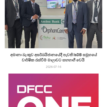
අමානා බැංකුව අසර්බයිජානයේදී පැවති IsDB සමූහයේ
වාර්ෂික රැස්වීම් මාලාවට සහභාගී වෙයි
2026-07-16