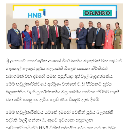
ශ්‍රී ලංකාවේ පෞද්ගලික අංශයේ විශ්වසනීය බැංකුවක් වන හැටන්
නැෂනල් බැංකුව සූර්ය බලශක්ති විසඳුම් සපයන කීර්තිමත්
සමාගමක් වන දම්රෝ සමඟ පසුගියදා අත්වැල් බැඳගත්තේය
.
මෙම හවුල්කාරිත්වයේ අරමුණ වන්නේ වැඩි පිරිසකට සූර්ය
බලශක්තිය වැනි පුනර්ජනනීය බලශක්තිය භාවිතා කිරීමට හැකි
වන පරිදි පහසු හා දැරිය හැකි ණය විසඳුම් ලබා දීමයි.
මෙම හවුල්කාරීත්වය යටතේ දම්රෝ වෙතින් සූර්ය බලශක්ති
පද්ධති මිලදී ගන්නා බැංකුවේ අවශ්‍යතා සපුරාලන
පාරිභෝගිකයින්ට
HNB
විසින් පුද්ගලික ණය සහ සුළු හා මධ්‍ය