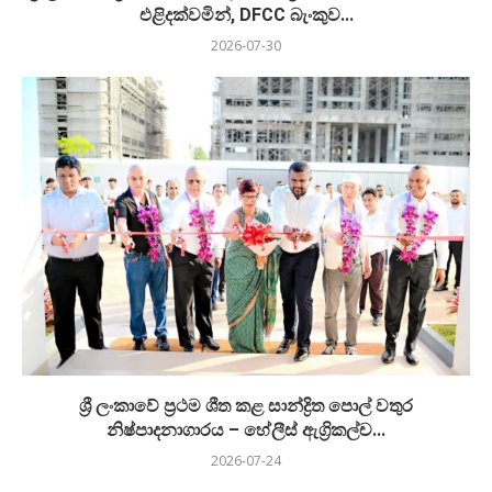
එළිදක්වමින්, DFCC බැංකුව...
2026-07-30
ශ්‍රී ලංකාවේ ප්‍රථම ශීත කළ සාන්ද්‍රිත පොල් වතුර
නිෂ්පාදනාගාරය – හේලීස් ඇග්‍රිකල්ච...
2026-07-24