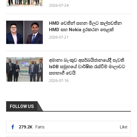
2026-07-24
HMD වෙතින් සහන මිලට කල්පවතින
HMD සහ Nokia දුරකථන පෙළක්
2026-07-21
අමානා බැංකුව අසර්බයිජානයේදී පැවති
IsDB සමූහයේ වාර්ෂික රැස්වීම් මාලාවට
සහභාගී වෙයි
2026-07-16
FOLLOW US
279.2K
Fans
Like