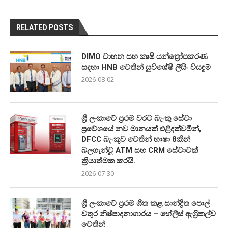
RELATED POSTS
DIMO වාහන සහ කෘෂි යන්ත්‍රෝපකරණ
සඳහා HNB වෙතින් සුවිශේෂී ලීසිං විසඳුම්
2026-08-02
ශ්‍රී ලංකාවේ ප්‍රථම වරට බැංකු සේවා
ප්‍රවේශයේ නව මානයක් එළිදක්වමින්,
DFCC බැංකුව වෙතින් භාෂා 8කින්
බලගැන්වූ ATM සහ CRM සේවාවක්
ක්‍රියාත්මක කරයි.
2026-07-30
ශ්‍රී ලංකාවේ ප්‍රථම ශීත කළ සාන්ද්‍රිත පොල්
වතුර නිෂ්පාදනාගාරය – හේලීස් ඇග්‍රිකල්ච
වෙතින්