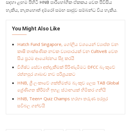
සඳහා ළඟම පිහිටි
HNB
පාරිභෝගික ඒකකය වෙත පිවිසිය
හැකිය
,
නැතහොත් දම්රෝ සමඟ සෘජුව සම්බන්ධ විය හැකිය.
You Might Also Like
Hatch Fund Singapore, ගෝලීය වශයෙන් ව්‍යාප්ත වන
කෘෂි තාක්ෂණික නවක ව්‍යාපාරයක් වන Cultive8 වෙත
සිය ප්‍රථම ආයෝජනය සිදු කරයි
විශිෂ්ට සේවා අත්දැකීමක් පිරිණැමීමට DFCC බැංකුවේ
රත්නපුර ශාඛාව නව පරිශ්‍රයකට
HNB, ශ්‍රී ලංකාවේ ශක්තිමත්ම බැංකුව ලෙස TAB Global
ශ්‍රේණිගත කිරීම්හි ඉහළ ස්ථානයක් හිමිකර ගනියි
HNB, Teen+ Quiz Champs හරහා තරුණ පරපුර
සවිබල ගන්වයි