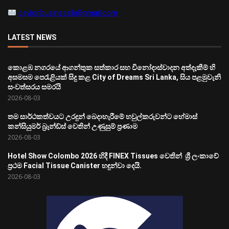
ceylonbusinesslk@gmail.com
LATEST NEWS
කොළඹ නගරයේ ආගන්තුක සත්කාර සහ විනෝදාස්වාදන අත්දැකීම් හි
අසමසම පෙරැළියක් සිදු කළ City of Dreams Sri Lanka, සිය පළමුවැනි
සංවත්සරය සමරයි
2026-08-03
තම සාර්ථකත්වයට උරදුන් බෙදාහැරීමේ හවුල්කරුවන්ට හේමාස්
කන්සියුමර් බ්‍රෑන්ඩ්ස් වෙතින් උණුසුම් ප්‍රණාම
2026-08-03
Hotel Show Colombo 2026 හිදී FINEX Tissues වෙතින් ශ්‍රී ලංකාවේ
ප්‍රථම Facial Tissue Canister හඳුන්වා දෙයි.
2026-08-03