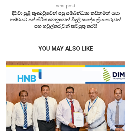
next post
දිට්වා සුළි කුණාටුවෙන් පසු සම්බන්ධතා කඩිනමින් යථා
තත්වයට පත් කිරීම වෙනුවෙන් විදුලි සංදේශ ක්‍රියාකරුවන්
සහ හවුල්කරුවන් කටයුතු කරයි
YOU MAY ALSO LIKE