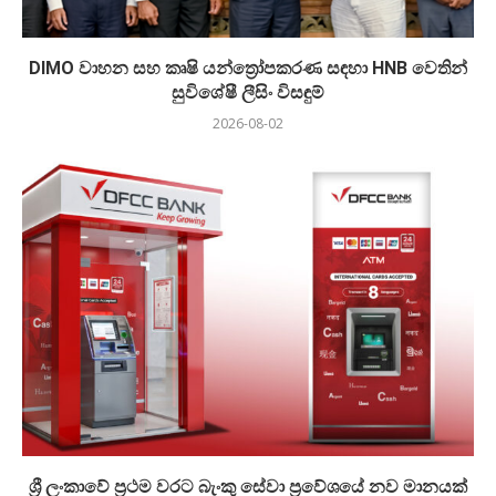
DIMO වාහන සහ කෘෂි යන්ත්‍රෝපකරණ සඳහා HNB වෙතින්
සුවිශේෂී ලීසිං විසඳුම්
2026-08-02
ශ්‍රී ලංකාවේ ප්‍රථම වරට බැංකු සේවා ප්‍රවේශයේ නව මානයක්