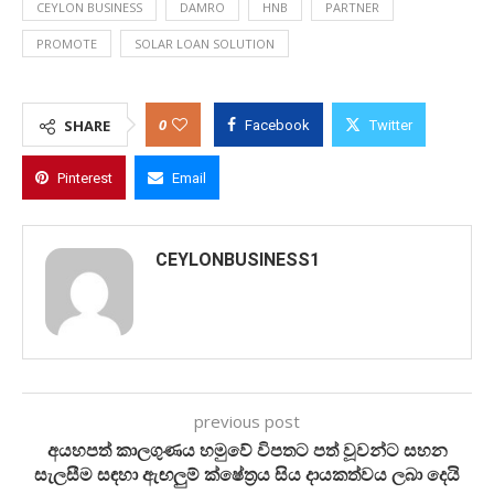
CEYLON BUSINESS
DAMRO
HNB
PARTNER
PROMOTE
SOLAR LOAN SOLUTION
0
SHARE
Facebook
Twitter
Pinterest
Email
CEYLONBUSINESS1
previous post
අයහපත් කාලගුණය හමුවේ විපතට පත් වූවන්ට සහන
සැලසීම සඳහා ඇඟලුම් ක්ෂේත්‍රය සිය දායකත්වය ලබා දෙයි