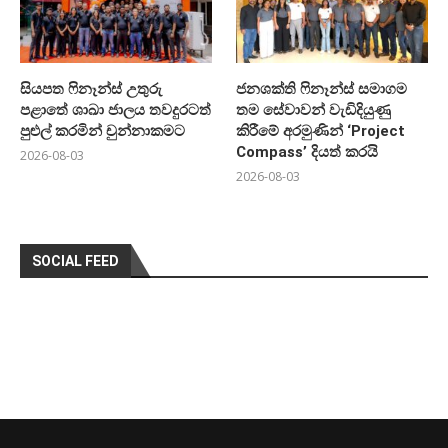
සියපත ෆිනෑන්ස් උතුරු
ජනශක්ති ෆිනෑන්ස් සමාගම
පළාතේ ශාඛා ජාලය තවදුරටත්
තම සේවාවන් වැඩිදියුණු
පුළුල් කරමින් චුන්නාකමට
කිරීමේ අරමුණින් ‘Project
Compass’ දියත් කරයි
2026-08-03
2026-08-03
SOCIAL FEED