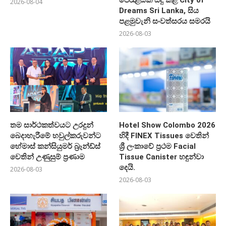
2026-08-04
Dreams Sri Lanka, සිය
පළමුවැනි සංවත්සරය සමරයි
2026-08-03
තම සාර්ථකත්වයට උරදුන්
Hotel Show Colombo 2026
බෙදාහැරීමේ හවුල්කරුවන්ට
හිදී FINEX Tissues වෙතින්
හේමාස් කන්සියුමර් බ්‍රෑන්ඩ්ස්
ශ්‍රී ලංකාවේ ප්‍රථම Facial
වෙතින් උණුසුම් ප්‍රණාම
Tissue Canister හඳුන්වා
දෙයි.
2026-08-03
2026-08-03