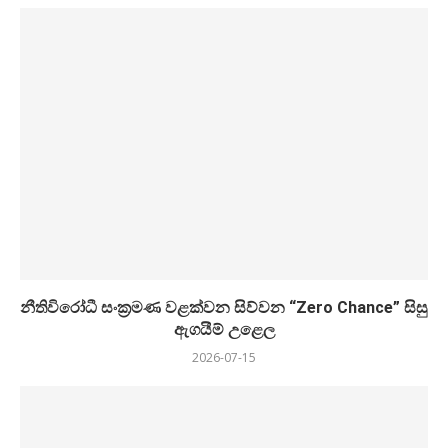
නීතිවිරෝධී සංක්‍රමණ වළක්වන සිව්වන “Zero Chance” සිසු
ඇගයීම් උළෙල
2026-07-15