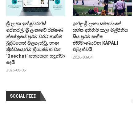
ශ්‍රී ලංකා ඉන්ෂුවරන්ස්
ඉන්දු-ශ්‍රී ලංකා සම්භවයක්
ජෙනරල්, ශ්‍රී ලංකාවේ රක්ෂණ
සහිත අභිරාමි කලා ශිල්පිනිය
ක්ෂේත්‍රයේ ප්‍රථම වරට කෘතිම
සිය ප්‍රථම සංගීත
බුද්ධියෙන් බලගැන්වූ, භාෂා
නිර්මාණයවන KAPALI
ත්‍රිත්වයෙන්ම ක්‍රියාත්මක වන
එළිදක්වයි
‘Beechat’ සහයකයා හඳුන්වා
2026-08-04
දෙයි
2026-08-05
SOCIAL FEED