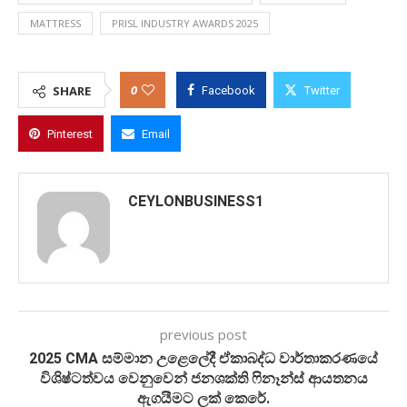
MATTRESS
PRISL INDUSTRY AWARDS 2025
0
SHARE
Facebook
Twitter
Pinterest
Email
CEYLONBUSINESS1
previous post
2025 CMA සම්මාන උළෙලේදී ඒකාබද්ධ වාර්තාකරණයේ
විශිෂ්ටත්වය වෙනුවෙන් ජනශක්ති ෆිනෑන්ස් ආයතනය
ඇගයීමට ලක් කෙරේ.