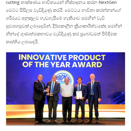
cutting තාක්ෂණය භාවිතයෙන් නිෂ්පාදනය කරන NextGen
මෙට්ට සිසිලස වැඩිදියුණු කරයි. මෙට්ටය භාවිතා කරන්නන්ගේ
ශරීරයට අනුකූලව හැඩගැසීමේ හැකියාව සමඟින් වැඩි
සුවපහසුවක් ලබාදෙමින්, දීර්ඝකාලීන ක්‍රියාකාරීත්වයක්ද සමඟින්
නින්දේ ගුණාත්මකභාවය වැඩිදියුණු කර ප්‍රබෝධමත් පිබිදීමක
තෘප්තිය ලබාදෙයි.