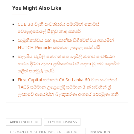
You Might Also Like
CDB 30 වැනි සංවත්සරය සමරමින් කොටස්
වෙළෙඳපොලේ සීනුව නාද කෙරේ
සාමූහිකත්වය සහ ආයතනික විශිෂ්ටත්වය අගයමින්
HUTCH Pinnacle සම්මාන උළෙල පවත්වයි
කලාපීය වැවිලි සමාගම් සහ වැවිලි මානව සංව¾ධන
භාරය දිට්වා ආපදා ප්‍රතිසංස්කරණ සඳහා වූ තම කැපවීම
යලිත් තහවුරු කරයි
First Capital සමාගම CA Sri Lanka 60 වන සංවත්සර
TAGS සම්මාන උළෙලේදී සම්මාන 3 ක් සමඟින් ශ්‍රී
ලංකාවේ ආයෝජන බැංකුකරණ අංශයේ පෙරමුණ ගනී
ARPICO NEXTGEN
CEYLON BUSINESS
GERMAN COMPUTER NUMERICAL CONTROL
INNOVATION