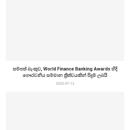
සම්පත් බැංකුව, World Finance Banking Awards හිදි
ගෞරවනිය සම්මාන ත්‍රිත්වයකින් පිදුම් ලබයි
2026-07-13