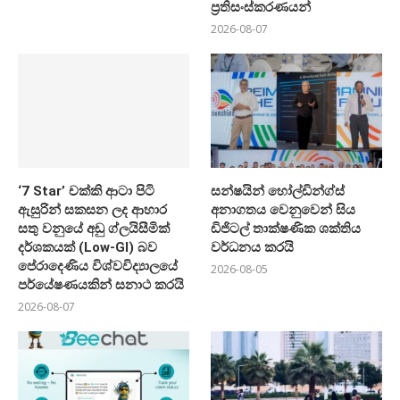
ප්‍රතිසංස්කරණයන්
2026-08-07
‘7 Star’ චක්කි ආටා පිටි
සන්ෂයින් හෝල්ඩින්ග්ස්
ඇසුරින් සකසන ලද ආහාර
අනාගතය වෙනුවෙන් සිය
සතු වනුයේ අඩු ග්ලයිසීමික්
ඩිජිටල් තාක්ෂණික ශක්තිය
දර්ශකයක් (Low-GI) බව
වර්ධනය කරයි
පේරාදෙණිය විශ්වවිද්‍යාලයේ
2026-08-05
පර්යේෂණයකින් සනාථ කරයි
2026-08-07