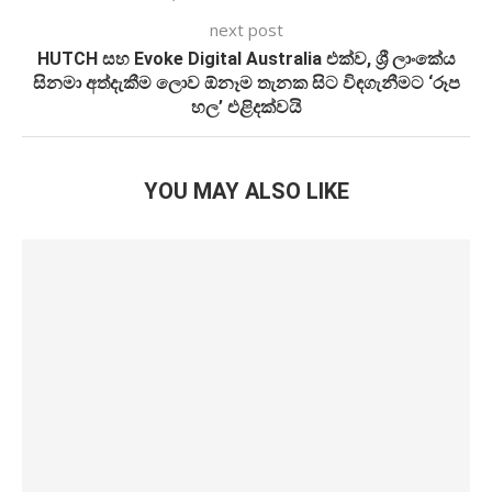
next post
HUTCH සහ Evoke Digital Australia එක්ව, ශ්‍රී ලාංකේය
සිනමා අත්දැකීම ලොව ඕනෑම තැනක සිට විඳගැනීමට ‘රූප
හල’ එළිදක්වයි
YOU MAY ALSO LIKE