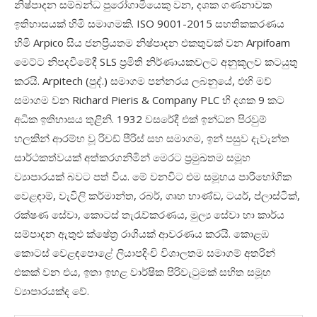
නිෂ්පාදන සම්බන්ධ පුරෝගාමියෙකු වන, දශක ගණනාවක
ඉතිහාසයක් හිමි සමාගමකි. ISO 9001-2015 සහතිකකරණය
හිමි Arpico සිය ජනප්‍රියතම නිෂ්පාදන එකතුවක් වන Arpifoam
මෙට්ට නිපදවීමේදී SLS ප්‍රමිති නිර්ණායකවලට අනුකූලව කටයුතු
කරයි. Arpitech (පුද්.) සමාගම පන්නරය ලබනුයේ, එහි මව්
සමාගම වන Richard Pieris & Company PLC හි දශක 9 කට
අධික ඉතිහාසය තුළිනි.
1932 වසරේදී එක් ඉන්ධන පිරවුම්
හලකින් ආරම්භ වූ රිචඩ් පීරිස් සහ සමාගම, ඉන් පසුව දැවැන්ත
සාර්ථකත්වයක් අත්කරගනිමින් මෙරට ප්‍රමුඛතම සමූහ
ව්‍යාපාරයක් බවට පත් විය. මේ වනවිට එම සමූහය පාරිභෝගික
වෙළඳාම්, වැවිලි කර්මාන්ත, රබර්, ගෘහ භාණ්ඩ, ටයර්, ප්ලාස්ටික්,
රක්ෂණ සේවා, කොටස් තැරැව්කරණය, මුල්‍ය සේවා හා කාර්ය
සම්පාදන ඇතුළු ක්ෂේත්‍ර රාශියක් ආවරණය කරයි. කොළඹ
කොටස් වෙළඳපොළේ ලියාපදිංචි විශාලතම සමාගම් අතරින්
එකක් වන එය, ඉතා ඉහළ වාර්ෂික පිරිවැටුමක් සහිත සමූහ
ව්‍යාපාරයක්ද වේ.