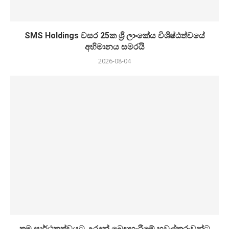
SMS Holdings වසර 25ක ශ්‍රී ලාංකේය විශිෂ්ඨත්වයේ
අභිමානය සමරයි
2026-08-04
තම සාර්ථකත්වයට උරදුන් බෙදාහැරීමේ හවුල්කරුවන්ට