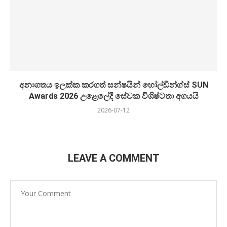
අනාගතය ඉලක්ක කරගත් සන්ෂයින් හෝල්ඩින්ග්ස් SUN
Awards 2026 උළෙලේදී සේවක විශිෂ්ටතා අගයයි
2026-07-12
LEAVE A COMMENT