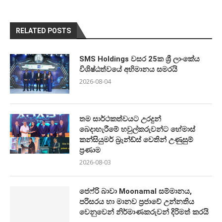
RELATED POSTS
SMS Holdings වසර 25ක ශ්‍රී ලාංකේය
විශිෂ්ඨත්වයේ අභිමානය සමරයි
2026-08-04
තම සාර්ථකත්වයට උරදුන්
බෙදාහැරීමේ හවුල්කරුවන්ට හේමාස්
කන්සියුමර් බ්‍රෑන්ඩ්ස් වෙතින් උණුසුම්
ප්‍රණාම
2026-08-03
ජෙෆ්රි බාවා Moonamal සම්මානය,
පරිසරය හා මානව ප්‍රජාවේ උන්නතිය
වෙනුවෙන් නිර්මාණකරුවන් දිරිමත් කරයි