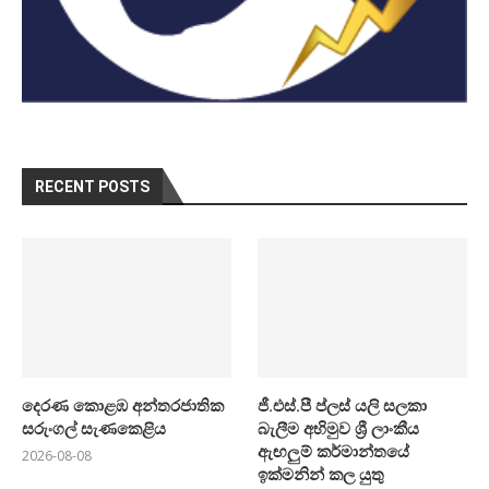
RECENT POSTS
දෙරණ කොළඹ අන්තරජාතික
ජී.එස්.පී ප්ලස් යලි සලකා
සරුංගල් සැණකෙළිය
බැලීම අභිමුව ශ්‍රී ලාංකීය
ඇඟලුම් කර්මාන්තයේ
2026-08-08
ඉක්මනින් කල යුතු