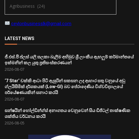
ceylonbusinesslk@gmail.com
LATEST NEWS
ජී.එස්.පී ප්ලස් යලි සලකා බැලීම අභිමුව ශ්‍රී ලාංකීය ඇඟලුම් කර්මාන්තයේ
ඉක්මනින් කල යුතු ප්‍රතිසංස්කරණයන්
2026-08-07
‘7 Star’ චක්කි ආටා පිටි ඇසුරින් සකසන ලද ආහාර සතු වනුයේ අඩු
ග්ලයිසීමික් දර්ශකයක් (Low-GI) බව පේරාදෙණිය විශ්වවිද්‍යාලයේ
පර්යේෂණයකින් සනාථ කරයි
2026-08-07
සන්ෂයින් හෝල්ඩින්ග්ස් අනාගතය වෙනුවෙන් සිය ඩිජිටල් තාක්ෂණික
ශක්තිය වර්ධනය කරයි
2026-08-05