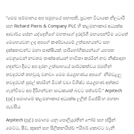
“මෙම සම්මානය අප සමූහයේ සභාපති, ප්‍රධාන විධායක නිලධාරී
සහ Richard Pieris & Company PLC හි කළමනාකාර අධ්‍යක්ෂ
ආචාර්ය සේන යද්දෙහිගේ මහතාගේ දූරදර්ශී මඟපෙන්වීම යටතේ
මෙහෙයවන ලද අපගේ කණ්ඩායමේ උත්සාහයන්ට සහ
දක්ෂතාවන්ට මනා සාක්ෂියක්. පාරිභෝගිකයන්ගේ යහපත
වෙනුවෙන් නවතම තාක්ෂණයන් භාවිතා කරමින් නව නිෂ්පාදන
හඳුන්වා දීමට අප දරන උත්සාහයේ සාර්ථකත්වය එමඟින්
තවදුරටත් තහවුරු වනවා. මෙම ජයග්‍රහණය අපගේ නිම්වළලු
තවදුරටත් පුළුල් කරමින් මීටත් වඩා විශිෂ්ට ජයග්‍රහණ අත්කර
ගැන්වීමට අප දිරිගන්වන සාධකයක් බවට පත්වේවි.” Arpitech
(පුද්.) සමාගමේ කළමනාකාර අධ්‍යක්ෂ ලලිත් විජේසිංහ මහතා
පැවසීය.
Arpitech (පුද්.) සමාගම යනු පොලියුරතීන් ෆෝම් සහ ස්ප්‍රින්
මෙට්ට, ෂීට්, කුෂන් සහ සිලිකනයිස්ඩ් ෆයිබර් කොට්ට වැනි