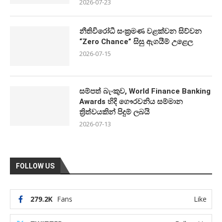
2026-07-23
නීතිවිරෝධී සංක්‍රමණ වළක්වන සිව්වන
“Zero Chance” සිසු ඇගයීම් උළෙල
2026-07-15
සම්පත් බැංකුව, World Finance Banking
Awards හිදි ගෞරවනිය සම්මාන
ත්‍රිත්වයකින් පිදුම් ලබයි
2026-07-13
FOLLOW US
279.2K
Fans
Like