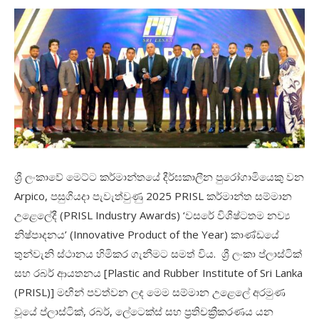
ශ්‍රී ලංකාවේ මෙට්ට කර්මාන්තයේ දීර්ඝකාලීන පුරෝගාමියෙකු වන
Arpico, පසුගියදා පැවැත්වුණු 2025 PRISL කර්මාන්ත සම්මාන
උළෙලේදී (PRISL Industry Awards) ‘වසරේ විශිෂ්ටතම නව්‍ය
නිෂ්පාදනය’ (Innovative Product of the Year) කාණ්ඩයේ
තුන්වැනි ස්ථානය හිමිකර ගැනීමට සමත් විය. ශ්‍රී ලංකා ප්ලාස්ටික්
සහ රබර් ආයතනය [Plastic and Rubber Institute of Sri Lanka
(PRISL)] මඟින් පවත්වන ලද මෙම සම්මාන උළෙලේ අරමුණ
වූයේ ප්ලාස්ටික්, රබර්, ලේටෙක්ස් සහ ප්‍රතිචක්‍රීකරණය යන