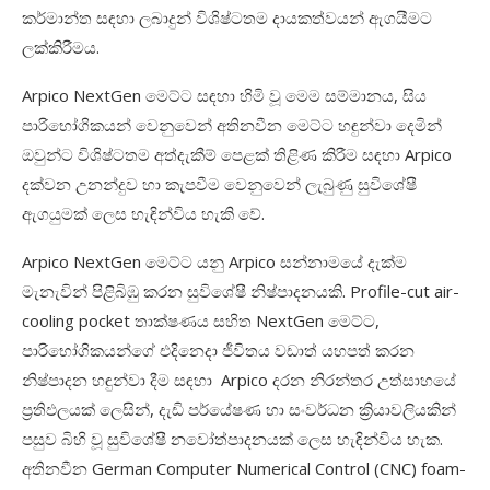
කර්මාන්ත සඳහා ලබාදුන් විශිෂ්ටතම දායකත්වයන් ඇගයීමට
ලක්කිරීමය.
Arpico NextGen මෙට්ට සඳහා හිමි වූ මෙම සම්මානය, සිය
පාරිභෝගිකයන් වෙනුවෙන් අතිනවීන මෙට්ට හඳුන්වා දෙමින්
ඔවුන්ට විශිෂ්ටතම අත්දැකීම් පෙළක් තිළිණ කිරීම සඳහා Arpico
දක්වන උනන්දුව හා කැපවීම වෙනුවෙන් ලැබුණු සුවිශේෂී
ඇගයුමක් ලෙස හැඳින්විය හැකි වේ.
Arpico NextGen මෙට්ට යනු Arpico සන්නාමයේ දැක්ම
මැනැවින් පිළිබිඹු කරන සුවිශේෂී නිෂ්පාදනයකි. Profile-cut air-
cooling pocket තාක්ෂණය සහිත NextGen මෙට්ට,
පාරිභෝගිකයන්ගේ එදිනෙදා ජීවිතය වඩාත් යහපත් කරන
නිෂ්පාදන හඳුන්වා දීම සඳහා Arpico දරන නිරන්තර උත්සාහයේ
ප්‍රතිඵලයක් ලෙසින්, දැඩි පර්යේෂණ හා සංවර්ධන ක්‍රියාවලියකින්
පසුව බිහි වූ සුවිශේෂී නවෝත්පාදනයක් ලෙස හැඳින්විය හැක.
අතිනවීන German Computer Numerical Control (CNC) foam-