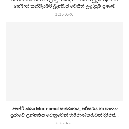
හේමාස් කන්සියුමර් බ්‍රෑන්ඩ්ස් වෙතින් උණුසුම් ප්‍රණාම
2026-08-03
ජෙෆ්රි බාවා Moonamal සම්මානය, පරිසරය හා මානව
ප්‍රජාවේ උන්නතිය වෙනුවෙන් නිර්මාණකරුවන් දිරිමත්...
2026-07-23