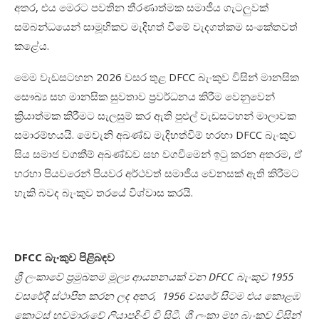
අතර, එය මෙරට පවතින තීරණාත්මක සමාජීය ගැටලුවක්
සම්බන්ධයෙන් සාමූහිකව මැදිහත් වීමේ වැදගත්කම සංකේතවත්
කළේය.
මෙම වැඩසටහන 2026 වසර තුළ DFCC බැංකුව විසින් මානසික
සෞඛ්‍ය සහ මානසික සුවතාව ප්‍රවර්ධනය කිරීම වෙනුවෙන්
ක්‍රියාත්මක කිරීමට සැලසුම් කර ඇති පුළුල් වැඩසටහන් මාලාවක
සමාරම්භයයි. මෙවැනි අඛණ්ඩ මැදිහත්වීම් හරහා DFCC බැංකුව
සිය සමාජ වගකීම් අඛණ්ඩව සහ වගවීමෙන් ඉටු කරන අතරම, ඒ
හරහා පියවරෙන් පියවර අර්ථවත් සමාජීය වෙනසක් ඇති කිරීමට
හැකි බවද බැංකුව තරයේ විශ්වාස කරයි.
DFCC බැංකුව පිළිබඳව
ශ්‍රී ලංකාවේ ප්‍රමුඛතම මූල්‍ය ආයතනයක් වන DFCC බැංකුව 1955
වසරේදී ස්ථාපිත කරන ලද අතර, 1956 වසරේ සිටම එය කොළඹ
කොටස් හුවමාරුවේ ලියාපදිංචි වී සිටී. ශ්‍රී ලංකා මහ බැංකුව විසින්