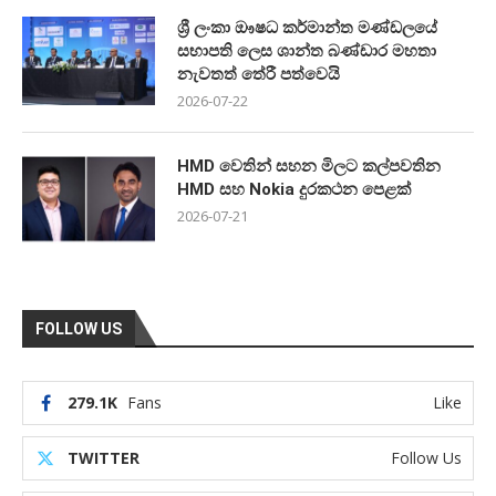
ශ්‍රී ලංකා ඖෂධ කර්මාන්ත මණ්ඩලයේ
සභාපති ලෙස ශාන්ත බණ්ඩාර මහතා
නැවතත් තේරී පත්වෙයි
2026-07-22
HMD වෙතින් සහන මිලට කල්පවතින
HMD සහ Nokia දුරකථන පෙළක්
2026-07-21
FOLLOW US
279.1K
Fans
Like
TWITTER
Follow Us