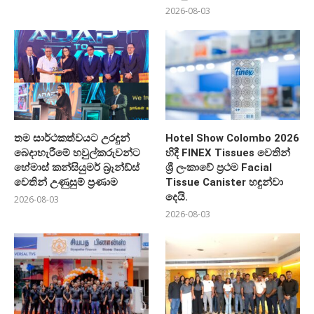
2026-08-03
තම සාර්ථකත්වයට උරදුන්
Hotel Show Colombo 2026
බෙදාහැරීමේ හවුල්කරුවන්ට
හිදී FINEX Tissues වෙතින්
හේමාස් කන්සියුමර් බ්‍රෑන්ඩ්ස්
ශ්‍රී ලංකාවේ ප්‍රථම Facial
වෙතින් උණුසුම් ප්‍රණාම
Tissue Canister හඳුන්වා
දෙයි.
2026-08-03
2026-08-03