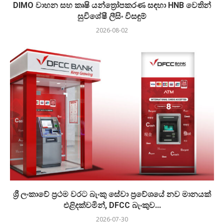
DIMO වාහන සහ කෘෂි යන්ත්‍රෝපකරණ සඳහා HNB වෙතින්
සුවිශේෂී ලීසිං විසඳුම්
2026-08-02
ශ්‍රී ලංකාවේ ප්‍රථම වරට බැංකු සේවා ප්‍රවේශයේ නව මානයක්
එළිදක්වමින්, DFCC බැංකුව...
2026-07-30