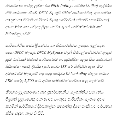
නියාමනය කරනු ලබන එය Fitch Ratings
වෙතින් A (lka) ශ්‍රේණිය
හිමි කරගෙන තිබේ. DFCC
බැංකුව විසින් පාරිභෝගික, ආයතනික
හා සුළු හා මධ්‍යම පරිමාණ බැංකු සේවාවන් මෙන්ම භාණ්ඩාගාර,
ආයෝජන සහ වෙළඳ මූල්‍ය සේවා ඇතුළු සේවාවන් රාශියක්
පිරිනමනු ලබයි.
පාරිභෝගික කේන්ද්‍රීයත්වය හා තිරසාරත්වය උදෙසා මුල් තැන
දෙන DFCC
බැංකුව DFCC MySpace වැනි ඩිජිටල් සේවාවන් ඇතුළු
ක්‍රම රාශියක් ඔස්සේ කාර්යක්ෂම හා සුරක්ෂිත ලෙස සිය සේවාවන්
පිරිනමන අතර, දිවයින පුරා ශාඛා 133 ක්ද පිහිටුවා ඇත. මීට
අමතර එම බැංකුවේ ගනුදෙනුකරුවන්ට LankaPay ජාලය හරහා
ATM යන්ත්‍ර 5,500 කට අධික සංඛ්‍යාවක් භාවිතා කළ හැකි වේ.
තිරසාර මූල්‍යකරණය සහ පුනර්ජනනීය බලශක්තිය සම්බන්ධ
පිළිගත් ප්‍රමුඛයෙකු වන DFCC බැංකුව, පාරිසරික බලපෑම් අවම
කරමින් ආර්ථිකයේ දීර්ඝකාලීන ඔරොත්තු දීමේ හැකියාව වර්ධනය
කිරීම සඳහා කැප වී සිටී.