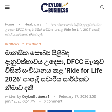
Home
Healthcare
මානසික සෞඛ්‍ය පිළිබඳ දැනුවත්භාවය
උදෙසා, DFCC බැංකුව විසින් සංවිධානය කළ ‘Ride for Life 2026’ පාපැදි
සවාරිය සාර්ථකව නිමාව දකි
Healthcare
Investment
මානසික සෞඛ්‍ය පිළිබඳ
දැනුවත්භාවය උදෙසා, DFCC බැංකුව
විසින් සංවිධානය කළ ‘Ride for Life
2026’ පාපැදි සවාරිය සාර්ථකව
නිමාව දකි
written by
CeylonBusiness1
February 17, 2026 3:58
pm/*
2026-02-17
*/
0 comment