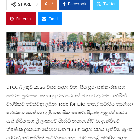
0
SHARE
Facebook
Twitter
Pinterest
Email
DFCC බැංකුව 2026 වසර සඳහා වන, සිය ප්‍රජා සත්කාරක සහ
සේවක සුවසෙත සඳහා වූ වැඩසටහන් මාලාව ආරම්භ කරමින්,
වාර්ෂිකව පවත්වනු ලබන ‘Ride for Life’ පාපැදි සවාරිය පසුගියදා
සාර්ථකව පවත්වන ලදී. මානසික සෞඛ්‍ය පිළිබඳ දැනුවත්භාවය
ඇති කිරීම සහ ශ්‍රී ලංකාවේ සියදිවි නසාගැනීම් වැළැක්වීමේ
ක්ෂණික දුරකථන සේවාව වන ‘1333’ සඳහා සහය දැක්වීම මූලික
අරමුණු කරගනිමින් සංවිධානය කළ මෙම පාපැදි සවාරිය සඳහා