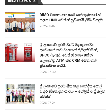
RELATED POSTS
DIMO වාහන සහ කෘෂි යන්ත්‍රෝපකරණ
සඳහා HNB වෙතින් සුවිශේෂී ලීසිං විසඳුම්
2026-08-02
ශ්‍රී ලංකාවේ ප්‍රථම වරට බැංකු සේවා
ප්‍රවේශයේ නව මානයක් එළිදක්වමින්,
DFCC බැංකුව වෙතින් භාෂා 8කින්
බලගැන්වූ ATM සහ CRM සේවාවක්
ක්‍රියාත්මක කරයි.
2026-07-30
ශ්‍රී ලංකාවේ ප්‍රථම ශීත කළ සාන්ද්‍රිත පොල්
වතුර නිෂ්පාදනාගාරය – හේලීස් ඇග්‍රිකල්ච
වෙතින්
2026-07-24