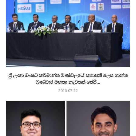
ශ්‍රී ලංකා ඖෂධ කර්මාන්ත මණ්ඩලයේ සභාපති ලෙස ශාන්ත
බණ්ඩාර මහතා නැවතත් තේරී...
2026-07-22