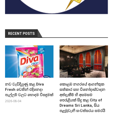
RECENT POSTS
නව වැඩිදියුණු කළ Diva
කොළඹ නගරයේ ආගන්තුක
Fresh වෙතින් එදිනෙදා
සත්කාර සහ විනෝදාස්වාදන
පැල්ලම් වලට හොදම විසඳුමක්
අත්දැකීම් හි අසමසම
පෙරැළියක් සිදු කළ City of
2026-08-04
Dreams Sri Lanka, සිය
පළමුවැනි සංවත්සරය සමරයි