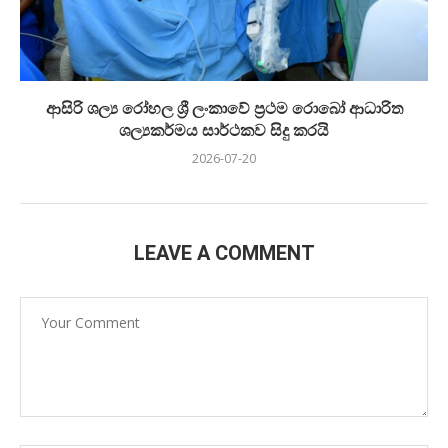
ආසිරි ශල්‍ය රෝහල ශ්‍රී ලංකාවේ ප්‍රථම රොබෝ ආධාරිත
ශල්‍යකර්මය සාර්ථකව සිදු කරයි
2026-07-20
LEAVE A COMMENT