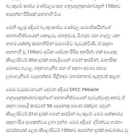
බැංකුවේ කාර්ය මණ්ඩලය සහ ගනුදෙනුකාරභවතුන් 150කට
ආසන්න පිරිසක් සහභාගී විය.
මෙහි පළමු අදියර බැංකු කාර්ය මණ්ඩල සාමාජිකයින්ගේ
සහභාගීත්වයෙන් කොළඹ, මහනුවර, මීගමුව සහ ගාල්ල යන
නගර කේන්ද්‍ර කරගනිමින් සමගාමීව පැවැත්විණි. ඒ සඳහා
සහභාගී වූ 100කට අධික සේවක පිරිස අතරින්, එක් අයෙකු
කිලෝමීටර් 20ක දුරක් පාපැදියෙන් ගමන් කරමින්, මානසික
සෞඛ්‍ය ගැටලු හඳුනාගැනීම සහ ඒ සඳහා අවශ්‍ය සහය
ලබාගැනීමේ වැදගත්කම පිළිබඳව මහජනතාව දැනුවත් කළහ.
මෙම වැඩසටහනේ දෙවන අදියර DFCC Pinnacle
ගනුදෙනුකාරභවතුන්ගේ සහභාගීත්වයෙන් පැවැත්වුණු අතර, ඒ
සඳහා පාපැදි කරුවන් 50 දෙනෙකු පමණ එක්වූහ. ඔවුන්
කිලෝමීටර් 21ක දුරක් ගමන් කරමින් බැංකුවේ මෙම සත්කාරය
සඳහා සිය දායකත්වය ලබා දුන්හ. මෙම අදියර ද්විත්වය හරහා
සමස්තයක් ලෙස කිලෝමීටර් 100කට ආසන්න දුරක් ආවරණය වූ