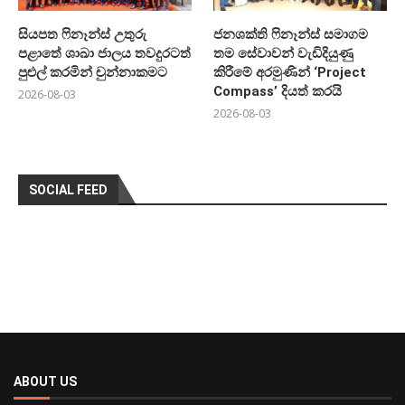
සියපත ෆිනෑන්ස් උතුරු
ජනශක්ති ෆිනෑන්ස් සමාගම
පළාතේ ශාඛා ජාලය තවදුරටත්
තම සේවාවන් වැඩිදියුණු
පුළුල් කරමින් චුන්නාකමට
කිරීමේ අරමුණින් ‘Project
Compass’ දියත් කරයි
2026-08-03
2026-08-03
SOCIAL FEED
ABOUT US