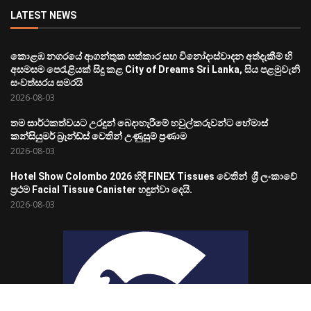
LATEST NEWS
කොළඹ නගරයේ ආගන්තුක සත්කාර සහ විනෝදාස්වාදන අත්දැකීම් හි
අසමසම පෙරැළියක් සිදු කළ City of Dreams Sri Lanka, සිය පළමුවැනි
සංවත්සරය සමරයි
2026-08-03
තම සාර්ථකත්වයට උරදුන් බෙදාහැරීමේ හවුල්කරුවන්ට හේමාස්
කන්සියුමර් බ්‍රෑන්ඩ්ස් වෙතින් උණුසුම් ප්‍රණාම
2026-08-03
Hotel Show Colombo 2026 හිදී FINEX Tissues වෙතින් ශ්‍රී ලංකාවේ
ප්‍රථම Facial Tissue Canister හඳුන්වා දෙයි.
2026-08-03