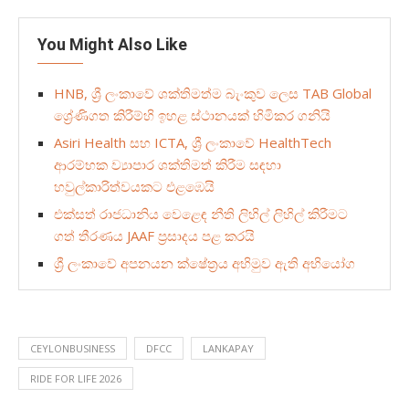
You Might Also Like
HNB, ශ්‍රී ලංකාවේ ශක්තිමත්ම බැංකුව ලෙස TAB Global
ශ්‍රේණිගත කිරීම්හි ඉහළ ස්ථානයක් හිමිකර ගනියි
Asiri Health සහ ICTA, ශ්‍රී ලංකාවේ HealthTech
ආරම්භක ව්‍යාපාර ශක්තිමත් කිරීම සඳහා
හවුල්කාරිත්වයකට එළඹෙයි
එක්සත් රාජධානිය වෙළෙඳ නීති ලිහිල් ලිහිල් කිරීමට
ගත් තීරණය JAAF ප්‍රසාදය පළ කරයි
ශ්‍රී ලංකාවේ අපනයන ක්ෂේත්‍රය අභිමුව ඇති අභියෝග
CEYLONBUSINESS
DFCC
LANKAPAY
RIDE FOR LIFE 2026