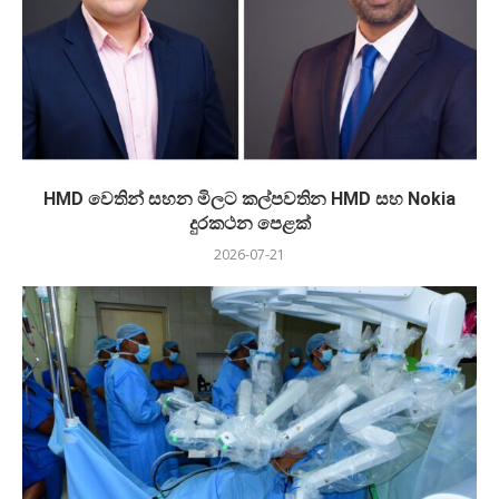
HMD වෙතින් සහන මිලට කල්පවතින HMD සහ Nokia
දුරකථන පෙළක්
2026-07-21