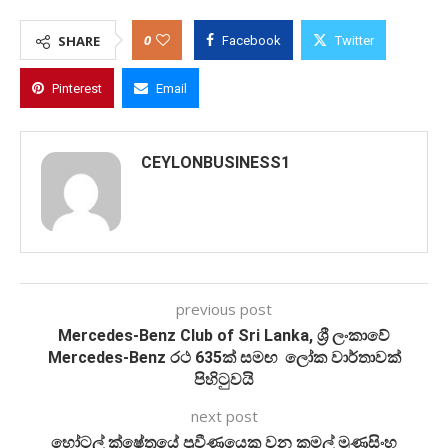
0
SHARE
Facebook
Twitter
Pinterest
Email
CEYLONBUSINESS1
previous post
Mercedes-Benz Club of Sri Lanka, ශ්‍රී ලංකාවේ
Mercedes-Benz රථ 635ක් සමඟ ලෝක වාර්තාවක්
පිහිටුවයි
next post
හෝටල් ක්ෂේත්‍රයේ ප්‍රවීණයෙකු වන කමල් මුණසිංහ