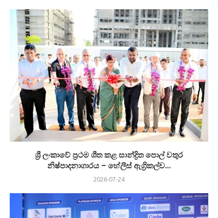
ශ්‍රී ලංකාවේ ප්‍රථම ශීත කළ සාන්ද්‍රිත පොල් වතුර
නිෂ්පාදනාගාරය – හේලීස් ඇග්‍රිකල්ච...
2026-07-24