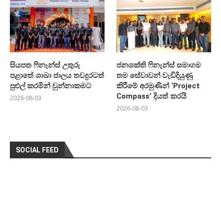
සියපත ෆිනෑන්ස් උතුරු
ජනශක්ති ෆිනෑන්ස් සමාගම
පළාතේ ශාඛා ජාලය තවදුරටත්
තම සේවාවන් වැඩිදියුණු
පුළුල් කරමින් චුන්නාකමට
කිරීමේ අරමුණින් ‘Project
Compass’ දියත් කරයි
2026-08-03
2026-08-03
SOCIAL FEED