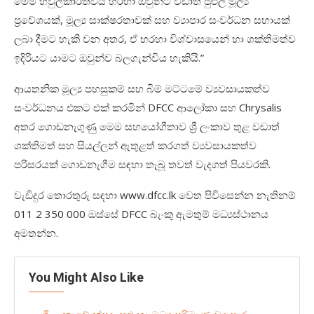
මෙම හවුල්කාරිත්වය හරහා ඔවුන්ට වඩාත් පුළුල් මූල්‍ය
ප්‍රවේශයක්, මූල්‍ය සාක්ෂරතාවක් සහ ව්‍යාපාර සංවර්ධන සහායක්
ලබා දීමට හැකි වන අතර, ඒ හරහා විශ්වාසයෙන් හා ශක්තිමත්ව
ඉදිරියට යාමට ඔවුන්ව බලගැන්විය හැකියි.”
ආයතනික මූල්‍ය පහසුකම් සහ බිම් මට්ටමේ ව්‍යවසායකත්ව
සංවර්ධනය එකට එක් කරමින් DFCC ආලෝකා සහ Chrysalis
අතර ගොඩනැගුණු මෙම සහයෝගීතාව ශ්‍රී ලංකාව තුළ වඩාත්
ශක්තිමත් සහ සියල්ලන් ඇතුළත් කරගත් ව්‍යවසායකත්ව
පරිසරයක් ගොඩනැගීම සඳහා තැබූ තවත් වැදගත් පියවරකි.
වැඩිදුර තොරතුරු සඳහා www.dfcc.lk වෙත පිවිසෙන්න නැතිනම්
011 2 350 000 ඔස්සේ DFCC බැංකු ඇමතුම් මධ්‍යස්ථානය
අමතන්න.
You Might Also Like