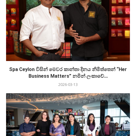
Spa Ceylon විසින් මෙවර කාන්තා දිනය නිමිත්තෙන් “Her
Business Matters” නමින් ලංකාවේ...
2026-03-13