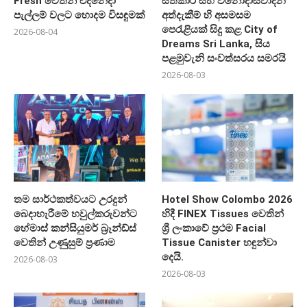
Fresh වෙතින් එදිනෙදා
සත්කාර සහ විනෝදාස්වාදන
පැල්ලම් වලට හොදම විසඳුමක්
අත්දැකීම් හි අසමසම
පෙරැළියක් සිදු කළ City of
2026-08-04
Dreams Sri Lanka, සිය
පළමුවැනි සංවත්සරය සමරයි
2026-08-03
තම සාර්ථකත්වයට උරදුන්
Hotel Show Colombo 2026
බෙදාහැරීමේ හවුල්කරුවන්ට
හිදී FINEX Tissues වෙතින්
හේමාස් කන්සියුමර් බ්‍රෑන්ඩ්ස්
ශ්‍රී ලංකාවේ ප්‍රථම Facial
වෙතින් උණුසුම් ප්‍රණාම
Tissue Canister හඳුන්වා
දෙයි.
2026-08-03
2026-08-03