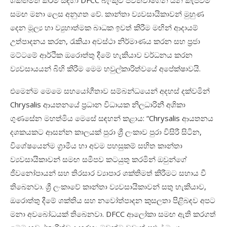
සමඟ මනා ලෙස අනුගත වේ. කාන්තා ව්‍යවසායිකාවන් මුහුණ
දෙන මූල්‍ය හා ව්‍යුහාත්මක බාධක ඉවත් කිරීම මඟින් ආදායම්
උත්පාදනය කරන, රැකියා අවස්ථා නිර්මාණය කරන සහ ප්‍රජා
මට්ටමේ ආර්ථික ඔරොත්තු දීමේ හැකියාව වර්ධනය කරන
ව්‍යවසායයන් බිහි කිරීම මෙම හවුල්කාරිත්වයේ අපේක්ෂාවයි.
එමෙන්ම මෙමෙ සහයෝගීතාව සම්බන්ධයෙන් අදහස් දක්වමින්
Chrysalis ආයතනයේ ප්‍රධාන විධායක නිලධාරිනී අශිකා
ගුණසේන මහත්මිය මෙසේ සඳහන් කළාය: “Chrysalis ආයතනය
දශකයකට ආසන්න කාලයක් පුරා ශ්‍රී ලංකාව පුරා විසිරී සිටින,
විශේෂයෙන්ම ග්‍රාමීය හා අවම පහසුකම් සහිත කාන්තා
ව්‍යවසායිකාවන් සමඟ සමීපව කටයුතු කරමින් ඔවුන්ගේ
ජීවනෝපායන් සහ තිරසාර ව්‍යාපාර ශක්තිමත් කිරීමට සහාය වී
තිබෙනවා. ශ්‍රී ලංකාවේ කාන්තා ව්‍යවසායිකාවන් සතු හැකියාව,
ඔරොත්තු දීමේ ශක්තිය සහ නවෝත්පාදන කුසලතා පිළිබඳව අපට
මනා අවබෝධයක් තිබෙනවා. DFCC ආලෝකා සමඟ ඇති කරගත්