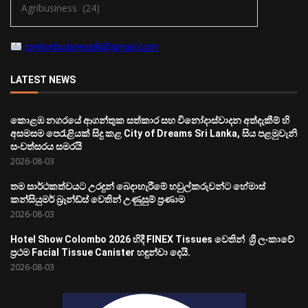
ceylonbusinesslk@gmail.com
LATEST NEWS
කොළඹ නගරයේ ආගන්තුක සත්කාර සහ විනෝදාස්වාදන අත්දැකීම් හි
අසමසම පෙරැළියක් සිදු කළ City of Dreams Sri Lanka, සිය පළමුවැනි
සංවත්සරය සමරයි
2026-08-03
තම සාර්ථකත්වයට උරදුන් බෙදාහැරීමේ හවුල්කරුවන්ට හේමාස්
කන්සියුමර් බ්‍රෑන්ඩ්ස් වෙතින් උණුසුම් ප්‍රණාම
2026-08-03
Hotel Show Colombo 2026 හිදී FINEX Tissues වෙතින් ශ්‍රී ලංකාවේ
ප්‍රථම Facial Tissue Canister හඳුන්වා දෙයි.
2026-08-03