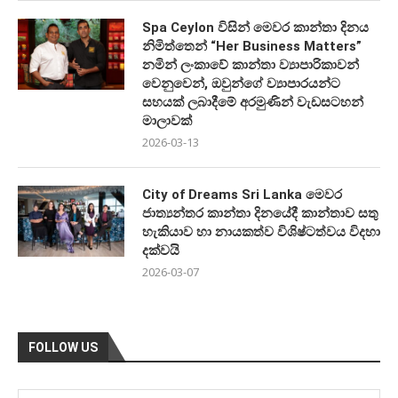
Spa Ceylon විසින් මෙවර කාන්තා දිනය
නිමිත්තෙන් “Her Business Matters”
නමින් ලංකාවේ කාන්තා ව්‍යාපාරිකාවන්
වෙනුවෙන්, ඔවුන්ගේ ව්‍යාපාරයන්ට
සහයක් ලබාදීමේ අරමුණින් වැඩසටහන්
මාලාවක්
2026-03-13
City of Dreams Sri Lanka මෙවර
ජාත්‍යන්තර කාන්තා දිනයේදී කාන්තාව සතු
හැකියාව හා නායකත්ව විශිෂ්ටත්වය විදහා
දක්වයි
2026-03-07
FOLLOW US