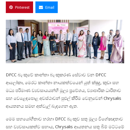
Pinterest
Email
DFCC බැංකුවේ කාන්තා බැංකුකරණ සේවාව වන DFCC
ආලෝකා, මෙරට කාන්තා නායකත්වයෙන් යුත් ක්ෂුද්‍ර, කුඩා සහ
මධ්‍ය පරිමාණ ව්‍යවසායයන්හි මූල්‍ය ප්‍රවේශය, ව්‍යාපාරික ධාරිතාව
සහ වෙළෙඳපොළ අවස්ථාවන් පුළුල් කිරීම වෙනුවෙන් Chrysalis
ආයතනය සමඟ අත්වැල් බැඳගෙන ඇත.
මෙම සහයෝගීතාව හරහා DFCC බැංකුව සතු මූල්‍ය විශේෂඥතාව
සහ ව්‍යවසායකත්ව සහාය, Chrysalis ආයතනය සතු බිම් මට්ටමේ