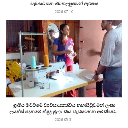
වැඩසටහන මඩකලපුවෙන් ඇරඹේ
2026-07-10
ග්‍රාමීය මට්ටමේ ව්‍යවසායකත්වය නඟාසිටුවමින් ලංකා
ලයන්ස් පදනමේ ක්ෂුද්‍ර මූල්‍ය ණය වැඩසටහන අඛණ්ඩව...
2026-05-31