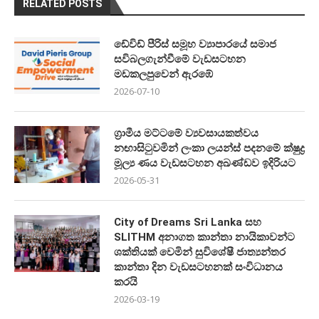
RELATED POSTS
ඩේවිඩ් පීරිස් සමූහ ව්‍යාපාරයේ සමාජ
සවිබලගැන්වීමේ වැඩසටහන
මඩකලපුවෙන් ඇරඹේ
2026-07-10
ග්‍රාමීය මට්ටමේ ව්‍යවසායකත්වය
නඟාසිටුවමින් ලංකා ලයන්ස් පදනමේ ක්ෂුද්‍ර
මූල්‍ය ණය වැඩසටහන අඛණ්ඩව ඉදිරියට
2026-05-31
City of Dreams Sri Lanka සහ
SLITHM අනාගත කාන්තා නායිකාවන්ට
ශක්තියක් වෙමින් සුවිශේෂී ජාත්‍යන්තර
කාන්තා දින වැඩසටහනක් සංවිධානය
කරයි
2026-03-19