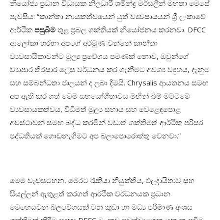
නියෝජ්‍ය ප්‍රධාන විධායක නිලධාරී ශමින්ද්‍ර මර්සලීන් මහතා මෙසේ
පැවසීය: “කාන්තා නායකත්වයෙන් යුත් ව්‍යවසායයන් ශ්‍රී ලංකාවේ
ආර්ථික
පසුබිම
තුළ ප්‍රබල ශක්තියක් නියෝජනය කරනවා. DFCC
ආලෝකා හරහා අපගේ අරමුණ වන්නේ කාන්තා
ව්‍යවසායිකාවන්ට මූල්‍ය ප්‍රවේශය පමණක් නොව, ඔවුන්ගේ
ව්‍යාපාර තිරසාර ලෙස වර්ධනය කර ගැනීමට අවශ්‍ය ව්‍යුහය, දැනුම
සහ සම්බන්ධතා ජාලයන් ද ලබා දීමයි. Chrysalis ආයතනය සමඟ
අප ඇති කර ගත් මෙම සහයෝගීතාවය මඟින් බිම් මට්ටමේ
ව්‍යවසායකත්වය, විධිමත් මූල්‍ය සහාය සහ වෙළෙඳපොළ
අවස්ථාවන් සමඟ බද්ධ කරමින් වඩාත් ශක්තිමත් ආර්ථික පරිසර
පද්ධතියක් ගොඩනැගීමට අප බලාපොරොත්තු වෙනවා.”
මෙම වැඩසටහන, මෙරට රැකියා නියුක්තිය, ඵලදායිතාව සහ
සියල්ලන් ඇතුළත් කරගත් ආර්ථික වර්ධනයක ප්‍රධාන
මෙහෙයවන බලවේගයක් වන කුඩා හා මධ්‍ය පරිමාණ අංශය
ශක්තිමත් කිරීම සඳහා DFCC බැංකුව පවත්වාගෙන යන කැපවීම