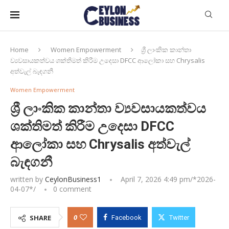
Home
Women Empowerment
ශ්‍රී ලාංකික කාන්තා
ව්‍යවසායකත්වය ශක්තිමත් කිරීම උදෙසා DFCC ආලෝකා සහ Chrysalis
අත්වැල් බැඳගනී
Women Empowerment
ශ්‍රී ලාංකික කාන්තා ව්‍යවසායකත්වය
ශක්තිමත් කිරීම උදෙසා DFCC
ආලෝකා සහ Chrysalis අත්වැල්
බැඳගනී
written by
CeylonBusiness1
April 7, 2026 4:49 pm/*
2026-
04-07
*/
0 comment
0
SHARE
Facebook
Twitter