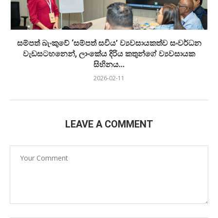
සම්පත් බැංකුවේ ‘සම්පත් සවිය’ ව්‍යවසායකත්ව සංවර්ධන
වැඩසටහනෙන්, ලාංකේය දිරිය කතුන්ගේ ව්‍යවසායක
සිහිනය...
2026-02-11
LEAVE A COMMENT