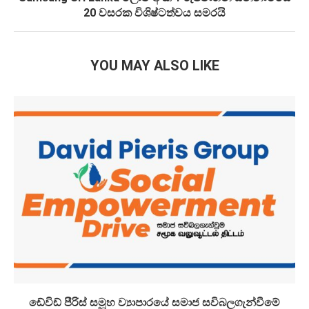
20 වසරක විශිෂ්ටත්වය සමරයි
YOU MAY ALSO LIKE
ඩේවිඩ් පීරිස් සමූහ ව්‍යාපාරයේ සමාජ සවිබලගැන්වීමේ