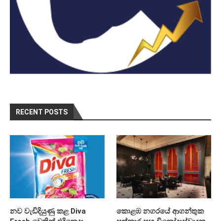
RECENT POSTS
නව වැඩිදියුණු කළ Diva
කොළඹ නගරයේ ආගන්තුක