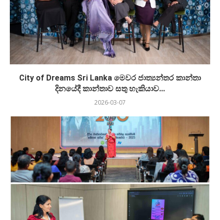
City of Dreams Sri Lanka මෙවර ජාත්‍යන්තර කාන්තා
දිනයේදී කාන්තාව සතු හැකියාව...
2026-03-07