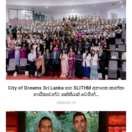
City of Dreams Sri Lanka සහ SLITHM අනාගත කාන්තා
නායිකාවන්ට ශක්තියක් වෙමින්...
2026-03-19