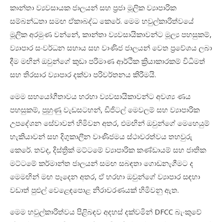
කාන්තා ව්‍යවසායක ජාලයන් සහ ප්‍රජා මූලික ව්‍යාපාරික
සම්බන්ධතා සමඟ ඒකාබද්ධ කෙරේ. මෙම හවුල්කාරිත්වයේ
මූලික අරමුණ වන්නේ, කාන්තා ව්‍යවසායිකාවන්ට මූල්‍ය පහසුකම්,
ව්‍යාපාර සංවර්ධන සහාය සහ වාණිජ ජාලයන් වෙත ප්‍රවේශය ලබා
දීම මඟින් ඔවුන්ගේ කුඩා පරිමාණ ආර්ථික ක්‍රියාකාරකම් විධිමත්
සහ තිරසාර ව්‍යාපාර දක්වා පරිවර්තනය කිරීමයි.
මෙම සහයෝගීතාවය හරහා ව්‍යවසායිකාවන්ට අවශ්‍ය ණය
පහසුකම්, පුහුණු වැඩසටහන්, ඩිජිටල් මෙවලම් සහ ව්‍යාපාරික
උපදේශන සේවාවන් හිමිවන අතර, එමඟින් ඔවුන්ගේ මෙහෙයුම්
හැකියාවන් සහ දිගුකාලීන වාණිජමය ස්ථාවරත්වය තහවුරු
කෙරේ. තවද, දිස්ත්‍රික් මට්ටමේ ව්‍යාපාරික කණ්ඩායම් සහ ජාතික
මට්ටමේ කර්මාන්ත ජාලයන් සමඟ සබඳතා ගොඩනැගීමට ද
මෙමඟින් මඟ පෑදෙන අතර, ඒ හරහා ඔවුන්ගේ ව්‍යාපාර සඳහා
වඩාත් පුළුල් වෙළෙඳපොළ නිරාවරණයක් හිමිවනු ඇත.
මෙම හවුල්කාරිත්වය පිළිබඳව අදහස් දක්වමින් DFCC බැංකුවේ