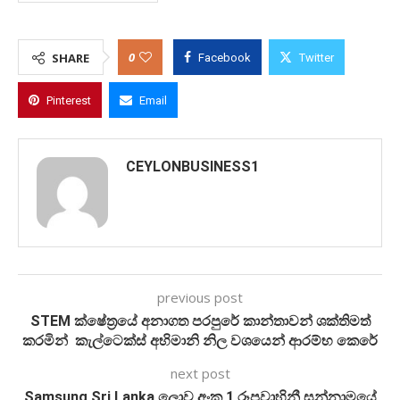
0
SHARE
Facebook
Twitter
Pinterest
Email
CEYLONBUSINESS1
previous post
STEM ක්ෂේත්‍රයේ අනාගත පරපුරේ කාන්තාවන් ශක්තිමත්
කරමින් කැල්ටෙක්ස් අභිමානි නිල වශයෙන් ආරම්භ කෙරේ
next post
Samsung Sri Lanka ලොව අංක 1 රූපවාහිනී සන්නාමයේ