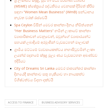
ශ්‍රී ලංකාවේ ක්ෂුද්‍ර, සුළු හා මධ්‍ය පරිමාණ ව්‍යාපාර
(MSME) ක්ෂේත්‍රයේ පද්ධතිමය වෙනසක් දිරිමත් කිරීම
සඳහා “Women Mean Business” (WmB) සන්ධානය
නැවත වරක් රැස්වෙයි
Spa Ceylon විසින් මෙවර කාන්තා දිනය නිමිත්තෙන්
“Her Business Matters” නමින් ලංකාවේ කාන්තා
ව්‍යාපාරිකාවන් වෙනුවෙන්, ඔවුන්ගේ ව්‍යාපාරයන්ට
සහයක් ලබාදීමේ අරමුණින් වැඩසටහන් මාලාවක්
ග්‍රාමීය මට්ටමේ ව්‍යවසායකත්වය නඟාසිටුවමින් ලංකා
ලයන්ස් පදනමේ ක්ෂුද්‍ර මූල්‍ය ණය වැඩසටහන අඛණ්ඩව
ඉදිරියට
City of Dreams Sri Lanka මෙවර ජාත්‍යන්තර කාන්තා
දිනයේදී කාන්තාව සතු හැකියාව හා නායකත්ව
විශිෂ්ටත්වය විදහා දක්වයි
ACCESS TO FINANCE
BUSINESS ADVISORY SERVICES