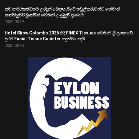
තම සාර්ථකත්වයට උරදුන් බෙදාහැරීමේ හවුල්කරුවන්ට හේමාස්
කන්සියුමර් බ්‍රෑන්ඩ්ස් වෙතින් උණුසුම් ප්‍රණාම
2026-08-03
Hotel Show Colombo 2026 හිදී FINEX Tissues වෙතින් ශ්‍රී ලංකාවේ
ප්‍රථම Facial Tissue Canister හඳුන්වා දෙයි.
2026-08-03