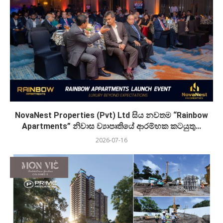
NovaNest Properties (Pvt) Ltd සිය නවතම “Rainbow
Apartments” නිවාස ව්‍යාපෘතියේ ආරම්භක කටයුතු...
2026-07-16