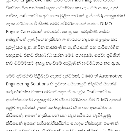
විශ්වාසනීය නාමයක් ලෙස පවත්වාගෙන ආ මෙම අංශය, දැන්
නවීන, පාරිභෝගික අවශ්‍යතා මූලික කරගත් ඉංජිනේරු පහසුකමක්
ලෙස වර්ධනය වී තිබේ. මෙම පරිවර්තනයත් සමඟ, DIMO
Engine Care වඩාත් වේගවත්, පහසු සහ සම්පූර්ණ සේවා
අත්දැකීමක් ලබාදීමට හැකිවන ආකාරයට නැවත සැලසුම් කර
පුළුල් කර ඇත. නවීන තාක්ෂණික හැකියාවන් සහ පාරිභෝගික
පහසුකම් එකට ඒකාබද්ධ කරන මෙම පහසුකම, සේවා ප්‍රමිතීන්
නව මට්ටමකට ඉහළ නැංවීමේ අරමුණින් සංවර්ධනය කර ඇත.
මෙම අවස්ථාව පිළිබඳව අදහස් දක්වමින්, DIMO හි Automotive
Engineering Solutions හි ප්‍රධාන මෙහෙයුම් නිලධාරී මහේෂ්
කරුණාරත්න මහතා මෙසේ සඳහන් කළේය. “පාරිභෝගික
අපේක්ෂාවන්ට අනුකූලව අඛණ්ඩව වර්ධනය වීම DIMO අපගේ
ප්‍රමුඛ කැපවීමක්. උසස් යන්ත්‍රෝපකරණ සඳහා ආයෝජනය
කිරීමෙන්, අපගේ හැකියාවන් සහ වැඩ පරිසරය වැඩිදියුණු
කිරීමෙන් අපගේ පාරිභෝගිකයින්ට හොඳම නිෂ්පාදන පමණක්