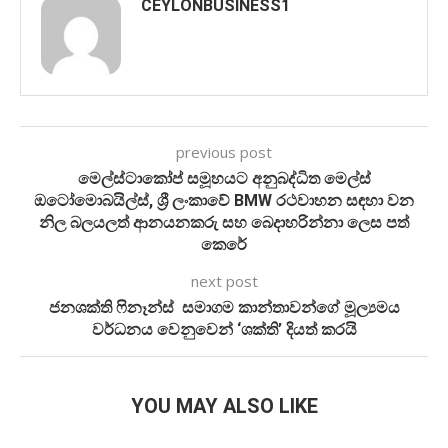
CEYLONBUSINESS1
previous post
මෙල්ස්ටාකෝප් සමූහයට අනුබද්ධිත මෙල්ස්
ඔටෝමොබයිල්ස්, ශ්‍රී ලංකාවේ BMW රථවාහන සඳහා වන
නිල බලයලත් ආනයනකරු සහ බෙදාහරින්නා ලෙස පත්
කෙරේ
next post
ජනශක්ති ෆිනෑන්ස් සමාගම කාන්තාවන්ගේ මූල්‍යමය
වර්ධනය වෙනුවෙන් ‘ශක්ති’ දියත් කරයි
YOU MAY ALSO LIKE