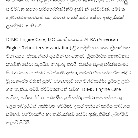
නැංවීමත් සමඟ හැරවුම් කාලය ද වේගවත් කර ඇත. මෙම සියලු
සංවර්ධන හරහා පාරිභෝගිකයින්ට ඉක්මන් සේවාවක්, සම්මත
ගුණාත්මකභාවයක් සහ වඩාත් වෘත්තීයමය සේවා අත්දැකීමක්
ලබාදීමට හැකි වේ.
DIMO Engine Care, ISO සහතිකය සහ AERA (American
Engine Rebuilders Association) ලියාපදිංචිය යටතේ ක්‍රියාත්මක
වන අතර, ජාත්‍යන්තර ප්‍රමිතීන් හා හොඳම ක්‍රියාමාර්ග අනුගමනය
කරමින් සේවා සැපයීම තහවුරු කරයි. එසේම පළමු පරීක්ෂණයේ
සිට අවසාන තත්ත්ව පරීක්ෂණ දක්වා, සම්පූර්ණයෙන්ම ඒකාබද්ධ
වූ සැකැස්ම මඟින් සුමට මෙහෙයුම් සහ විශ්වාසනීය ප්‍රථිපල ලබා
ගත හැකිය. මෙම පරිවර්තනයත් සමඟ, DIMO Engine Care
නවීන, පාරිභෝගික-කේන්ද්‍රීය ඉංජිනේරු සේවා සපයන්නෙකු
ලෙස තවදුරටත් ශක්තිමත් වෙමින්, උසස් එන්ජින් කාර්ය සාධනය
සමඟම විශ්වාසනීය හා කාර්යක්ෂම සේවා අත්දැකීමක් ලබාදීමට
කැපවී සිටියි.