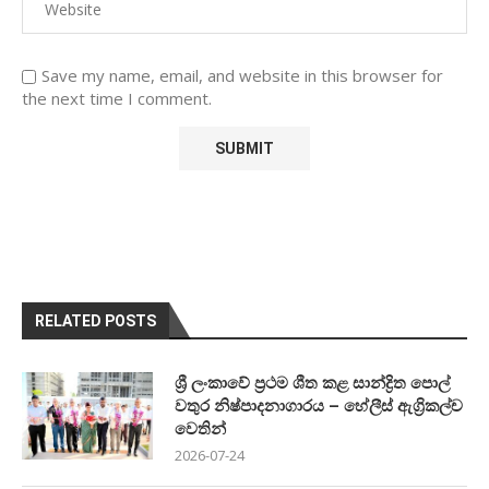
Save my name, email, and website in this browser for
the next time I comment.
RELATED POSTS
ශ්‍රී ලංකාවේ ප්‍රථම ශීත කළ සාන්ද්‍රිත පොල්
වතුර නිෂ්පාදනාගාරය – හේලීස් ඇග්‍රිකල්ච
වෙතින්
2026-07-24