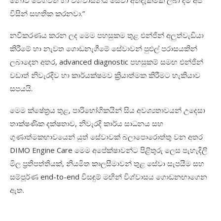
නොව වේගවත් හා විශ්වාසනීය සේවා අත්දැකීමක් ලබා දීම අප
විසින් සහතික කරනවා.”
නවීකරණය කරන ලද මෙම පහසුකම තුළ එන්ජින් අලුත්වැඩියා
කිරීමේ හා නැවත ගොඩනැගීමේ සේවාවන් පුළුල් පරාසයකින්
ලබාදෙන අතර, advanced diagnostic පහසුකම් සමඟ එන්ජින්
වඩාත් නිවැරදිව හා කාර්යක්ෂමව ක්‍රියාත්මක කිරීමට හැකියාව
සපයයි.
මෙම ක්ෂේත්‍රය තුළ, පාරිභෝගිකයින් සිය අවශ්‍යතාවයන් උදෙසා
තාක්ෂණික දක්ෂතාව, නිවැරදි කාර්ය සාධනය සහ
ගුණාත්මකභාවයෙන් යුත් සේවාවක් බලාපොරොත්තු වන අතර
DIMO Engine Care මෙම අපේක්ෂාවන්ට පිළිතුරු ලෙස පැහැදිලි
මිල ප්‍රතිපත්තියක්, නියමිත කාලසීමාවන් තුළ සේවා සැපයීම සහ
සම්පූර්ණ end-to-end විසඳුම් මඟින් විශ්වාසය ගොඩනඟාගෙන
ඇත.