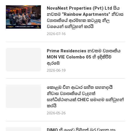
NovaNest Properties (Pvt) Ltd සිය
නවතම “Rainbow Apartments” නිවාස
ව්‍යාපෘතියේ ආරම්භක කටයුතු නිල
වශයෙන් සනිටුහන් කරයි
2026-07-16
Prime Residencies නවතම ව්‍යාපෘතිය
MON VIE Colombo 05 හි ඉදිකිරීම්
ඇරඹේ
2026-06-19
කොළඹ චීන ආධාර සහිත සහනදායී
නිවාස ව්‍යාපෘතියේ වැදගත්
සන්ධිස්ථානයක් CHEC සමාගම සනිටුහන්
කරයි
2026-05-26
DIMO හි ලොව පිළිගත් බර වාහන හා