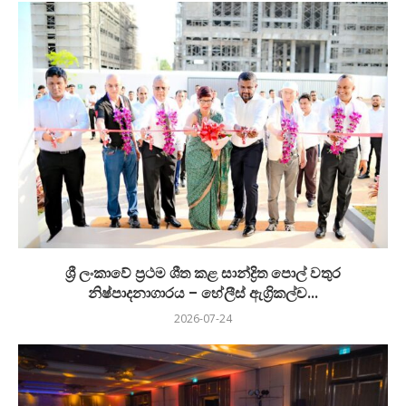
ශ්‍රී ලංකාවේ ප්‍රථම ශීත කළ සාන්ද්‍රිත පොල් වතුර
නිෂ්පාදනාගාරය – හේලීස් ඇග්‍රිකල්ච...
2026-07-24