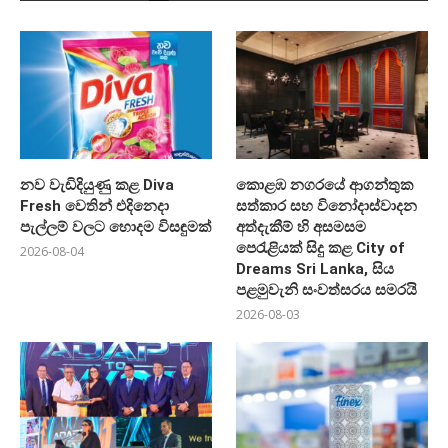
නව වැඩිදියුණු කළ Diva
කොළඹ නගරයේ ආගන්තුක
Fresh වෙතින් එදිනෙදා
සත්කාර සහ විනෝදාස්වාදන
පැල්ලම් වලට හොදම විසඳුමක්
අත්දැකීම් හි අසමසම
පෙරැළියක් සිදු කළ City of
2026-08-04
Dreams Sri Lanka, සිය
පළමුවැනි සංවත්සරය සමරයි
2026-08-03