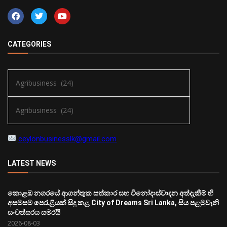
CATEGORIES
ceylonbusinesslk@gmail.com
LATEST NEWS
කොළඹ නගරයේ ආගන්තුක සත්කාර සහ විනෝදාස්වාදන අත්දැකීම් හි
අසමසම පෙරැළියක් සිදු කළ City of Dreams Sri Lanka, සිය පළමුවැනි
සංවත්සරය සමරයි
2026-08-03