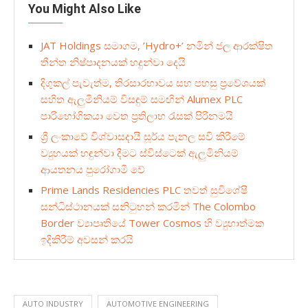
You Might Also Like
JAT Holdings සමාගම, ’Hydro+’ නමින් ජල ආරක්ෂිත
තීන්ත නිෂ්පාදනයක් හදුන්වා දෙයි
දිගුකල් පැවැත්ම, තිරසාරභාවය සහ පහසු ප්‍රවේශයක්
සහිත ඇලුමිනියම් විසඳුම් සමඟින් Alumex PLC
පාරිභෝගිකයා වෙත ප්‍රතිලාභ රැසක් පිරිනමයි
ශ්‍රී ලංකාවේ විශ්වාසදායී සූර්ය පැනල සවි කිරීමේ
ව්‍යුහයක් හඳුන්වා දීමට ස්විස්ටෙක් ඇලුමිනියම්
ආයතනය පුරෝගාමී වේ
Prime Lands Residencies PLC තවත් සුවිශේෂී
සන්ධිස්ථානයක් සනිටුහන් කරමින් The Colombo
Border ව්‍යාපෘතියේ Tower Cosmos හි ව්‍යුහාත්මක
ඉදිකිරීම් අවසන් කරයි
AUTO INDUSTRY
AUTOMOTIVE ENGINEERING