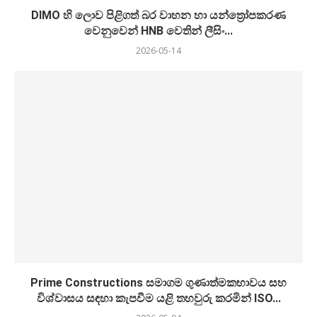
DIMO හි ලොව පිළිගත් බර වාහන හා යන්ත්‍රෝපකරණ
වෙනුවෙන් HNB වෙතින් ලීසිං...
2026-05-14
Prime Constructions සමාගම ගුණාත්මකභාවය සහ
විශ්වාසය සඳහා කැපවීම යළි තහවුරු කරමින් ISO...