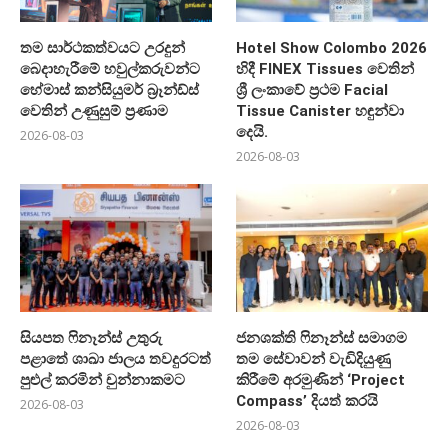
තම සාර්ථකත්වයට උරදුන්
Hotel Show Colombo 2026
බෙදාහැරීමේ හවුල්කරුවන්ට
හිදී FINEX Tissues වෙතින්
හේමාස් කන්සියුමර් බ්‍රෑන්ඩ්ස්
ශ්‍රී ලංකාවේ ප්‍රථම Facial
වෙතින් උණුසුම් ප්‍රණාම
Tissue Canister හඳුන්වා
දෙයි.
2026-08-03
2026-08-03
සියපත ෆිනෑන්ස් උතුරු
ජනශක්ති ෆිනෑන්ස් සමාගම
පළාතේ ශාඛා ජාලය තවදුරටත්
තම සේවාවන් වැඩිදියුණු
පුළුල් කරමින් චුන්නාකමට
කිරීමේ අරමුණින් ‘Project
Compass’ දියත් කරයි
2026-08-03
2026-08-03