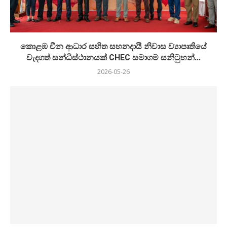
කොළඹ චීන ආධාර සහිත සහනදායී නිවාස ව්‍යාපෘතියේ
වැදගත් සන්ධිස්ථානයක් CHEC සමාගම සනිටුහන්...
2026-05-26