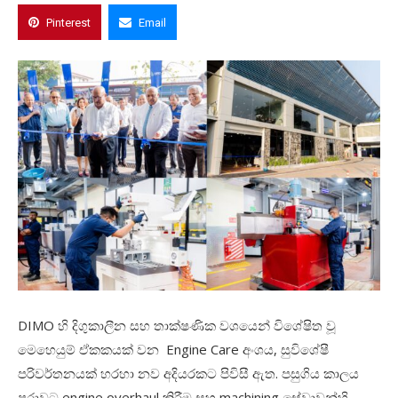
Pinterest
Email
DIMO හි දිගුකාලීන සහ තාක්ෂණික වශයෙන් විශේෂිත වූ
මෙහෙයුම් ඒකකයක් වන Engine Care අංශය, සුවිශේෂී
පරිවර්තනයක් හරහා නව අදියරකට පිවිසී ඇත. පසුගිය කාලය
පුරාවට engine overhaul කිරීම සහ machining සේවාවන්හි