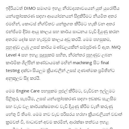
ඉදිරියටත් DIMO සමාගම ඉහළ නිරවද්‍යතාවයෙන් යුත් යුරෝපීය
යන්ත්‍රෝපකරණ සඳහා ආයෝජනයන් සිදුකිරීමට නියමිත අතර
එමඟින්, කොටස් නිශ්චිතව යන්ත්‍රගත කිරීමට හැකි වන අතර
එන්ජිමේ දීර්ඝ ආයු කාලය සහ කාර්ය සාධනය වැඩි දියුණු කරන
අතරම දෝෂ සහ හැරවුම් කාලය අඩු කරයි. මෙම පහසුකම,
පුහුණුව ලැබූ උසස් කාර්ය මණ්ඩලයකින් සම්පූර්ණ වී ඇත. NVQ
Level 4 සහ ඉහළ සුදුසුකම් සහිත, නිරන්තර පුහුණුව ලබන
කාර්මික ශිල්පීන් කණ්ඩායමක් මඟින් machining සිට final
testing දක්වා සියලුම ක්‍රියාවලීන් උසස් ගුණාත්මක ප්‍රමිතීන්ට
අනුකූලව සිදු කරයි.
මෙම Engine Care පහසුකම පුළුල් කිරීමට, වැඩිවන ඉල්ලුමට
පිළිතුරු සැපයීම, උසස් යන්ත්‍රෝපකරණ සඳහා ඉඩකඩ සැලසීම
සහ වැඩ වල කාර්යක්ෂමතාව වැඩි දියුණු කිරීම වැනි කරුණු
හේතු වී තිබේ. මෙම නව වැඩ පරිසරය හරහා ක්‍රියාවලියන් වඩාත්
ක්‍රමවත් වී, බාධාවන් අවම කරමින්, ආරක්ෂා තත්වය ඉහළ