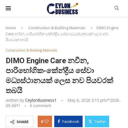
Home
Construction & Building Materials
DIMO Engine
Care නවීන, පාරිභෝගික-කේන්ද්‍රීය සේවා මධ්‍යස්ථානයක් ලෙස නව
පියවරක් තබයි
Construction & Building Materials
DIMO Engine Care නවීන,
පාරිභෝගික-කේන්ද්‍රීය සේවා
මධ්‍යස්ථානයක් ලෙස නව පියවරක්
තබයි
written by
CeylonBusiness1
May 6, 2026 3:15 pm/*
2026-
05-06
*/
0 comment
0
SHARE
Facebook
Twitter