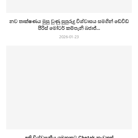
නව තාක්ෂණය මුසු වුණු සුපුරුදු විශ්වාසය සමගින් ඩේවිඩ්
පීරිස් මෝටර් කම්පැනි බජාජ්...
2026-01-23
අති විශ්වසනීය ගමනකට Chetak නැවතත්