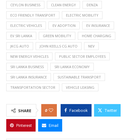
CEYLON BUSINESS
CLEAN ENERGY
DENZA
ECO FRIENDLY TRANSPORT
ELECTRIC MOBILITY
ELECTRIC VEHICLES
EV ADOPTION
EV INSURANCE
EV SRI LANKA
GREEN MOBILITY
HOME CHARGING
JKCG AUTO
JOHN KEELLS CG AUTO
NEV
NEW ENERGY VEHICLES
PUBLIC SECTOR EMPLOYEES
SRI LANKA BUSINESS
SRI LANKA ECONOMY
SRI LANKA INSURANCE
SUSTAINABLE TRANSPORT
TRANSPORTATION SECTOR
VEHICLE LEASING
0
SHARE
Facebook
Twitter
Pinterest
Email