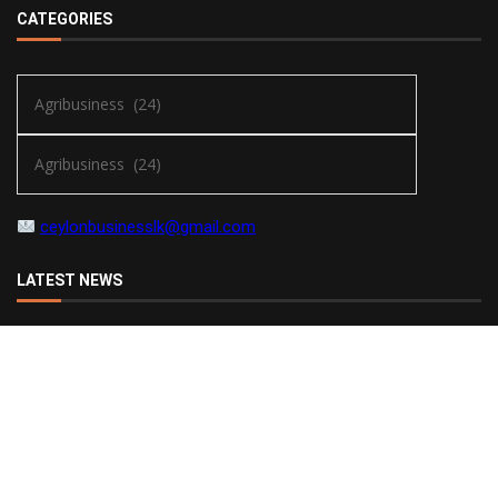
CATEGORIES
ceylonbusinesslk@gmail.com
LATEST NEWS
කොළඹ නගරයේ ආගන්තුක සත්කාර සහ විනෝදාස්වාදන අත්දැකීම් හි
අසමසම පෙරැළියක් සිදු කළ City of Dreams Sri Lanka, සිය පළමුවැනි
සංවත්සරය සමරයි
2026-08-03
තම සාර්ථකත්වයට උරදුන් බෙදාහැරීමේ හවුල්කරුවන්ට හේමාස්
කන්සියුමර් බ්‍රෑන්ඩ්ස් වෙතින් උණුසුම් ප්‍රණාම
2026-08-03