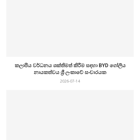
කලාපීය වර්ධනය ශක්තිමත් කිරීම සඳහා BYD ගෝලීය
නායකත්වය ශ්‍රී ලංකාවේ සංචාරයක
2026-07-14