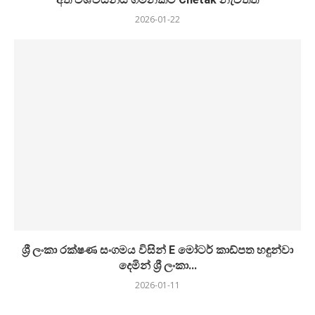
2026-01-22
ශ්‍රී ලංකා රක්ෂණ සංගමය විසින් E මෝටර් කාඩ්පත හඳුන්වා
දෙමින් ශ්‍රී ලංකා...
2026-01-11