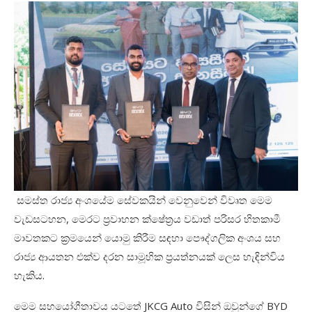
සමස්ත රාජ්‍ය අංශයේම සේවකයින් වෙනුවෙන් විවෘත මෙම
වැඩසටහන
,
මෙරට ප්‍රවාහන ක්ෂේත්‍රය වඩාත් පරිසර හිතකාමී
මාවතකට ක්‍රමයෙන් යොමු කිරීම සඳහා පෞද්ගලික අංශය සහ
රාජ්‍ය ආයතන එක්ව දරන සාමූහික ප්‍රයත්නයක් ලෙස හැඳින්විය
හැකිය.
මෙම සහයෝගීතාවය යටතේ
JKCG Auto
විසින් ඔවුන්ගේ
BYD