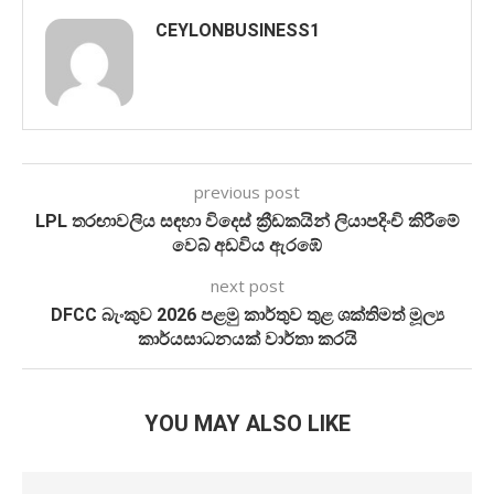
CEYLONBUSINESS1
previous post
LPL තරඟාවලිය සඳහා විදෙස් ක්‍රීඩකයින් ලියාපදිංචි කිරීමේ
වෙබ් අඩවිය ඇරඹේ
next post
DFCC බැංකුව 2026 පළමු කාර්තුව තුළ ශක්තිමත් මූල්‍ය
කාර්යසාධනයක් වාර්තා කරයි
YOU MAY ALSO LIKE