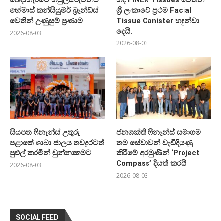
හේමාස් කන්සියුමර් බ්‍රෑන්ඩ්ස්
ශ්‍රී ලංකාවේ ප්‍රථම Facial
වෙතින් උණුසුම් ප්‍රණාම
Tissue Canister හඳුන්වා
දෙයි.
2026-08-03
2026-08-03
සියපත ෆිනෑන්ස් උතුරු
ජනශක්ති ෆිනෑන්ස් සමාගම
පළාතේ ශාඛා ජාලය තවදුරටත්
තම සේවාවන් වැඩිදියුණු
පුළුල් කරමින් චුන්නාකමට
කිරීමේ අරමුණින් ‘Project
Compass’ දියත් කරයි
2026-08-03
2026-08-03
SOCIAL FEED