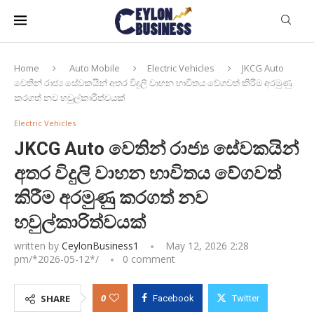
Home
Auto Mobile
Electric Vehicles
JKCG Auto
වෙතින් රාජ්‍ය සේවකයින් අතර විදුලි වාහන භාවිතය වේගවත් කිරීම අරමුණු
කරගත් නව හවුල්කාරිත්වයක්
Electric Vehicles
JKCG Auto වෙතින් රාජ්‍ය සේවකයින්
අතර විදුලි වාහන භාවිතය වේගවත්
කිරීම අරමුණු කරගත් නව
හවුල්කාරිත්වයක්
written by
CeylonBusiness1
May 12, 2026 2:28
pm/*
2026-05-12
*/
0 comment
0
SHARE
Facebook
Twitter