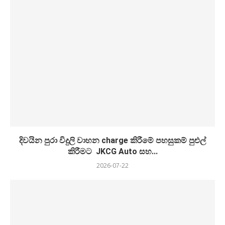
දිවයින පුරා විදුලි වාහන charge කිරීමේ පහසුකම් පුළුල්
කිරීමට JKCG Auto සහ...
2026-07-22