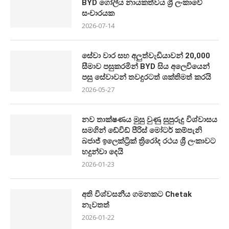
BYD ගෝලීය නායකත්වය ශ්‍රී ලංකාවේ
සංචාරයක
2026-07-14
සේවා වාර සහ අලුත්වැඩියාවන් 20,000
සීමාව පසුකරමින් BYD සිය අලෙවියෙන්
පසු සේවාවන් තවදුරටත් ශක්තිමත් කරයි
2026-05-27
නව තාක්ෂණය මුසු වුණු සුපුරුදු විශ්වාසය
සමගින් ඩේවිඩ් පීරිස් මෝටර් කම්පැනි
බජාජ් ඉලෙක්ට්‍රික් ත්‍රිරෝද රථය ශ්‍රී ලංකාවට
හදුන්වා දෙයි
2026-01-23
අති විශ්වසනීය ගමනකට Chetak
නැවතත්
2026-01-22