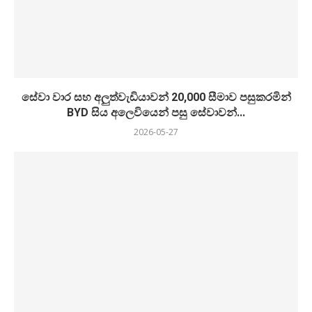
සේවා වාර සහ අලුත්වැඩියාවන් 20,000 සීමාව පසුකරමින්
BYD සිය අලෙවියෙන් පසු සේවාවන්...
2026-05-27