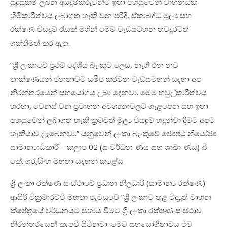
සුදුසුකම් ලබන අයදුම්කරුවන්ට ඉතා පහසුවෙන් වාහනයක
හිමිකාරීත්වය ලබාගත හැකි වන පරිදි
,
ඒකාබද්ධ මූල්‍ය සහ
රක්ෂණ විසඳුම් රැසක් මගින් මෙම වැඩසටහන තවදුරටත්
ශක්තිමත් කර ඇත.
“
ශ්‍රී ලංකාවේ ප්‍රථම දේශීය බැංකුව ලෙස
,
නැගී එන නව
තාක්ෂණයන් ජනතාවට සමීප කරවන වැඩසටහන් සඳහා අප
නිරන්තරයෙන් සහයෝගය ලබා දෙනවා. මෙම හවුල්කාරීත්වය
හරහා
,
වෙනස් වන ප්‍රවාහන අවශ්‍යතාවලට ගැළපෙන සහ ඉතා
පහසුවෙන් ලබාගත හැකි ක්‍රමවත් මූල්‍ය විසඳුම් හඳුන්වා දීමට අපට
හැකියාව ලැබෙනවා.” යනුවෙන් ලංකා බැංකුවේ ජ්‍යෙෂ්ඨ නියෝජ්‍ය
සාමාන්‍යාධිකාරී – කලාප
02 (
සංවර්ධන ණය සහ ශාඛා ණය) බී.
කේ. ගුරුසිංහ මහතා සඳහන් කළේය
.
ශ්‍රී ලංකා රක්ෂණ සංස්ථාවේ ප්‍රධාන නිලධාරී (සාමාන්‍ය රක්ෂණ)
ආසිරි වික්‍රමාරච්චි මහතා පැවසුවේ “ශ්‍රී ලංකාව තුළ විද්‍යුත් වාහන
ක්ෂේත්‍රයේ වර්ධනයට සහාය වීමට ශ්‍රී ලංකා රක්ෂණ සංස්ථාව
නිරන්තරයෙන් කැපවී සිටිනවා
.
මෙම සහයෝගීතාවය එම