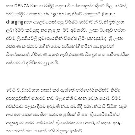
සහ
DENZA
වාහන මාදිලි සඳහා විශේෂ හඳුන්වාදීමේ මිල ගණන්
,
නිවසේදීම වාහනය
charge
කර ගැනීමේ පහසුකම් (
home
charging)
සහ අලෙවියෙන් පසු විශිෂ්ට සේවාවන් වැනි ප්‍රතිලාභ
ලබා දීමට කටයුතු කරනු ඇත. මීට අමතරව
,
ලංකා බැංකුව හරහා
අවම ලියකියවිලි ප්‍රමාණයකින් විශේෂ ලීසිං පහසුකම්ද
,
ශ්‍රී ලංකා
රක්ෂණ සංස්ථාව මගින් මෙම පාරිභෝගිකයින් වෙනුවෙන්
විශේෂයෙන් නිර්මාණය කර ඇති රක්ෂණ විසඳුම් සහ පාරිභෝගික
සේවාවන් ද පිරිනමනු ලබයි.
මෙම වැඩසටහන සකස් කර ඇත්තේ පාරිභෝගිකයින්ට කිසිදු
අපහසුවකින් තොරව නව බලශක්ති වාහන වෙත යොමු වීමට
අවස්ථාව සලසා දීමේ අරමුණින්ය
.
මෙහිදී සම්බන්ධ වී සිටින සෑම
ආයතනයකම පවතින සම්මත ප්‍රතිපත්ති සහ ක්‍රියාපටිපාටීන්ට
අනුකූලව මෙම සේවාවන් ක්‍රියාත්මක වන අතර
,
ඒ සඳහා අදාළ
නියමයන් සහ කොන්දේසි බලපැවැත්වේ.