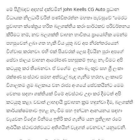
මේ පිළිබඳව අදහස් දක්වමින්
John Keells CG Auto
ප්‍රධාන
විධායක නිලධාරී චරිත් පණ්ඩිතරත්න මහතා පැවසුවේ “මෙරට
ප්‍රවාහන ක්ෂේත්‍රය හරිත බලශක්තිය කරා සාර්ථකව පරිවර්තනය
කිරීමට නම්
,
නව බලශක්ති වාහන භාවිතය ප්‍රායෝගික මෙන්ම
පහසුවෙන් ලබා ගත හැකි විය යුතු බව අප නිරන්තරයෙන්
විශ්වාස කරනවා. එහි එක් පියවරක් ලෙස දිවයින පුරා අපගේ
සේවා ජාලය වාහන ආරෝපණ පහසුකම් ඉහළ නැංවීමට අපි
කටයුතු කර තිබෙනවා. ඒ වගේම ලංකා බැංකුව සහ ශ්‍රී ලංකා
රක්ෂණ සංස්ථාව සමඟ අත්වැල් බැඳ ගැනීම හරහා
,
ලංකාවේ
විශාලතම ශ්‍රම බලකාය වන රාජ්‍ය අංශයේ සේවකයින්ට මෙම
වෙනස සඳහා ශක්තියක් වීමේ අවස්ථාව උදා කර දීමටත් අපි
කටයුතු කළා. වඩාත් ලාභදායී ප්‍රවාහන ක්‍රම හඳුන්වා දීම
,
බලශක්ති
කාර්යක්ෂමතාව ඉහළ නැංවීම සහ ඉන්ධන ආනයනය සඳහා
වැයවන විදේශ විනිමය ඉතිරි කර ගැනීම යන ප්‍රතිලාභ රටේ
ආර්ථික ස්ථාවරත්වයට අතිශයින් වැදගත් වෙනවා
,”
යනුවෙනි
.