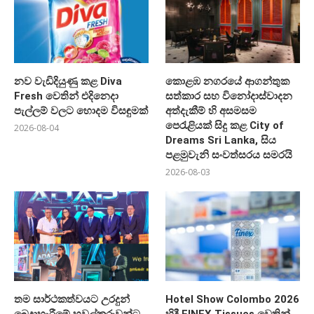
නව වැඩිදියුණු කළ Diva
කොළඹ නගරයේ ආගන්තුක
Fresh වෙතින් එදිනෙදා
සත්කාර සහ විනෝදාස්වාදන
පැල්ලම් වලට හොදම විසඳුමක්
අත්දැකීම් හි අසමසම
පෙරැළියක් සිදු කළ City of
2026-08-04
Dreams Sri Lanka, සිය
පළමුවැනි සංවත්සරය සමරයි
2026-08-03
තම සාර්ථකත්වයට උරදුන්
Hotel Show Colombo 2026
බෙදාහැරීමේ හවුල්කරුවන්ට
හිදී FINEX Tissues වෙතින්