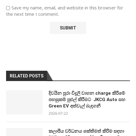
Save my name, email, and website in this browser for
the next time I comment.
RELATED POSTS
දිවයින පුරා විදුලි වාහන charge කිරීමේ
පහසුකම් පුළුල් කිරීමට JKCG Auto සහ
Green EV අත්වැල් බැඳගනී
2026-07-22
කලාපීය වර්ධනය ශක්තිමත් කිරීම සඳහා