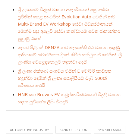
ශ්‍රී ලංකාවේ විද්‍යුත් වාහන අලෙවියෙන් පසු සේවා
ප්‍රමිතීන් ඉහළ නංවමින් Evolution Auto වෙතින් නව
Multi-Brand EV Workshop සේවා මධ්‍යස්ථානයක්
මෙන්ම පසු අලෙවි සේවා කණ්ඩායම වෙත ජාත්‍යන්තර
පුහුණු රැසක්
ලොව පිළිගත් DENZA නව බලශක්ති රථ වාහන දකුණු
ආසියාවේ සමාරම්භක දියත් කිරීම සනිටුහන් කරමින් ශ්‍රී
ලාංකීය වෙළෙඳපොලට හඳුන්වා දෙයි
ශ්‍රී ලංකා රක්ෂණ සංගමය විසින් E මෝටර් කාඩ්පත
හඳුන්වා දෙමින් ශ්‍රී ලංකා පොලීසියට ටැබ් 500ක්
පරිත්‍යාග කරයි
HNB සහ Browns EV හවුල්කාරීත්වයෙන් විදුලි වාහන
සඳහා සුවිශේෂ ලීසිං විසඳුම්
AUTOMOTIVE INDUSTRY
BANK OF CEYLON
BYD SRI LANKA