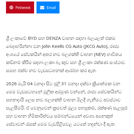
Pinterest
Email
ශ්‍රී ලංකාවේ
BYD
සහ
DENZA
වාහන සඳහා බලයලත් එකම
බෙදාහරින්නා වන
John Keells CG Auto (JKCG Auto),
රාජ්‍ය
අංශයේ සේවකයින් අතර නව බලශක්ති වාහන
(NEV)
භාවිතය
කඩිනම් කිරීම සඳහා ලංකා බැංකුව සහ ශ්‍රී ලංකා රක්ෂණ සංස්ථාව
සමඟ එක්ව නව වැඩසටහනක් ආරම්භ කර ඇත
.
2026
මැයි
04
වනදා සිට ජූලි
31
වනදා දක්වා ක්‍රියාත්මක වන
මෙම වැඩසටහනේ මූලික අරමුණ වන්නේ
,
රාජ්‍ය සේවකයින්ට
සහනදායී ලෙස නව බලශක්ති වාහන මිලදී ගැනීමට අවස්ථාව
සැලසීමයි. ඒ වෙනුවෙන් ක්‍රමවත් මූල්‍ය පහසුකම්
,
රක්ෂණ සැලසුම්
සහ වාහන හිමිකාරීත්වය සම්බන්ධයෙන් අවශ්‍ය අනෙකුත්
සේවාවන් රැසක් මෙම වැඩපිළිවෙළ යටතේ හඳුන්වා දී ඇත.