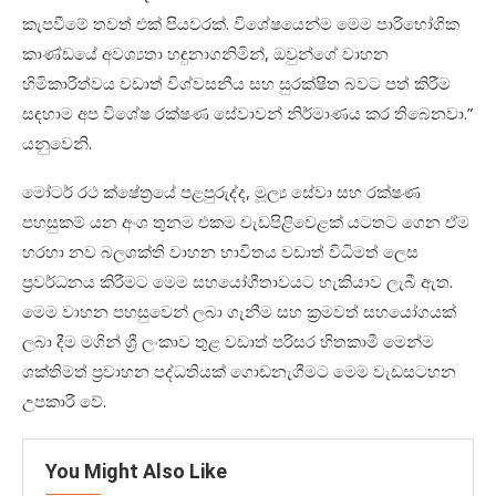
කැපවීමේ තවත් එක් පියවරක්. විශේෂයෙන්ම මෙම පාරිභෝගික
කාණ්ඩයේ අවශ්‍යතා හඳුනාගනිමින්
,
ඔවුන්ගේ වාහන
හිමිකාරීත්වය වඩාත් විශ්වසනීය සහ සුරක්ෂිත බවට පත් කිරීම
සඳහාම අප විශේෂ රක්ෂණ සේවාවන් නිර්මාණය කර තිබෙනවා
.
”
යනුවෙනි
.
මෝටර් රථ ක්ෂේත්‍රයේ පළපුරුද්ද
,
මූල්‍ය සේවා සහ රක්ෂණ
පහසුකම් යන අංශ තුනම එකම වැඩපිළිවෙළක් යටතට ගෙන ඒම
හරහා නව බලශක්ති වාහන භාවිතය වඩාත් විධිමත් ලෙස
ප්‍රවර්ධනය කිරීමට මෙම සහයෝගීතාවයට හැකියාව ලැබී ඇත.
මෙම වාහන පහසුවෙන් ලබා ගැනීම සහ ක්‍රමවත් සහයෝගයක්
ලබා දීම මගින් ශ්‍රී ලංකාව තුළ වඩාත් පරිසර හිතකාමී මෙන්ම
ශක්තිමත් ප්‍රවාහන පද්ධතියක් ගොඩනැගීමට මෙම වැඩසටහන
උපකාරී වේ.
You Might Also Like