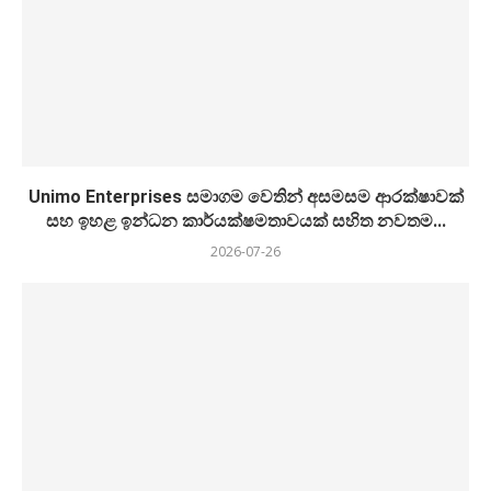
Unimo Enterprises සමාගම වෙතින් අසමසම ආරක්ෂාවක්
සහ ඉහළ ඉන්ධන කාර්යක්ෂමතාවයක් සහිත නවතම...
2026-07-26