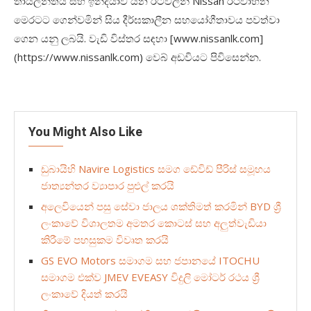
තායිලන්තය සහ ඉන්දියාව යන රටවලින්
Nissan
රථවාහන
මෙරටට ගෙන්වමින් සිය දීර්ඝකාලීන සහයෝගීතාවය පවත්වා
ගෙන යනු ලබයි. වැඩි විස්තර සඳහා [
www.nissanlk.com]
(https://www.nissanlk.com)
වෙබ් අඩවියට පිවිසෙන්න.
You Might Also Like
ඩුබායිහි Navire Logistics සමග ඩේවිඩ් පීරිස් සමූහය
ජාත්‍යන්තර ව්‍යාපාර පුළුල් කරයි
අලෙවියෙන් පසු සේවා ජාලය ශක්තිමත් කරමින් BYD ශ්‍රී
ලංකාවේ විශාලතම අමතර කොටස් සහ අලුත්වැඩියා
කිරීමේ පහසුකම විවෘත කරයි
GS EVO Motors සමාගම සහ ජපානයේ ITOCHU
සමාගම එක්ව JMEV EVEASY විදුලි මෝටර් රථය ශ්‍රී
ලංකාවේ දියත් කරයි