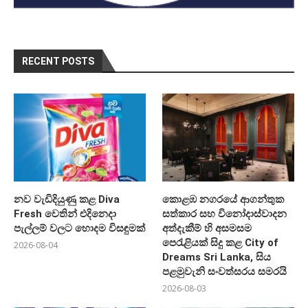
RECENT POSTS
නව වැඩිදියුණු කළ Diva
කොළඹ නගරයේ ආගන්තුක
Fresh වෙතින් එදිනෙදා
සත්කාර සහ විනෝදාස්වාදන
පැල්ලම් වලට හොදම විසඳුමක්
අත්දැකීම් හි අසමසම
පෙරැළියක් සිදු කළ City of
2026-08-04
Dreams Sri Lanka, සිය
පළමුවැනි සංවත්සරය සමරයි
2026-08-03