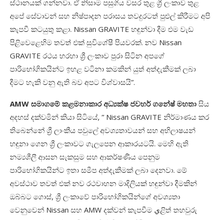
ස්ථානයක් ගන්නවා. ඒ නිසාම පසුගිය වසර තුළ ශ්‍රී ලංකාව තුළ
අපේ සේවාවන් සහ නිෂ්පාදන පරාසය තවදුරටත් පුළුල් කිරීමට අපි
කැපවී කටයුතු කළා.
Nissan GRAVITE
හඳුන්වා දීම එම වැඩ
පිළිවෙළෙහිම තවත් එක් සුවිශේෂී පියවරක්. නව
Nissan
GRAVITE
රථය හරහා ශ්‍රී ලංකාව පුරා සිටින අපගේ
පාරිභෝගිකයින්ට ඉහළ වටිනා කමකින් යුත් අත්දැකීමක් ලබා
දීමට හැකි වනු ඇති බව අපට විශ්වාසයි”.
AMW
සමාගමේ කළමනාකාර අධ්‍යක්ෂ ජවහර් ගනේෂ් මහතා
සිය
අදහස් දක්වමින් කියා සිටියේ
, ” Nissan GRAVITE
නිර්මාණය කර
තිබෙන්නේ ශ්‍රී ලාංකීය පවුලේ අවශ්‍යතාවයන් සහ අභිලාෂයන්
හඳුනා ගෙන ශ්‍රී ලංකාවට ගැලපෙන ආකාරයටයි. මෙහි ඇති
නම්‍යශීලී ආසන සැකසුම සහ ආකර්ෂණීය පෙනුම
පාරිභෝගිකයින්ට ඉතා සමීප අත්දැකීමක් ලබා දෙනවා. මේ
අවස්ථාව තවත් එක් නව රථවාහන මාදිලියක් හඳුන්වා දීමකින්
ඔබ්බට ගොස්
,
ශ්‍රී ලංකාවේ පාරිභෝගිකයින්ගේ අවශ්‍යතා
වෙනුවෙන්
Nissan
සහ
AMW
දක්වන් කැපවීම
ي
ළිත් තහවුරු