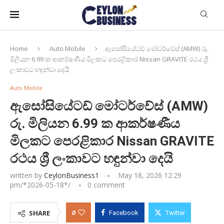
Home
Auto Mobile
ඇසෝසියේටඩ් මෝටර්වේස් (AMW) රු.
මිලියන 6.99 ක ආකර්ෂණීය මිලකට පෙරළිකාර Nissan GRAVITE රථය ශ්‍රී
ලංකාවට හඳුන්වා දෙයි
Auto Mobile
ඇසෝසියේටඩ් මෝටර්වේස් (AMW)
රු. මිලියන 6.99 ක ආකර්ෂණීය
මිලකට පෙරළිකාර Nissan GRAVITE
රථය ශ්‍රී ලංකාවට හඳුන්වා දෙයි
written by
CeylonBusiness1
May 18, 2026 12:29
pm/*
2026-05-18
*/
0 comment
0
SHARE
Facebook
Twitter