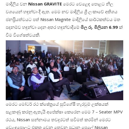
මාදිලිය වන
Nissan GRAVITE
මෙරට වෙළෙඳ පොළට නිල
වශයෙන් හඳුන්වා දී ඇත. මෙම නව මාදිලිය ශ්‍රී ලංකාවේ අතිශය
ජනප්‍රියත්වයට පත්
Nissan Magnite
මාදිලියේ සාර්ථකත්වය මත
පදනම්ව හඳුන්වා දෙන අතර හඳුන්වාදීමේ
මිල රු. මිලියන
6.99
ක්
වීම විශේෂත්වයකි.
මෙරට මෝටර් රථ ක්ෂේත්‍රයේ සුවිශේෂී හැරවුම් ලක්ෂයක්
සළකණු කරනු ඇතැයි අපේක්ෂා කෙරෙන මෙම
7 – Seater MPV
රථය
, Nissan
සන්නාමය තවදුරටත් සවිමත් කරමින් මෙරට
වෙළඳපොලට එකතු වෙන තෙවන ප්‍රධාන පෙලේ
Nissan