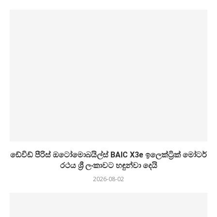
ඩේවිඩ් පීරිස් ඔටෝමොබයිල්ස් BAIC X3e ඉලෙක්ට්‍රික් මෝටර්
රථය ශ්‍රී ලංකාවට හඳුන්වා දෙයි
2026-08-02