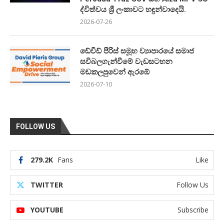
ද්විත්වය ශ්‍රී ලංකාවට හඳුන්වාදෙයි.
2026-07-26
ඩේවිඩ් පීරිස් සමූහ ව්‍යාපාරයේ සමාජ
සවිබලගැන්වීමේ වැඩසටහන
මඩකලපුවෙන් ඇරඹේ
2026-07-10
FOLLOW US
279.2K
Fans
Like
TWITTER
Follow Us
YOUTUBE
Subscribe