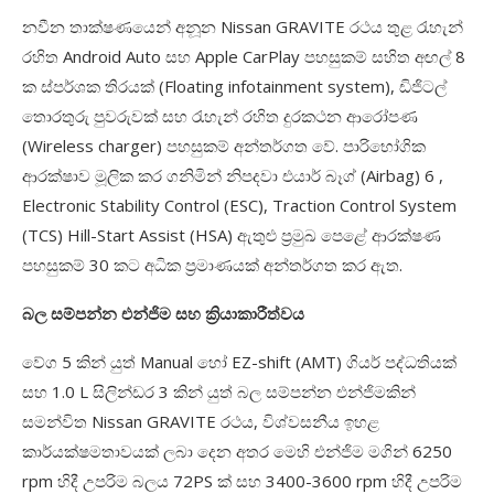
නවීන තාක්ෂණයෙන් අනූන
Nissan GRAVITE
රථය තුළ රැහැන්
රහිත
Android Auto
සහ
Apple CarPlay
පහසුකම් සහිත අඟල්
8
ක ස්පර්ශක තිරයක් (
Floating infotainment system),
ඩිජිටල්
තොරතුරු පුවරුවක් සහ රැහැන් රහිත දුරකථන ආරෝපණ
(
Wireless charger)
පහසුකම් අන්තර්ගත වේ. පාරිභෝගික
ආරක්ෂාව මූලික කර ගනිමින් නිපදවා එයාර් බෑග් (
Airbag) 6 ,
Electronic Stability Control (ESC), Traction Control System
(TCS) Hill-Start Assist (HSA)
ඇතුළු ප්‍රමුඛ පෙළේ ආරක්ෂණ
පහසුකම්
30
කට අධික ප්‍රමාණයක් අන්තර්ගත කර ඇත.
බල සම්පන්න එන්ජිම සහ ක්‍රියාකාරීත්වය
වේග
5
කින් යුත්
Manual
හෝ
EZ-shift (AMT)
ගියර් පද්ධතියක්
සහ
1.0 L
සිලින්ඩර
3
කින් යුත් බල සම්පන්න එන්ජිමකින්
සමන්විත
Nissan GRAVITE
රථය
,
විශ්වසනීය ඉහළ
කාර්යක්ෂමතාවයක් ලබා දෙන අතර මෙහි එන්ජිම මගින්
6250
rpm
හිදී උපරිම බලය
72PS
ක් සහ
3400-3600 rpm
හිදී උපරිම