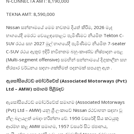
N-CONNECTA AMT: 8,190,000
TEKNA AMT: 8,590,000
Nissan
සන්නාමයේ මෙම නවතම දියත් කිරීම
, 2026
මැද
භාගයේදී මෙරට වෙළෙඳපොළට පැමිණීමට නියමිත
Tekton C-
SUV
රථය සහ
2027
මුල් භාගයේදී පැමිණීමට නියමිත
7-seater
C-SUV
රථය ඇතුළු ඉදිරි නවීනතම බහු-කාණ්ඩ නිෂ්පාදන පෙළ
(
Multi-segment offensive)
සමඟින් සන්නාමයේ දිගුකාලීන සහ
තිරසාර වර්ධනය සඳහා ශක්තිමත් පදනමක් සපයනු ඇත .
ඇසෝසියේටඩ් මෝටර්වේස් (
Associated Motorways (Pvt)
Ltd – AMW)
සමාගම පිළිබඳව
ඇසෝසියේටඩ් මෝටර්වේස් සමාගම (
Associated Motorways
(Pvt) Ltd – AMW)
යනු ශ්‍රී ලංකාවේ
Nissan
රථවාහන සඳහා වූ
නිල බලයලත් බෙදා හරින්නා වේ.
1950
වසරේදී සිය කටයුතු
ආරම්භ කළ
AMW
සමාගම
, 1957
වසරේ සිට ජපානය
,