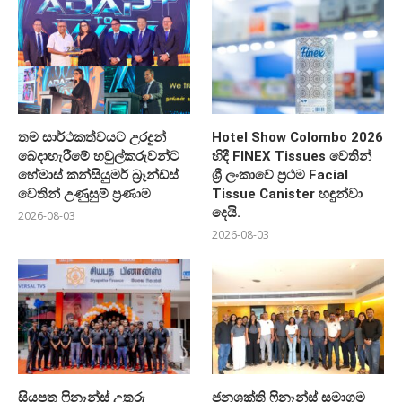
තම සාර්ථකත්වයට උරදුන්
Hotel Show Colombo 2026
බෙදාහැරීමේ හවුල්කරුවන්ට
හිදී FINEX Tissues වෙතින්
හේමාස් කන්සියුමර් බ්‍රෑන්ඩ්ස්
ශ්‍රී ලංකාවේ ප්‍රථම Facial
වෙතින් උණුසුම් ප්‍රණාම
Tissue Canister හඳුන්වා
දෙයි.
2026-08-03
2026-08-03
සියපත ෆිනෑන්ස් උතුරු
ජනශක්ති ෆිනෑන්ස් සමාගම