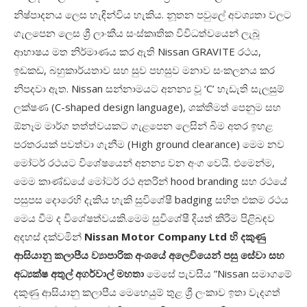
නිෂ්පාදනය ලෙස හැඳින්විය හැකිය. නූතන පවුලේ අවශ්‍යතා වලට
ගැලපෙන ලෙස ශ්‍රී ලාංකීය සංස්කෘතික විවිධත්වයෙන් ලැබූ
ආභාෂය මත නිර්මාණය කර ඇති
Nissan GRAVITE
රථය
,
ඉඩකඩ
,
බහුකාර්යතාව සහ සුව පහසුව මනාව සංකලනය කර
නිපදවා ඇත.
Nissan
සන්නාමයට අනන්‍ය වූ
‘C’
හැඩැති සැලසුම්
ලක්ෂණ (
C-shaped design language),
ශක්තිමත් පෙනුම සහ
ඕනෑම මාර්ග තත්ත්වයකට ගැළපෙන ලෙසින් බිම අතර ඉහළ
පරතරයක් පවත්වා ගැනීම (
High ground clearance)
මෙම නව
මෝටර් රථයට විශේෂයෙන් අනන්‍ය වන අංග වෙයි. එමෙන්ම
,
මෙම කාණ්ඩයේ මෝටර් රථ අතරින්
hood branding
සහ රථයේ
පසුපස දොරෙහි දැකිය හැකි සුවිශේෂී
badging
සහිත එකම රථය
මෙය වීම ද විශේෂත්වයකි.
මෙම සුවිශේෂී දියත් කිරීම පිළිබඳව
අදහස් දක්වමින්
Nissan Motor Company Ltd
හි දකුණු
ආසියානු කලාපීය ව්‍යාපාරික අංශයේ අලෙවියෙන් පසු සේවා සහ
අධ්‍යක්ෂ අතුල් අගර්වාල් මහතා
මෙසේ පැවසීය
”Nissan
සමාගමේ
දකුණු ආසියානු කලාපීය මෙහෙයුම් තුළ ශ්‍රී ලංකාව ඉතා වැදගත්