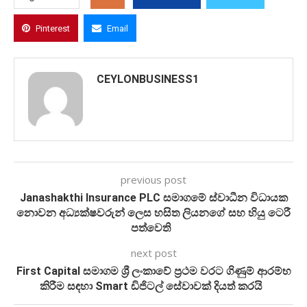
Pinterest
Email
CEYLONBUSINESS1
previous post
Janashakthi Insurance PLC සමාගමේ ස්වාධීන විධායක
නොවන අධ්‍යක්ෂවරුන් ලෙස හසිත ලියනගේ සහ හියු ටෙරී
පත්වෙති
next post
First Capital සමාගම ශ්‍රී ලංකාවේ ප්‍රථම වරට ගිණුම් ආරම්භ
කිරීම සඳහා Smart ඩිජිටල් සේවාවක් දියත් කරයි