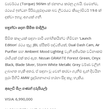
ව්‍යවර්ථය (
Torque) 96Nm
ක් ජනනය කරනු ලබයි. එමෙන්ම
,
රථයේ ඉන්ධන පිරිමැසුම්දායක බව ලීටරයට කිලෝමීටර්
19.6
ක්
දක්වා ඉහළ අගයක් ගනී.
හඳුන්වා දෙන සීමිත මාදිලිය
සීමිත කාලයක් සඳහා පාරි භෝගිකයින්ට හිමිවන
‘Launch
Edition’
රථය තුළ
JBL
ස්පීකර් පද්ධතියක්
, Dual Dash Cam, Air
Purifier
සහ
Ambient Mood Lighting
වැනි අතිරේක වටිනාකම්
රාශියක් එක් කර ඇත.
Nissan GRAVITE Forest Green, Onyx
Black, Blade Silver, Storm White Metallic Grey
වර්ණ වලින්
ලබාගත හැකි අතර
,
ඒ සඳහා වූ වෙන් කරවා ගැනීම් දැන් දිවයින
පුරා පිහිටි
AMW
ප්‍රදර්ශනාගාර හරහා සිදු කළ හැකිය.
අලෙවි මිල ගණන් (රුපියල්)
VISIA: 6,990,000