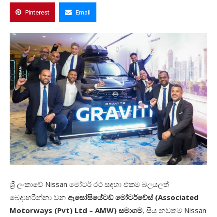
Pinterest
Email
ශ්‍රී ලංකාවේ
Nissan
මෝටර් රථ සඳහා එකම බලයලත්
බෙදාහරින්නා වන
ඇසෝසියේටඩ් මෝටර්වේස් (
Associated
Motorways (Pvt) Ltd – AMW)
සමාගම
,
සිය නවතම
Nissan