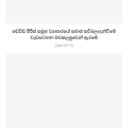
ඩේවිඩ් පීරිස් සමූහ ව්‍යාපාරයේ සමාජ සවිබලගැන්වීමේ
වැඩසටහන මඩකලපුවෙන් ඇරඹේ
2026-07-10