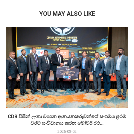
YOU MAY ALSO LIKE
CDB විසින් ලංකා වාහන ආනයනකරුවන්ගේ සංගමය ප්‍රථම
වරට සංවිධානය කරන මෝටර් රථ...
2026-08-02