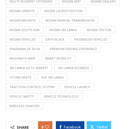
MULTI SEGMENT OFFENSIVE
NISSAN AMT
NISSAN DEALERS
NISSAN GRAVITE
NISSAN LAUNCH EDITION
NISSAN MAGNITE
NISSAN MANUAL TRANSMISSION
NISSAN SOUTH ASIA
NISSAN SRI LANKA
NISSAN TEKTON
NISSAN VEHICLES
ONYX BLACK
PASSENGER VEHICLES
PRASANNA DE SILVA
PREMIUM DRIVING EXPERIENCE
RAGUNATH NAIR
SMART MOBILITY
SRI LANKA AUTO MARKET
SRI LANKA BUSINESS
STORM WHITE
SUV SRI LANKA
TRACTION CONTROL SYSTEM
VEHICLE LAUNCH
VEHICLE SAFETY
VEHICLE TECHNOLOGY
WIRELESS CHARGER
0
SHARE
Facebook
Twitter