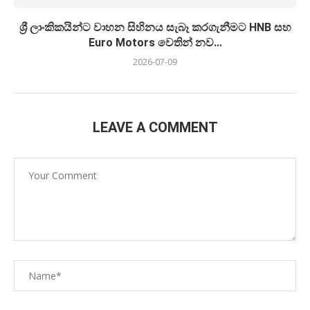
ශ්‍රී ලාංකිකයින්ට වාහන සිහිනය සැබෑ කරගැනීමට HNB සහ
Euro Motors වෙතින් නව...
2026-07-09
LEAVE A COMMENT