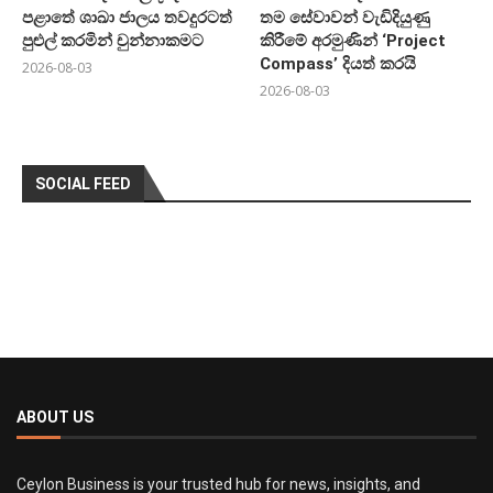
පළාතේ ශාඛා ජාලය තවදුරටත්
තම සේවාවන් වැඩිදියුණු
පුළුල් කරමින් චුන්නාකමට
කිරීමේ අරමුණින් ‘Project
Compass’ දියත් කරයි
2026-08-03
2026-08-03
SOCIAL FEED
ABOUT US
Ceylon Business is your trusted hub for news, insights, and