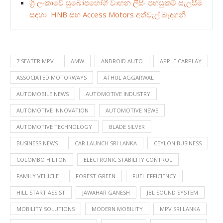
ශ්‍රී ලංකාවේ සුඛෝපභෝගී වාහන ලීසිං පහසුකම් සැලසීම
සඳහා HNB සහ Access Motors අත්වැල් බැඳගනී
7 SEATER MPV
AMW
ANDROID AUTO
APPLE CARPLAY
ASSOCIATED MOTORWAYS
ATHUL AGGARWAL
AUTOMOBILE NEWS
AUTOMOTIVE INDUSTRY
AUTOMOTIVE INNOVATION
AUTOMOTIVE NEWS
AUTOMOTIVE TECHNOLOGY
BLADE SILVER
BUSINESS NEWS
CAR LAUNCH SRI LANKA
CEYLON BUSINESS
COLOMBO HILTON
ELECTRONIC STABILITY CONTROL
FAMILY VEHICLE
FOREST GREEN
FUEL EFFICIENCY
HILL START ASSIST
JAWAHAR GANESH
JBL SOUND SYSTEM
MOBILITY SOLUTIONS
MODERN MOBILITY
MPV SRI LANKA