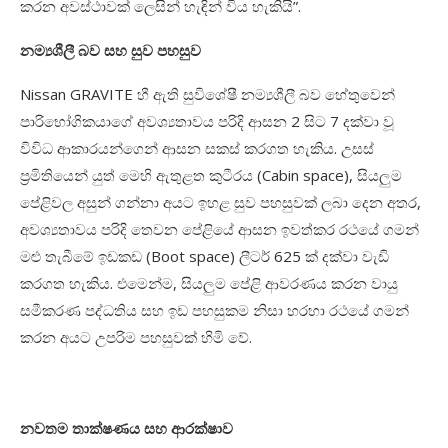
කරන අවස්ථාවක් ලෙසින් හැඳින් විය හැකියි”.
නම්‍යශීලී බව සහ සුව පහසුව
Nissan GRAVITE
හී ඇති සුවිශේෂී නම්‍යශීලී බව හේතුවෙන්
පාරිභෝගිකයාගේ අවශ්‍යතාවය පරිදි ආසන
2
සිට
7
දක්වා වූ
විවිධ ආකාරයන්ගෙන් ආසන සකස් කරගත හැකිය. උසස්
ප්‍රමිතියෙන් යුත් මෙහි ඇතුළත කුටීරය (
Cabin space),
සියලුම
පේළිවල අසුන් ගන්නා අයට ඉහළ සුව පහසුවක් ලබා දෙන අතර
,
අවශ්‍යතාවය පරිදි තෙවන පේළියේ ආසන ඉවත්කර රථයේ ගමන්
මළු තැබීමේ ඉඩකඩ (
Boot space)
ලීටර්
625
ක් දක්වා වැඩි
කරගත හැකිය. එමෙන්ම
,
සියලුම පේළි ආවරණය කරන වායු
සමීකරණ පද්ධතිය සහ ඉඩ පහසුකම නිසා හරහා රථයේ ගමන්
කරන අයට උපරිම පහසුවක් හිමි වේ.
නවතම තාක්ෂණය සහ ආරක්ෂාව