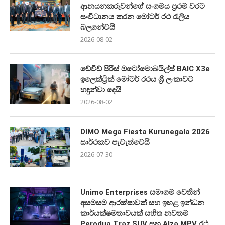
ආනයනකරුවන්ගේ සංගමය ප්‍රථම වරට
සංවිධානය කරන මෝටර් රථ රැලිය
බලගන්වයි
2026-08-02
ඩේවිඩ් පීරිස් ඔටෝමොබයිල්ස් BAIC X3e
ඉලෙක්ට්‍රික් මෝටර් රථය ශ්‍රී ලංකාවට
හඳුන්වා දෙයි
2026-08-02
DIMO Mega Fiesta Kurunegala 2026
සාර්ථකව පැවැත්වෙයි
2026-07-30
Unimo Enterprises සමාගම වෙතින්
අසමසම ආරක්ෂාවක් සහ ඉහළ ඉන්ධන
කාර්යක්ෂමතාවයක් සහිත නවතම
Perodua Traz SUV සහ Alza MPV රථ