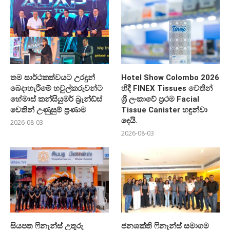
තම සාර්ථකත්වයට උරදුන්
Hotel Show Colombo 2026
බෙදාහැරීමේ හවුල්කරුවන්ට
හිදී FINEX Tissues වෙතින්
හේමාස් කන්සියුමර් බ්‍රෑන්ඩ්ස්
ශ්‍රී ලංකාවේ ප්‍රථම Facial
වෙතින් උණුසුම් ප්‍රණාම
Tissue Canister හඳුන්වා
දෙයි.
2026-08-03
2026-08-03
සියපත ෆිනෑන්ස් උතුරු
ජනශක්ති ෆිනෑන්ස් සමාගම