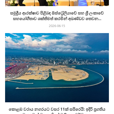
සමුද්‍රීය ආරක්ෂාව පිළිබඳ ඕස්ට්‍රේලියාවේ සහ ශ්‍රී ලංකාවේ
සහයෝගීතාව ශක්තිමත් කරමින් අඛණ්ඩව තෙවන...
2026-06-15
කොළඹ වරාය නගරයට වසර 11ක් සපිරෙයි: ඉදිරි ප්‍රගතිය