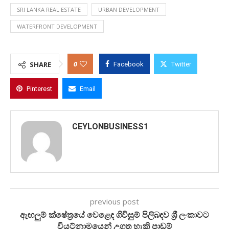
SRI LANKA REAL ESTATE
URBAN DEVELOPMENT
WATERFRONT DEVELOPMENT
0
SHARE
Facebook
Twitter
Pinterest
Email
CEYLONBUSINESS1
previous post
ඇඟලුම් ක්ෂේත්‍රයේ වෙළෙඳ ගිවිසුම් පිලිබඳව ශ්‍රී ලංකාවට
වියට්නාමයෙන් උගත හැකි පාඩම්