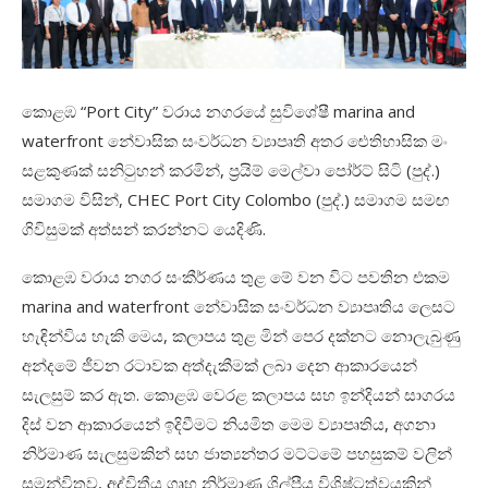
කොළඹ “
Port City
” වරාය නගරයේ සුවිශේෂී marina and
waterfront නේවාසික සංවර්ධන ව්‍යාපෘති අතර ඓතිහාසික මං
සළකුණක් සනිටුහන් කරමින්, ප්‍රයිම් මෙල්වා පෝර්ට් සිටි (පුද්.)
සමාගම විසින්,
CHEC Port City Colombo
(පුද්.) සමාගම සමඟ
ගිවිසුමක්
අත්සන් කරන්නට යෙදිණි.
කොළඹ
වරාය
නගර
සංකීර්ණය
තුළ
මේ වන විට පවතින
එකම
marina and waterfront නේවාසික සංවර්ධන ව්‍යාපෘතිය
ලෙසට
හැඳින්විය හැකි
මෙය
,
කලාපය තුළ
මින් පෙර දක්නට නොලැබුණු
අන්දමේ
ජීවන
රටාවක අත්දැකීමක්
ලබා
දෙන ආකාරයෙන්
සැලසුම්
කර
ඇත
.
කොළඹ වෙරළ කලාපය
සහ
ඉන්දියන්
සාගරය
දිස් වන ආකාරයෙන් ඉදිවීමට නියමිත මෙම ව්‍යාපෘතිය
,
අගනා
නිර්මාණ සැලසුමකින් සහ ජාත්‍යන්තර මට්ටමේ පහසුකම් වලින්
සමන්විතව, අද්විතීය ගෘහ නිර්මාණ ශිල්පීය විශිෂ්ටත්වයකින්