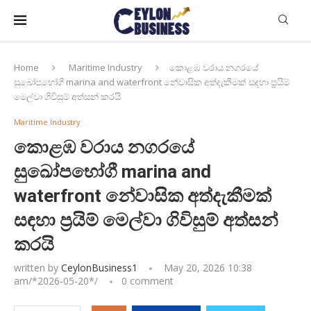
Home
Maritime Industry
කොළඹ වරාය නගරයේ
සුඛෝපභෝගී marina and waterfront නේවාසික අත්දැකීමක් සඳහා ප්‍රයිම්
මෙල්වා ගිවිසුම් අත්සන් කරයි
Maritime Industry
කොළඹ වරාය නගරයේ
සුඛෝපභෝගී marina and
waterfront නේවාසික අත්දැකීමක්
සඳහා ප්‍රයිම් මෙල්වා ගිවිසුම් අත්සන්
කරයි
written by
CeylonBusiness1
May 20, 2026 10:38
am/*
2026-05-20
*/
0 comment