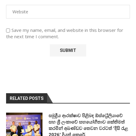
Save my name, email, and website in this browser for
the next time I comment.
RELATED POSTS
සමුද්‍රීය ආරක්ෂාව පිළිබඳ ඕස්ට්‍රේලියාවේ
සහ ශ්‍රී ලංකාවේ සහයෝගීතාව ශක්තිමත්
කරමින් අඛණ්ඩව තෙවන වරටත් 'දිසි රැළ
2026' දියත් කෙරේ.