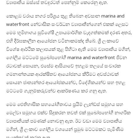
ව්‍යාපෘතිය ඔස්සේ
තවදුරටත්
පෙන්නුම් කෙරෙනු ඇත
.
කොළඹ
වරාය
නගර
පරිශ්‍රය
තුළ
තිබෙන
අවසාන
marina and
waterfront නේවාසික සංවර්ධන
ව්‍යාපෘතීන්ගෙන්
එකක්
ලෙසට
මෙම
භූමිභාගය
සුවිශේෂී
උපායමාර්ගික
වැදගත්කමක්
දරණ අතර,
එහි
දීර්ඝකාලීන
ආයෝජන
වටිනාකමක්ද තිබේ
.
ශ්‍රී
ලංකාවේ
විශේෂ
ආර්ථික
කලාපයක්
තුළ
පිහිටා
ඇති
මෙම
ව්‍යාපෘතිය මගින්
,
ගෝලීය
මට්ටමේ
සුඛෝපභෝගී marina and waterfront ජීවන
රටාවක්
සොයන, එසේම ආසියාවේ
ඉහළම තලයේ
සංචාරක
ගමනාන්තයක ආරක්ෂිතව
ආයෝජනය කිරීමට
අවස්ථාවක්
සොයන
ජාත්‍යන්තර
ආයෝජකයන්ව,
විදේශිකයන්ව
සහ
ඉහළ
මට්ටමේ
ගැනුම්කරුවන්ව
ආකර්ෂණය
කර
ගනු
ඇත
.
මෙම
ඓතිහාසික
සහයෝගීතාවය
ප්‍රයිම්
ලෑන්ඩ්ස්
සමූහය සහ
මෙල්වා
සමූහය එක්ව සිදුකරන තවත් එක්
සුඛෝපභෝගී
නාගරික
ව්‍යාපෘතියක්
පමණක්
නොවනු ඇත. ඊට වඩා මෙම ව්‍යාපෘතිය
මගින්,
​​
ශ්‍රී
ලංකාව ගෝලීය
වශයෙන් ප්‍රමුඛ මට්ටමකට පැමිණීම
සංකේතවත්
කරනු ඇත.