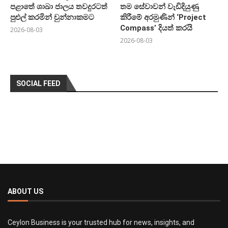
පළාතේ ශාඛා ජාලය තවදුරටත්
තම සේවාවන් වැඩිදියුණු
පුළුල් කරමින් චුන්නාකමට
කිරීමේ අරමුණින් ‘Project
Compass’ දියත් කරයි
2026-08-03
2026-08-03
SOCIAL FEED
ABOUT US
Ceylon Business is your trusted hub for news, insights, and