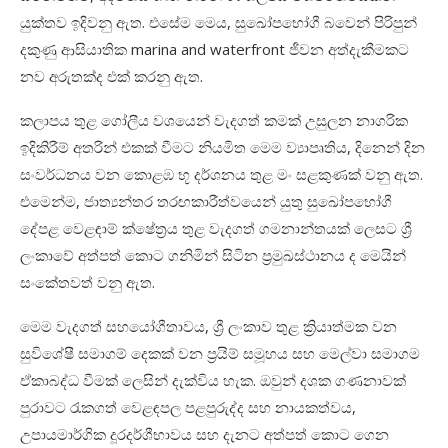
යුක්තව ඉදිවනු ඇත.
එසේම මෙය, සුඛෝපභෝගී බවෙන් පිරිපුන්
දකුණු
ආසියාතික
marina and waterfront ජීවන අත්දැකීමකට
නව අරුතක්ද එක් කරනු ඇත
.
කලාපය තුළ ගෝලීය
වශයෙන්
වැදගත් කමක් උසුලන
නාගරික
ඉදිකිරීම් අතරින් එකක් වීමට නියමිත
මෙම
ව්‍යාපෘතිය
,
දිනෙන් දින
සංවර්ධනය වන කොළඹ
භූ දර්ශනය තුළ මං සළකුණක් වනු ඇත.
එමෙන්ම, ජාත්‍යන්තර තරඟකාරීත්වයෙන් යුතු
සුඛෝපභෝගී
දේපළ
වෙළඳාම් ක්ෂේත්‍රය තුළ
වැදගත් ගමනාන්තයක්
ලෙසට
ශ්‍රී
ලංකාවේ
අත්පත් කොට ගනිමින් සිටින ප්‍රමුඛස්ථානය ද මෙයින්
සංකේතවත් වනු ඇත.
මෙම
වැදගත්
සහයෝගීතාවය, ශ්‍රී
ලංකාව තුළ ක්‍රියාත්මක වන
සුවිශේෂී
සමාගම්
දෙකක්
වන
ප්‍රයිම්
සමූහය
සහ
මෙල්වා
සමාගම
ඒකාබද්ධ වීමක් ලෙසින් දැක්විය හැක.
ඔවුන්
දශක
ගණනාවක්
පුරාවට රැකගත්
වෙළඳපල
පළපුරුද්ද සහ නායකත්වය
,
උපායමාර්ගික
දූරදර්ශීභාවය
සහ
දැනට අත්පත් කොට ගෙන