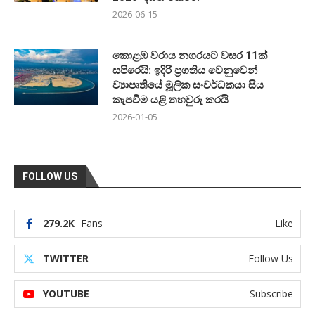
2026-06-15
කොළඹ වරාය නගරයට වසර 11ක්
සපිරෙයි: ඉදිරි ප්‍රගතිය වෙනුවෙන්
ව්‍යාපෘතියේ මූලික සංවර්ධකයා සිය
කැපවීම යළි තහවුරු කරයි
2026-01-05
FOLLOW US
279.2K
Fans
Like
TWITTER
Follow Us
YOUTUBE
Subscribe