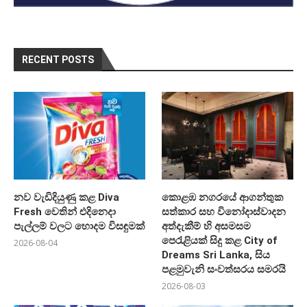
RECENT POSTS
නව වැඩිදියුණු කළ Diva
කොළඹ නගරයේ ආගන්තුක
Fresh වෙතින් එදිනෙදා
සත්කාර සහ විනෝදාස්වාදන
පැල්ලම් වලට හොදම විසඳුමක්
අත්දැකීම් හි අසමසම
පෙරැළියක් සිදු කළ City of
2026-08-04
Dreams Sri Lanka, සිය
පළමුවැනි සංවත්සරය සමරයි
2026-08-03