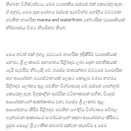
තිබෙන
විශිෂ්ටත්වය, මෙම ව්‍යාපෘතිය ඔස්සේ එක්
කෙරෙනු ඇත.
ඒ අනුව, මෙම සුසං‍යෝගය ඔස්සේ
සැබවින්ම
ගෝලීය
මට්ටමක
පවතින නාගරික marina and waterfront නේවාසික ව්‍යාපෘතියක්
නිර්මාණය
වීමට නියමිතව තිබේ
.
මෙය තවත් එක් ඉහළ මට්ටමේ
නාගරික ඉදිකිරීම් ව්‍යාපෘතියක්
නොව, ශ්‍රී
ලංකාවේ
අනාගතය
පිළිබඳව ලබා දෙන සහතිකයක්
යැයි පැවසීම නිවැරදි වේ. එසේම ජාත්‍යන්තර මට්ටමේ ව්‍යාපාරික
සහ
ආයෝජන
මධ්‍යස්ථානයක්
ලෙසට
කොළඹ වරාය
නගරය
පිළිබඳව
ලෝකය තුළ පවතින
විශ්වාසයද මේ ඔස්සේ
පෙන්නුම්
කෙරෙනු ඇත
.
දිගුකාලීන
ආර්ථික
වටිනාකමක්
සහිත
,
විදෙස්
ආයෝජනයන්
ආකර්ෂණය
වන,
එසේම
ශ්‍රී ලංකාව තුළ
ආයෝජනය කිරීම පිළිබඳව පවතින ගෝලීය
විශ්වාසය
සවිබල
ගැන්වෙන
ආකාරයේ
සංවර්ධනයන්
සඳහා
ආයෝජනය
කිරීමට
ප්‍රමුඛ
පෙළේ
ශ්‍රී
ලාංකික
සමාගම් දක්වන
කැපවීම ද මෙම