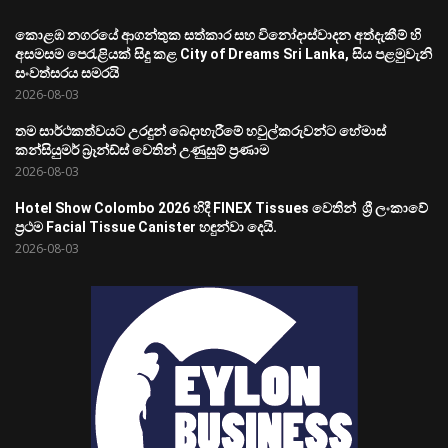
කොළඹ නගරයේ ආගන්තුක සත්කාර සහ විනෝදාස්වාදන අත්දැකීම් හි
අසමසම පෙරැළියක් සිදු කළ City of Dreams Sri Lanka, සිය පළමුවැනි
සංවත්සරය සමරයි
2026-08-03
තම සාර්ථකත්වයට උරදුන් බෙදාහැරීමේ හවුල්කරුවන්ට හේමාස්
කන්සියුමර් බ්‍රෑන්ඩ්ස් වෙතින් උණුසුම් ප්‍රණාම
2026-08-03
Hotel Show Colombo 2026 හිදී FINEX Tissues වෙතින් ශ්‍රී ලංකාවේ
ප්‍රථම Facial Tissue Canister හඳුන්වා දෙයි.
2026-08-03