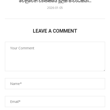
වෙනුවෙන් ව්‍යාපෘතියේ මූලික සංවර්ධකයා...
2026-01-05
LEAVE A COMMENT