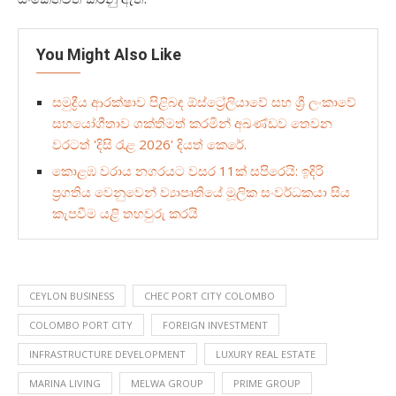
You Might Also Like
සමුද්‍රීය ආරක්ෂාව පිළිබඳ ඕස්ට්‍රේලියාවේ සහ ශ්‍රී ලංකාවේ
සහයෝගීතාව ශක්තිමත් කරමින් අඛණ්ඩව තෙවන
වරටත් 'දිසි රැළ 2026' දියත් කෙරේ.
කොළඹ වරාය නගරයට වසර 11ක් සපිරෙයි: ඉදිරි
ප්‍රගතිය වෙනුවෙන් ව්‍යාපෘතියේ මූලික සංවර්ධකයා සිය
කැපවීම යළි තහවුරු කරයි
CEYLON BUSINESS
CHEC PORT CITY COLOMBO
COLOMBO PORT CITY
FOREIGN INVESTMENT
INFRASTRUCTURE DEVELOPMENT
LUXURY REAL ESTATE
MARINA LIVING
MELWA GROUP
PRIME GROUP