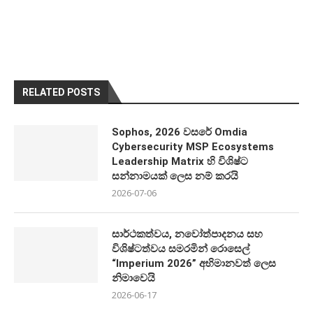
RELATED POSTS
Sophos, 2026 වසරේ Omdia
Cybersecurity MSP Ecosystems
Leadership Matrix හි විශිෂ්ට
සන්නාමයක් ලෙස නම් කරයි
2026-07-06
සාර්ථකත්වය, නවෝත්පාදනය සහ
විශිෂ්ටත්වය සමරමින් රොසෙල්
“Imperium 2026” අභිමානවත් ලෙස
නිමාවෙයි
2026-06-17