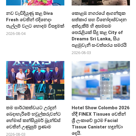
නව වැඩිදියුණු කළ Diva
කොළඹ නගරයේ ආගන්තුක
Fresh වෙතින් එදිනෙදා
සත්කාර සහ විනෝදාස්වාදන
පැල්ලම් වලට හොදම විසඳුමක්
අත්දැකීම් හි අසමසම
පෙරැළියක් සිදු කළ City of
2026-08-04
Dreams Sri Lanka, සිය
පළමුවැනි සංවත්සරය සමරයි
2026-08-03
තම සාර්ථකත්වයට උරදුන්
Hotel Show Colombo 2026
බෙදාහැරීමේ හවුල්කරුවන්ට
හිදී FINEX Tissues වෙතින්
හේමාස් කන්සියුමර් බ්‍රෑන්ඩ්ස්
ශ්‍රී ලංකාවේ ප්‍රථම Facial
වෙතින් උණුසුම් ප්‍රණාම
Tissue Canister හඳුන්වා
දෙයි.
2026-08-03