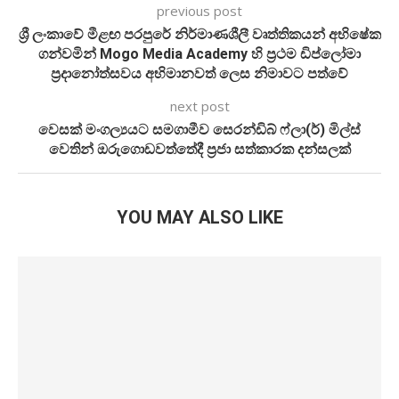
previous post
ශ්‍රී ලංකාවේ මීළඟ පරපුරේ නිර්මාණශීලී වෘත්තිකයන් අභිෂේක
ගන්වමින් Mogo Media Academy හි ප්‍රථම ඩිප්ලෝමා
ප්‍රදානෝත්සවය අභිමානවත් ලෙස නිමාවට පත්වේ
next post
වෙසක් මංගල්‍යයට සමගාමීව සෙරන්ඩිබ් ෆ්ලා(ර්) මිල්ස්
වෙතින් ඔරුගොඩවත්තේදී ප්‍රජා සත්කාරක දන්සලක්
YOU MAY ALSO LIKE