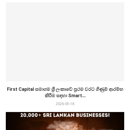
First Capital සමාගම ශ්‍රී ලංකාවේ ප්‍රථම වරට ගිණුම් ආරම්භ
කිරීම සඳහා Smart...
2026-05-18