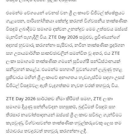
එමෙන්ම
වේගයෙන්
වෙනස්
වන
ශ්
ලංකාවේ
ඩිජිටල්
ක්ෂේත්
රයට
ගැළපෙන
,
පාරිභෝගිකයා
කේන්ද්
කරගත්
විශ්වසනීය
තාක්ෂණික
විසඳුම්
ලබාදීමට
සමාගම
දක්වන
උනන්දුව
මෙම
උත්සවය ඔස්සේ
මැනවින්
පැහැදිලි
විය
. ZTE Day 2026
සමුළුව
,
ප්
රවීණයන්ගේ
අදහස්
හුවමාරු
කරගන්නා
සැසිවාර
,
නවීන
තාක්ෂණික
ප්
රදර්ශන
සහ
උපායමාර්ගික
සාකච්ඡාවලින්
සමන්විත
වූ
අතර
,
එය
ZTE
ලංකා
සමාගමේ
තාක්ෂණික
ගමනේ
සුවිශේෂී
සන්ධිස්ථානයක්
සනිටුහන්
කළේය
.
එමෙන්ම
සහභාගී
වූවන්ගෙන්
ලැබුණු
ඉහළ
ප්
රතිචාරය
මඟින්
ශ්
ලංකාවේ
අනාගතය
හැඩගැස්වීම
සඳහා
උසස්
ඩිජිටල්
විසඳුම්වල
ඇති
වැදගත්කම
නැවත
වරක්
තහවුරු
විය
.
ZTE Day 2026
සාර්ථකව
නිමා
කිරීමත්
සමඟ
, ZTE
ලංකා
සමාගම
දියුණු
සන්නිවේදන
පහසුකම්
,
බුද්ධිමත්
විසඳුම්
සහ
තිරසාර
නවෝත්පාදනයන්
ඔස්සේ
ශ්
ලංකාව
සවිබල ගැන්වීමට
කැපවුණු
,
විශ්වාසවන්ත
තාක්ෂණික
හවුල්කරුවෙකු
ලෙස
තම
ස්ථාවරය
තවදුරටත්
තහවුරු
කරගන්නා ලදී.