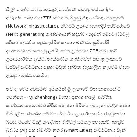
විදුලි
සංදේශ
සහ
තොරතුරු
තාක්ෂණ
ක්ෂේත්
රයේ
ගෝලීය
දැවැන්තයෙකු
වන
ZTE
සමාගම
,
දියුණු
ජාල
යටිතල
පහසුකම්
(Network Infrastructure),
ස්මාර්ට්
උපාංග
සහ
ඉදිරි
පරම්පරාවේ
(Next-generation)
තාක්ෂණයන්
හඳුන්වා
දෙමින්
මෙරට
ඩිජිටල්
පරිසර
පද්ධතිය
හැඩගැස්වීම
සඳහා
අඛණ්ඩව
සුවිශේෂී
දායකත්වයක්
සපයනු
ලබයි
.
මෙම
උත්සවය
ZTE
සමාගමේ
උපායමාර්ගික
දැක්ම
,
තාක්ෂණික
හැකියාවන්
සහ
ශ්
ලංකාවේ
ඩිජිටල්
සංවර්ධනය
සඳහා
ඔවුන්
දක්වන
දිගුකාලීන
කැපවීම
විදහා
දැක්වූ
අවස්ථාවක්
විය
.
තව
ද
,
මෙම
අවස්ථාව
අමතමින්
ශ්
ලංකාවේ
චීන
තානාපති
චී
ජෙන්හොං
(Qi Zhenhong)
මහතා
ප්
රකාශ
කළේ
,
ආර්ථික
සංවර්ධනය
වේගවත්
කිරීම
සහ
ජන
ජීවිතය ඉහළ
නංවාලීම
සඳහා
ඩිජිටල්
තාක්ෂණය
මේ
වන
විට
විශාල
කාර්යභාරයක්
ඉටුකරන
බවයි
.
එසේම
විදුලි
සංදේශන
,
ඩිජිටල්
යටිතල
පහසුකම්
,
කෘත්‍රීම
බුද්ධිය
(AI)
සහ
ස්මාර්ට්
නගර
(Smart Cities)
සංවර්ධනය
වැනි