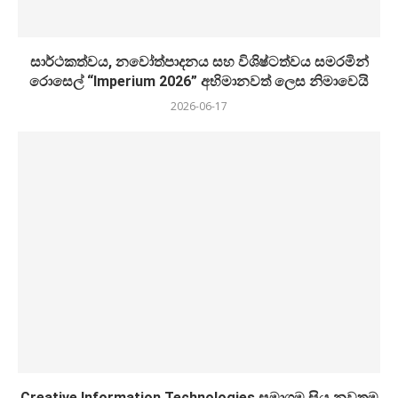
සාර්ථකත්වය, නවෝත්පාදනය සහ විශිෂ්ටත්වය සමරමින්
රොසෙල් “Imperium 2026” අභිමානවත් ලෙස නිමාවෙයි
2026-06-17
Creative Information Technologies සමාගම සිය නවතම