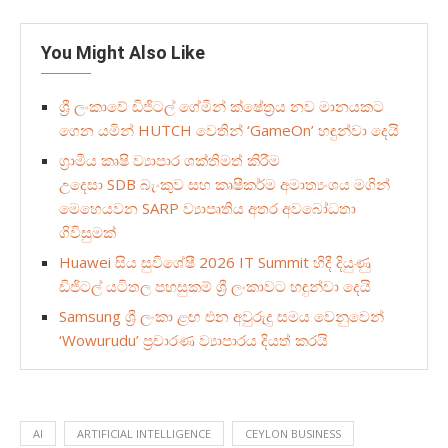
You Might Also Like
ශ්‍රී ලංකාවේ ඩිජිටල් ගේමින් ක්ෂේත්‍රය නව මානයකට
ගෙන යමින් HUTCH වෙතින් ‘GameOn’ හඳුන්වා දෙයි
ග්‍රාමීය කෘෂි ව්‍යාපාර ශක්තිමත් කිරීම
උදෙසා SDB බැංකුව සහ කෘෂීකර්ම අමාත්‍යංශය මගින්
මෙහෙයවන SARP ව්‍යාපෘතිය අතර අවබෝධතා
ගිවිසුමක්
Huawei සිය සුවිශේෂී 2026 IT Summit හිදී දියුණු
ඩිජිටල් යටිතල පහසුකම් ශ්‍රී ලංකාවට හඳුන්වා දෙයි
Samsung ශ්‍රී ලංකා ළඟ එන අවුරුදු සමය වෙනුවෙන්
‘Wowurudu’ ප්‍රචාරණ ව්‍යාපාරය දියත් කරයි
AI
ARTIFICIAL INTELLIGENCE
CEYLON BUSINESS