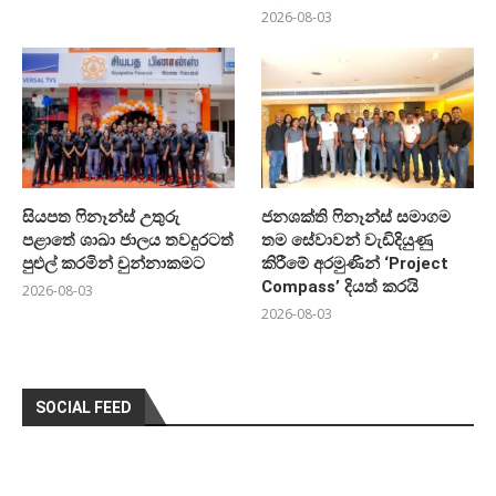
2026-08-03
සියපත ෆිනෑන්ස් උතුරු
ජනශක්ති ෆිනෑන්ස් සමාගම
පළාතේ ශාඛා ජාලය තවදුරටත්
තම සේවාවන් වැඩිදියුණු
පුළුල් කරමින් චුන්නාකමට
කිරීමේ අරමුණින් ‘Project
Compass’ දියත් කරයි
2026-08-03
2026-08-03
SOCIAL FEED