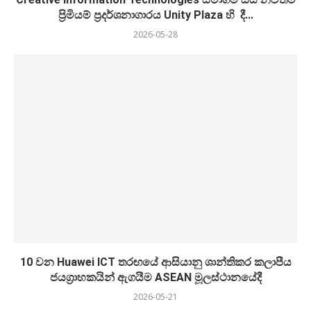
ප්‍රිමියම් ප්‍රදර්ශනාගාරය Unity Plaza හි දී...
2026-05-28
10 වන Huawei ICT තරඟයේ ආසියානු ශාන්තිකර කලාපීය
ජයග්‍රාහකයින් ඇගයීම ASEAN මූලස්ථානයේදී
2026-05-21