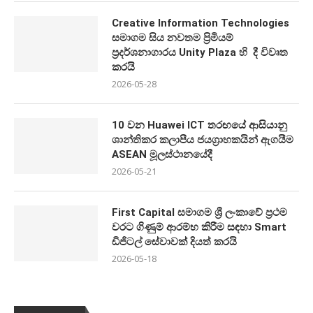
Creative Information Technologies
සමාගම සිය නවතම ප්‍රිමියම්
ප්‍රදර්ශනාගාරය Unity Plaza හි දී විවෘත
කරයි
2026-05-28
10 වන Huawei ICT තරඟයේ ආසියානු
ශාන්තිකර කලාපීය ජයග්‍රාහකයින් ඇගයීම
ASEAN මූලස්ථානයේදී
2026-05-21
First Capital සමාගම ශ්‍රී ලංකාවේ ප්‍රථම
වරට ගිණුම් ආරම්භ කිරීම සඳහා Smart
ඩිජිටල් සේවාවක් දියත් කරයි
2026-05-18