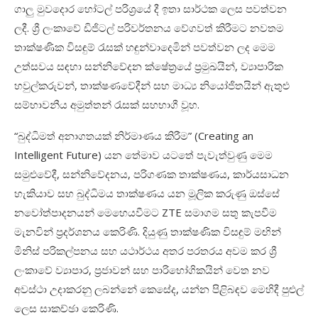
ගාලු
මුවදොර
හෝටල්
පරිශ්
රයේ
දී
ඉතා
සාර්ථක
ලෙස
පවත්වන
ලදී
.
ශ්
ලංකාවේ
ඩිජිටල්
පරිවර්තනය
වේගවත්
කිරීමට
නවතම
තාක්ෂණික
විසඳුම්
රැසක්
හඳුන්වාදෙමින්
පවත්වන
ලද
මෙම
උත්සවය
සඳහා සන්නිවේදන
ක්ෂේත්
රයේ
ප්
රමුඛයින්
,
ව්
යාපාරික
හවුල්කරුවන්
,
තාක්ෂණවේදීන්
සහ
මාධ්
නියෝජිතයින්
ඇතුළු
සම්භාවනීය
අමුත්තන්
රැසක්
සහභාගී
වූහ.
“
බුද්ධිමත්
අනාගතයක්
නිර්මාණය
කිරීම”
(Creating an
Intelligent Future)
යන
තේමාව
යටතේ
පැවැත්වුණු
මෙම
සමුළුවේදී
,
සන්නිවේදනය
,
පරිගණක
තාක්ෂණය
,
කාර්යසාධන
හැකියාව
සහ
බුද්ධිමය
තාක්ෂණය
යන
මූලික
කරුණු
ඔස්සේ
නවෝත්පාදනයන්
මෙහෙයවීමට
ZTE
සමාගම
සතු
කැපවීම
මැනවින්
ප්
රදර්ශනය
කෙරිණි
.
දියුණු
තාක්ෂණික
විසඳුම්
මඟින්
මිනිස්
පරිකල්පනය
සහ
යථාර්ථය
අතර
පරතරය
අවම කර
ශ්
ලංකාවේ
ව්
යාපාර
,
ප්
රජාවන්
සහ
පාරිභෝගිකයින්
වෙත
නව
අවස්ථා
උදාකරනු
ලබන්නේ
කෙසේද,
යන්න
පිළිබඳව
මෙහිදී
පුළුල්
ලෙස
සාකච්ඡා
කෙරිණි
.