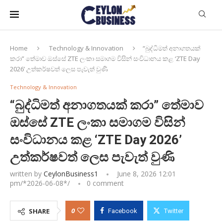
Home
Technology & Innovation
“බුද්ධිමත් අනාගතයක්
කරා” තේමාව ඔස්සේ ZTE ලංකා සමාගම විසින් සංවිධානය කළ ‘ZTE Day
2026’ උත්කර්ෂවත් ලෙස පැවැත් වුණි
Technology & Innovation
“බුද්ධිමත් අනාගතයක් කරා” තේමාව
ඔස්සේ ZTE ලංකා සමාගම විසින්
සංවිධානය කළ ‘ZTE Day 2026’
උත්කර්ෂවත් ලෙස පැවැත් වුණි
written by
CeylonBusiness1
June 8, 2026 12:01
pm/*
2026-06-08
*/
0 comment
0
SHARE
Facebook
Twitter