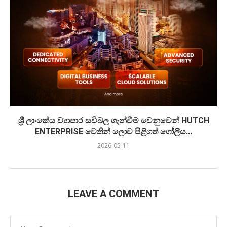
ශ්‍රී ලාංකේය ව්‍යාපාර සවිබල ගැන්වීම වෙනුවෙන් HUTCH
ENTERPRISE වෙතින් ලොව පිළිගත් ගෝලීය...
2026-05-11
LEAVE A COMMENT