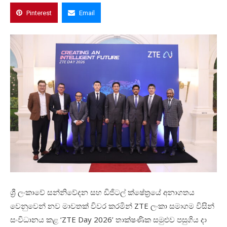
Pinterest
Email
ශ්
ලංකාවේ
සන්නිවේදන
සහ
ඩිජිටල්
ක්ෂේත්
රයේ
අනාගතය
වෙනුවෙන්
නව
මාවතක්
විවර
කරමින්
ZTE
ලංකා
සමාගම විසින්
සංවිධානය
කළ
‘ZTE Day 2026’
තාක්ෂණික
සමුළුව
පසුගිය
දා