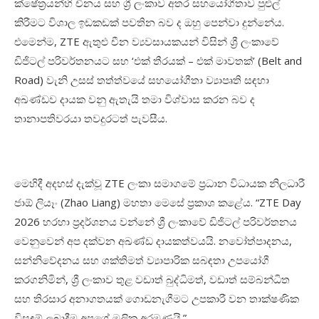
ක්ෂේත්
රයන්හි
චීනය
සහ
ශ්
ලංකාව
අතර
සහයෝගීතාව
පුළුල්
කිරීමට
විශාල
ඉඩකඩක්
පවතින
බව ද
ඔහු
පෙන්වා
දුන්නේය
.
එමෙන්ම
, ZTE
ඇතුළු
චීන
ව්‍යවසායකයන් විසින්
ශ්
ලංකාවේ
ඩිජිටල්
පරිවර්තනයට
සහ
‘
එක්
තීරයක්
–
එක්
මාවතක්
’ (Belt and
Road)
වැනි
උසස්
තත්ත්වයේ
සහයෝගීතා
ව්
යාපෘති
සඳහා
අඛණ්ඩව
දායක
වනු
ඇතැයි
තමා
විශ්වාස
කරන
බව ද
තානාපතිවරයා
තවදුරටත්
පැවසීය
.
මෙහිදී
අදහස්
දැක්වූ
ZTE
ලංකා
සමාගමේ
ප්
රධාන
විධායක
නිලධාරී
ජාඕ
ලියෑං
(Zhao Liang)
මහතා
මෙසේ
ප්‍රකාශ කළේය
. “ZTE Day
2026
හරහා
ප්
රදර්ශනය
වන්නේ
ශ්
ලංකාවේ
ඩිජිටල්
පරිවර්තනය
වෙනුවෙන්
අප
දක්වන
අඛණ්ඩ
දායකත්වයයි
.
නවෝත්පාදනය
,
සන්නිවේදනය
සහ
ශක්තිමත්
ව්
යාපාරික
සබඳතා
උපයෝගී
කරගනිමින්
,
ශ්
ලංකාව
තුළ
වඩාත්
බුද්ධිමත්
,
වඩාත්
සම්බන්ධිත
සහ
තිරසාර
අනාගතයක්
ගොඩනැගීමට
උපකාරී
වන
තාක්ෂණික
විසඳුම්
ලබාදීම
අපගේ
මූලික
අරමුණයි
.”