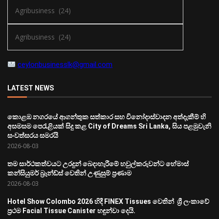
ceylonbusinesslk@gmail.com
LATEST NEWS
කොළඹ නගරයේ ආගන්තුක සත්කාර සහ විනෝදාස්වාදන අත්දැකීම් හි
අසමසම පෙරැළියක් සිදු කළ City of Dreams Sri Lanka, සිය පළමුවැනි
සංවත්සරය සමරයි
2026-08-03
තම සාර්ථකත්වයට උරදුන් බෙදාහැරීමේ හවුල්කරුවන්ට හේමාස්
කන්සියුමර් බ්‍රෑන්ඩ්ස් වෙතින් උණුසුම් ප්‍රණාම
2026-08-03
Hotel Show Colombo 2026 හිදී FINEX Tissues වෙතින් ශ්‍රී ලංකාවේ
ප්‍රථම Facial Tissue Canister හඳුන්වා දෙයි.