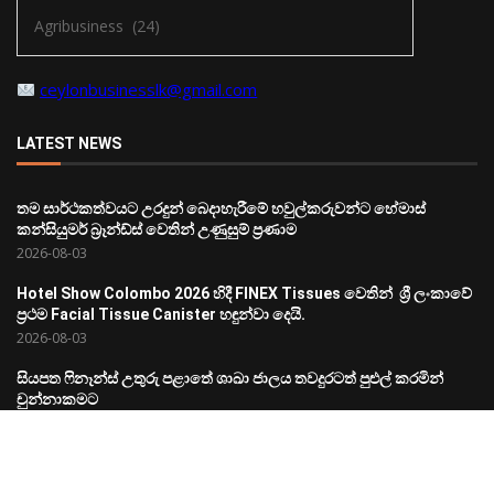
ceylonbusinesslk@gmail.com
LATEST NEWS
තම සාර්ථකත්වයට උරදුන් බෙදාහැරීමේ හවුල්කරුවන්ට හේමාස්
කන්සියුමර් බ්‍රෑන්ඩ්ස් වෙතින් උණුසුම් ප්‍රණාම
2026-08-03
Hotel Show Colombo 2026 හිදී FINEX Tissues වෙතින් ශ්‍රී ලංකාවේ
ප්‍රථම Facial Tissue Canister හඳුන්වා දෙයි.
2026-08-03
සියපත ෆිනෑන්ස් උතුරු පළාතේ ශාඛා ජාලය තවදුරටත් පුළුල් කරමින්
චුන්නාකමට
2026-08-03