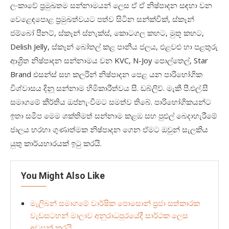
ලංකාවේ ප්‍රමුඛතම සන්නාමයන් ලෙස ඒ ඒ නිෂ්පාදන සඳහා වන
වෙළෙඳපොළ ප්‍රමුඛත්වයට පත්ව සිටින සන්ක්වික්, ස්කෑන්
ජම්බෝ පීනට්, ස්කෑන් ස්නැක්ස්, කොටගල කහට, මුතූ කහට,
Delish Jelly, ස්කෑන් බෝතල් කළ පානීය ජලය, එළවළු හා පළතුරු
ආශ්‍රිත නිෂ්පාදන සන්නාමය වන KVC, N-Joy පොල්තෙල්, Star
Brand එසන්ස් සහ කලරින් නිෂ්පාදන පෙළ යන පාරිභෝගික
විශ්වාසය දිනූ සන්නාම හිමිකාරීත්වය සී. ඩබ්ලිව්. මැකී පී.එල්.සී
සමාගමේ කීර්තිය ඔප්නැංවීමට සමත්ව තිබේ. පාරිභෝගිකයන්ට
ඉතා සමීප මෙම ශක්තිමත් සන්නාම කළඹ සහ පුළුල් බෙදාහැරීමේ
ජාලය හරහා ගුණාත්මක නිෂ්පාදන ගෙන ඒමට ඔවුන් සැලකිය
යුතු කාර්යභාරයක් ඉටු කරයි.
You Might Also Like
මැලිබන් සමාගමේ වාර්ෂික පොසොන් ප්‍රජා සත්කාරක
වැඩසටහන් මාලාව අනුරාධපුරයේදී සාර්ථක ලෙස
අවසන් කරයි.