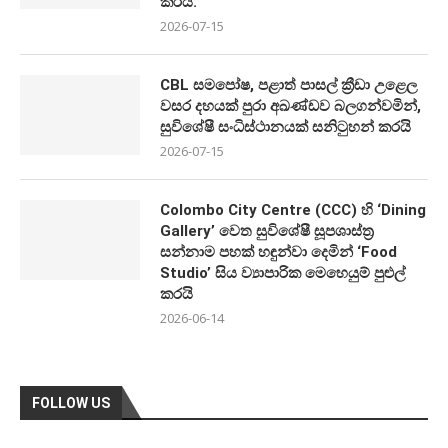
කරයි.
2026-07-15
CBL සමපෝෂ, පළාත් පාසල් ක්‍රීඩා උළෙල
වසර දහයක් පුරා අඛණ්ඩව බලගන්වමින්,
සුවිශේෂී සංධිස්ථානයක් සනිටුහන් කරයි
2026-07-15
Colombo City Centre (CCC) හි ‘Dining
Gallery’ වෙත සුවිශේෂී සූපශාස්ත්‍ර
සන්නාම පහක් හඳුන්වා දෙමින් ‘Food
Studio’ සිය ව්‍යාපාරික මෙහෙයුම් පුළුල්
කරයි
2026-06-14
FOLLOW US