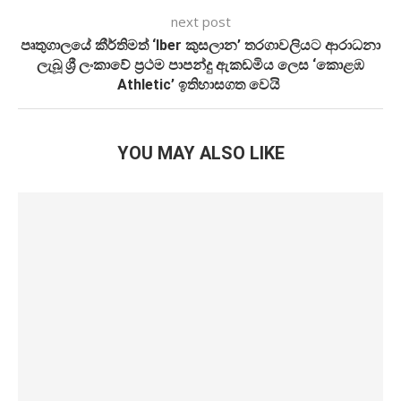
next post
පෘතුගාලයේ කීර්තිමත් ‘Iber කුසලාන’ තරගාවලියට ආරාධනා
ලැබූ ශ්‍රී ලංකාවේ ප්‍රථම පාපන්දු ඇකඩමිය ලෙස ‘කොළඹ
Athletic’ ඉතිහාසගත වෙයි
YOU MAY ALSO LIKE