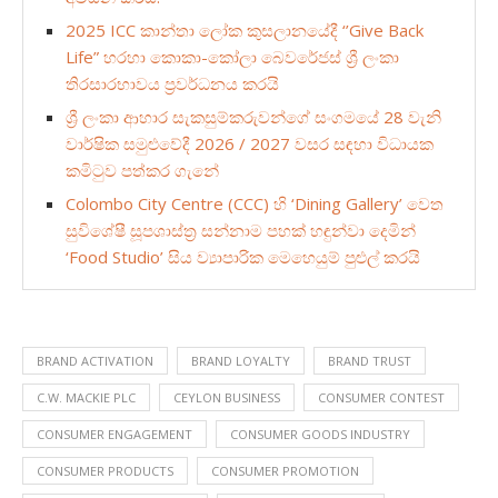
2025 ICC කාන්තා ලෝක කුසලානයේදී ‘’Give Back
Life” හරහා කොකා-කෝලා බෙවරේජස් ශ්‍රී ලංකා
තිරසාරභාවය ප්‍රවර්ධනය කරයි
ශ්‍රී ලංකා ආහාර සැකසුම්කරුවන්ගේ සංගමයේ 28 වැනි
වාර්ෂික සමුළුවේදී 2026 / 2027 වසර සඳහා විධායක
කමිටුව පත්කර ගැනේ
Colombo City Centre (CCC) හි ‘Dining Gallery’ වෙත
සුවිශේෂී සූපශාස්ත්‍ර සන්නාම පහක් හඳුන්වා දෙමින්
‘Food Studio’ සිය ව්‍යාපාරික මෙහෙයුම් පුළුල් කරයි
BRAND ACTIVATION
BRAND LOYALTY
BRAND TRUST
C.W. MACKIE PLC
CEYLON BUSINESS
CONSUMER CONTEST
CONSUMER ENGAGEMENT
CONSUMER GOODS INDUSTRY
CONSUMER PRODUCTS
CONSUMER PROMOTION