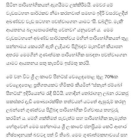
සිටින පාරිභෝගිකයන් ඇගයීමට ලක්කිරීමයි. මෙවර මේ
වැඩසටහන සාර්ථකව නිමා කරනවාත් සමඟම ඉදිරි වසරවලදීත්
අඛණ්ඩව වැඩ සටහන පවත්වාගෙන යාමට ‘සී. ඩබ්ලිව්. මැකී’
ආයතනය බලාපොරොත්තු වෙනවා” යනුවෙන් ය. මෙම
වැඩසටහනේ අඛණ්ඩ සාර්ථකත්වය මඟින් පාරිභෝගිකයන් තුළ
සන්නාමය කෙරෙහි ඇති ලැදියාව පිළිබඳව මැනවින් කියාපන
අතරම මෙමගින් ගුණාත්මක පාරිභෝගික සබඳතා පවත්වාගෙන
යාමට ආයතනය සතු කැපවීම ඉස්මතු කරයි.
මේ වන විට ශ්‍රී ලංකාවේ පීනට්ස් වෙළෙඳපොළ තුළ 70%ක
වෙළෙඳපොළ ප්‍රතිශතයකට හිමිකම් කියමින් “ස්කෑන් ජම්බෝ
පීනට්ස්” ඉදිරියෙන්ම රැඳී සිටියි. හොඳින් තෝරාගනු ලබන රටකජු
සකස්කර දැඩි සෞඛ්‍යාරක්ෂිත තත්වයන් යටතේ ඇසුරුම් කරනු
ලබන්නේ ගුණත්වය පිළිබඳ පාරිභෝගික විශ්වාසය තහවුරු
කරමින්‍ ය. මෙහි ශක්තිමත් පැවැත්ම සහ පාරිභෝගික කැමැත්ත
හේතුවෙන් මෙම සන්නාමය ශ්‍රී ලංකාවේ ජනප්‍රියම කෙටි ආහාර
නිෂ්පාදනයක් බවටද පත් වී තිබේ. මෙම ගුණාත්මකභාවයේ සහ