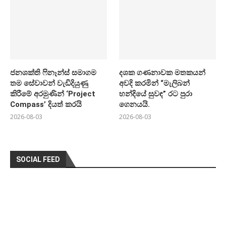
ජනශක්ති ෆිනෑන්ස් සමාගම
දශක ගණනාවක මතකයන්
තම සේවාවන් වැඩිදියුණු
අවදි කරමින් “මැලිබන්
කිරීමේ අරමුණින් ‘Project
හන්දියේ සුවඳ” රට පුරා
Compass’ දියත් කරයි
ගෙනයයි.
2026-08-03
2026-08-03
SOCIAL FEED