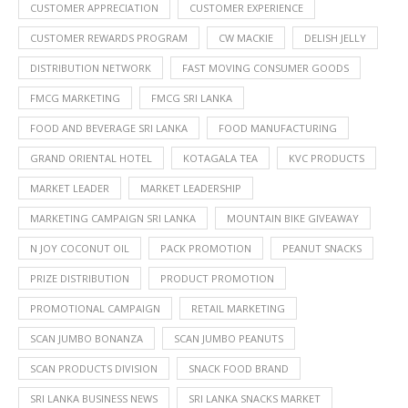
CUSTOMER APPRECIATION
CUSTOMER EXPERIENCE
CUSTOMER REWARDS PROGRAM
CW MACKIE
DELISH JELLY
DISTRIBUTION NETWORK
FAST MOVING CONSUMER GOODS
FMCG MARKETING
FMCG SRI LANKA
FOOD AND BEVERAGE SRI LANKA
FOOD MANUFACTURING
GRAND ORIENTAL HOTEL
KOTAGALA TEA
KVC PRODUCTS
MARKET LEADER
MARKET LEADERSHIP
MARKETING CAMPAIGN SRI LANKA
MOUNTAIN BIKE GIVEAWAY
N JOY COCONUT OIL
PACK PROMOTION
PEANUT SNACKS
PRIZE DISTRIBUTION
PRODUCT PROMOTION
PROMOTIONAL CAMPAIGN
RETAIL MARKETING
SCAN JUMBO BONANZA
SCAN JUMBO PEANUTS
SCAN PRODUCTS DIVISION
SNACK FOOD BRAND
SRI LANKA BUSINESS NEWS
SRI LANKA SNACKS MARKET