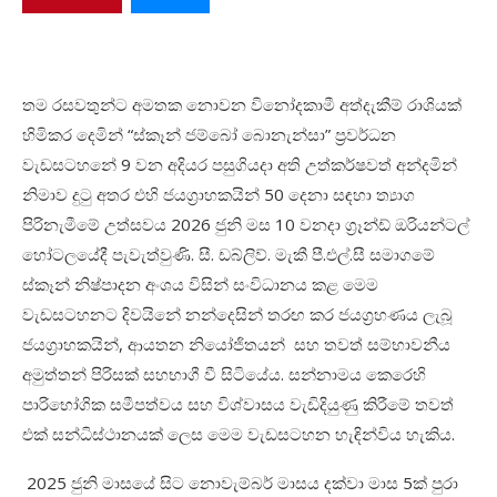
තම රසවතුන්ට අමතක නොවන විනෝදකාමී අත්දැකීම් රාශියක්
හිමිකර දෙමින් “ස්කෑන් ජම්බෝ බොනැන්සා” ප්‍රවර්ධන
වැඩසටහනේ 9 වන අදියර පසුගියදා අති උත්කර්ෂවත් අන්දමින්
නිමාව දුටු අතර එහි ජයග්‍රාහකයින් 50 දෙනා සඳහා ත්‍යාග
පිරිනැමීමේ උත්සවය 2026 ජුනි මස 10 වනදා ග්‍රෑන්ඩ් ඔරියන්ටල්
හෝටලයේදී පැවැත්වුණි. සී. ඩබ්ලිව්. මැකී පී.එල්.සී සමාගමේ
ස්කෑන් නිෂ්පාදන අංශය විසින් සංවිධානය කළ මෙම
වැඩසටහනට දිවයිනේ නන්දෙසින් තරඟ කර ජයග්‍රහණය ලැබූ
ජයග්‍රාහකයින්, ආයතන නියෝජිතයන් සහ තවත් සම්භාවනීය
අමුත්තන් පිරිසක් සහභාගී වී සිටියේය. සන්නාමය කෙරෙහි
පාරිභෝගික සමීපත්වය සහ විශ්වාසය වැඩිදියුණු කිරීමේ තවත්
එක් සන්ධිස්ථානයක් ලෙස මෙම වැඩසටහන හැඳින්විය හැකිය.
2025 ජුනි මාසයේ සිට නොවැම්බර් මාසය දක්වා මාස 5ක් පුරා