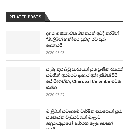
RELATED POSTS
දශක ගණනාවක මතකයන් අවදි කරමින්
“මැලිබන් හන්දියේ සුවඳ” රට පුරා
ගෙනයයි.
2026-08-03
සැබෑ කුළු බඩු සාරයෙන් යුත් ප්‍රණීත රසයක්
සමඟින් අසමසම ආහාර අත්දැකීමක් රිසි
සේ විඳගන්න, Charcoal Colombo වෙත
එන්න
2026-07-27
මැලිබන් සමාගමේ වාර්ෂික පොසොන් ප්‍රජා
සත්කාරක වැඩසටහන් මාලාව
අනුරාධපුරයේදී සාර්ථක ලෙස අවසන්