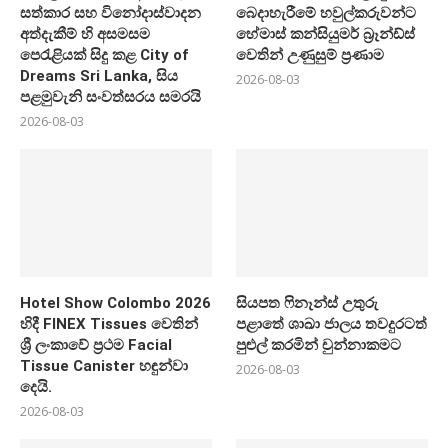
සත්කාර සහ විනෝදාස්වාදන
බෙදාහැරීමේ හවුල්කරුවන්ට
අත්දැකීම් හි අසමසම
හේමාස් කන්සියුමර් බ්‍රෑන්ඩ්ස්
පෙරැළියක් සිදු කළ City of
වෙතින් උණුසුම් ප්‍රණාම
Dreams Sri Lanka, සිය
2026-08-03
පළමුවැනි සංවත්සරය සමරයි
2026-08-03
Hotel Show Colombo 2026
සියපත ෆිනෑන්ස් උතුරු
හිදී FINEX Tissues වෙතින්
පළාතේ ශාඛා ජාලය තවදුරටත්
ශ්‍රී ලංකාවේ ප්‍රථම Facial
පුළුල් කරමින් චුන්නාකමට
Tissue Canister හඳුන්වා
2026-08-03
දෙයි.
2026-08-03