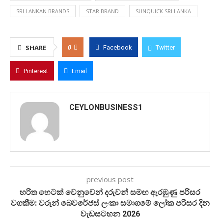
SRI LANKAN BRANDS
STAR BRAND
SUNQUICK SRI LANKA
0
SHARE
Facebook
Twitter
Pinterest
Email
CEYLONBUSINESS1
previous post
හරිත හෙටක් වෙනුවෙන් දරුවන් සමඟ ඇරඹුණු පරිසර
වගකීම: වරුන් බෙවරේජස් ලංකා සමාගමේ ලෝක පරිසර දින
වැඩසටහන 2026