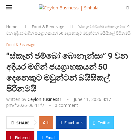
Home
Food & Beverage
“ස්කෑන් ජම්බෝ බොනැන්සා” 9
වන අදියර මගින් ජයග්‍රාහකයන් 50 දෙනෙකුට මවුන්ටන් බයිසිකල් පිරිනමයි
Food & Beverage
“ස්කෑන් ජම්බෝ බොනැන්සා” 9 වන
අදියර මගින් ජයග්‍රාහකයන් 50
දෙනෙකුට මවුන්ටන් බයිසිකල්
පිරිනමයි
written by
CeylonBusiness1
June 11, 2026 4:17
pm/*
2026-06-11
*/
0 comment
0
SHARE
Facebook
Twitter
Pinterest
Email