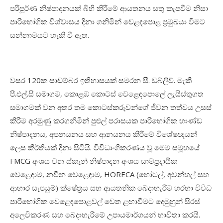
පරිපූර්ණ නිෂ්පාදනයක් බිහි කිරීමේ ආයතනය සතු කැපවීම නිසා
පාරිභෝගික විශ්වාසය දිනා ගනිමින් වෙළඳපොළ ප්‍රමුඛයා වීමට
සන්නාමයට හැකි වී ඇත.
වසර 120ක සාඩම්බර ඉතිහාසයක් සමරන සී. ඩබ්ලිව්. මැකී
පී.එල්.සී සමාගම, කොළඹ කොටස් වෙළෙඳපොලේ ලැයිස්තුගත
සමාගමක් වන අතර තම කොටස්කරුවන්ගේ ජීවන තත්වය උසස්
කිරීම අරමුණු කරගනිමින් පුළුල් පරාසයක පාරිභෝගික භාණ්ඩ
නිෂ්පාදනය, අපනයනය සහ ආනයනය කිරීමේ විශේෂඥයන්
ලෙස කීර්තියක් දිනා සිටියි. විවිධාංගීකරණය වූ මෙම සමූහයේ
FMCG අංශය වන ස්කෑන් නිෂ්පාදන අංශය සාම්ප්‍රදායික
වෙළෙඳාම, නවීන වෙළෙඳාම, HORECA (හෝටල්, අවන්හල් සහ
ආහාර සැපයුම්) ක්ෂේත්‍රය සහ ආයතනික බෙදාහැරීම හරහා විවිධ
පාරිභෝගික වෙළෙඳපොළවල් වෙත ළඟාවීමට දෙමුහුන් සිරස්
අලෙවිකරණ සහ බෙදාහැරීමේ උපායමාර්ගයන් භාවිතා කරයි.