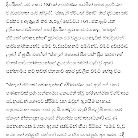
දිවයිනේ ගම් නගර 180 ක් ආවරණය කරමින් මෙම ප්‍රවර්ධන
වැඩසටහන පැවැත්වුණි. ‘ස්කෑන් ජම්බෝ පීනට්’ හිස් දවටන තම
විස්තර ද ඇතුළත් කර තැපැල් පෙට්ටිය 161, කොළඹ යන
ලිපිනයට එවීමෙන් හෝ දිවයින පුරා සංචාරය කළ “ස්කෑන්
ජම්බෝ බොනැන්සා” ප්‍රචාරක රථ වලට ගෙනැවිත් බාරදීමෙන්
පාරිභෝගිකයන්ට මෙම වැඩසටහනට සම්බන්ධ වීමට අවස්ථාව
ලබාදී තිබුණි. එමඟින් “ස්කෑන් ජම්බෝ පීනට්ස්” ප්‍රිය කරන අති
මහත් පාරිභෝගිකයන්ගේ උද්‍යෝගය තවත් වැඩි වූ අතර
සන්නාමය තව තවත් ජනතාව අතර ප්‍රචලිත වීමට හේතු විය.
“ස්කෑන් ජම්බෝ බොනැන්සා” නිර්මාණය කර ඇත්තේ වසර
ගණනාවක් පුරා සන්නාමය කෙරෙහි තිබූ පාරිභෝගික විශ්වාසය
වෙනුවෙන් ගෞරව කිරීමට සහ ඔවුන් ඇගයීම සඳහාය.
වැඩසටහන සමඟ එක් වූ සී. ඩබ්ලිව්. මැකී පී.එල්.සී සමාගමේ
ස්කෑන් නිෂ්පාදන අංශයේ නියෝජ්‍ය සාමාන්‍යාධිකාරී අරුණ
සේනානායක මහතා අදහස් දක්වමින් කියා සිටියේ “මෙම වැඩ
සටහනේ අරමුණ වන්නේ වසර ගණනාවක් පුරා අප සමඟ රැඳී