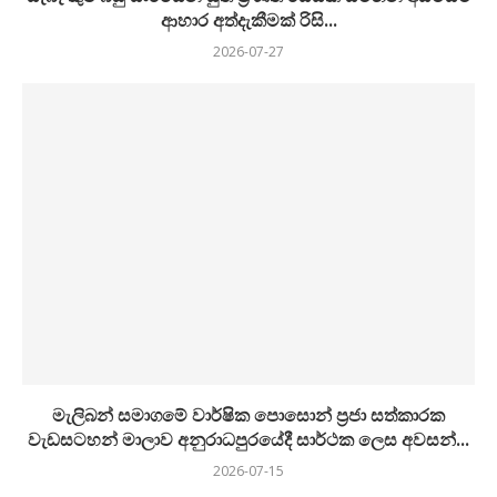
ආහාර අත්දැකීමක් රිසි...
2026-07-27
මැලිබන් සමාගමේ වාර්ෂික පොසොන් ප්‍රජා සත්කාරක
වැඩසටහන් මාලාව අනුරාධපුරයේදී සාර්ථක ලෙස අවසන්...
2026-07-15