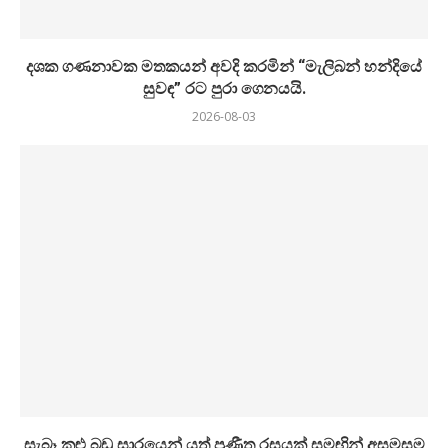
දශක ගණනාවක මතකයන් අවදි කරමින් “මැලිබන් හන්දියේ
සුවඳ” රට පුරා ගෙනයයි.
2026-08-03
සැබෑ කුළු බඩු සාරයෙන් යුත් ප්‍රණීත රසයක් සමඟින් අසමසම