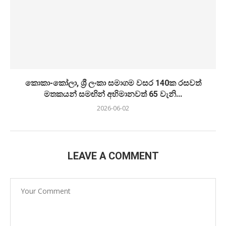
කොකා-කෝලා, ශ්‍රී ලංකා සමාගම වසර 140ක රසවත්
මතකයන් සමඟින් අභිමානවත් 65 වැනි...
2026-06-02
LEAVE A COMMENT