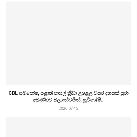
CBL සමපෝෂ, පළාත් පාසල් ක්‍රීඩා උළෙල වසර දහයක් පුරා
අඛණ්ඩව බලගන්වමින්, සුවිශේෂී...
2026-07-15