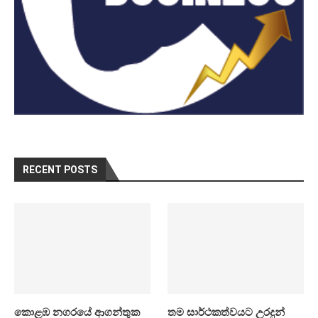
RECENT POSTS
කොළඹ නගරයේ ආගන්තුක
තම සාර්ථකත්වයට උරදුන්