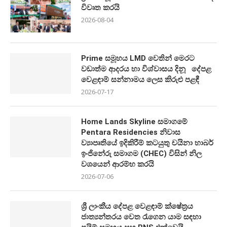
විවෘත කරයි
2026-08-04
Prime සමූහය LMD වෙතින් මෙරට
වඩාත්ම ආදරය හා විශ්වාසය දිනූ දේපළ
වෙළඳාම් සන්නාමය ලෙස කිරුළු පළඳී
2026-07-17
Home Lands Skyline සමාගමේ
Pentara Residencies නිවාස
ව්‍යාපෘතියේ ඉදිකිරීම් කටයුතු චයිනා හාබර්
ඉංජිනේරු සමාගම (CHEC) විසින් නිල
වශයෙන් ආරම්භ කරයි
2026-07-06
ශ්‍රී ලාංකීය දේපළ වෙළඳාම් ක්ෂේත්‍රය
ජාත්‍යන්තරය වෙත රැගෙන යාම සඳහා