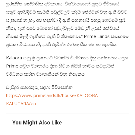
සුරක්ෂිත නේවාසික අවකාශය, විශ්වාසයෙන් යුතුව ජීවිතයේ
සතුට අත්විඳීමට කැමති පවුල්වලට කදිම තේරීමක් වනු ඇති බවට
සැකයක් නැහැ. අප හඳුන්වා දී ඇති සහනදායී පහසු ගෙවීමේ ක්‍රම
නිසා, දැන් රටේ බොහෝ පවුල්වලට මෙවැනි උසස් තත්වයේ
නිවාස මිලදී ගැනීමට හැකි වී තිබෙනවා.” Prime Lands සමාගමේ
ප්‍රධාන විධායක නිලධාරී රුමින්ද රන්දෙණිය මහතා පැවසීය.
Kaloora යනු ශ්‍රී ලංකාවේ වඩාත්ම විශ්වාසය දිනූ සන්නාමය ලෙස
Prime සමූහ ව්‍යාපාරය දිනා සිටින කීර්ති නාමය තවදුරටත්
වර්ධනය කරන ව්‍යාපෘතියක් වනු නිසැකය.
වැඩිදුර තොරතුරු සඳහා පිවිසෙන්න:
https://www.primelands.lk/house/KALOORA-
KALUTARA/en
You Might Also Like