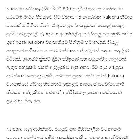
නාගොඩ රෝහලේ සිට මීටර් 800 ක දුරින් සහ දොඩන්ගොඩ
අධිවේගී මාර්ග පිවිසුමේ සිට විනාඩි 15 ක දුරකින් Kaloora නිවාස
ව්‍යාපෘතිය පිහිටා තිබේ. ඒ අවට ප්‍රදේශය ප්‍රධාන පෙළේ පාසල්,
සුපිරි වෙළඳසැල්, බැංකු සහ අවන්හල් ඇතුළු සියලු පහසුකම් සහිත
ප්‍රදේශයකි. Kaloora ව්‍යාපෘතියට පිහිනුම් තටාකයක්, සියලු
පහසුකම් සහිත ව්‍යායාම මධ්‍යස්ථානයක්, දරුවන් සඳහා සෙල්ලම්
පිටියක්, ගෘහස්ථ ක්‍රිකට් ක්‍රීඩා පරිශ්‍රයක් සහ බහුකාර්ය ශාලාවක්
ඇතුළු පහසුකම් රැසක් ඇතුළත් වී ඇති අතර, ඊට පැය 24 පුරා
ආරක්ෂාව සපයනු ලබයි. මෙම පහසුකම් හේතුවෙන් Kaloora
ව්‍යාපෘතියේ නිවාස හිමියන්ට කොළඹ නගරයේ සුඛෝපභෝගී
නිවසක අත්දැකීමක කළුතරදී අත්විඳීමට ලැබෙන අවස්ථාවක්
ලැබෙනු නිසැකය.
Kaloora යනු ආරක්ෂාව, පහසුව සහ දීර්ඝකාලීන වටිනාකම
සොයන පවුල්වලට කදිම ආයෝජනයකි. නවතම ගෘහ නිර්මාණ