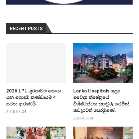
RECENT POSTS
2026 LPL ශූරතාවය සොයා
Lanka Hospitals ශල්‍ය
යන හොඳම කණ්ඩායම් 4
වෛද්‍ය ක්ෂේත්‍රයේ
සටන ඇරඹෙයි
විශිෂ්ටත්වය තහවුරු කරමින්
තවදුරටත් පෙරමුණේ.
2026-08-04
2026-08-04