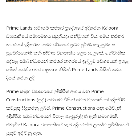
Prime Lands සමාගම කළුතර ප්‍රදේශයේ ඉදිකරන Kaloora
ව්‍යාපෘතියේ සමාරම්භය පසුගියදා සනිටුහන් විය. මෙය කළුතර
නගරයේ ඉදිකරන මෙම වර්ගයේ ප්‍රථම පූර්ණ සැලසුම්ගත
සුඛෝපභෝගී තනි නිවාස ව්‍යාපෘතිය ලෙස සැලකේ. නේවාසික
දේපළ සම්බන්ධයෙන් කළුතර නගරයේ ඉල්ලුම වේගයෙන් ඉහළ
යමින් පවතින බව හඳුනා ගනිමින් Prime Lands විසින් මෙය
දියත් කරන ලදි.
Prime සමූහ ව්‍යාපාරයේ ඉදිකිරීම් අංශය වන Prime
Constructions (පුද්.) සමාගම විසින් මෙම ව්‍යාපෘතියේ ඉදිකිරීම්
කටයුතු සිදුකරනු ලබයි. Prime Constructions යනු මෙවැනි
ඉදිකිරීම් සම්බන්ධයෙන් විශාල පළපුරුද්දක් ඇති සමාගමකි.
එබැවින් Kaloora ව්‍යාපෘතියේ සෑම අදියරක්ම උසස්ම ප්‍රමිතියෙන්
යුතුව ඉදි වනු ඇත.