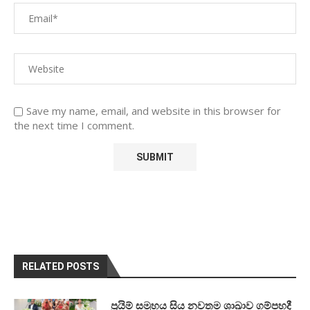
Save my name, email, and website in this browser for
the next time I comment.
RELATED POSTS
ප්‍රයිම් සමූහය සිය නවතම ශාඛාව ගම්පහදී