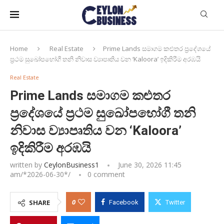
Home
Real Estate
Prime Lands සමාගම කළුතර ප්‍රදේශයේ
ප්‍රථම සුඛෝපභෝගී තනි නිවාස ව්‍යාපෘතිය වන ‘Kaloora’ ඉදිකිරීම අරඹයි
Real Estate
Prime Lands සමාගම කළුතර
ප්‍රදේශයේ ප්‍රථම සුඛෝපභෝගී තනි
නිවාස ව්‍යාපෘතිය වන ‘Kaloora’
ඉදිකිරීම අරඹයි
written by
CeylonBusiness1
June 30, 2026 11:45
am/*
2026-06-30
*/
0 comment
0
SHARE
Facebook
Twitter