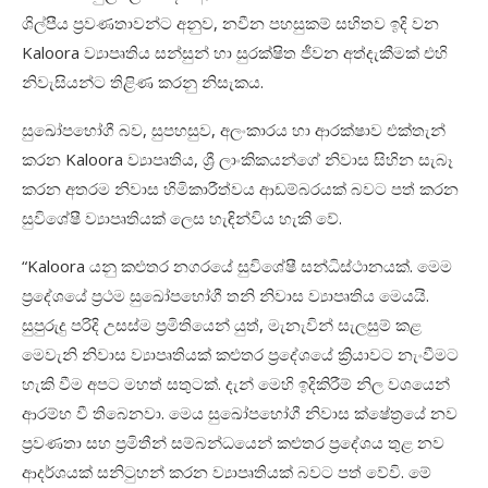
ශිල්පීය ප්‍රවණතාවන්ට අනුව, නවීන පහසුකම් සහිතව ඉදි වන
Kaloora ව්‍යාපෘතිය සන්සුන් හා සුරක්ෂිත ජීවන අත්දැකීමක් එහි
නිවැසියන්ට තිළිණ කරනු නිසැකය.
සුඛෝපභෝගී බව, සුපහසුව, අලංකාරය හා ආරක්ෂාව එක්තැන්
කරන Kaloora ව්‍යාපෘතිය, ශ්‍රී ලාංකිකයන්ගේ නිවාස සිහින සැබෑ
කරන අතරම නිවාස හිමිකාරීත්වය ආඩම්බරයක් බවට පත් කරන
සුවිශේෂී ව්‍යාපෘතියක් ලෙස හැඳින්විය හැකි වේ.
“Kaloora යනු කළුතර නගරයේ සුවිශේෂී සන්ධිස්ථානයක්. මෙම
ප්‍රදේශයේ ප්‍රථම සුඛෝපභෝගී තනි නිවාස ව්‍යාපෘතිය මෙයයි.
සුපුරුදු පරිදි උසස්ම ප්‍රමිතියෙන් යුත්, මැනැවින් සැලසුම් කළ
මෙවැනි නිවාස ව්‍යාපෘතියක් කළුතර ප්‍රදේශයේ ක්‍රියාවට නැංවීමට
හැකි වීම අපට මහත් සතුටක්. දැන් මෙහි ඉදිකිරීම් නිල වශයෙන්
ආරම්භ වී තිබෙනවා. මෙය සුඛෝපභෝගී නිවාස ක්ෂේත්‍රයේ නව
ප්‍රවණතා සහ ප්‍රමිතීන් සම්බන්ධයෙන් කළුතර ප්‍රදේශය තුළ නව
ආදර්ශයක් සනිටුහන් කරන ව්‍යාපෘතියක් බවට පත් වේවි. මේ