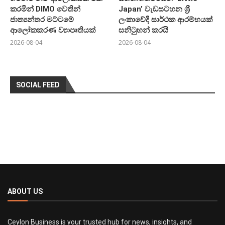
කරමින් DIMO වෙතින්
Japan’ වැඩසටහන ශ්‍රී
ජාත්‍යන්තර මට්ටමේ
ලංකාවේදී සාර්ථක ආරම්භයක්
ආලෝකකරණ ව්‍යාපෘතියක්
සනිටුහන් කරයි
2026-08-04
2026-08-04
SOCIAL FEED
ABOUT US
Ceylon Business is your trusted hub for news, insights, and