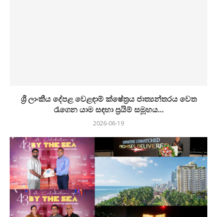
ශ්‍රී ලාංකීය දේපළ වෙළඳාම් ක්ෂේත්‍රය ජාත්‍යන්තරය වෙත
රැගෙන යාම සඳහා ප්‍රයිම් සමූහය...
2026-06-19