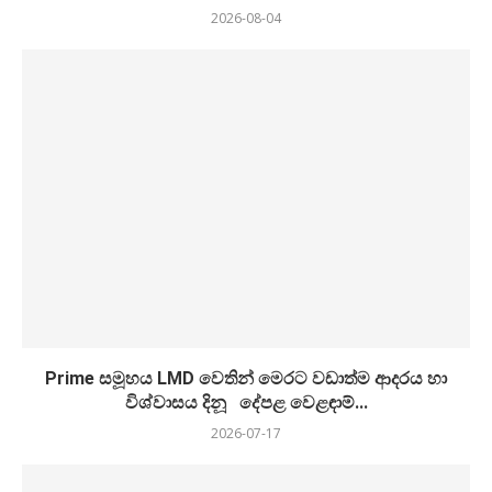
2026-08-04
Prime සමූහය LMD වෙතින් මෙරට වඩාත්ම ආදරය හා
විශ්වාසය දිනූ දේපළ වෙළඳාම්...
2026-07-17