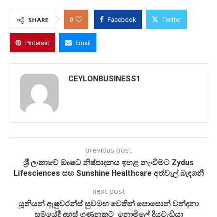
0
SHARE
Facebook
Twitter
Pinterest
Email
CEYLONBUSINESS1
previous post
ශ්‍රී ලංකාවේ ඖෂධ නිෂ්පාදනය ඉහළ නැංවීමට Zydus
Lifesciences සහ Sunshine Healthcare අත්වැල් බැඳගනී
next post
යූනියන් ඇෂුවරන්ස් සුවමඟ වෙතින් පොසොන් වන්දනා
සමයේදී දහස් ගණනකට නොමිලේ දියවැඩියා