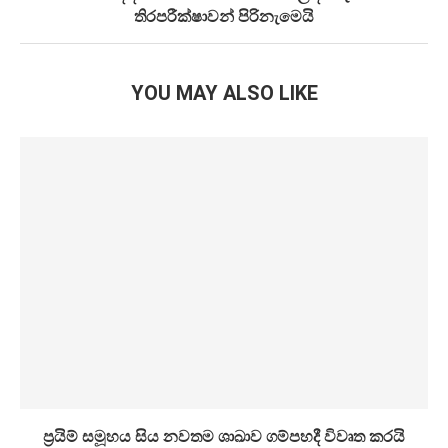
තිරපරීක්ෂාවන් පිරිනැමෙයි
YOU MAY ALSO LIKE
ප්‍රයිම් සමූහය සිය නවතම ශාඛාව ගම්පහදී විවෘත කරයි