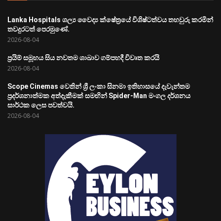
Lanka Hospitals ශල්‍ය වෛද්‍ය ක්ෂේත්‍රයේ විශිෂ්ටත්වය තහවුරු කරමින්
තවදුරටත් පෙරමුණේ.
2026-08-04
ප්‍රයිම් සමූහය සිය නවතම ශාඛාව ගම්පහදී විවෘත කරයි
2026-08-04
Scope Cinemas වෙතින් ශ්‍රී ලංකා සිනමා ඉතිහාසයේ දැවැන්තම
ප්‍රදර්ශනාත්මක අත්දැකීමක් සමඟින් Spider-Man මංගල දර්ශනය
සාර්ථක ලෙස පවත්වයි.
2026-08-04