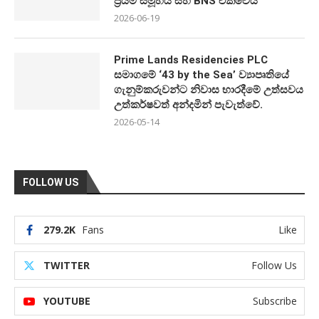
ප්‍රයිම් සමූහය සහ BNS එක්වෙයි
2026-06-19
Prime Lands Residencies PLC
සමාගමේ ‘43 by the Sea’ ව්‍යාපෘතියේ
ගැනුම්කරුවන්ට නිවාස භාරදීමේ උත්සවය
උත්කර්ෂවත් අන්දමින් පැවැත්වේ.
2026-05-14
FOLLOW US
279.2K
Fans
Like
TWITTER
Follow Us
YOUTUBE
Subscribe