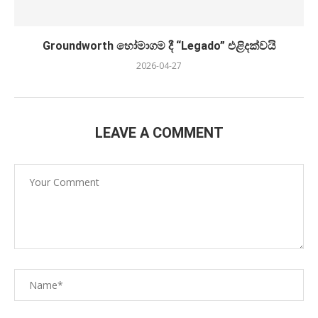
Groundworth හෝමාගම දී “Legado” එළිදක්වයි
2026-04-27
LEAVE A COMMENT