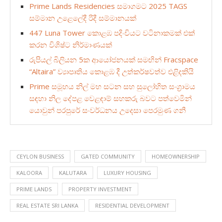
Prime Lands Residencies සමාගමට 2025 TAGS
සම්මාන උළෙලේදී රිදී සම්මානයක්
447 Luna Tower කොළඹ පදිංචියට වටිනාකමක් එක්
කරන විශිෂ්ට නිර්මාණයක්
රුපියල් බිලියන 5ක ආයෝජනයක් සමඟින් Fracspace
“Altaira” ව්‍යාපෘතිය කොළඹ දී උත්කර්ෂවත්ව එළිදකියි
Prime සමූහය නිල් මහ සටන සහ සුලෝහිත සංග්‍රාමය
සඳහා නිල දේපළ වෙළඳාම් සහකරු බවට පත්වෙමින්
යොවුන් පරපුරේ සංවර්ධනය උදෙසා පෙරමුණ ගනී
CEYLON BUSINESS
GATED COMMUNITY
HOMEOWNERSHIP
KALOORA
KALUTARA
LUXURY HOUSING
PRIME LANDS
PROPERTY INVESTMENT
REAL ESTATE SRI LANKA
RESIDENTIAL DEVELOPMENT