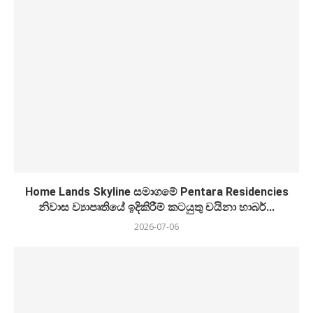
Home Lands Skyline සමාගමේ Pentara Residencies
නිවාස ව්‍යාපෘතියේ ඉදිකිරීම් කටයුතු චයිනා හාබර්...
2026-07-06