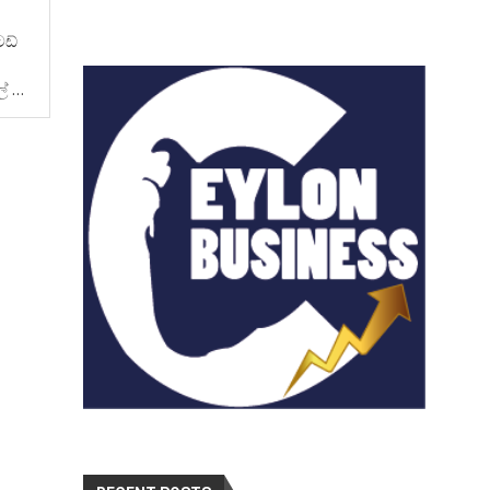
ටඩ්
ල් …