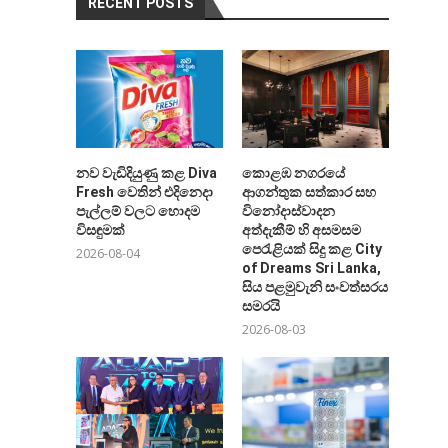
RECENT POSTS
නව වැඩිදියුණු කළ Diva
කොළඹ නගරයේ
Fresh වෙතින් එදිනෙදා
ආගන්තුක සත්කාර සහ
පැල්ලම් වලට හොදම
විනෝදාස්වාදන
විසඳුමක්
අත්දැකීම් හි අසමසම
පෙරැළියක් සිදු කළ City
2026-08-04
of Dreams Sri Lanka,
සිය පළමුවැනි සංවත්සරය
සමරයි
2026-08-03