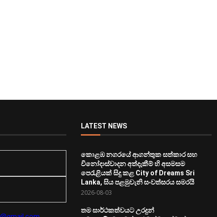
LATEST NEWS
කොළඹ නගරයේ ආගන්තුක සත්කාර සහ
විනෝදාස්වාදන අත්දැකීම් හි අසමසම
පෙරැළියක් සිදු කළ City of Dreams Sri
Lanka, සිය පළමුවැනි සංවත්සරය සමරයි
2026-08-03
තම සාර්ථකත්වයට උරදුන්
lk@gmail.com