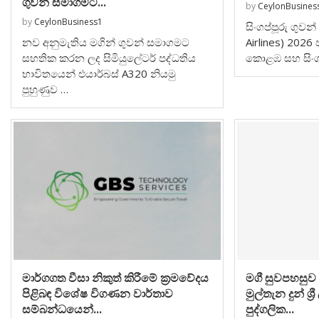
ගුවන් සමාගමට...
by
CeylonBusines
by
CeylonBusiness1
සිංගප්පූරු ගුව
නව අනුමැතිය මගින් ගුවන් සමාගමට
Airlines) 2026
සහතික කරන ලද සිමියුලේටර් පද්ධතිය
කොළඹ සහ සිංග
භාවිතයෙන් එයාර්බස් A320 නියමු
පුහුණුව …
මාර්ගගත වීසා නිකුත් කිරීමේ ක්‍රමවේදය
මගී සුවපහසුව
පිළිබඳ විශේෂ විගණන වාර්තාව
මුල්තැන දුන් ශ්‍
සම්බන්ධයෙන්...
පුද්ගලික...