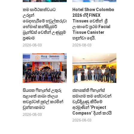
තම සාර්ථකත්වයට
Hotel Show Colombo
උරදුන්
2026 හිදී FINEX
බෙදාහැරීමේ හවුල්කරුවන්ට
Tissues වෙතින් ශ්‍රී
හේමාස් කන්සියුමර්
ලංකාවේ ප්‍රථම Facial
බ්‍රෑන්ඩ්ස් වෙතින් උණුසුම්
Tissue Canister
ප්‍රණාම
හඳුන්වා දෙයි.
2026-08-03
2026-08-03
සියපත ෆිනෑන්ස් උතුරු
ජනශක්ති ෆිනෑන්ස්
පළාතේ ශාඛා ජාලය
සමාගම තම සේවාවන්
තවදුරටත් පුළුල් කරමින්
වැඩිදියුණු කිරීමේ
චුන්නාකමට
අරමුණින් ‘Project
Compass’ දියත් කරයි
2026-08-03
2026-08-03