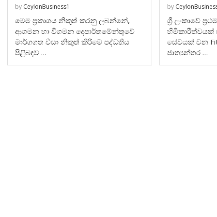
by
CeylonBusiness1
by
CeylonBusines
මෙම ප්‍රකාශය නිකුත් කරනු ලබන්නේ,
ශ්‍රී ලංකාවේ ප්‍
ආගමන හා විගමන දෙපාර්තමේන්තුවේ
හිමිකාරීත්වයක්
මාර්ගගත වීසා නිකුත් කිරීමේ පද්ධතිය
සේවයක් වන Fit
පිළිබඳව …
ජාත්‍යන්තර …