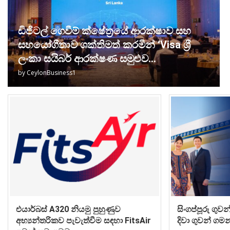
ඩිජිටල් ගෙවීම් ක්ෂේත්‍රයේ ආරක්ෂාව සහ
සහයෝගීතාව ශක්තිමත් කරමින් ‘Visa ශ්‍රී
ලංකා සයිබර් ආරක්ෂණ සමුළුව...
by
CeylonBusiness1
එයාර්බස් A320 නියමු පුහුණුව
සිංගප්පූරු ග
අභ්‍යන්තරිකව පැවැත්වීම සඳහා FitsAir
දිවා ගුවන් ගමන