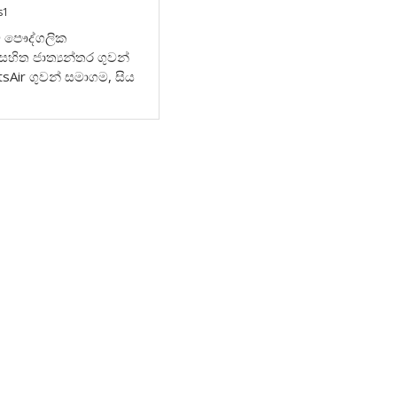
s1
රථම පෞද්ගලික
 සහිත ජාත්‍යන්තර ගුවන්
sAir ගුවන් සමාගම, සිය