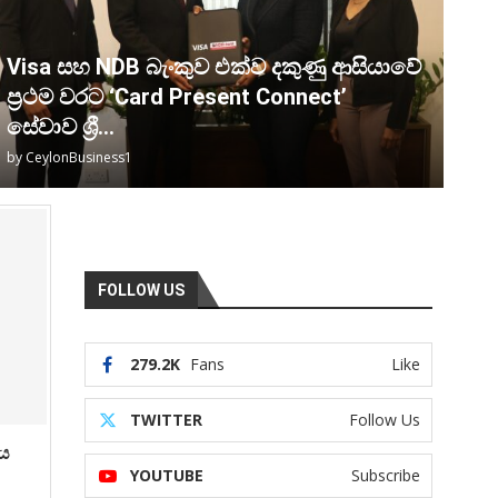
Visa සහ NDB බැංකුව එක්ව දකුණු ආසියාවේ
ප්‍රථම වරට ‘Card Present Connect’
සේවාව ශ්‍රී...
by
CeylonBusiness1
FOLLOW US
279.2K
Fans
Like
TWITTER
Follow Us
ීය
YOUTUBE
Subscribe