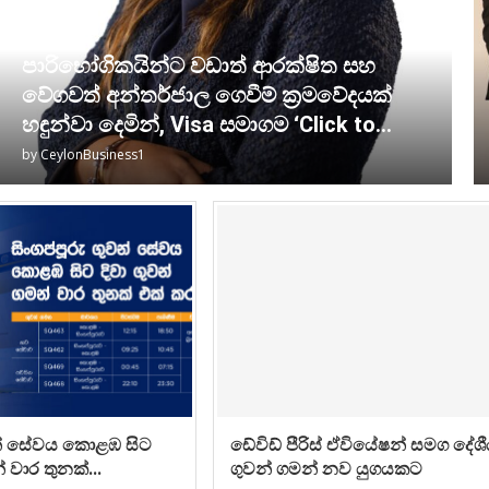
පාරිභෝගිකයින්ට වඩාත් ආරක්ෂිත සහ
වේගවත් අන්තර්ජාල ගෙවීම් ක්‍රමවේදයක්
හඳුන්වා දෙමින්, Visa සමාගම ‘Click to...
by
CeylonBusiness1
ුවන් සේවය කොළඹ සිට
ඩේවිඩ් පීරිස් ඒවියේෂන් සමග දේශ
් වාර තුනක්...
ගුවන් ගමන් නව යුගයකට