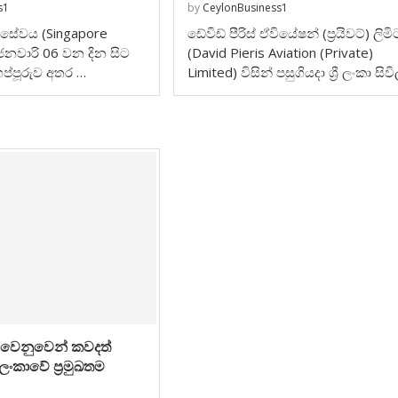
s1
by
CeylonBusiness1
න් සේවය (Singapore
ඩේවිඩ් පීරිස් ඒවියේෂන් (ප්‍රයිවට්) ලිමි
 ජනවාරි 06 වන දින සිට
(David Pieris Aviation (Private)
ප්පූරුව අතර …
Limited) විසින් පසුගියදා ශ්‍රී ලංකා සිවි
 වෙනුවෙන් කවදත්
රී ලංකාවේ ප්‍රමුඛතම