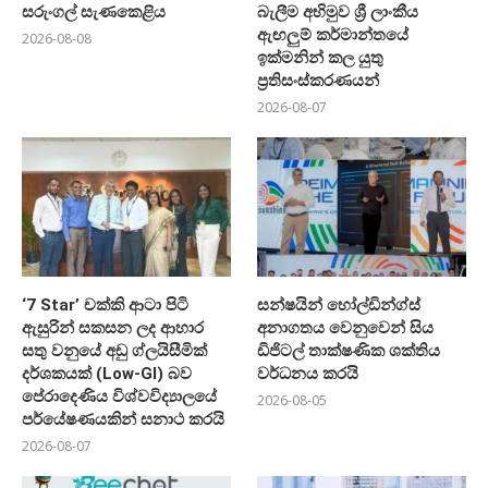
සරුංගල් සැණකෙළිය
බැලීම අභිමුව ශ්‍රී ලාංකීය
ඇඟලුම් කර්මාන්තයේ
2026-08-08
ඉක්මනින් කල යුතු
ප්‍රතිසංස්කරණයන්
2026-08-07
‘7 Star’ චක්කි ආටා පිටි
සන්ෂයින් හෝල්ඩින්ග්ස්
ඇසුරින් සකසන ලද ආහාර
අනාගතය වෙනුවෙන් සිය
සතු වනුයේ අඩු ග්ලයිසීමික්
ඩිජිටල් තාක්ෂණික ශක්තිය
දර්ශකයක් (Low-GI) බව
වර්ධනය කරයි
පේරාදෙණිය විශ්වවිද්‍යාලයේ
2026-08-05
පර්යේෂණයකින් සනාථ කරයි
2026-08-07