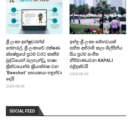
ශ්‍රී ලංකා ඉන්ෂුවරන්ස්
ඉන්දු-ශ්‍රී ලංකා සම්භවයක්
ජෙනරල්, ශ්‍රී ලංකාවේ රක්ෂණ
සහිත අභිරාමි කලා ශිල්පිනිය
ක්ෂේත්‍රයේ ප්‍රථම වරට කෘතිම
සිය ප්‍රථම සංගීත
බුද්ධියෙන් බලගැන්වූ, භාෂා
නිර්මාණයවන KAPALI
ත්‍රිත්වයෙන්ම ක්‍රියාත්මක වන
එළිදක්වයි
‘Beechat’ සහයකයා හඳුන්වා
2026-08-04
දෙයි
2026-08-05
SOCIAL FEED