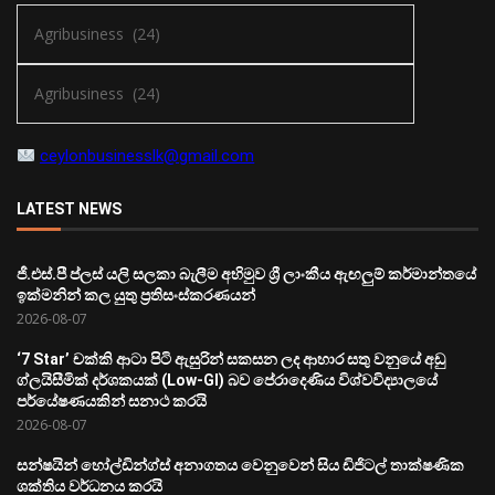
ceylonbusinesslk@gmail.com
LATEST NEWS
ජී.එස්.පී ප්ලස් යලි සලකා බැලීම අභිමුව ශ්‍රී ලාංකීය ඇඟලුම් කර්මාන්තයේ
ඉක්මනින් කල යුතු ප්‍රතිසංස්කරණයන්
2026-08-07
‘7 Star’ චක්කි ආටා පිටි ඇසුරින් සකසන ලද ආහාර සතු වනුයේ අඩු
ග්ලයිසීමික් දර්ශකයක් (Low-GI) බව පේරාදෙණිය විශ්වවිද්‍යාලයේ
පර්යේෂණයකින් සනාථ කරයි
2026-08-07
සන්ෂයින් හෝල්ඩින්ග්ස් අනාගතය වෙනුවෙන් සිය ඩිජිටල් තාක්ෂණික
ශක්තිය වර්ධනය කරයි