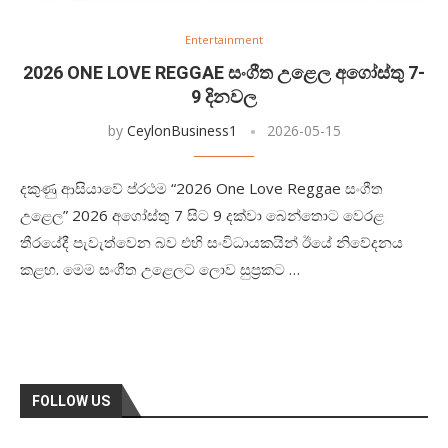
Entertainment
2026 ONE LOVE REGGAE සංගීත උළෙල අගෝස්තු 7-
9 දිනවල
by
CeylonBusiness1
2026-05-15
දකුණු ආසියාවේ ප්රථම “2026 One Love Reggae සංගීත
උළෙල” 2026 අගෝස්තු 7 සිට 9 දක්වා බෙන්තොට වෙරළ
තීරයේදී පැවැත්වෙන බව එහි සංවිධායකයින් ඊයේ නිවේදනය
කළහ. මෙම සංගීත උළෙලට ලොව සුප්‍රකට …
FOLLOW US