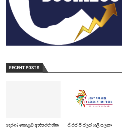
RECENT POSTS
දෙරණ කොළඹ අන්තරජාතික
ජී.එස්.පී ප්ලස් යලි සලකා