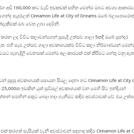
වර්ග අඩි 160,000 කට වැඩි ඉඩකඩක් සහිත මෙන්ම ඔබට අවශ්‍ය ආකාරය
න්ද සැදුම්ලත් Cinnamon Life at City of Dreams ඔබේ බලාපොරොත්
ත්දැකීමක් ඔබ වෙත ලබා දෙමිනි.
කරන ලද විවිධ කලාවන්ගෙන් සුසැදි උත්සව ශාලා 5කදී ඔබේ සුන්දර
ත. එහි සෑම උත්සව ශාලා අවකාශයක්ම විවිධ කලා නිර්මාණයන් මෙන්
ත්සවයට පැහැදිලි වෙනසක් මෙන්ම අලංකාරයක් එක් කිරීමට හේතු වනු ඇත
ෙන් සුදුසු අවකාශයක් සොයන සියලු දෙනා හට Cinnamon Life at City 
 25,000ක ඉඩකින් යුත් සුවිසල් අවකාශයක් වන මෙහි සිට ඉන්දියන්
ුත්තන් සමඟින් සතුට බෙදා හදා ගැනීමට කදිම අවස්ථාවක් වේ. එය උත
රගත් සැසියක් වැනි අවස්ථාවන් සඳහාද කදිම Cinnamon Life at C