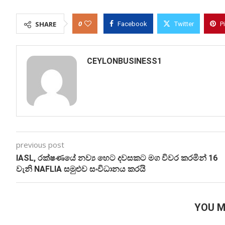
0
SHARE
Facebook
Twitter
P
CEYLONBUSINESS1
previous post
IASL, රක්ෂණයේ නව්‍ය හෙට දවසකට මග විවර කරමින් 16
වැනි NAFLIA සමුළුව සංවිධානය කරයි
YOU M