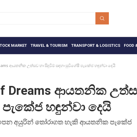
TOCK MARKET
TRAVEL & TOURISM
TRANSPORT & LOGISTICS
FOOD 
eams ආයතනික උත්සව හා සිදුවීම් සඳහා සුවිශේෂී පැකේජ හඳුන්වා දෙයි
y of Dreams ආයතනික උත්
ෂී පැකේජ හඳුන්වා දෙයි
ලපෙන අයුරින් තෝරාගත හැකි ආයතනික පැකේජ