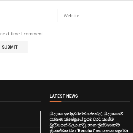
 next time I comment.
LATEST NEWS
ශ්‍රී ලංකා ඉන්ෂුවරන්ස් ජෙනරල්, ශ්‍රී ලංකාවේ
රක්ෂණ ක්ෂේත්‍රයේ ප්‍රථම වරට කෘතිම
බුද්ධියෙන් බලගැන්වූ, භාෂා ත්‍රිත්වයෙන්ම
ක්‍රියාත්මක වන ‘Beechat’ සහයකයා හඳුන්වා