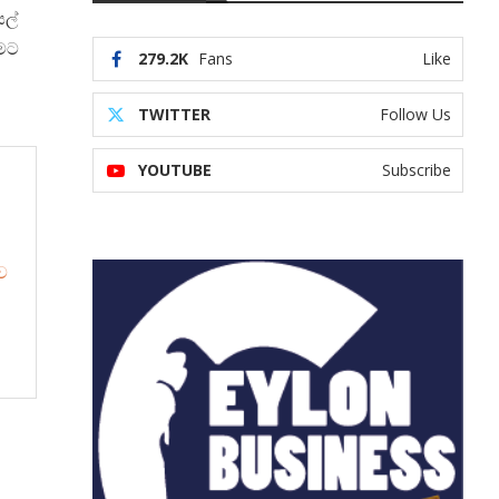
සල්
ීමට
279.2K
Fans
Like
TWITTER
Follow Us
YOUTUBE
Subscribe
ව