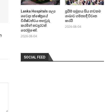
Lanka Hospitals ශල්‍ය
ප්‍රයිම් සමූහය සිය නවතම
වෛද්‍ය ක්ෂේත්‍රයේ
ශාඛාව ගම්පහදී විවෘත
විශිෂ්ටත්වය තහවුරු
කරයි
කරමින් තවදුරටත්
2026-08-04
පෙරමුණේ.
න
2026-08-04
SOCIAL FEED