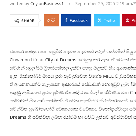
written by
CeylonBusiness1
September 29, 2025 2:19 pm/*
0
SHARE
Facebook
Twitter
Pi
ව්‍යාපාර සබඳතා සහ හමුවීම් නැවත නැවතත් අරුත් ගන්වමින් සියු 
Cinnamon Life at City of Dreams කටයුතු කර ඇත. ඒ යටතේ එක්
සමඟින් සඳුදා සිට බ්‍රහස්පතින්දා දක්වා පහසු මිලකට සිය ආයතන
ඇත. ඔක්තෝබර් මාසය පුරා පැවැත්වෙන විශේෂ MICE වැඩසටහන
ඒ ආයතනයන්ට ගැලපෙන ආකාරයේ සේවාවන් නොඅඩුව ලබා දීමට Ci
දකුණු ආසියාවේ ප්‍රථම පූර්ණ ඒකාබද්ධ හෝටල් සංකීර්ණය වන Ci
සේවාවක් සිය පාරිභෝගිකයින් වෙත සැපයීමට නිරන්තරයෙන් කට
සමන්විත සුඛෝපභෝගී අවකාශයක විවේකය, විනෝදාස්වාදය සමඟින් 
Dreams හි පවත්වනු ලබන රැස්වීම් හා විවිධ උත්සව අවස්ථාවන