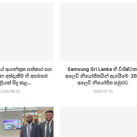
 ආගන්තුක සත්කාර සහ
Samsung Sri Lanka හි විශිෂ්ට
න අත්දැකීම් හි අසමසම
අලෙවි නියෝජිතයින් ඇගයීමේ 20
ියක් සිදු කළ...
අලෙවි නියෝජිත සමුළුව
2026-08-03
2026-07-31