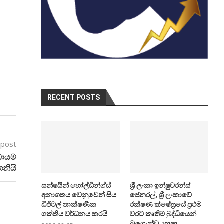
RECENT POSTS
 post
ඩායම
ගනියි
සන්ෂයින් හෝල්ඩින්ග්ස්
ශ්‍රී ලංකා ඉන්ෂුවරන්ස්
අනාගතය වෙනුවෙන් සිය
ජෙනරල්, ශ්‍රී ලංකාවේ
ඩිජිටල් තාක්ෂණික
රක්ෂණ ක්ෂේත්‍රයේ ප්‍රථම
ශක්තිය වර්ධනය කරයි
වරට කෘතිම බුද්ධියෙන්
බලගැන්වූ, භාෂා