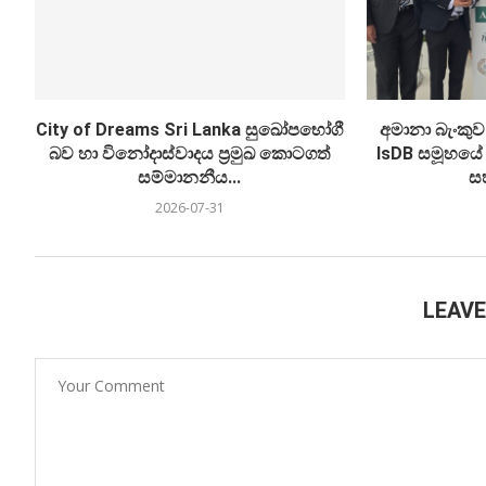
City of Dreams Sri Lanka සුඛෝපභෝගී
අමානා බැංකුව
බව හා විනෝදාස්වාදය ප්‍රමුඛ කොටගත්
IsDB සමූහයේ ව
සම්මානනීය...
ස
2026-07-31
LEAV