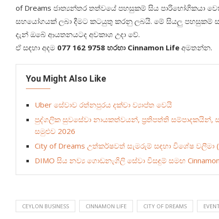
of Dreams ජාත්‍යන්තර තත්වයේ පහසුකම් සිය පාරිභෝගිකයා වෙත ලබ
සහයෝගයක් ලබා දීමට කටයුතු කරනු ලබයි. මේ සියලු පහසුකම් 
දැන් ඔබේ ආයතනයටද අවකාශ උදා වේ.
ඒ සඳහා අදම
077 162 9758 හරහා Cinnamon Life
අමතන්න.
You Might Also Like
Uber සේවාව රත්නපුරය දක්වා ව්‍යාප්ත වෙයි
පුද්ගලික සුවසේවා නායකත්වයන්, ප්‍රතිපත්ති සම්පාදකය
සමුළුව 2026
City of Dreams උත්කර්ෂවත් සැමරුම් සඳහා විශේෂ වලීමා 
DIMO සිය නව්‍ය ගොඩනැගිලි සේවා විසඳුම් සමඟ Cinnamon
CEYLON BUSINESS
CINNAMON LIFE
CITY OF DREAMS
EVEN