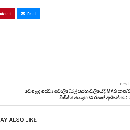
interest
Email
next
වෙළෙඳ සේවා වොලිබෝල් තරඟාවලියේදී MAS කණ්
විශිෂ්ට ජයග්‍රහණ රැසක් අත්පත් කර 
AY ALSO LIKE