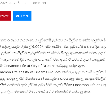
2025-09-29
*/
0 comment
nterest
Email
ව්‍යාපාර ආයතනයන් වෙත සුවිශේෂී උත්සව හා සිදුවීම් පැකේජ හඳුන්වා ද
 පුද්ගලයකුට රුපියල් 9,000/- සිට ආරම්භ වන සුවිශේෂී සතියේ දින ප
ික උත්සව හා සිදුවීම් පැවැත්වීමේ අවස්ථාව සියලු ආයතනයන් වෙත උදා 
් සඳහා මෙම දීමනාව ලබාගත හැකි වන අතර ඒ යටතේ උසස් පහසුකම්
nnamon Life at City of Dreams කටයුතු කරනු ඇත.
nnamon Life at City of Dreams සංචාරක හෝටල්වලට එහා ගිය සුවිසල්
යුතු කරනු ලබයි. විශේෂයෙන් කොළඹ නගරය තුළ සියලු පහසුකම්වලින
අසමසම අත්දැකීමක් ලබා දීමට කැපවී සිටින Cinnamon Life at City
් සදාකාලික මතකයේ රැඳෙන්නක් බවට නිතැතින්ම පත්වනු ඇත.