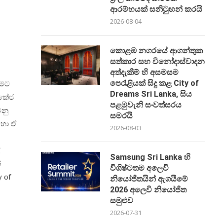
ආරම්භයක් සනිටුහන් කරයි
2026-08-04
කොළඹ නගරයේ ආගන්තුක
සත්කාර සහ විනෝදාස්වාදන
අත්දැකීම් හි අසමසම
ීමට
පෙරැළියක් සිදු කළ City of
Dreams Sri Lanka, සිය
ැකේජ
පළමුවැනි සංවත්සරය
වනු
සමරයි
 හා ඒ
2026-08-03
Samsung Sri Lanka හි
්
විශිෂ්ටතම අලෙවි
 of
නියෝජිතයින් ඇගයීමේ
2026 අලෙවි නියෝජිත
සමුළුව
2026-07-31