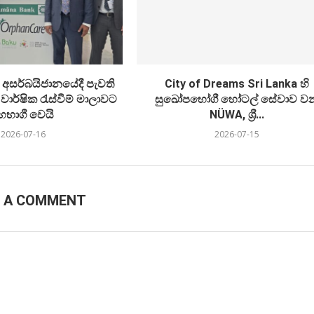
 අසර්බයිජානයේදී පැවති
City of Dreams Sri Lanka හි
ාර්ෂික රැස්වීම් මාලාවට
සුඛෝපභෝගී හෝටල් සේවාව ව
හභාගී වෙයි
NÜWA, ශ්‍රී...
2026-07-16
2026-07-15
E A COMMENT