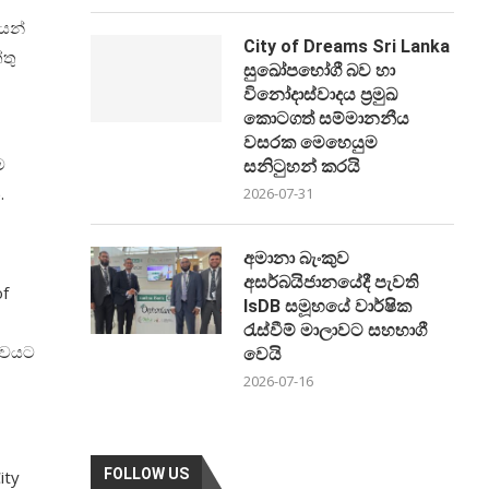
ෙන්
City of Dreams Sri Lanka
තු
සුඛෝපභෝගී බව හා
විනෝදාස්වාදය ප්‍රමුඛ
කොටගත් සම්මානනීය
වසරක මෙහෙයුම
ම
සනිටුහන් කරයි
.
2026-07-31
අමානා බැංකුව
අසර්බයිජානයේදී පැවති
of
IsDB සමූහයේ වාර්ෂික
රැස්වීම් මාලාවට සහභාගී
්සවයට
වෙයි
2026-07-16
FOLLOW US
ity