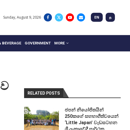
Sunday, August 9, 2026
EN
த
& BEVERAGE
GOVERNMENT
MORE
සව
RELATED POSTS
ජපන් නියෝජිතයින්
250කගේ සහභාගීත්වයෙන්
‘Little Japan’ වැඩසටහන
ශ්‍රී ලංකාවේදී සාර්ථක