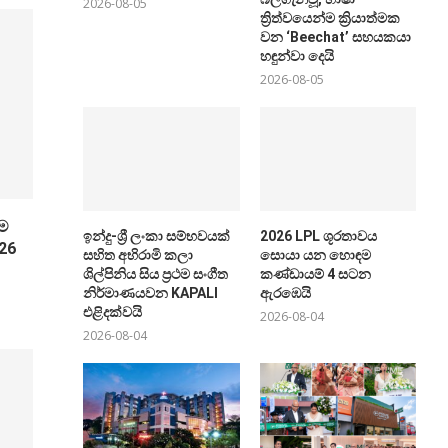
2026-08-05
ත්‍රිත්වයෙන්ම ක්‍රියාත්මක
වන ‘Beechat’ සහයකයා
හඳුන්වා දෙයි
2026-08-05
තම
ඉන්දු-ශ්‍රී ලංකා සම්භවයක්
2026 LPL ශූරතාවය
26
සහිත අභිරාමි කලා
සොයා යන හොඳම
ශිල්පිනිය සිය ප්‍රථම සංගීත
කණ්ඩායම් 4 සටන
නිර්මාණයවන KAPALI
ඇරඹෙයි
එළිදක්වයි
2026-08-04
2026-08-04