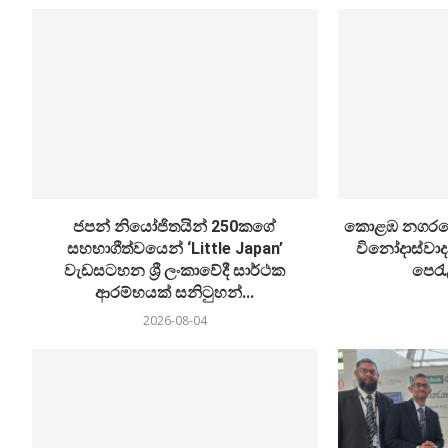
ජපන් නියෝජිතයින් 250කගේ
කොළඹ නගරයේ
සහභාගීත්වයෙන් ‘Little Japan’
විනෝදාස්වාද
වැඩසටහන ශ්‍රී ලංකාවේදී සාර්ථක
පෙරැළ
ආරම්භයක් සනිටුහන්...
2026-08-04