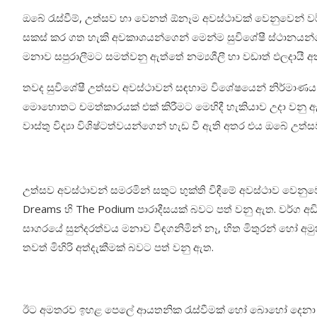
ඔබේ රැස්වීම්, උත්සව හා වෙනත් ඕනෑම අවස්ථාවක් වෙනුවෙන් 
සකස් කර ගත හැකි අවකාශයන්ගෙන් මෙන්ම සුවිශේෂී ස්ථානයන්ගෙ
මනාව සපුරාලීමට සමත්වනු ඇත්තේ නම්‍යශීලී හා වඩාත් ඵලදායී අ
තවද සුවිශේෂී උත්සව අවස්ථාවන් සඳහාම විශේෂයෙන් නිර්මාණය 
මොහොතට චමත්කාරයක් එක් කිරීමට මෙහිදී හැකියාව උදා වනු ඇ
වාස්තු විද්‍යා විශිෂ්ටත්වයන්ගෙන් හැඩ වී ඇති අතර එය ඔබේ උ
උත්සව අවස්ථාවන් සමරමින් සතුට භුක්ති විඳීමේ අවස්ථාව වෙනුව
Dreams හි The Podium පාරාදීසයක් බවට පත් වනු ඇත. වර්ග අඩි
සාගරයේ සුන්දරත්වය මනාව විඳගනිමින් නෑ, හිත මිතුරන් හෝ අම
තවත් මිහිරි අත්දැකීමක් බවට පත් වනු ඇත.
ඊට අමතරව ඉහළ පෙලේ ආයතනික රැස්වීමක් හෝ බොහෝ දෙනා එක් ක