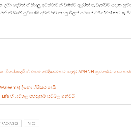
ා දෙමින් ඒ සියලු අවස්ථාවන් විශිෂ්ට අයුරින් පැවැත්වීම සඳහා සුවි
සමඟින් ඔබේ සුවිශේෂී අවස්ථාව පහසු මිලක් යටතේ වර්ණවත් කර ගැන
ින්, සහ විශේෂඥයින් එකම වේදිකාවකට කැඳවූ APHNH සුවසේවා නායකත්
(Waleema) දීමනා හිමිකර දෙයි
 Life හි යටිතල පහසුකම් සවිබල ගන්වයි
T PACKAGES
MICE