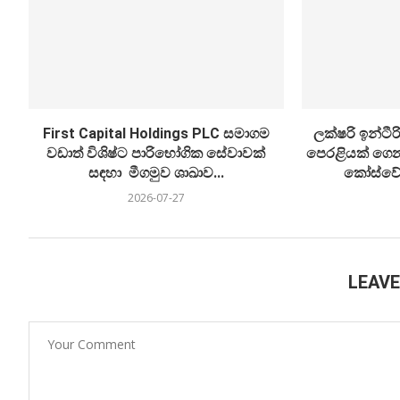
First Capital Holdings PLC සමාගම
ලක්ෂරි ඉන්ට
වඩාත් විශිෂ්ට පාරිභෝගික සේවාවක්
පෙරළියක් ගෙන
සඳහා මීගමුව ශාඛාව...
කෝස්වේ 
2026-07-27
LEAV