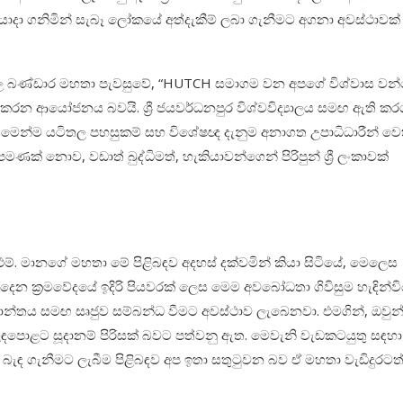
ව යොදා ගනිමින් සැබෑ ලෝකයේ අත්දැකීම් ලබා ගැනීමට අගනා අවස්ථාවක්
මංගල බණ්ඩාර මහතා පැවසුවේ, “HUTCH
සමාගම වන
අපගේ විශ්වාස වන
න ආයෝජනය බවයි. ශ්‍රී ජයවර්ධනපුර විශ්වවිද්‍යාලය සමඟ ඇති කර
් මෙන්ම යටිතල පහසුකම් සහ විශේෂඥ දැනුම අනාගත උපාධිධාරීන් ව
් නොව, වඩාත් බුද්ධිමත්, හැකියාවන්ගෙන් පිරිපුන් ශ්‍රී ලංකාවක්
ල් එම්. මානගේ මහතා මේ පිළිබඳව අදහස් දක්වමින් කියා සිටියේ, මෙලෙස
 දෙන ක්‍රමවේදයේ ඉදිරි පියවරක් ලෙස මෙම අවබෝධතා ගිවිසුම හැඳින්ව
මාන්තය සමඟ සෘජුව සම්බන්ධ වීමට අවස්ථාව ලැබෙනවා. එමගින්
,
ඔවුන
ළඳපොළට සූදානම් පිරිසක් බවට පත්වනු ඇත.
මෙවැනි වැඩකටයුතු සඳහා
 ගැනීමට ලැබීම පිළිබඳව අප ඉතා සතුටුවන බව ඒ මහතා වැඩිදුරටත