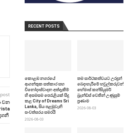
RECENT POSTS
කොළඹ නගරයේ
තම සාර්ථකත්වයට උරදුන්
ආගන්තුක සත්කාර සහ
බෙදාහැරීමේ හවුල්කරුවන්ට
විනෝදාස්වාදන අත්දැකීම්
හේමාස් කන්සියුමර්
 post
හි අසමසම පෙරැළියක් සිදු
බ්‍රෑන්ඩ්ස් වෙතින් උණුසුම්
කළ City of Dreams Sri
ප්‍රණාම
 6 වන
Lanka, සිය පළමුවැනි
2026-08-03
rista
සංවත්සරය සමරයි
ැඳගනී
2026-08-03