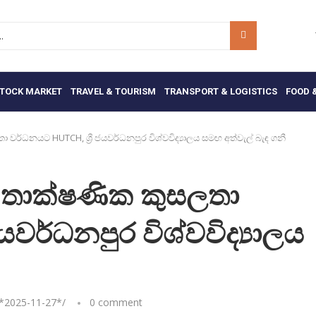
TOCK MARKET
TRAVEL & TOURISM
TRANSPORT & LOGISTICS
FOOD 
තා වර්ධනයට HUTCH, ශ්‍රී ජයවර්ධනපුර විශ්වවිද්‍යාලය සමඟ අත්වැල් බැඳ ගනී
ේ, තාක්ෂණික කුසලතා
යවර්ධනපුර විශ්වවිද්‍යාලය
*
2025-11-27
*/
0 comment