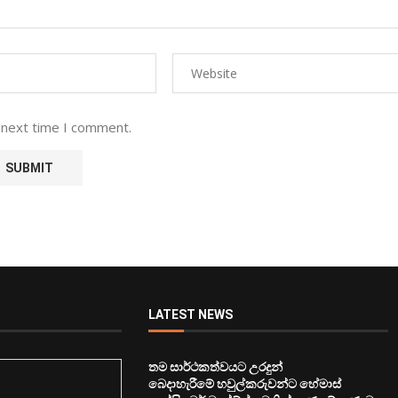
 next time I comment.
LATEST NEWS
තම සාර්ථකත්වයට උරදුන්
බෙදාහැරීමේ හවුල්කරුවන්ට හේමාස්