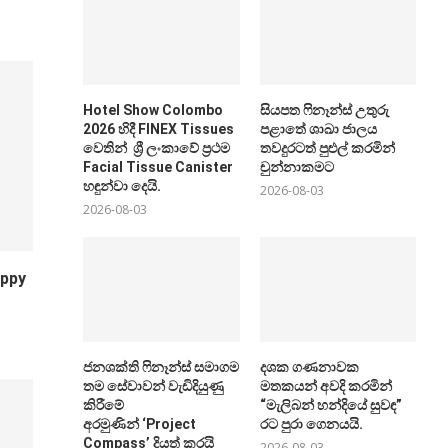
Hotel Show Colombo
සියපත ෆිනෑන්ස් උතුරු
2026 හිදී FINEX Tissues
පළාතේ ශාඛා ජාලය
වෙතින් ශ්‍රී ලංකාවේ ප්‍රථම
තවදුරටත් පුළුල් කරමින්
Facial Tissue Canister
චුන්නාකමට
හඳුන්වා දෙයි.
2026-08-03
2026-08-03
ppy
ජනශක්ති ෆිනෑන්ස් සමාගම
දශක ගණනාවක
තම සේවාවන් වැඩිදියුණු
මතකයන් අවදි කරමින්
කිරීමේ
“මැලිබන් හන්දියේ සුවඳ”
අරමුණින් ‘Project
රට පුරා ගෙනයයි.
Compass’ දියත් කරයි
2026-08-03