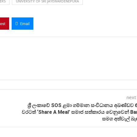
ERS
UNIVERSITY OF SRI JAYEWARDENEPURA
rest
Email
next
ශ්‍රී ලංකාවේ SOS ළමා ගම්මාන සංවිධානය අඛණ්ඩව
වරටත් ‘Share A Meal’ සමාජ සත්කාරය වෙනුවෙන් Ba
සමග අත්වැල් බ