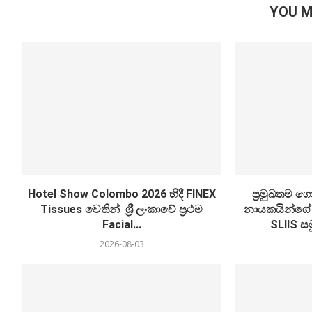
YOU M
Hotel Show Colombo 2026 හිදී FINEX
ප්‍රමුඛතම 
Tissues වෙතින් ශ්‍රී ලංකාවේ ප්‍රථම
නායකයින්ගේ
Facial...
SLIIS සමු
2026-08-03