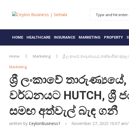
HOME
HEALTHCARE
INSURANCE
MARKETING
PROPERTY
S
Home
Marketing
ශ්‍රී ලංකාවේ තාරුණ්‍යයේ, තාක්ෂණික කුසල
Marketing
ශ්‍රී ලංකාවේ තාරුණ්‍යය
වර්ධනයට HUTCH, ශ්‍රී ජ
සමඟ අත්වැල් බැඳ ගනී
written by
CeylonBusiness1
November 27, 2025 10:07 am/