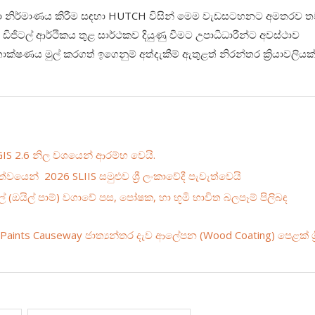
්බන්ධතා නිර්මාණය කිරීම සඳහා HUTCH විසින් මෙම වැඩසටහනට අමතරව ත
 ඩිජිටල් ආර්ථිකය තුළ සාර්ථකව දියුණු වීමට උපාධිධාරීන්ට අවස්ථාව
ක්ෂණය මුල් කරගත් ඉගෙනුම් අත්දැකීම් ඇතුළත් නිරන්තර ක්‍රියාවලියක
GIS 2.6 නිල වශයෙන් ආරම්භ වෙයි.
යෙන් 2026 SLIIS සමුළුව ශ්‍රී ලංකාවේදී පැවැත්වෙයි
් (ඔයිල් පාම්) වගාවේ පස, පෝෂක, හා භූමි භාවිත බලපෑම් පිලිබඳ
Paints Causeway ජාත්‍යන්තර දැව ආලේපන (Wood Coating) පෙළක් ශ්‍ර