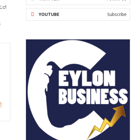
වත්
YOUTUBE
Subscribe
්
ී