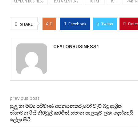
CEYLON BUSINESS
DATA CENTERS
HUTCH
ICT
PARTN
0
SHARE
Facebook
Twitter
Pinte
CEYLONBUSINESS1
previous post
සුලු හා මධ්‍ය පරිමාණ අපනයනකරුවෝ වැට් බදු ආශ්‍රිත
නියාමන රීති නිරවුල් කරමින් සමාන සැලකුම් ලබා දෙන්නැයි
ඉල්ලා සිටී