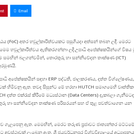
est
Email
ඨය (FoC)
අතර හවුල්කාරිත්වයකට පසුගියදා අත්සන් තබන ලදී. මෙරට
් මෙම
හවුල්කාරීත්වය ඇතිකරගන්නා ලදි.
උපාධි අපේක්ෂකයින්ගේ විෂය 
නම සමඟින් බලගන්වමින්, තොරතුරු හා සන්නිවේදන තාක්ෂණ (ICT)
අරමුණයි.
ධි අපේක්ෂකයින් සඳහා ERP පද්ධති,
ජාලකරණය
, දත්ත විශ්ලේෂණය
හුණුවක් හිමිවනු ඇත. තවද සිසුන්ට මේ හරහා HUTCH සමාගමෙහි වෘත්තික
 දත්ත එක්රැස් කිරීමේ මධ්‍යස්ථාන (Data Centers) දැකබලා ගැනීමටද
රතුරු හා සන්නිවේදන තාක්ෂණ පරිසරයන් සහ ඒ තුළ පවත්වාගෙන යන
ාව ගැලපෙනු ඇත.
මෙමඟින්,
මෙරට තරුණ ප්‍රජාවට ජාත්‍යන්තර මට්ටම
ීමට අවස්ථාවක් ලැබෙනු ඇත. ශ්‍රී ජයවර්ධනපුර විශ්වවිද්‍යාලයේ අධ්‍යාපන