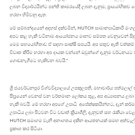
ලබන විද්‍යාර්ථයින්ට පන්ති කාමරයේදී ලබන දැනුම, ප්‍රායෝගික
හරහා හිමිවනු ඇත.
මේ සම්බන්දයෙන් අදහස් දක්වමින්, HUTCH සාමාන්‍යාධිකාරී 
අපට කළ හැකි වටිනාම ආයෝජනය මානව සම්පත වෙනුවෙන් සිදුකර
මෙම සහයෝගීතාව ඒ සඳහා සාක්ෂි සපයයි. අප සතුව ඇති වත්කම
විවෘත කිරීම හරහා අප දායක වන්නේ ඔවුන්ගේ දැනුම වර්ධනයට පමණක
ගොඩනැගීමට හැකිවන බවයි.”
ශ්‍රී ජයවර්ධනපුර විශ්වවිද්‍යාලයේ උපකුලපති, මහාචාර්ය පත්මලා
සීඝ්‍රයෙන් වෙනස් වන වර්තමාන ලෝකය තුළ
,
අප අධ්‍යාපනය ලබා
හැකි බවයි. මේ හරහා අපගේ උපාධි අපේක්ෂකයින්හට, දැන් කර්
උපාධිය ලබා පිටවන විට වඩාත් ක්‍රියාශීලී
,
දැනුවත් සහ රැකියා වෙ
HUTCH සමාගම වැනි අනාගතය දකින ආයතනයක් සමඟ අත්වැල් බැඳ
ප්‍රකාශ කර සිටියා.