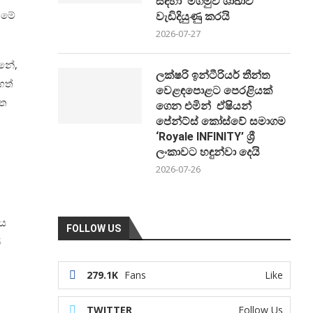
සඳහා මීගමුව ශාඛාව
 මේ
වැඩිදියුණු කරයි
2026-07-27
්නේ,
ලක්ෂරි ඉන්ටීරියර් තීන්ත
ගත්
වෙළඳපොළට පෙරළියක්
ෙත
ගෙන එමින් ඒෂියන්
පේන්ට්ස් කෝස්වේ සමාගම
‘Royale INFINITY’ ශ්‍රී
ලංකාවට හඳුන්වා දෙයි
2026-07-26
ිය
FOLLOW US
්
279.1K
Fans
Like
්
TWITTER
Follow Us