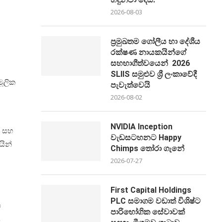
2026-08-03
ප්‍රමුඛතම ගෝලීය හා දේශීය
රක්ෂණ නායකයින්ගේ
සහභාගීත්වයෙන් 2026
SLIIS සමුළුව ශ්‍රී ලංකාවේදී
මූලික
පැවැත්වෙයි
2026-08-02
NVIDIA Inception
, සහ
වැඩසටහනට Happy
යින්
Chimps තෝරා ගැනේ
2026-07-27
First Capital Holdings
PLC සමාගම වඩාත් විශිෂ්ට
ේ
පාරිභෝගික සේවාවක්
ය