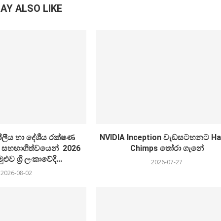
AY ALSO LIKE
ගෝලීය හා දේශීය රක්ෂණ
NVIDIA Inception වැඩසටහනට Ha
 සහභාගීත්වයෙන් 2026
Chimps තෝරා ගැනේ
ළුව ශ්‍රී ලංකාවේදී...
2026-07-27
2026-08-02