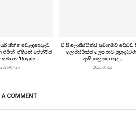
ීරියර් තීන්ත වෙළඳපොළට
ඩී පී ලොජිස්ටික්ස් සමාගමට ඩේවිඩ් පී
 එමින් ඒෂියන් පේන්ට්ස්
ලොජිස්ටික්ස් ලෙස නව මුහුණුවර
සමාගම ‘Royale...
ආසියානු සහ මැද...
2026-07-26
2026-07-23
E A COMMENT