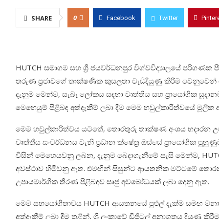
0
SHARE
Facebook
Twitter
Pinter
HUTCH සමාගම සහ ශ්‍රී ජයවර්ධනපුර විශ්වවිද්‍යාලයේ
පරිගණක පී
තරුණ ප්‍රජාවගේ තාක්ෂණික කුසලතා වැඩිදියුණු කිරීම වෙනුවෙන
දැනුම මෙන්ම, සැබෑ ලෝකය සඳහා වෘත්තීය සහ ප්‍රායෝගික සූදා
මෙහෙයුම් පිළිබඳ අත්දැකීම් ලබා දීම මෙම හවුල්කාරිත්වයේ මූලික 
මෙම හවුල්කාරිත්වය යටතේ, තොරතුරු තාක්ෂණ අංශය හදාරන උපා
වෘත්තීය සංවර්ධනය වැනි ප්‍රධාන ක්ෂේත්‍ර ඔස්සේ ප්‍රායෝගික පු
විසින් මෙහෙයවනු ලබන, දැනුම බෙදාගැනීමේ සැසි මෙන්ම, HUTCH
අවස්ථාව හිමිවනු ඇත. එමඟින් සිසුන්ට ආයතනික මට්ටමේ තො
උපායමාර්ගික තීරණ පිළිබඳව සෘජු අවබෝධයක් ලබා දෙනු ඇත.
මෙම සහයෝගීතාවය
HUTCH
ආයතනයේ පුළුල් දැක්ම සමඟ මන
අත්දැකීම් ලබා දීම තුළින්
,
ශ්‍රී ලංකාවේ ඩිජිටල් අනාගතය දියුණු කිර