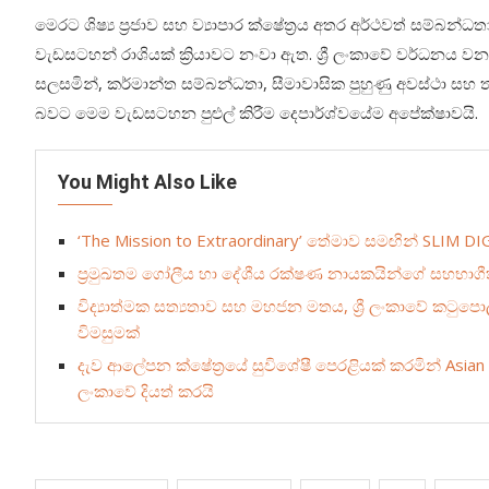
මෙරට ශිෂ්‍ය ප්‍රජාව සහ ව්‍යාපාර ක්ෂේත්‍රය අතර අර්ථවත් සම
වැඩසටහන් රාශියක් ක්‍රියාවට නංවා ඇත. ශ්‍රී ලංකාවේ වර්ධනය වන
සලසමින්, කර්මාන්ත සම්බන්ධතා, සීමාවාසික පුහුණු අවස්ථා සහ තා
බවට මෙම වැඩසටහන පුළුල් කිරීම දෙපාර්ශ්වයේම අපේක්ෂාවයි.
You Might Also Like
‘The Mission to Extraordinary’ තේමාව සමඟින් SLIM DI
ප්‍රමුඛතම ගෝලීය හා දේශීය රක්ෂණ නායකයින්ගේ සහභාගීත්ව
විද්‍යාත්මක සත්‍යතාව සහ මහජන මතය, ශ්‍රී ලංකාවේ කටුපොල
විමසුමක්
දැව ආලේපන ක්ෂේත්‍රයේ සුවිශේෂී පෙරළියක් කරමින් Asian 
ලංකාවේ දියත් කරයි