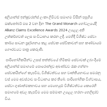
අලියාන්ස් ඉන්ෂුවරන්ස් ලංකා ලිමිටඩ් සමාගම විසින් පසුගිය
ඔක්තෝබර් මස 2 වන දින The Grand Monarch හෝටලයේදී
Allianz Claims Excellence Awards 2024 උළෙල අති
උත්කර්ශවත් ලෙස සංවිධානය කරන ලදී. මෙහිදී විශිෂ්ට සේවා
කාර්ය සාධන ප්‍රදර්ශනය කළ සේවක සේවිකාවන් සහ කණ්ඩායම්
ගෞරවයට පාත්‍ර කෙරුණි.
පාරිභෝගිකයින්ට උසස් තත්ත්වයේ හිමිකම් සේවාවක් ලබා දීමේ
අලියාන්ස් සමාගමේ පොරොන්දුව අඛණ්ඩව රැක ගන්නා
සේවකයින්ගේ කැපවීම, විශිෂ්ටත්වය සහ වෘත්තීයභාවය සමරනු
වස් මෙම අවස්ථාව සංවිධානය කර තිබේ. පාරිභෝගික විශ්වාසය,
සේවා ගුණාත්මකභාවය සහ මෙහෙයුම් විශිෂ්ටත්වය කෙරෙහි
සමාගමේ අචල කැපවීම මෙම සම්මාන උළෙල හරහා හෙලිදරව්
විය.