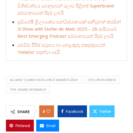
විශිෂ්ටත්වය වෙනුවෙන් ලොව පිළිගත් Superbrand
සම්මානයෙන් පිදුම් ලබයි
සුවිශේෂී ශ්‍රී ලාංකේය සන්ධිස්ථානයක් සනිටුහන් කරමින්
3i Show with Stefan de Alwis 2025 – 26 ආසියාවේ
Best Emerging Podcast සම්මානයෙන් පිදුම් ලබයි
ඩේවිඩ් පීරිස් සමූහය හා හෙළකුරු එකමුතුවෙන්
‘HelaGo’ හදුන්වා දෙයි
ALLIANZ CLAIMS EXCELLENCE AWARDS 2024
CEYLON BUSINESS
THE GRAND MONARCH
0
SHARE
Facebook
Twitter
Pinterest
Email