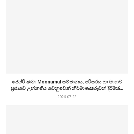
ජෙෆ්රි බාවා Moonamal සම්මානය, පරිසරය හා මානව
ප්‍රජාවේ උන්නතිය වෙනුවෙන් නිර්මාණකරුවන් දිරිමත්...
2026-07-23