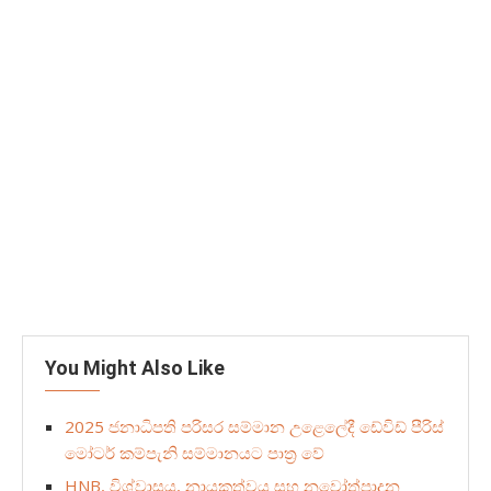
You Might Also Like
2025 ජනාධිපති පරිසර සම්මාන උළෙලේදී ඩේවිඩ් පීරිස්
මෝටර් කම්පැනි සම්මානයට පාත්‍ර වේ
HNB, විශ්වාසය, නායකත්වය සහ නවෝත්පාදන