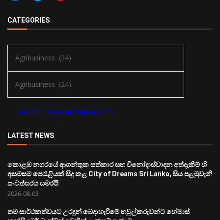
CATEGORIES
ceylonbusinesslk@gmail.com
LATEST NEWS
කොළඹ නගරයේ ආගන්තුක සත්කාර සහ විනෝදාස්වාදන අත්දැකීම් හි
අසමසම පෙරැළියක් සිදු කළ City of Dreams Sri Lanka, සිය පළමුවැනි
සංවත්සරය සමරයි
2026-08-03
තම සාර්ථකත්වයට උරදුන් බෙදාහැරීමේ හවුල්කරුවන්ට හේමාස්