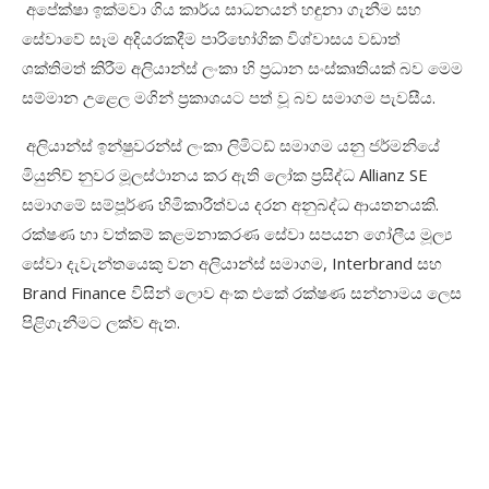
අපේක්ෂා ඉක්මවා ගිය කාර්ය සාධනයන් හඳුනා ගැනීම සහ
සේවාවේ සෑම අදියරකදීම පාරිභෝගික විශ්වාසය වඩාත්
ශක්තිමත් කිරීම අලියාන්ස් ලංකා හි ප්‍රධාන සංස්කෘතියක් බව මෙම
සම්මාන උළෙල මගින් ප්‍රකාශයට පත් වූ බව සමාගම පැවසීය.
අලියාන්ස් ඉන්ෂුවරන්ස් ලංකා ලිමිටඩ් සමාගම යනු ජර්මනියේ
මියුනිච් නුවර මූලස්ථානය කර ඇති ලෝක ප්‍රසිද්ධ Allianz SE
සමාගමේ සම්පූර්ණ හිමිකාරීත්වය දරන අනුබද්ධ ආයතනයකි.
රක්ෂණ හා වත්කම් කළමනාකරණ සේවා සපයන ගෝලීය මූල්‍ය
සේවා දැවැන්තයෙකු වන අලියාන්ස් සමාගම, Interbrand සහ
Brand Finance විසින් ලොව අංක එකේ රක්ෂණ සන්නාමය ලෙස
පිළිගැනීමට ලක්ව ඇත.