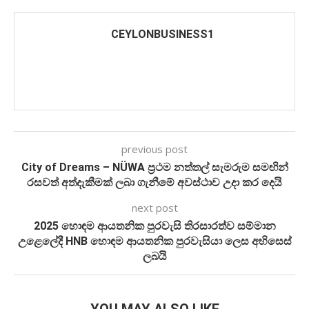
CEYLONBUSINESS1
previous post
City of Dreams – NÜWA ප්‍රථම නත්තල් සැමරුම සමඟින්
රසවත් අත්දැකීමක් ලබා ගැනීමේ අවස්ථාව උදා කර දෙයි
next post
2025 හොඳම ආයතනික පුරවැසි තිරසාරත්ව සම්මාන
උළෙලේදී HNB හොඳම ආයතනික පුරවැසියා ලෙස අභිසෙස්
ලබයි