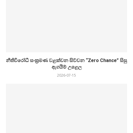
නීතිවිරෝධී සංක්‍රමණ වළක්වන සිව්වන “Zero Chance” සිසු
ඇගයීම් උළෙල
2026-07-15