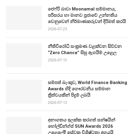
ජෙෆ්රි බාවා Moonamal සම්මානය,
පරිසරය හා මානව ප්‍රජාවේ උන්නතිය
වෙනුවෙන් නිර්මාණකරුවන් දිරිමත් කරයි
2026-07-23
නීතිවිරෝධී සංක්‍රමණ වළක්වන සිව්වන
“Zero Chance” සිසු ඇගයීම් උළෙල
2026-07-15
සම්පත් බැංකුව, World Finance Banking
Awards හිදි ගෞරවනිය සම්මාන
ත්‍රිත්වයකින් පිදුම් ලබයි
2026-07-13
අනාගතය ඉලක්ක කරගත් සන්ෂයින්
හෝල්ඩින්ග්ස් SUN Awards 2026
උළෙලේදී සේවක විශිෂ්ටතා අගයයි