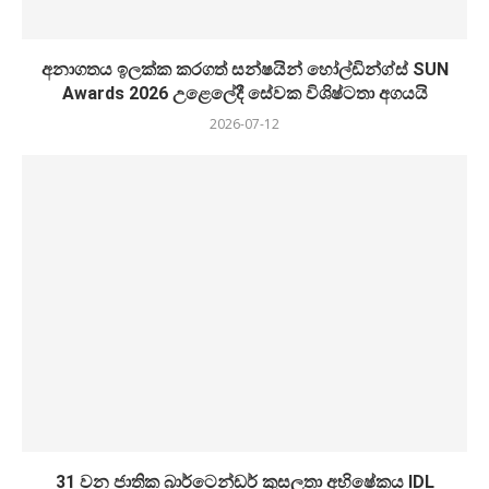
අනාගතය ඉලක්ක කරගත් සන්ෂයින් හෝල්ඩින්ග්ස් SUN
Awards 2026 උළෙලේදී සේවක විශිෂ්ටතා අගයයි
2026-07-12
31 වන ජාතික බාර්ටෙන්ඩර් කුසලතා අභිෂේකය IDL