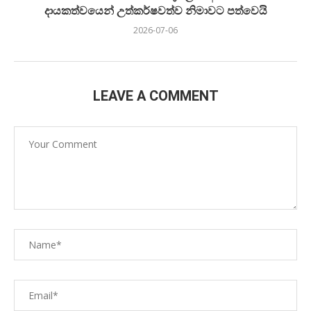
දායකත්වයෙන් උත්කර්ෂවත්ව නිමාවට පත්වෙයි
2026-07-06
LEAVE A COMMENT