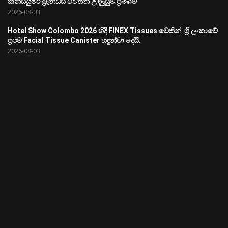
කන්සියුමර් බ්‍රෑන්ඩ්ස් වෙතින් උණුසුම් ප්‍රණාම
2026-08-03
Hotel Show Colombo 2026 හිදී FINEX Tissues වෙතින් ශ්‍රී ලංකාවේ
ප්‍රථම Facial Tissue Canister හඳුන්වා දෙයි.
2026-08-03