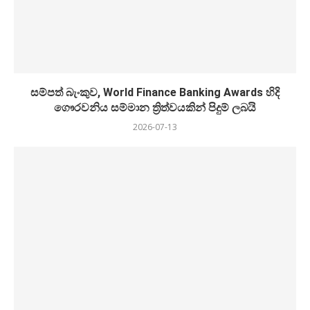
සම්පත් බැංකුව, World Finance Banking Awards හිදි
ගෞරවනිය සම්මාන ත්‍රිත්වයකින් පිදුම් ලබයි
2026-07-13