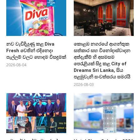
නව වැඩිදියුණු කළ Diva
කොළඹ නගරයේ ආගන්තුක
Fresh වෙතින් එදිනෙදා
සත්කාර සහ විනෝදාස්වාදන
පැල්ලම් වලට හොදම විසඳුමක්
අත්දැකීම් හි අසමසම
පෙරැළියක් සිදු කළ City of
2026-08-04
Dreams Sri Lanka, සිය
පළමුවැනි සංවත්සරය සමරයි
2026-08-03