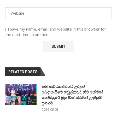
Save my name, email, and website in this browser for
the next time I comment.
RELATED POSTS
තම සාර්ථකත්වයට උරදුන්
බෙදාහැරීමේ හවුල්කරුවන්ට හේමාස්
කන්සියුමර් බ්‍රෑන්ඩ්ස් වෙතින් උණුසුම්
ප්‍රණාම
2026-08-03