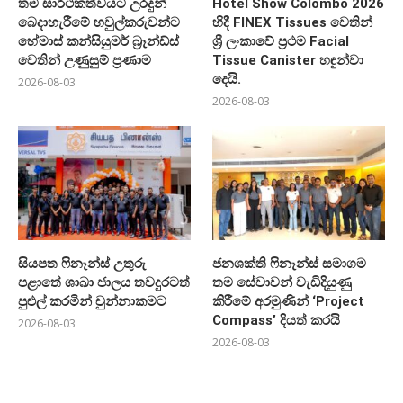
තම සාර්ථකත්වයට උරදුන්
Hotel Show Colombo 2026
බෙදාහැරීමේ හවුල්කරුවන්ට
හිදී FINEX Tissues වෙතින්
හේමාස් කන්සියුමර් බ්‍රෑන්ඩ්ස්
ශ්‍රී ලංකාවේ ප්‍රථම Facial
වෙතින් උණුසුම් ප්‍රණාම
Tissue Canister හඳුන්වා
දෙයි.
2026-08-03
2026-08-03
සියපත ෆිනෑන්ස් උතුරු
ජනශක්ති ෆිනෑන්ස් සමාගම
පළාතේ ශාඛා ජාලය තවදුරටත්
තම සේවාවන් වැඩිදියුණු
පුළුල් කරමින් චුන්නාකමට
කිරීමේ අරමුණින් ‘Project
Compass’ දියත් කරයි
2026-08-03
2026-08-03