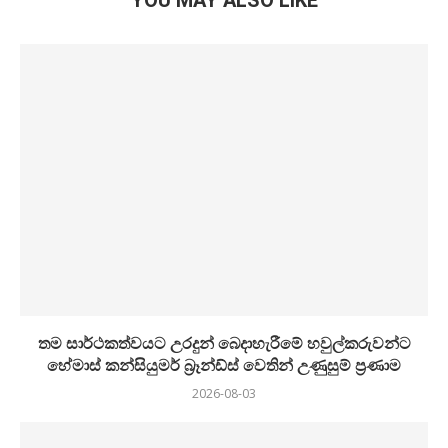
YOU MAY ALSO LIKE
තම සාර්ථකත්වයට උරදුන් බෙදාහැරීමේ හවුල්කරුවන්ට
හේමාස් කන්සියුමර් බ්‍රෑන්ඩ්ස් වෙතින් උණුසුම් ප්‍රණාම
2026-08-03