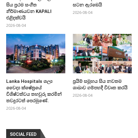
සිය ප්‍රථම සංගීත
සටන ඇරඹෙයි
නිර්මාණයවන KAPALI
2026-08-04
එළිදක්වයි
2026-08-04
Lanka Hospitals ශල්‍ය
ප්‍රයිම් සමූහය සිය නවතම
වෛද්‍ය ක්ෂේත්‍රයේ
ශාඛාව ගම්පහදී විවෘත කරයි
විශිෂ්ටත්වය තහවුරු කරමින්
2026-08-04
තවදුරටත් පෙරමුණේ.
2026-08-04
SOCIAL FEED