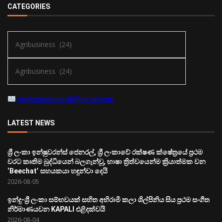
CATEGORIES
ceylonbusinesslk@gmail.com
LATEST NEWS
ශ්‍රී ලංකා ඉන්ෂුවරන්ස් ජෙනරල්, ශ්‍රී ලංකාවේ රක්ෂණ ක්ෂේත්‍රයේ ප්‍රථම
වරට කෘතිම බුද්ධියෙන් බලගැන්වූ, භාෂා ත්‍රිත්වයෙන්ම ක්‍රියාත්මක වන
‘Beechat’ සහයකයා හඳුන්වා දෙයි
2026-08-05
ඉන්දු-ශ්‍රී ලංකා සම්භවයක් සහිත අභිරාමි කලා ශිල්පිනිය සිය ප්‍රථම සංගීත
නිර්මාණයවන KAPALI එළිදක්වයි
2026-08-04