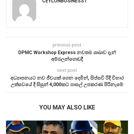
CEYLONBUSINESS1
previous post
DPMC Workshop Express නවතම ශාඛාව දැන්
අම්බලන්ගොඩදී
next post
අධ්‍යාපනයට නව ජීවයක් ගෙන දෙමින්, සිප්සවි රිදී විහාර
උත්සවයේ දී සිසුන් 4,000කට පාසල් උපකරණ පිරිනැමේ
YOU MAY ALSO LIKE