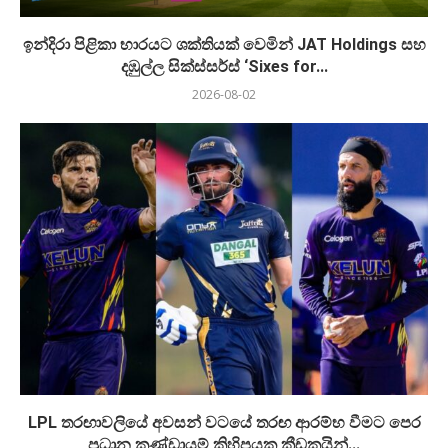
ඉන්දිරා පිළිකා භාරයට ශක්තියක් වෙමින් JAT Holdings සහ
දඹුල්ල සික්ස්සර්ස් ‘Sixes for...
2026-08-02
LPL තරඟාවලියේ අවසන් වටයේ තරඟ ආරම්භ වීමට පෙර
ප්‍රධාන කණ්ඩායම් කිහිපයක ක්‍රීඩකයින්...