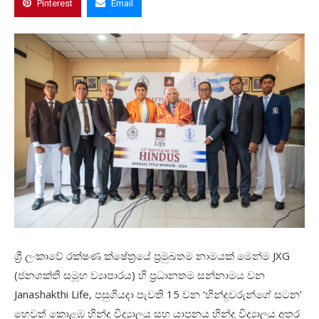
Pinterest
Email
ශ්‍රී ලංකාවේ රක්ෂණ ක්ෂේත්‍රයේ ප්‍රමුඛතම නාමයක් මෙන්ම JXG
(ජනශක්ති සමූහ ව්‍යාපාරය) හි ප්‍රධානතම සන්නාමය වන
Janashakthi Life, පසුගියදා පැවති 15 වන ‘හින්දුවරුන්ගේ සටන’
හෙවත් කොළඹ හින්දු විද්‍යාලය සහ යාපනය හින්දු විද්‍යාලය අතර