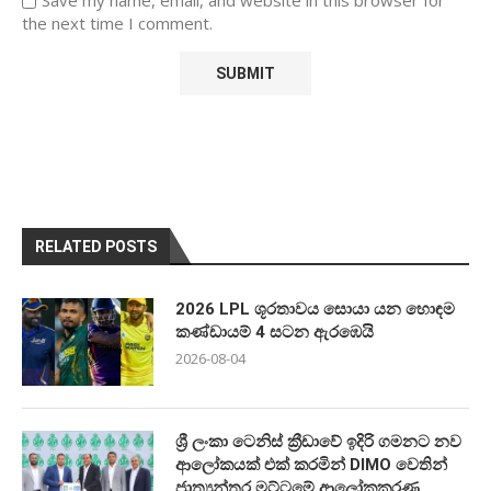
the next time I comment.
RELATED POSTS
2026 LPL ශූරතාවය සොයා යන හොඳම
කණ්ඩායම් 4 සටන ඇරඹෙයි
2026-08-04
ශ්‍රී ලංකා ටෙනිස් ක්‍රීඩාවේ ඉදිරි ගමනට නව
ආලෝකයක් එක් කරමින් DIMO වෙතින්
ජාත්‍යන්තර මට්ටමේ ආලෝකකරණ