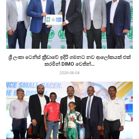
ශ්‍රී ලංකා ටෙනිස් ක්‍රීඩාවේ ඉදිරි ගමනට නව ආලෝකයක් එක්
කරමින් DIMO වෙතින්...
2026-08-04