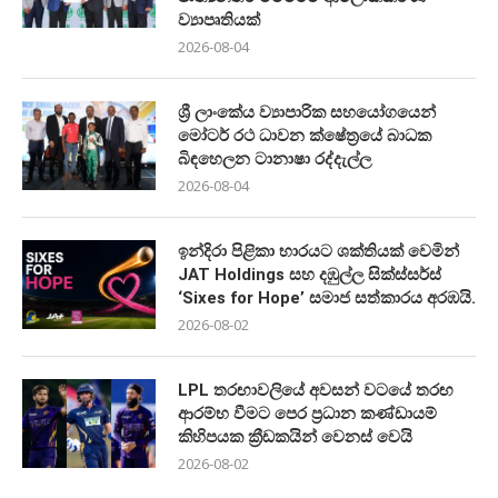
ව්‍යාපෘතියක්
2026-08-04
ශ්‍රී ලාංකේය ව්‍යාපාරික සහයෝගයෙන්
මෝටර් රථ ධාවන ක්ෂේත්‍රයේ බාධක
බිඳහෙලන ටානාෂා රද්දැල්ල
2026-08-04
ඉන්දිරා පිළිකා භාරයට ශක්තියක් වෙමින්
JAT Holdings සහ දඹුල්ල සික්ස්සර්ස්
‘Sixes for Hope’ සමාජ සත්කාරය අරඹයි.
2026-08-02
LPL තරඟාවලියේ අවසන් වටයේ තරඟ
ආරම්භ වීමට පෙර ප්‍රධාන කණ්ඩායම්
කිහිපයක ක්‍රීඩකයින් වෙනස් වෙයි
2026-08-02