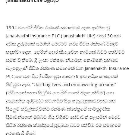
1994 වසරේදී ජීවිත රක්ෂණ සමාගමක් ලෙස ආරම්භ වූ
Janashakthi Insurance PLC (Janashakthi Life) වසර 30 කට
අධික උරුමයක් සමගින් මෙරටට නව්‍ය ජීවිත රක්ෂණ විසඳුම්
හඳුන්වා දෙන, දොරින් දොර කියැවෙන නාමයක් බවට පත්වීමට
සමත් වී තිබේ. ශ්‍රී ලංකා රක්ෂණ නියාමන කොමිෂන් සභාවේ
බලපත්‍රලාභී ජීවිත රක්ෂණ සමාගමක් වන Janashakthi Insurance
PLC මේ වන විට දිවයින පුරා ශාඛා 76 කට අධික සංඛ්‍යාවක්
පිහිටුවා ඇත. “Uplifting lives and empowering dreams”
(‘ජිවිතයන් නඟා සිටුවීම සහ සිහිනයන් බලගැන්වීම’) යන
ආයතනික අරමුණට සමගාමීව සිය ගනුදෙනුකරුවන්ට සහ
සියලුම හවුල්කරුවන්ට රක්ෂණ ක්ෂේත්‍රයේ සාම්ප්‍රදායික
සීමාවන්ගෙන් ඔබ්බට ගිය විශිෂ්ට සේවාවක් සලසමින් මෙරට
ජීවිත රක්ෂණ ක්ෂේත්‍රයේ ප්‍රමුඛයා බවට පත්වීම එම සමාගමේ
අරමුණ වී තිබේ.