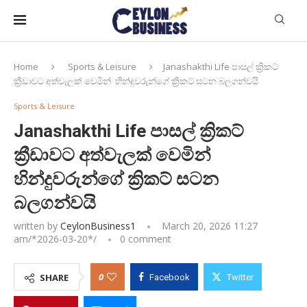
Home
Sports & Leisure
Janashakthi Life පාසල් ක්‍රිකට්
ක්‍රීඩාවට අත්වැලක් වෙමින් හින්දුවරුන්ගේ ක්‍රිකට් සටන බලගන්වයි
Sports & Leisure
Janashakthi Life පාසල් ක්‍රිකට්
ක්‍රීඩාවට අත්වැලක් වෙමින්
හින්දුවරුන්ගේ ක්‍රිකට් සටන
බලගන්වයි
written by
CeylonBusiness1
March 20, 2026 11:27
am/*
2026-03-20
*/
0 comment
0
SHARE
Facebook
Twitter