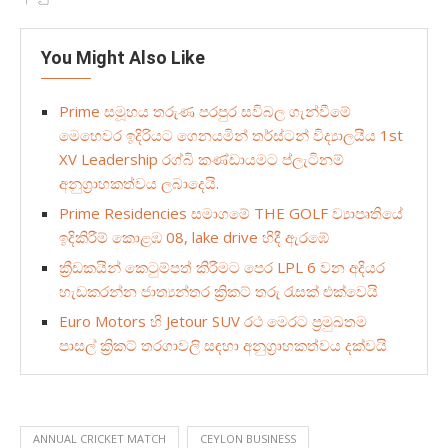
You Might Also Like
Prime සමූහය තරුණ පරපුර සවිබල ගැන්වීමේ
මෙහෙවර ඉදිරියට ගෙනයමින් තර්ස්ටන් විද්‍යාලයීය 1st
XV Leadership රග්බි කණ්ඩායමට ප්ලැටිනම්
අනුග්‍රාහකත්වය ලබාදෙයි.
Prime Residencies සමාගමේ THE GOLF ව්‍යාපෘතියේ
ඉදිකිරීම් කොළඹ 08, lake drive හිදී ඇරඹේ
ක්‍රීඩකයින් කෙටුම්පත් කිරීමට පෙර LPL 6 වන අදියර
හැඩකරන්න ජාත්‍යන්තර ක්‍රිකට් තරු රැසක් එක්වෙයි
Euro Motors හි Jetour SUV රථ මෙරට ප්‍රමුඛතම
පාසල් ක්‍රිකට් තරගාවලි සඳහා අනුග්‍රාහකත්වය දක්වයි
ANNUAL CRICKET MATCH
CEYLON BUSINESS