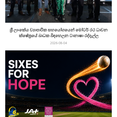
ශ්‍රී ලාංකේය ව්‍යාපාරික සහයෝගයෙන් මෝටර් රථ ධාවන
ක්ෂේත්‍රයේ බාධක බිඳහෙලන ටානාෂා රද්දැල්ල
2026-08-04