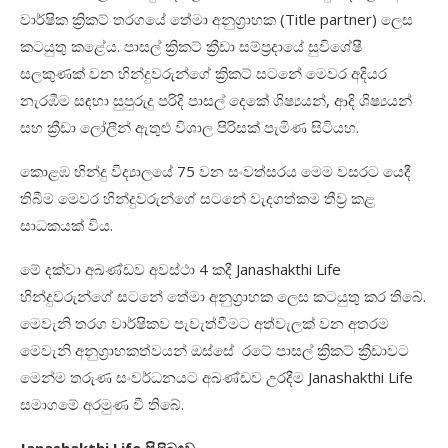
වාර්ෂික ක්‍රිකට් තරගයේ තේමා අනුග්‍රාහක (Title partner) ලෙස
කටයුතු කළේය. පාසල් ක්‍රිකට් ක්‍රීඩා සම්ප්‍රදායේ සුවිශේෂී
සලකුණක් වන හින්දුවරුන්ගේ ක්‍රිකට් සටනේ මෙවර අදියර
නැරඹීම සඳහා සුපුරුදු පරිදි පාසල් දෙකේ ශිෂ්‍යයන්, ආදි ශිෂ්‍යයන්
සහ ක්‍රීඩා ලෝලීන් ඇතුළු විශාල පිරිසක් පැමිණ සිටියහ.
කොළඹ හින්දු විද්‍යාලයේ 75 වන සංවත්සරය මෙම වසරට යෙදී
තිබීම මෙවර හින්දුවරුන්ගේ සටනේ වැදගත්කම තීව්‍ර කළ
සාධකයක් විය.
මේ දක්වා අඛණ්ඩව අවස්ථා 4 කදී Janashakthi Life
හින්දුවරුන්ගේ සටනේ තේමා අනුග්‍රාහක ලෙස කටයුතු කර තිබේ.
මෙවැනි තරග වාර්ෂිකව පැවැත්වීමට අත්වැලක් වන අතරම
මෙවැනි අනුග්‍රාහකත්වයන් ඔස්සේ රටේ පාසල් ක්‍රිකට් ක්‍රීඩාවට
මෙන්ම තරුණ සංවර්ධනයට අඛණ්ඩව උරදීම Janashakthi Life
සමාගමේ අරමුණ වී තිබේ.
Janashakthi Life පිළිබඳව