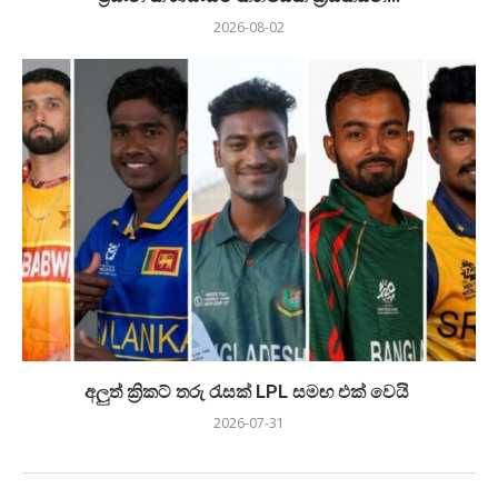
2026-08-02
අලුත් ක්‍රිකට් තරු රැසක් LPL සමඟ එක් වෙයි
2026-07-31