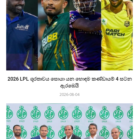
2026 LPL ශූරතාවය සොයා යන හොඳම කණ්ඩායම් 4 සටන
ඇරඹෙයි
2026-08-04