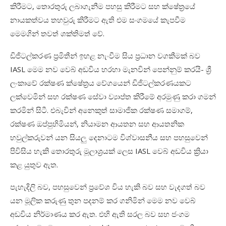
කිරීමට
,
තොරතුරු ලබාගැනීම පහසු කිරීමට සහ ක්ෂේත්‍රයේ
නායකත්වය තහවුරු කිරීමට ඇති එම සංගමයේ කැපවීම
මෙමගින් තවත් ශක්තිමත් වේ.
ඩිජිටල්කරණ ප්‍රමිතීන් ඉහළ නැංවීම සිය ප්‍රධාන වගකීමක් බව
IASL
මෙම නව වෙබ් අඩවිය හරහා මැනවින් පෙන්නුම් කරයි- ශ්‍රී
ලංකාවේ රක්ෂණ ක්ෂේත්‍රය වේගයෙන් ඩිජිටල්කරණයකට
ලක්වෙමින් සහ රක්ෂණ සේවා ව්‍යාප්ත කිරීමේ අරමුණු කරා ගමන්
කරමින් සිටී
.
එබැවින් අනෙකුත් සාමාජික රක්ෂණ සමාගම්
,
රක්ෂණ ඔප්පුහිමියන්
,
නියාමන ආයතන සහ ආයතනික
හවුල්කරුවන් යන සියලු‍ දෙනාටම විශ්වාසනීය සහ පහසුවෙන්
පිවිසිය හැකි තොරතුරු මූලාශ්‍රයක් ලෙස
IASL
වෙබ් අඩවිය ක්‍රියා
කළ යුතුව ඇත.
පැහැදිලි බව
,
පහසුවෙන් ප්‍රවේශ විය හැකි බව සහ වැදගත් බව
යන මූලික කරුණු තුන පදනම් කර ගනිමින් මෙම නව වෙබ්
අඩවිය නිර්මාණය කර ඇත. එහි ඇති සරල බව සහ ජංගම