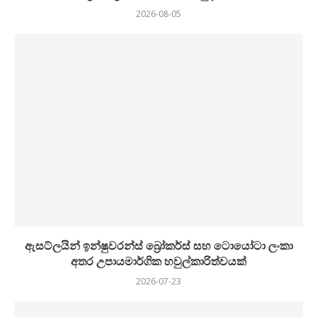
2026-08-05
ඇසට්ලයින් ඉන්ෂුවරන්ස් බ්‍රෝකර්ස් සහ ටොයෝටා ලංකා
අතර උපායමාර්ගික හවුල්කාරිත්වයක්
2026-07-23