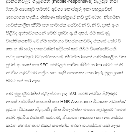
දුරකථනවලට ගැළපෙන (
mobile-responsive)
සැලසුම නිසා
ඕනෑම අයෙකුට තමන්ට අවශ්‍ය තොරතුරු ඉතා පහසුවෙන්
සොයාගත හැකිය. රක්ෂණ ක්ෂේත්‍රයේ නව ප්‍රවණතා
,
නියාමන
යාවත්කාලීන කිරීම් සහ සාමාජික සේවාවන් වැනි වැදගත් අංශ
පිළිබඳ අන්තර්ගතයන් මෙහි දක්වා ඇති අතර
,
එම කරුණු
වෘත්තිකයන්ට මෙන්ම සාමාන්‍ය මහජනතාවටද එකසේ තේරුම්
ගත හැකි සරල භාෂාවකින් ඉදිරිපත් කර තිබීම විශේෂත්වයකි.
තවද තොරතුරු මධ්‍යස්ථානයක්
,
නිරන්තරයෙන් යාවත්කාලීන වන
පුවත් අංශයක් සහ
SEO
මෙවලම භාවිත කිරීම හරහා මෙම වෙබ්
අඩවිය සැමවිටම සක්‍රීය සහ කැපී පෙනෙන තොරතුරු මූලාශ්‍රයක්
බවට පත් කර ඇත.
නව මුහුණුවරකින් එළිදක්වන ලද
IASL
වෙබ් අඩවිය පිළිබඳව
අදහස් දක්වමින් සභාපති සහ
HNB Assurance
විධායක අධ්‍යක්ෂ/
ප්‍රධාන විධායක නිළධාරී ලසිත විමලරත්න මහතා පැවසුවේ
‘’
මෙම
වෙබ් අඩවිය රක්ෂණ සමාගම්
,
නියාමන ආයතන සහ අප සේවය
කරන මහජනතාව එකට සම්බන්ධ කරන මධ්‍යස්ථානයක් ලෙස