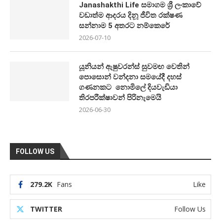
Janashakthi Life සමාගම ශ්‍රී ලංකාවේ
වඩාත්ම ආදරය දිනූ ජීවිත රක්ෂණ
සන්නාම 5 අතරට නම්කෙරේ
2026-07-10
යූනියන් ඇෂුවරන්ස් සුවමඟ වෙතින්
පොසොන් වන්දනා සමයේදී දහස්
ගණනකට නොමිලේ දියවැඩියා
තිරපරීක්ෂාවන් පිරිනැමෙයි
2026-06-30
FOLLOW US
279.2K
Fans
Like
TWITTER
Follow Us