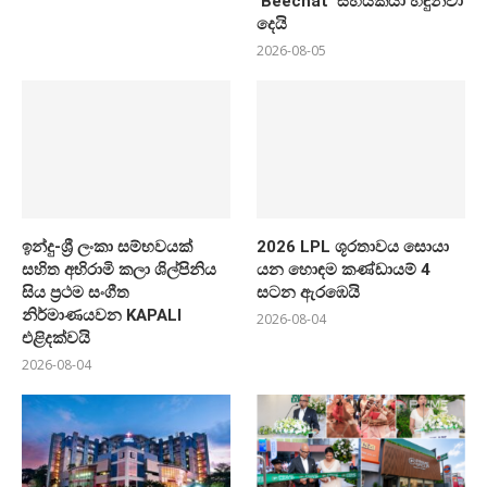
‘Beechat’ සහයකයා හඳුන්වා
දෙයි
2026-08-05
ඉන්දු-ශ්‍රී ලංකා සම්භවයක්
2026 LPL ශූරතාවය සොයා
සහිත අභිරාමි කලා ශිල්පිනිය
යන හොඳම කණ්ඩායම් 4
සිය ප්‍රථම සංගීත
සටන ඇරඹෙයි
නිර්මාණයවන KAPALI
2026-08-04
එළිදක්වයි
2026-08-04