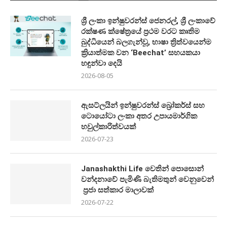
ශ්‍රී ලංකා ඉන්ෂුවරන්ස් ජෙනරල්, ශ්‍රී ලංකාවේ
රක්ෂණ ක්ෂේත්‍රයේ ප්‍රථම වරට කෘතිම
බුද්ධියෙන් බලගැන්වූ, භාෂා ත්‍රිත්වයෙන්ම
ක්‍රියාත්මක වන ‘Beechat’ සහයකයා
හඳුන්වා දෙයි
2026-08-05
ඇසට්ලයින් ඉන්ෂුවරන්ස් බ්‍රෝකර්ස් සහ
ටොයෝටා ලංකා අතර උපායමාර්ගික
හවුල්කාරිත්වයක්
2026-07-23
Janashakthi Life වෙතින් පොසොන්
වන්දනාවේ පැමිණි බැතිමතුන් වෙනුවෙන්
ප්‍රජා සත්කාර මාලාවක්
2026-07-22