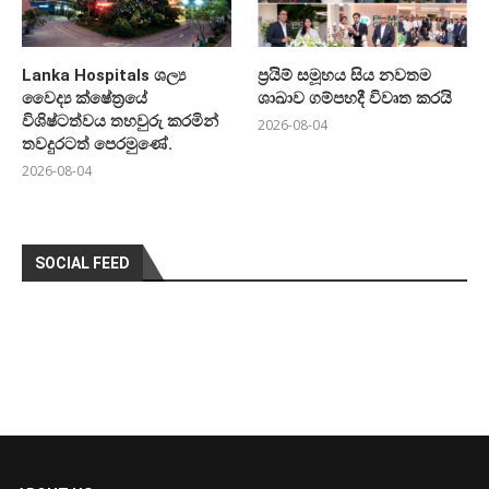
Lanka Hospitals ශල්‍ය
ප්‍රයිම් සමූහය සිය නවතම
වෛද්‍ය ක්ෂේත්‍රයේ
ශාඛාව ගම්පහදී විවෘත කරයි
විශිෂ්ටත්වය තහවුරු කරමින්
2026-08-04
තවදුරටත් පෙරමුණේ.
2026-08-04
SOCIAL FEED