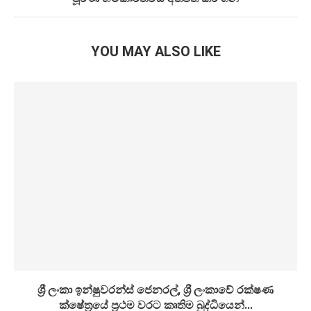
YOU MAY ALSO LIKE
ශ්‍රී ලංකා ඉන්ෂුවරන්ස් ජෙනරල්, ශ්‍රී ලංකාවේ රක්ෂණ
ක්ෂේත්‍රයේ ප්‍රථම වරට කෘතිම බුද්ධියෙන්...