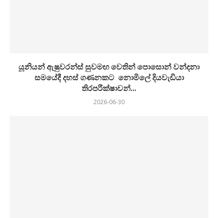
යූනියන් ඇෂුවරන්ස් සුවමඟ වෙතින් පොසොන් වන්දනා
සමයේදී දහස් ගණනකට නොමිලේ දියවැඩියා
තිරපරීක්ෂාවන්...
2026-06-30