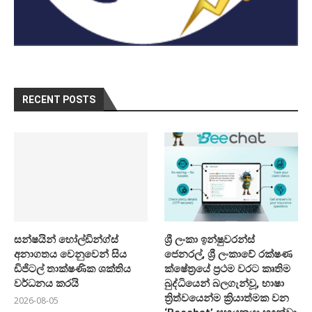
RECENT POSTS
සන්ෂයින් හෝල්ඩින්ග්ස්
ශ්‍රී ලංකා ඉන්ෂුවරන්ස්
අනාගතය වෙනුවෙන් සිය
ජෙනරල්, ශ්‍රී ලංකාවේ රක්ෂණ
ඩිජිටල් තාක්ෂණික ශක්තිය
ක්ෂේත්‍රයේ ප්‍රථම වරට කෘතිම
වර්ධනය කරයි
බුද්ධියෙන් බලගැන්වූ, භාෂා
ත්‍රිත්වයෙන්ම ක්‍රියාත්මක වන
2026-08-05