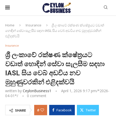
Home
Insurance
ශ්‍රී ලංකාවේ රක්ෂණ ක්ෂේත්‍රයට වඩාත්
හොඳින් සේවා සැලසීම සඳහා IASL සිය වෙබ් අඩවිය නව මුහුණුවරකින්
එළිදක්වයි
Insurance
ශ්‍රී ලංකාවේ රක්ෂණ ක්ෂේත්‍රයට
වඩාත් හොඳින් සේවා සැලසීම සඳහා
IASL සිය වෙබ් අඩවිය නව
මුහුණුවරකින් එළිදක්වයි
written by
CeylonBusiness1
April 1, 2026 9:17 pm/*
2026-
04-01
*/
0 comment
0
SHARE
Facebook
Twitter