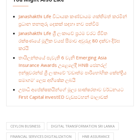
Janashakthi Life විධායක කණ්ඩායම ශක්තිමත් කරමින්
ප්‍රධාන තනතුරු දෙකක් සඳහා නව පත්වීම්
Janashakthi Life ශ්‍රී ලංකාවේ ප්‍රථම වරට ජීවිත
රක්ෂණයේ මූලික වයස් සීමාව අවුරුදු 80 දක්වා දීර්ඝ
කරයි
තායිලන්තයේ පැවැති 6 වැනි Emerging Asia
Insurance Awards උළෙලේදී HNB ජෙනරල්
ඉන්ෂුවරන්ස් ශ්‍රී ලංකාවේ ‘වඩාත්ම පාරිභෝගික කේන්ද්‍රීය
සමාගම’ ලෙස අභිෂේක ලබයි
උපාධි අපේක්ෂකයින්ගේ මූල්‍ය සාක්ෂරතාව වර්ධනයට
First Capital investED වැඩසටහන් මාලාවක්
CEYLON BUSINESS
DIGITAL TRANSFORMATION SRI LANKA
FINANCIAL SERVICES DIGITALIZATION
HNB ASSURANCE