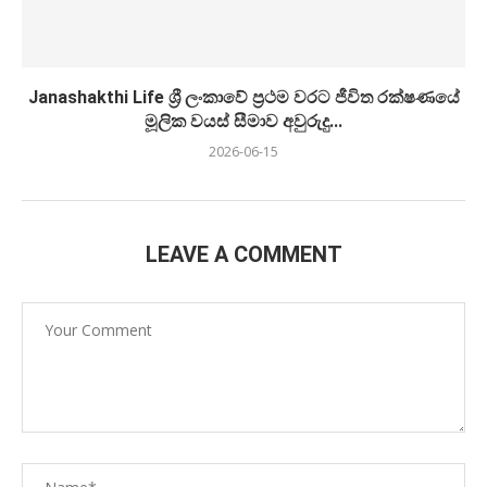
Janashakthi Life ශ්‍රී ලංකාවේ ප්‍රථම වරට ජීවිත රක්ෂණයේ
මූලික වයස් සීමාව අවුරුදු...
2026-06-15
LEAVE A COMMENT