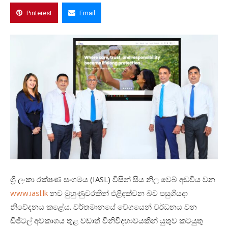
Pinterest
Email
ශ්‍රී ලංකා රක්ෂණ සංගමය
(IASL)
විසින් සිය නිල වෙබ් අඩවිය වන
www.iasl.lk
නව මුහුණුවරකින් එළිදක්වන බව පසුගියදා
නිවේදනය කළේය. වර්තමානයේ වේගයෙන් වර්ධනය වන
ඩිජිටල් අවකාශය තුළ වඩාත් විනිවිදභාවයකින් යුතුව කටයුතු