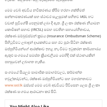
මෙම වෙබ් අඩවිය නවීකරණය කිරීම හරහා ශක්තිමත්
සන්නාමකරණයක් සහ ස්ථාවර සැලසුමක් සහිතව
IASL
හට
වඩාත් සුවිශේෂී පෙනුමක් ලබා දී ඇත. ශ්‍රී ලංකා රක්ෂණ නියාමන
කොමිෂන් සභාව (
IRCSL)
සමඟ පවතින සහයෝගීතාවය
,
රක්ෂණ ඔම්බුඩ්ස්මන් ක්‍රමය (
Insurance Ombudsman Scheme)
පිහිටුවීමට ලබාදුන් දායකත්වය සහ රට පුරා සිටින රක්ෂණ
ඔප්පුහිමියන්ගේ ආරක්ෂාව ඉහළ නැංවීමට ඉටුකරන කාර්යභාරය
ඇතුළු සංගමයේ සමස්ත ක්‍රියාවලියම මෙහිදී එක් ස්ථානයකින්
පහසුවෙන් ලබාගත හැකිය.
සංගමයේ සියලු‍ම සාමාජික සමාගම්වලට
,
කර්මාන්ත
හවුල්කරුවන්ට
,
රක්ෂණ ඔප්පුහිමියන්ට සහ මහජනතාවට
www.iasl.lk
ඔස්සේ මෙම වෙබ් අඩවියට පිවිසෙන ලෙස ශ්‍රී ලංකා
රක්ෂණ සංගමය ආරාධනා කර සිටී
.
You Might Also Like