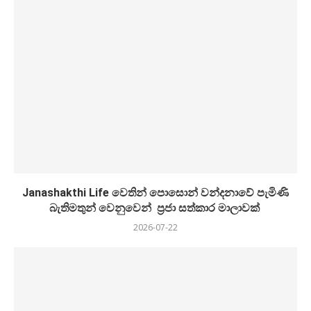
Janashakthi Life වෙතින් පොසොන් වන්දනාවේ පැමිණි
බැතිමතුන් වෙනුවෙන් ප්‍රජා සත්කාර මාලාවක්
2026-07-22