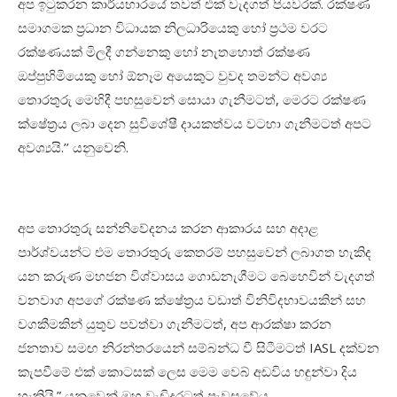
අප ඉටුකරන කාර්යභාරයේ තවත් එක් වැදගත් පියවරක්. රක්ෂණ
සමාගමක ප්‍රධාන විධායක නිලධාරියෙකු හෝ ප්‍රථම වරට
රක්ෂණයක් මිලදී ගන්නෙකු හෝ නැතහොත් රක්ෂණ
ඔප්පුහිමියෙකු හෝ ඕනෑම අයෙකුට වුවද තමන්ට අවශ්‍ය
තොරතුරු මෙහිදී පහසුවෙන් සොයා ගැනීමටත්
,
මෙරට රක්ෂණ
ක්ෂේත්‍රය ලබා දෙන සුවිශේෂී දායකත්වය වටහා ගැනීමටත් අපට
අවශ්‍යයි.
’’
යනුවෙනි.
අප තොරතුරු සන්නිවේදනය කරන ආකාරය සහ අදාළ
පාර්ශ්වයන්ට එම තොරතුරු කෙතරම් පහසුවෙන් ලබාගත හැකිද
යන කරුණ මහජන විශ්වාසය ගොඩනැගීමට බෙහෙවින් වැදගත්
වනවාග අපගේ රක්ෂණ ක්ෂේත්‍රය වඩාත් විනිවිදභාවයකින් සහ
වගකීමකින් යුතුව පවත්වා ගැනීමටත්
,
අප ආරක්ෂා කරන
ජනතාව සමඟ නිරන්තරයෙන් සම්බන්ධ වී සිටීමටත්
IASL
දක්වන
කැපවීමේ එක් කොටසක් ලෙස මෙම වෙබ් අඩවිය හඳුන්වා දිය
හැකියි.” යනුවෙන් ඔහු වැඩිදුරටත් පැවසුවේය
.