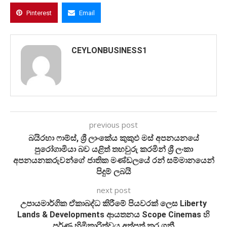
Pinterest
Email
CEYLONBUSINESS1
previous post
බයිරහා ෆාම්ස්, ශ්‍රී ලාංකේය කුකුඵ මස් අපනයනයේ
පුරෝගාමියා බව යළිත් තහවුරු කරමින් ශ්‍රී ලංකා
අපනයනකරුවන්ගේ ජාතික මණ්ඩලයේ රන් සම්මානයෙන්
පිදුම් ලබයි
next post
උපායමාර්ගික ඒකාබද්ධ කිරීමේ පියවරක් ලෙස Liberty
Lands & Developments ආයතනය Scope Cinemas හි
පූර්ණ හිමිකාරිත්වය අත්පත් කර ගනී