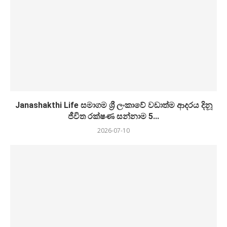
Janashakthi Life සමාගම ශ්‍රී ලංකාවේ වඩාත්ම ආදරය දිනූ
ජීවිත රක්ෂණ සන්නාම 5...
2026-07-10