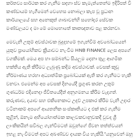
කර්තව්‍ය සාර්ථක කර ගැනීම සඳහා ස්ව කැමැත්තෙන්ම ඉදිරිපත් වී
කණ්ඩායම් හැගීමෙන් වෙහෙස නොබලා කැප වූ ප්‍රධාන
කාර්යාලයේ සහ අනෙකුත් ශාඛාවන්හි සහෝදර සේවක
මණ්ඩලයට ද මා මේ මොහොතේ කෘතඥතාව පළ කරනවා
.
මෙවැනි උතුම් අවස්ථාවක බුදුදහමේ ඉගැන්වීම් අවබෝධයෙන්
යුතුව ප්‍රායෝගිකව ක්‍රියාවට නැංවීම
HNB FINANCE
ලෙස අපගේ
වගකීමක්. මෙය අප හා සම්බන්ධ සියලුම දෙනා තුළ ආගමික
භක්තිය ඇති කිරීමට ලැබුණු කදිම අවස්ථාවක්
.
වෙසක් කූඩු
නිර්මාණය හරහා අධ්‍යාත්මික ප්‍රබෝධයක් ඇති කර ගැනීමට හැකි
වනවා. එමෙන්ම අප වෙසක් දිනයේදී ප්‍රගුණ කරන උතුම්
ගුණධර්ම එදිනෙදා ජීවිතයේදීත් අනුගමනය කිරීම වැදගත්
.
කරුණාව
,
දයාව සහ එකිනෙකාට උදව් උපකාර කිරීම වැනි උදාර
වටිනාකම් අපගේ ආයතනික සංස්කෘතියට ද එක් කර ගැනීම
තුළින්
,
ඕනෑම අභියෝගාත්මක කාලවකවානුවකදී වුවද ශ්‍රී
ලාංකිකයින් සවිබල ගැන්වීමටත් ඔවුන්ගේ ජීවන තත්ත්වයන්
ඉහළ නැංවීමටත් අපට අඛණ්ඩව දායක විය හැකියි.”යනුවෙන් ඔහු