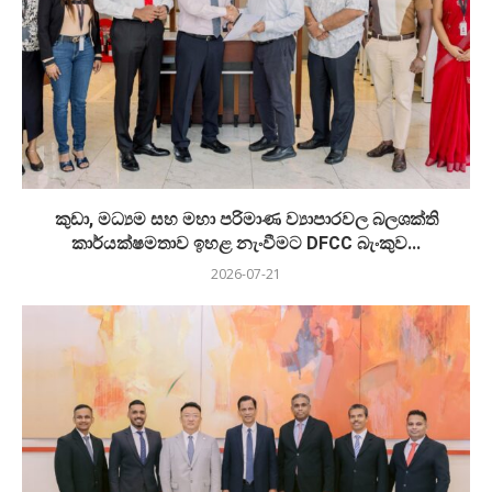
කුඩා, මධ්‍යම සහ මහා පරිමාණ ව්‍යාපාරවල බලශක්ති
කාර්යක්ෂමතාව ඉහළ නැංවීමට DFCC බැංකුව...
2026-07-21