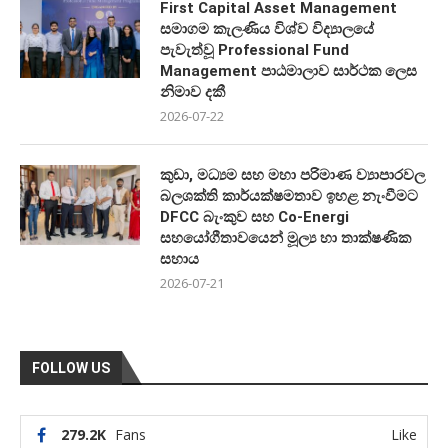
First Capital Asset Management
සමාගම කැලණිය විශ්ව විද්‍යාලයේ
පැවැත්වූ Professional Fund
Management පාඨමාලාව සාර්ථක ලෙස
නිමාව දකී
2026-07-22
කුඩා, මධ්‍යම සහ මහා පරිමාණ ව්‍යාපාරවල
බලශක්ති කාර්යක්ෂමතාව ඉහළ නැංවීමට
DFCC බැංකුව සහ Co-Energi
සහයෝගීතාවයෙන් මූල්‍ය හා තාක්ෂණික
සහාය
2026-07-21
FOLLOW US
279.2K
Fans
Like